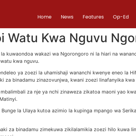
Home
News
Features
Op-Ed
doi Watu Kwa Nguvu Ngo
 la kuwaondoa wakazi wa Ngorongoro ni la hiari na wanan
a watu kwa nguvu.
ndeleo ya zoezi la uhamishaji wananchi kwenye eneo la H
i za binadamu zinazovunjwa, kwani zoezi linafanyika kwa 
 mbalimbali za nje ya nchi zinaweza zikatoa maoni yao kwa
atinyi.
ya Bunge la Ulaya kutoa azimio la kupinga mpango wa Seri
a haki za binadamu zimekuwa zikilalamikia zoezi hilo kuwa 