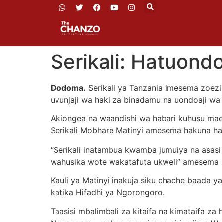
Serikali: Hatuon
Dodoma.
Serikali ya Tanzania imesema zoezi
uvunjaji wa haki za binadamu na uondoaji w
Akiongea na waandishi wa habari kuhusu mae
Serikali Mobhare Matinyi amesema hakuna hak
“Serikali inatambua kwamba jumuiya na asasi
wahusika wote wakatafuta ukweli” amesema M
Kauli ya Matinyi inakuja siku chache baada 
katika Hifadhi ya Ngorongoro.
Taasisi mbalimbali za kitaifa na kimataifa z