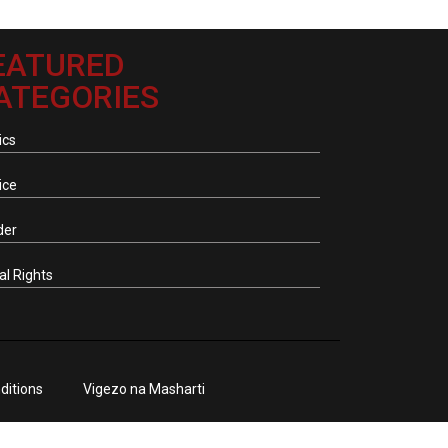
EATURED
ATEGORIES
ics
ice
der
tal Rights
ditions
Vigezo na Masharti