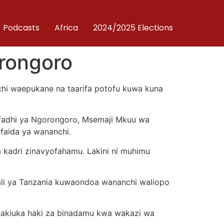
Podcasts
Africa
2024/2025 Elections
rongoro
chi waepukane na taarifa potofu kuwa kuna
ifadhi ya Ngorongoro, Msemaji Mkuu wa
faida ya wananchi.
 kadri zinavyofahamu. Lakini ni muhimu
kali ya Tanzania kuwaondoa wananchi waliopo
linakiuka haki za binadamu kwa wakazi wa