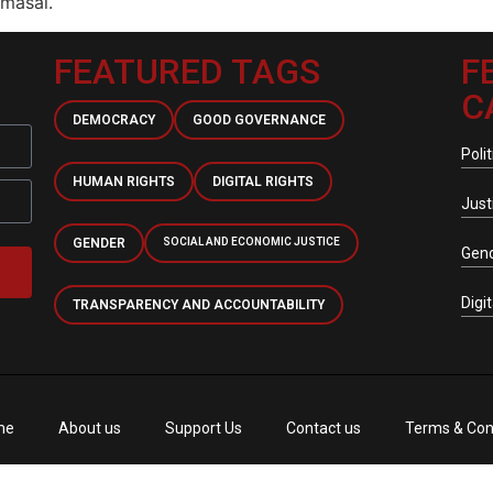
masai.
FEATURED TAGS
F
C
DEMOCRACY
GOOD GOVERNANCE
Polit
HUMAN RIGHTS
DIGITAL RIGHTS
Just
GENDER
SOCIAL AND ECONOMIC JUSTICE
Gen
Digi
TRANSPARENCY AND ACCOUNTABILITY
me
About us
Support Us
Contact us
Terms & Con