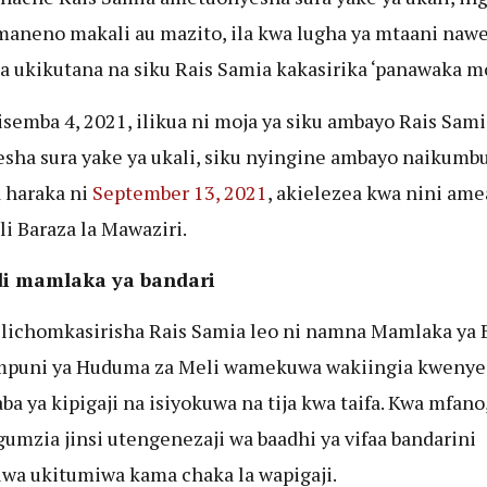
maneno makali au mazito, ila kwa lugha ya mtaani naw
 ukikutana na siku Rais Samia kakasirika ‘panawaka mo
isemba 4, 2021, ilikua ni moja ya siku ambayo Rais Sami
sha sura yake ya ukali, siku nyingine ambayo naikumb
 haraka ni
September 13, 2021
, akielezea kwa nini am
li Baraza la Mawaziri.
di mamlaka ya bandari
ilichomkasirisha Rais Samia leo ni namna Mamlaka ya 
mpuni ya Huduma za Meli wamekuwa wakiingia kwenye
ba ya kipigaji na isiyokuwa na tija kwa taifa. Kwa mfano
umzia jinsi utengenezaji wa baadhi ya vifaa bandarini
a ukitumiwa kama chaka la wapigaji.