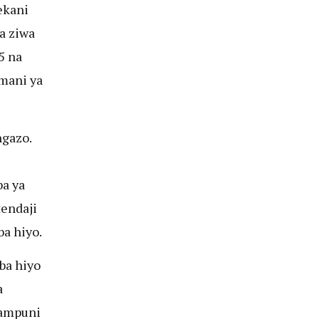
ekani
a ziwa
5 na
mani ya
ngazo.
ba ya
tendaji
a hiyo.
ba hiyo
a
kampuni