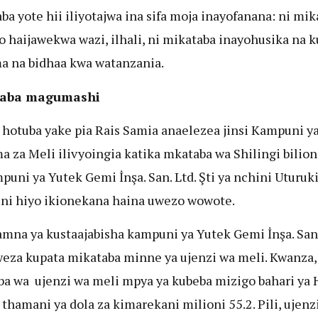
ba yote hii iliyotajwa ina sifa moja inayofanana: ni mik
 haijawekwa wazi, ilhali, ni mikataba inayohusika na k
 na bidhaa kwa watanzania.
taba magumashi
 hotuba yake pia Rais Samia anaelezea jinsi Kampuni y
 za Meli ilivyoingia katika mkataba wa Shilingi bilion
puni ya Yutek Gemi İnşa. San. Ltd. Şti ya nchini Uturuk
i hiyo ikionekana haina uwezo wowote.
mna ya kustaajabisha kampuni ya Yutek Gemi İnşa. San.
iweza kupata mikataba minne ya ujenzi wa meli. Kwanza,
a wa ujenzi wa meli mpya ya kubeba mizigo bahari ya 
thamani ya dola za kimarekani milioni 55.2. Pili, ujenz