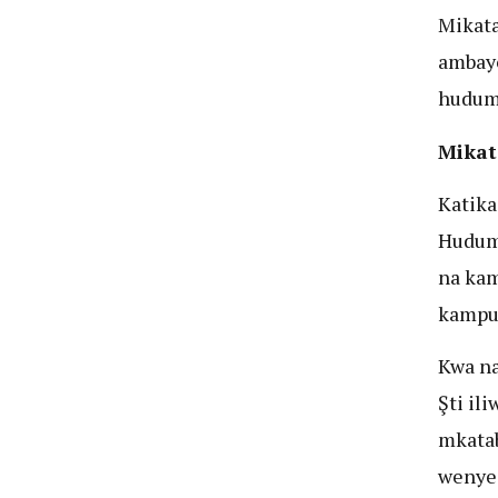
Mikata
ambayo
huduma
Mika
Katika
Huduma
na kam
kampun
Kwa na
Şti il
mkatab
wenye 