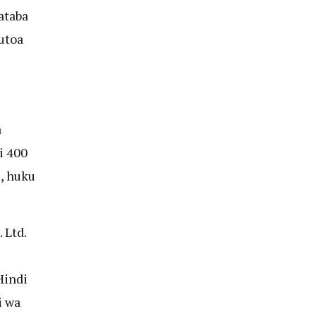
ataba
utoa
a
i 400
i, huku
 Ltd.
Hindi
i wa