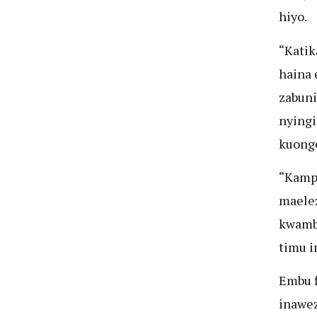
hiyo.
“Katik
haina 
zabuni
nyingi
kuong
“Kampu
maelez
kwamb
timu 
Embu fi
inawez