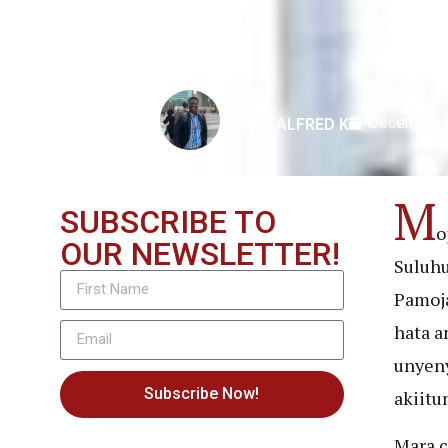
December 
TONY ALFRED K
M
SUBSCRIBE TO
o
OUR NEWSLETTER!
Suluhu
Pamoj
hata a
unyeny
Subscribe Now!
akiitu
Mara c