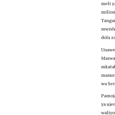
meli y
milion
Tangan
mwisho
dola z
Unawez
Maswal
mkatab
manunu
wa Ser
Pamoja
ya uje
waliyo