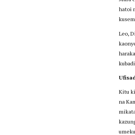
hatoi 
kusema
Leo, D
kaonye
haraka
kubadi
Ufisa
Kitu k
na Ka
mikata
kazung
umekuw