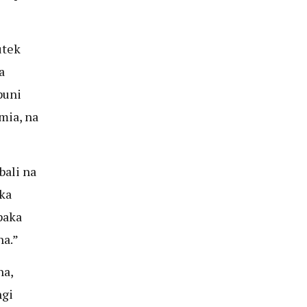
utek
a
puni
mia, na
bali na
ka
paka
ha.”
ha,
ngi