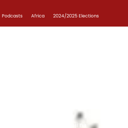
Podcasts
Africa
2024/2025 Elections
meshwa na
ini Kuwekwa
enye mikataba ya kipigaji na