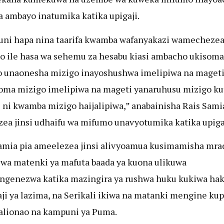
 ambayo inatumika katika upigaji.
uni hapa nina taarifa kwamba wafanyakazi wamecheze
 ile hasa wa sehemu za hesabu kiasi ambacho ukisoma
unaonesha mizigo inayoshushwa imelipiwa na mageti
ma mizigo imelipiwa na mageti yanaruhusu mizigo ku
 ni kwamba mizigo haijalipiwa,” anabainisha Rais Sami
zea jinsi udhaifu wa mifumo unavyotumika katika upigaj
amia pia ameelezea jinsi alivyoamua kusimamisha mra
 wa matenki ya mafuta baada ya kuona ulikuwa
genezwa katika mazingira ya rushwa huku kukiwa ha
ji ya lazima, na Serikali ikiwa na matanki mengine kup
alionao na kampuni ya Puma.