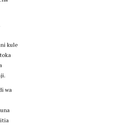
a
ni kule
toka
a
i.
di wa
kuna
itia