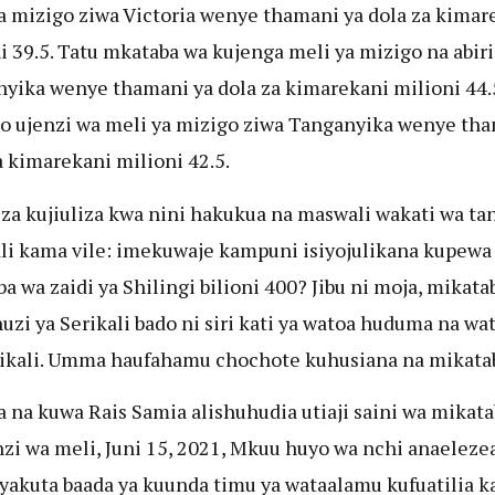
a mizigo ziwa Victoria wenye thamani ya dola za kimar
i 39.5. Tatu mkataba wa kujenga meli ya mizigo na abiri
yika wenye thamani ya dola za kimarekani milioni 44.
 ujenzi wa meli ya mizigo ziwa Tanganyika wenye tha
a kimarekani milioni 42.5.
a kujiuliza kwa nini hakukua na maswali wakati wa ta
i kama vile: imekuwaje kampuni isiyojulikana kupewa
a wa zaidi ya Shilingi bilioni 400? Jibu ni moja, mikata
zi ya Serikali bado ni siri kati ya watoa huduma na wa
ikali. Umma haufahamu chochote kuhusiana na mikatab
 na kuwa Rais Samia alishuhudia utiaji saini wa mikata
nzi wa meli, Juni 15, 2021, Mkuu huyo wa nchi anaeleze
yakuta baada ya kuunda timu ya wataalamu kufuatilia 