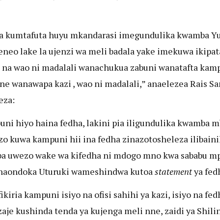
a kumtafuta huyu mkandarasi imegundulika kwamba Y
eneo lake la ujenzi wa meli badala yake imekuwa ikipat
 na wao ni madalali wanachukua zabuni wanatafta kam
ne wanawapa kazi , wao ni madalali,” anaelezea Rais Sa
eza:
ni hiyo haina fedha, lakini pia iligundulika kwamba m
o kuwa kampuni hii ina fedha zinazotosheleza ilibaini
a uwezo wake wa kifedha ni mdogo mno kwa sababu m
inaondoka Uturuki wameshindwa kutoa
statement
ya fed
kiria kampuni isiyo na ofisi sahihi ya kazi, isiyo na fed
aje kushinda tenda ya kujenga meli nne, zaidi ya Shili