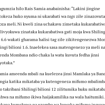
gumzia hilo Rais Samia anabainisha: “Lakini jingine
jitokeza huko nyuma ni ukarabati wa
tags
zile zinazovuta
za meli. Ni kweli zina uchakavu zimetaka kukarabatiwa
zilivyokuwa zinataka kukarabatiwa gati moja kwa Shiling
i 6.6 wakati gharama halisi tag zile zikitengenezwa M
lingi bilioni 1.6. Inaelekea sasa matengenezo ya meli na
nda Mombasa ndio chaka la watu kuvuta fedha jinsi
otaka.”
amia ameenda mbali na kuelezea jinsi Mamlaka ya Band
ingia katika mikataba ya kutengeneza mifumo mbalimba
 takribani Shilingi bilioni 12 zilitumika huku mikatab
ishwa na mifumo ikiwa haijakamilika na wala haitumiki.
ekana kumekuwa na uzembe wa kuweka mifumo inayoa