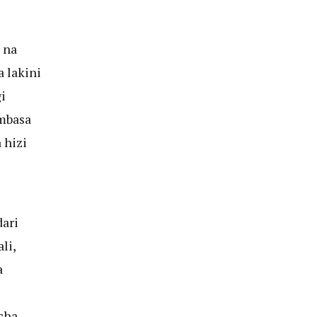
 na
 lakini
i
ombasa
 hizi
ari
li,
a
cha