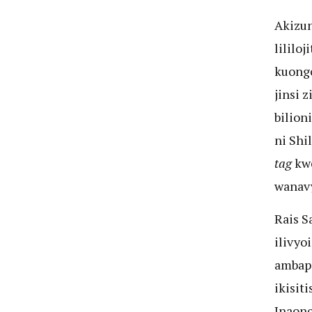
Akizun
lililo
kuongo
jinsi 
bilion
ni Shi
tag
kwe
wanavy
Rais S
ilivyo
ambapo
ikisit
Inaon