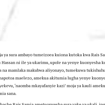
isiyokuwa na tija kwa taifa
4, 2021
ja ya sura ambayo tumeizoea kuiona kutoka kwa Rais S
 Hassan ni ile ya ukarimu, upole na yenye kuonyesha ku
a na mamlaka makubwa aliyonayo, tumekuwa tukishuh
napotoa maelezo, amekua akitumia lugha yenye kuony
ekevu, ‘naomba mkayafanyie kazi’ moja ya kauli amek
mia sana.
hache Rais Samia ametuonyesha sura yake ya ukali, in