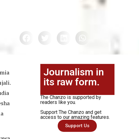
Journalism in
amia
its raw form.
jali.
udia
The Chanzo is supported by
esha
readers like you.
Support The Chanzo and get
ua
access to our amazing features.
Support Us
gawa