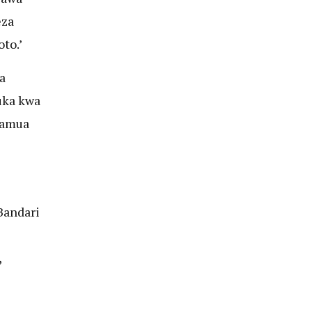
eza
to.’
a
uka kwa
eamua
Bandari
,