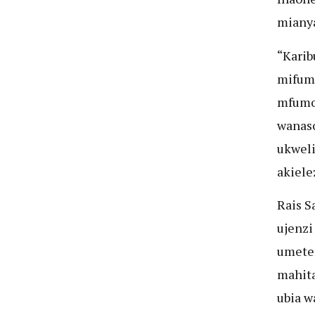
mianya
“Karib
mifumo
mfumo 
wanaso
ukweli
akiele
Rais S
ujenzi
umeten
mahita
ubia w