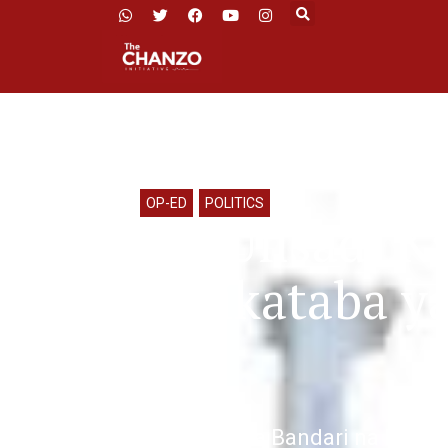
OP-ED
,
POLITICS
Ufisadi 
Mikataba y
Mamlaka ya Bandari na Kampu