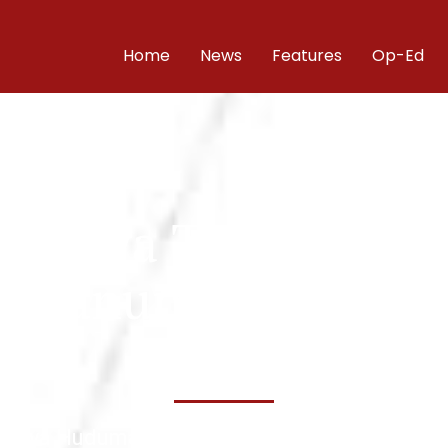
Home
News
Features
Op-Ed
Kama wa TPA Utako
a Manunuzi Serikal
Wazi
ni ya Huduma za Meli wamekuwa wakiingia kw