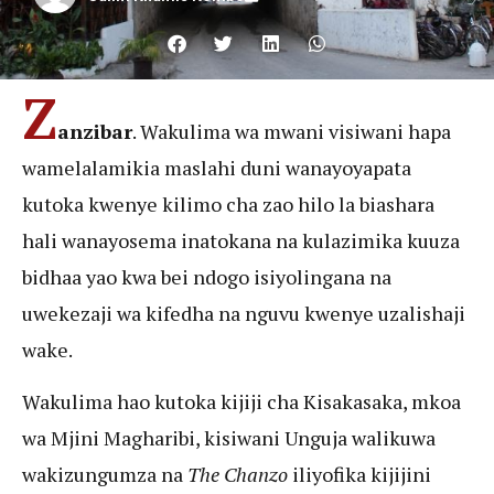
Z
anzibar
. Wakulima wa mwani visiwani hapa
wamelalamikia maslahi duni wanayoyapata
kutoka kwenye kilimo cha zao hilo la biashara
hali wanayosema inatokana na kulazimika kuuza
bidhaa yao kwa bei ndogo isiyolingana na
uwekezaji wa kifedha na nguvu kwenye uzalishaji
wake.
Wakulima hao kutoka kijiji cha Kisakasaka, mkoa
wa Mjini Magharibi, kisiwani Unguja walikuwa
wakizungumza na
The Chanzo
iliyofika kijijini