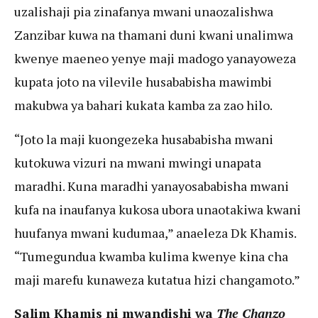
uzalishaji pia zinafanya mwani unaozalishwa
Zanzibar kuwa na thamani duni kwani unalimwa
kwenye maeneo yenye maji madogo yanayoweza
kupata joto na vilevile husababisha mawimbi
makubwa ya bahari kukata kamba za zao hilo.
“Joto la maji kuongezeka husababisha mwani
kutokuwa vizuri na mwani mwingi unapata
maradhi. Kuna maradhi yanayosababisha mwani
kufa na inaufanya kukosa ubora unaotakiwa kwani
huufanya mwani kudumaa,” anaeleza Dk Khamis.
“Tumegundua kwamba kulima kwenye kina cha
maji marefu kunaweza kutatua hizi changamoto.”
Salim Khamis ni mwandishi wa
The Chanzo