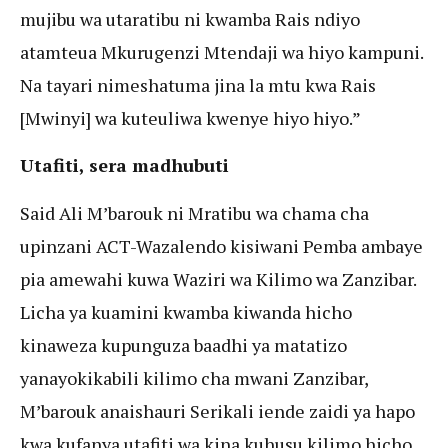
mujibu wa utaratibu ni kwamba Rais ndiyo
atamteua Mkurugenzi Mtendaji wa hiyo kampuni.
Na tayari nimeshatuma jina la mtu kwa Rais
[Mwinyi] wa kuteuliwa kwenye hiyo hiyo.”
Utafiti, sera madhubuti
Said Ali M’barouk ni Mratibu wa chama cha
upinzani ACT-Wazalendo kisiwani Pemba ambaye
pia amewahi kuwa Waziri wa Kilimo wa Zanzibar.
Licha ya kuamini kwamba kiwanda hicho
kinaweza kupunguza baadhi ya matatizo
yanayokikabili kilimo cha mwani Zanzibar,
M’barouk anaishauri Serikali iende zaidi ya hapo
kwa kufanya utafiti wa kina kuhusu kilimo hicho