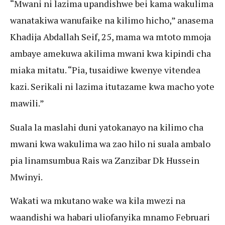
“Mwani ni lazima upandishwe bei kama wakulima
wanatakiwa wanufaike na kilimo hicho,” anasema
Khadija Abdallah Seif, 25, mama wa mtoto mmoja
ambaye amekuwa akilima mwani kwa kipindi cha
miaka mitatu. “Pia, tusaidiwe kwenye vitendea
kazi. Serikali ni lazima itutazame kwa macho yote
mawili.”
Suala la maslahi duni yatokanayo na kilimo cha
mwani kwa wakulima wa zao hilo ni suala ambalo
pia linamsumbua Rais wa Zanzibar Dk Hussein
Mwinyi.
Wakati wa mkutano wake wa kila mwezi na
waandishi wa habari uliofanyika mnamo Februari