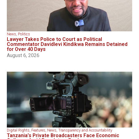
News
,
Politics
Lawyer Takes Police to Court as Political
Commentator Davidlevi Kindikwa Remains Detained
for Over 40 Days
August 6, 2026
Digital Rights
,
Features
,
News
,
Transparency and Accountability
Tanzania’s Private Broadcasters Face Economic