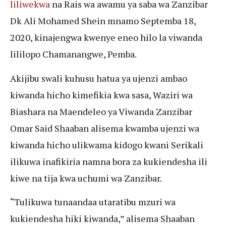
liliwekwa
na Rais wa awamu ya saba wa Zanzibar
Dk Ali Mohamed Shein mnamo Septemba 18,
2020, kinajengwa kwenye eneo hilo la viwanda
lililopo Chamanangwe, Pemba.
Akijibu swali kuhusu hatua ya ujenzi ambao
kiwanda hicho kimefikia kwa sasa, Waziri wa
Biashara na Maendeleo ya Viwanda Zanzibar
Omar Said Shaaban alisema kwamba ujenzi wa
kiwanda hicho ulikwama kidogo kwani Serikali
ilikuwa inafikiria namna bora za kukiendesha ili
kiwe na tija kwa uchumi wa Zanzibar.
“Tulikuwa tunaandaa utaratibu mzuri wa
kukiendesha hiki kiwanda,” alisema Shaaban