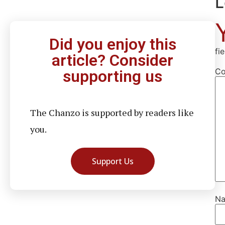
L
Did you enjoy this
fi
article? Consider
C
supporting us
The Chanzo is supported by readers like
you.
Support Us
N