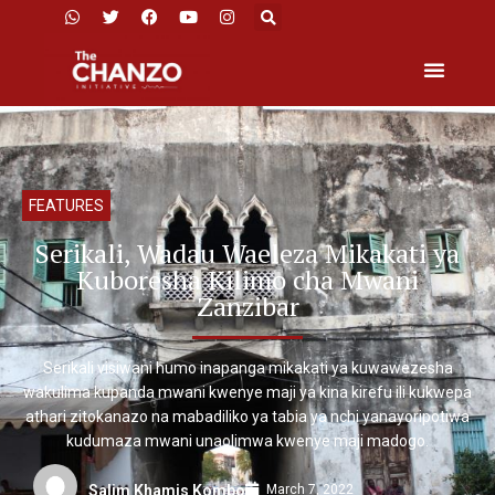
FEATURES
Serikali, Wadau Waeleza Mikakati ya
Kuboresha Kilimo cha Mwani
Zanzibar
Serikali visiwani humo inapanga mikakati ya kuwawezesha
wakulima kupanda mwani kwenye maji ya kina kirefu ili kukwepa
athari zitokanazo na mabadiliko ya tabia ya nchi yanayoripotiwa
kudumaza mwani unaolimwa kwenye maji madogo.
March 7, 2022
Salim Khamis Kombo