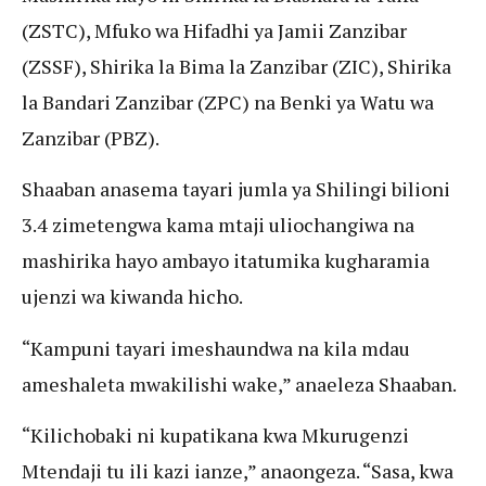
(ZSTC), Mfuko wa Hifadhi ya Jamii Zanzibar
(ZSSF), Shirika la Bima la Zanzibar (ZIC), Shirika
la Bandari Zanzibar (ZPC) na Benki ya Watu wa
Zanzibar (PBZ).
Shaaban anasema tayari jumla ya Shilingi bilioni
3.4 zimetengwa kama mtaji uliochangiwa na
mashirika hayo ambayo itatumika kugharamia
ujenzi wa kiwanda hicho.
“Kampuni tayari imeshaundwa na kila mdau
ameshaleta mwakilishi wake,” anaeleza Shaaban.
“Kilichobaki ni kupatikana kwa Mkurugenzi
Mtendaji tu ili kazi ianze,” anaongeza. “Sasa, kwa