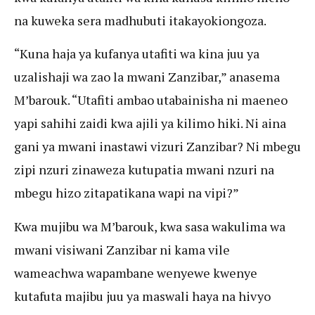
na kuweka sera madhubuti itakayokiongoza.
“Kuna haja ya kufanya utafiti wa kina juu ya
uzalishaji wa zao la mwani Zanzibar,” anasema
M’barouk. “Utafiti ambao utabainisha ni maeneo
yapi sahihi zaidi kwa ajili ya kilimo hiki. Ni aina
gani ya mwani inastawi vizuri Zanzibar? Ni mbegu
zipi nzuri zinaweza kutupatia mwani nzuri na
mbegu hizo zitapatikana wapi na vipi?”
Kwa mujibu wa M’barouk, kwa sasa wakulima wa
mwani visiwani Zanzibar ni kama vile
wameachwa wapambane wenyewe kwenye
kutafuta majibu juu ya maswali haya na hivyo