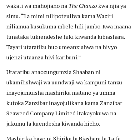
wakati wa mahojiano na
The Chanzo
kwa njia ya
simu. “Ila mimi nilipoteuliwa kama Waziri
niliamua kusukuma mbele hili jambo. Kwa maana
tunataka tukiendeshe hiki kiwanda kibiashara.
Tayari utaratibu huo umeanzishwa na hivyo
ujenzi utaanza hivi karibuni.”
Utaratibu anaozungumzia Shaaban ni
ukamilishwaji wa uundwaji wa kampuni tanzu
inayojumuisha mashirika matano ya umma
kutoka Zanzibar inayojulikana kama Zanzibar
Seaweed Company Limited itakayokuwa na
jukumu la kuendesha kiwanda hicho.
Mashirika hayo ni Shirika la Biashara la Taifa