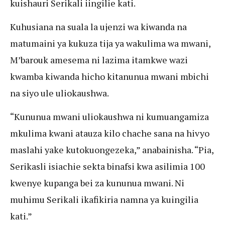
kuishauri Serikali iingilie kati.
Kuhusiana na suala la ujenzi wa kiwanda na
matumaini ya kukuza tija ya wakulima wa mwani,
M’barouk amesema ni lazima itamkwe wazi
kwamba kiwanda hicho kitanunua mwani mbichi
na siyo ule uliokaushwa.
“Kununua mwani uliokaushwa ni kumuangamiza
mkulima kwani atauza kilo chache sana na hivyo
maslahi yake kutokuongezeka,” anabainisha. “Pia,
Serikasli isiachie sekta binafsi kwa asilimia 100
kwenye kupanga bei za kununua mwani. Ni
muhimu Serikali ikafikiria namna ya kuingilia
kati.”