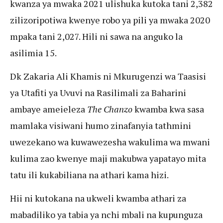
kwanza ya mwaka 2021 ulishuka kutoka tani 2,382
zilizoripotiwa kwenye robo ya pili ya mwaka 2020
mpaka tani 2,027. Hili ni sawa na anguko la
asilimia 15.
Dk Zakaria Ali Khamis ni Mkurugenzi wa Taasisi
ya Utafiti ya Uvuvi na Rasilimali za Baharini
ambaye ameieleza
The Chanzo
kwamba kwa sasa
mamlaka visiwani humo zinafanyia tathmini
uwezekano wa kuwawezesha wakulima wa mwani
kulima zao kwenye maji makubwa yapatayo mita
tatu ili kukabiliana na athari kama hizi.
Hii ni kutokana na ukweli kwamba athari za
mabadiliko ya tabia ya nchi mbali na kupunguza