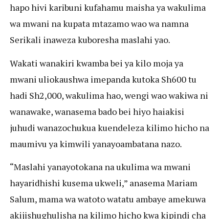
hapo hivi karibuni kufahamu maisha ya wakulima
wa mwani na kupata mtazamo wao wa namna
Serikali inaweza kuboresha maslahi yao.
Wakati wanakiri kwamba bei ya kilo moja ya
mwani uliokaushwa imepanda kutoka Sh600 tu
hadi Sh2,000, wakulima hao, wengi wao wakiwa ni
wanawake, wanasema bado bei hiyo haiakisi
juhudi wanazochukua kuendeleza kilimo hicho na
maumivu ya kimwili yanayoambatana nazo.
“Maslahi yanayotokana na ukulima wa mwani
hayaridhishi kusema ukweli,” anasema Mariam
Salum, mama wa watoto watatu ambaye amekuwa
akijishughulisha na kilimo hicho kwa kipindi cha