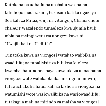
Kutokana na udhaifu na ubabaifu wa chama
kilichopo madarakani, hususani katika ngazi ya
Serikali za Mitaa, vijiji na vitongoji, Chama chetu
cha ACT Wazalendo tunaeleza kwa ujumla kauli
mbiu na msingi wetu wa uongozi kuwa ni
“Uwajibikaji na Uadilifu”.
Tunataka kuwa na viongozi watakao wajibika na
waadilifu; na tunalisisitiza hili kwa kueleza
kwamba; hatutaonea haya kuwafukuza uanachama
viongozi wote watakaokiuka misingi hii miwili;
tutawachukulia hatua kali za kisheria viongozi na
watumishi wote wasiowajibika na wasiowaadilifu;
tutakagua mali na mitindo ya maisha ya viongozi