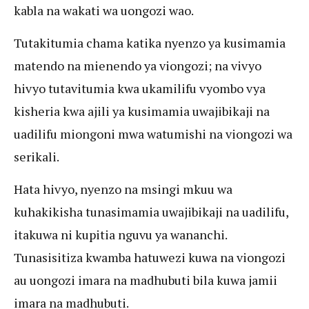
kabla na wakati wa uongozi wao.
Tutakitumia chama katika nyenzo ya kusimamia
matendo na mienendo ya viongozi; na vivyo
hivyo tutavitumia kwa ukamilifu vyombo vya
kisheria kwa ajili ya kusimamia uwajibikaji na
uadilifu miongoni mwa watumishi na viongozi wa
serikali.
Hata hivyo, nyenzo na msingi mkuu wa
kuhakikisha tunasimamia uwajibikaji na uadilifu,
itakuwa ni kupitia nguvu ya wananchi.
Tunasisitiza kwamba hatuwezi kuwa na viongozi
au uongozi imara na madhubuti bila kuwa jamii
imara na madhubuti.