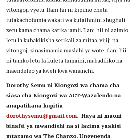
vitongoji vyetu. Ilani hii ni kipimo chetu
tutakachotumia wakati wa kutathmini shughuli
zetu kama chama katika jamii. Ilani hii ni azimio
letu la kuhakikisha serikali za mitaa, vijiji na
vitongoji zinasimamia maslahi ya wote. Ilani hii
ni tamko letu la kuleta tumaini, mabadiliko na
maendeleo ya kweli kwa wananchi.
Dorothy Semu ni Kiongozi wa chama cha
siasa cha Kiongozi wa ACT-Wazalendo na
anapatikana kupitia
dorothysemu@gmail.com
. Haya ni maoni
binafsi ya mwandishi na si lazima yaakisi
mtazamo wa The Chanzo. Ungependa