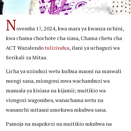
N
ovemba 17, 2024, kwa mara ya kwanza nchini,
kwa chama chochote cha siasa, Chama chetu cha
ACT Wazalendo
tulizindua
, ilani ya uchaguzi wa
Serikali za Mitaa.
Licha ya uzinduzi wetu kuibua maoni na maswali
mengi sana, miongoni mwa wachambuzi wa
masuala ya kisiasa na kijamii; muitikio wa
viongozi wagombea, wanachama wetu na
wananchi mitaani umekuwa mkubwa sana.
Pamoja na mapokezi na muitikio mkubwa na