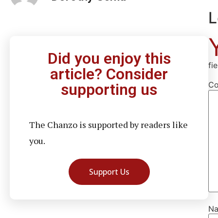
L
Did you enjoy this
fi
article? Consider
C
supporting us
The Chanzo is supported by readers like
you.
Support Us
N