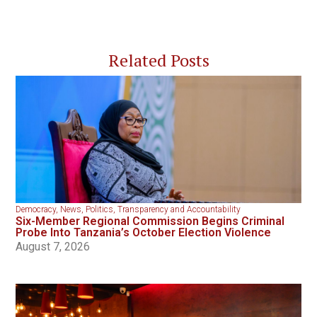
Related Posts
Democracy
,
News
,
Politics
,
Transparency and Accountability
Six-Member Regional Commission Begins Criminal
Probe Into Tanzania’s October Election Violence
August 7, 2026