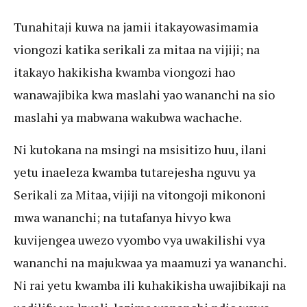
Tunahitaji kuwa na jamii itakayowasimamia
viongozi katika serikali za mitaa na vijiji; na
itakayo hakikisha kwamba viongozi hao
wanawajibika kwa maslahi yao wananchi na sio
maslahi ya mabwana wakubwa wachache.
Ni kutokana na msingi na msisitizo huu, ilani
yetu inaeleza kwamba tutarejesha nguvu ya
Serikali za Mitaa, vijiji na vitongoji mikononi
mwa wananchi; na tutafanya hivyo kwa
kuvijengea uwezo vyombo vya uwakilishi vya
wananchi na majukwaa ya maamuzi ya wananchi.
Ni rai yetu kwamba ili kuhakikisha uwajibikaji na