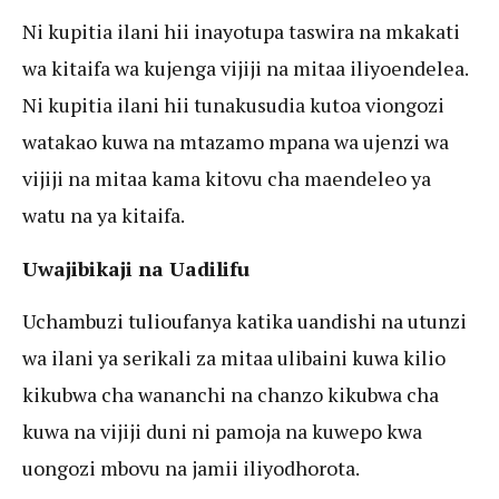
Ni kupitia ilani hii inayotupa taswira na mkakati
wa kitaifa wa kujenga vijiji na mitaa iliyoendelea.
Ni kupitia ilani hii tunakusudia kutoa viongozi
watakao kuwa na mtazamo mpana wa ujenzi wa
vijiji na mitaa kama kitovu cha maendeleo ya
watu na ya kitaifa.
Uwajibikaji na Uadilifu
Uchambuzi tulioufanya katika uandishi na utunzi
wa ilani ya serikali za mitaa ulibaini kuwa kilio
kikubwa cha wananchi na chanzo kikubwa cha
kuwa na vijiji duni ni pamoja na kuwepo kwa
uongozi mbovu na jamii iliyodhorota.