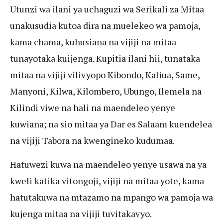
Utunzi wa ilani ya uchaguzi wa Serikali za Mitaa
unakusudia kutoa dira na muelekeo wa pamoja,
kama chama, kuhusiana na vijiji na mitaa
tunayotaka kuijenga. Kupitia ilani hii, tunataka
mitaa na vijiji vilivyopo Kibondo, Kaliua, Same,
Manyoni, Kilwa, Kilombero, Ubungo, Ilemela na
Kilindi viwe na hali na maendeleo yenye
kuwiana; na sio mitaa ya Dar es Salaam kuendelea
na vijiji Tabora na kwengineko kudumaa.
Hatuwezi kuwa na maendeleo yenye usawa na ya
kweli katika vitongoji, vijiji na mitaa yote, kama
hatutakuwa na mtazamo na mpango wa pamoja wa
kujenga mitaa na vijiji tuvitakavyo.