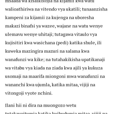
msaada wa kisaikolojia na kijamii kwa watu
walioathiriwa na vitendo vya ukatili; tunaanzisha
kampeni za kijamii za kujenga na uboresha
makazi binafsi ya wazee, wajane na watu wenye
ulemavu wenye uhitaji; tutagawa vitaulo vya
kujisitiri kwa wasichana (pedi) katika shule, ili
kuweka mazingira mazuri na salama kwa
wanafunzi wa kike; na tutahakikisha upatikanaji
wa vitabu vya kiada na ziada kwa ajili ya kukuza
usomaji na maarifa miongoni mwa wanafunzi na
wananchi kwa ujumla, katika mitaa, vijiji na
vitongoji vyote nchini.
Ilani hii ni dira na muongozo wetu
tutakayoitumia katika kuihudumia mitaa, vijiji na