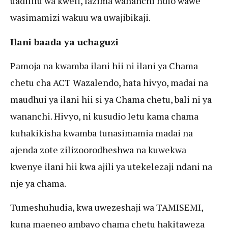
uadilifu wa kweli, lazima wananchi ndio wawe
wasimamizi wakuu wa uwajibikaji.
Ilani baada ya uchaguzi
Pamoja na kwamba ilani hii ni ilani ya Chama
chetu cha ACT Wazalendo, hata hivyo, madai na
maudhui ya ilani hii si ya Chama chetu, bali ni ya
wananchi. Hivyo, ni kusudio letu kama chama
kuhakikisha kwamba tunasimamia madai na
ajenda zote zilizoorodheshwa na kuwekwa
kwenye ilani hii kwa ajili ya utekelezaji ndani na
nje ya chama.
Tumeshuhudia, kwa uwezeshaji wa TAMISEMI,
kuna maeneo ambayo chama chetu hakitaweza