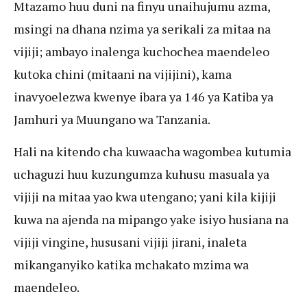
Mtazamo huu duni na finyu unaihujumu azma,
msingi na dhana nzima ya serikali za mitaa na
vijiji; ambayo inalenga kuchochea maendeleo
kutoka chini (mitaani na vijijini), kama
inavyoelezwa kwenye ibara ya 146 ya Katiba ya
Jamhuri ya Muungano wa Tanzania.
Hali na kitendo cha kuwaacha wagombea kutumia
uchaguzi huu kuzungumza kuhusu masuala ya
vijiji na mitaa yao kwa utengano; yani kila kijiji
kuwa na ajenda na mipango yake isiyo husiana na
vijiji vingine, hususani vijiji jirani, inaleta
mikanganyiko katika mchakato mzima wa
maendeleo.