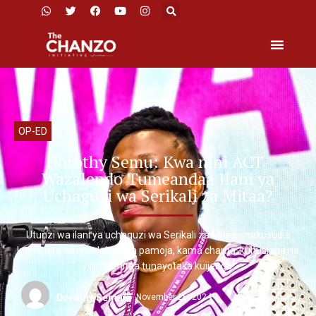
OP-ED
Dorothy Semu: Kwa nini ACT-
Wazalendo Tumeandaa Ilani ya
Uchaguzi wa Serikali za Mitaa?
Utunzi wa ilani ya uchaguzi wa Serikali za Mitaa unakusudia
kutoa dira na muelekeo wa pamoja, kama chama, kuhusiana na
vijiji na mitaa tunayotaka kuijenga.
November 26, 2024
Dorothy Semu