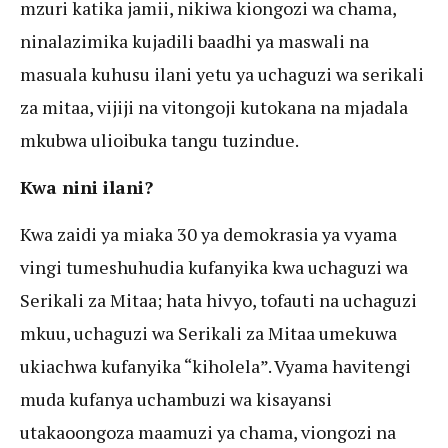
mzuri katika jamii, nikiwa kiongozi wa chama,
ninalazimika kujadili baadhi ya maswali na
masuala kuhusu ilani yetu ya uchaguzi wa serikali
za mitaa, vijiji na vitongoji kutokana na mjadala
mkubwa ulioibuka tangu tuzindue.
Kwa nini ilani?
Kwa zaidi ya miaka 30 ya demokrasia ya vyama
vingi tumeshuhudia kufanyika kwa uchaguzi wa
Serikali za Mitaa; hata hivyo, tofauti na uchaguzi
mkuu, uchaguzi wa Serikali za Mitaa umekuwa
ukiachwa kufanyika “kiholela”. Vyama havitengi
muda kufanya uchambuzi wa kisayansi
utakaoongoza maamuzi ya chama, viongozi na