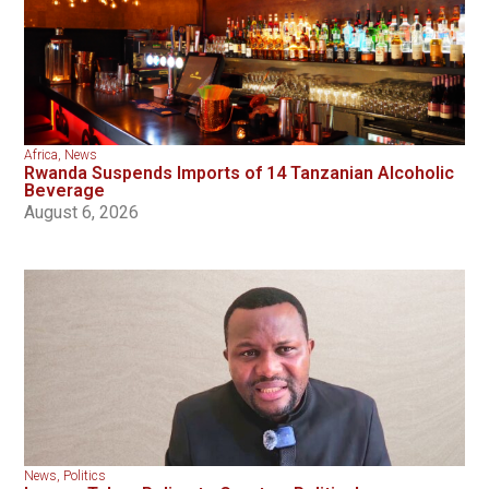
Africa
,
News
Rwanda Suspends Imports of 14 Tanzanian Alcoholic
Beverage
August 6, 2026
News
,
Politics