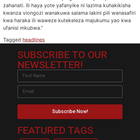
zahanati. Ili haya yote yafanyike ni lazima kuhakikisha
kwanza viongozi wanakuwa salama lakini pili wanasafiri
kwa haraka ili waweze kutekeleza majukumu yao kwa
ufanisi mkubwa.”
Tagged
headlines
SUBSCRIBE TO OUR
NEWSLETTER!
Subscribe Now!
FEATURED TAGS