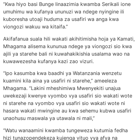
“Kwa hiyo basi Bunge linaazimia kwamba Serikali ione
umuhimu wa kufanya ununuzi wa ndege nyingine ili
kuboresha utoaji huduma za usafiri wa anga kwa
viongozi wakuu wa kitaifa.”
Akifafanua suala hili wakati akihitimisha hoja ya Kamati,
Mhagama alisema kununua ndege ya viongozi sio kwa
ajili ya starehe bali ni kuwahakikishia usalama wao na
kuwawezesha kufanya kazi zao vizuri.
“Ipo kasumba kwa baadhi ya Watanzania wenzetu
kuamini kila aina ya usafiri ni starehe,” ameeleza
Mhagama. “Lakini mheshimiwa Mwenyekiti unajua
uwekezaji kwenye vyombo vya usafiri sio wakati wote
ni starehe na vyombo vya usafiri sio wakati wote ni
hasara wakati mwingine au kwa sehemu kubwa usafiri
unaohusu maswala ya utawala ni mali,”
“Watu wanaamini kwamba tungeweza kutumia fedha
hizi tunazopendekeza kujenga vituo vya afya na