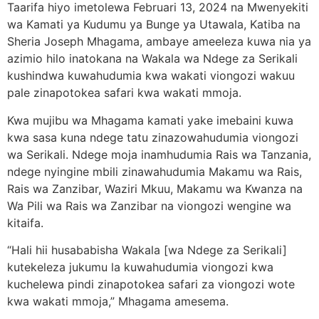
Taarifa hiyo imetolewa Februari 13, 2024 na Mwenyekiti
wa Kamati ya Kudumu ya Bunge ya Utawala, Katiba na
Sheria Joseph Mhagama, ambaye ameeleza kuwa nia ya
azimio hilo inatokana na Wakala wa Ndege za Serikali
kushindwa kuwahudumia kwa wakati viongozi wakuu
pale zinapotokea safari kwa wakati mmoja.
Kwa mujibu wa Mhagama kamati yake imebaini kuwa
kwa sasa kuna ndege tatu zinazowahudumia viongozi
wa Serikali. Ndege moja inamhudumia Rais wa Tanzania,
ndege nyingine mbili zinawahudumia Makamu wa Rais,
Rais wa Zanzibar, Waziri Mkuu, Makamu wa Kwanza na
Wa Pili wa Rais wa Zanzibar na viongozi wengine wa
kitaifa.
“Hali hii husababisha Wakala [wa Ndege za Serikali]
kutekeleza jukumu la kuwahudumia viongozi kwa
kuchelewa pindi zinapotokea safari za viongozi wote
kwa wakati mmoja,” Mhagama amesema.