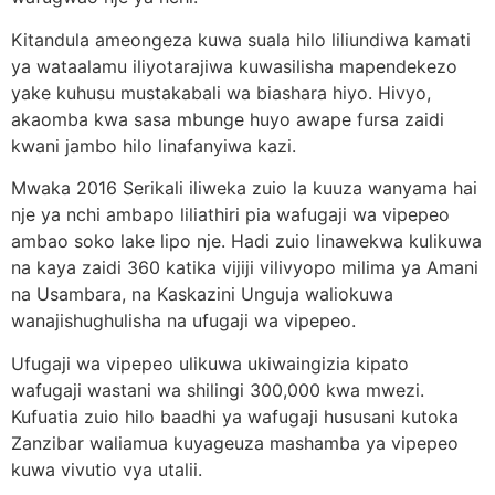
Kitandula ameongeza kuwa suala hilo liliundiwa kamati
ya wataalamu iliyotarajiwa kuwasilisha mapendekezo
yake kuhusu mustakabali wa biashara hiyo. Hivyo,
akaomba kwa sasa mbunge huyo awape fursa zaidi
kwani jambo hilo linafanyiwa kazi.
Mwaka 2016 Serikali iliweka zuio la kuuza wanyama hai
nje ya nchi ambapo liliathiri pia wafugaji wa vipepeo
ambao soko lake lipo nje. Hadi zuio linawekwa kulikuwa
na kaya zaidi 360 katika vijiji vilivyopo milima ya Amani
na Usambara, na Kaskazini Unguja waliokuwa
wanajishughulisha na ufugaji wa vipepeo.
Ufugaji wa vipepeo ulikuwa ukiwaingizia kipato
wafugaji wastani wa shilingi 300,000 kwa mwezi.
Kufuatia zuio hilo baadhi ya wafugaji hususani kutoka
Zanzibar waliamua kuyageuza mashamba ya vipepeo
kuwa vivutio vya utalii.