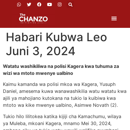
Habari Kubwa Leo
Juni 3, 2024
Watatu washikiliwa na polisi Kagera kwa tuhuma za
wizi wa mtoto mwenye ualbino
Kaimu kamanda wa polisi mkoa wa Kagera, Yusuph
Daniel, amesema kuwa wanawashikilia watu watatu kwa
ajili ya mahojiano kutokana na tukio la kuibiwa kwa
mtoto wa kike mwenye ualbino, Asimwe Novath (2).
Tukio hilo lilitokea katika kijiji cha Kamachumu, wilaya
ya Muleba, mkoani Kagera, mnamo Mei 30, 2024,