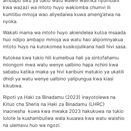
ambapo siku ya tukio watu wawili walifika nyumbani
kwa wazazi wa mtoto huyo wakiomba chumvi ili
kumtibu mmoja wao aliyedaiwa kuwa ameng’atwa na
nyoka.
Wakati mama wa mtoto huyo akiendelea kutoa msaada
huo ndipo ambapo mmoja wa watu hao alipomnyakua
mtoto huyo na kutokomea kusikojulikana hadi hivi sasa.
Kutokea kwa tukio hili kumeibua hali ya sintofahamu
miongoni mwa watu wenye ualbino hapa nchini kwa
sababu katika miaka ya hivi karibuni matukio ya ukatili
dhidi ya watu wenye ualbino yalipungua kwa kiasi
kikubwa.
Ripoti ya Haki za Binadamu (2023) inayotolewa na
Kituo cha Sheria na Haki za Binadamu (LHRC)
inaonesha kuwa kwa mwaka 2023 hakukuwa na tukio
lolote la kushambuliwa wala kuuawa kwa watu waishio
na ulemavu huo wa ngozi.