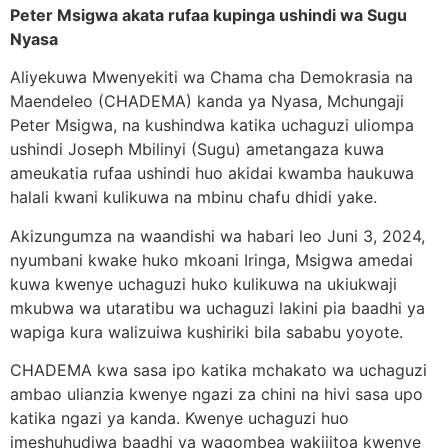
Peter Msigwa akata rufaa kupinga ushindi wa Sugu
Nyasa
Aliyekuwa Mwenyekiti wa Chama cha Demokrasia na
Maendeleo (CHADEMA) kanda ya Nyasa, Mchungaji
Peter Msigwa, na kushindwa katika uchaguzi uliompa
ushindi Joseph Mbilinyi (Sugu) ametangaza kuwa
ameukatia rufaa ushindi huo akidai kwamba haukuwa
halali kwani kulikuwa na mbinu chafu dhidi yake.
Akizungumza na waandishi wa habari leo Juni 3, 2024,
nyumbani kwake huko mkoani Iringa, Msigwa amedai
kuwa kwenye uchaguzi huko kulikuwa na ukiukwaji
mkubwa wa utaratibu wa uchaguzi lakini pia baadhi ya
wapiga kura walizuiwa kushiriki bila sababu yoyote.
CHADEMA kwa sasa ipo katika mchakato wa uchaguzi
ambao ulianzia kwenye ngazi za chini na hivi sasa upo
katika ngazi ya kanda. Kwenye uchaguzi huo
imeshuhudiwa baadhi ya wagombea wakijitoa kwenye