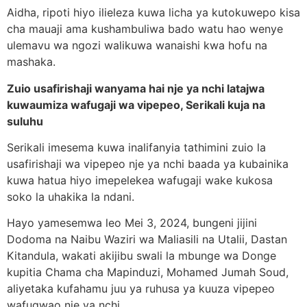
Aidha, ripoti hiyo ilieleza kuwa licha ya kutokuwepo kisa
cha mauaji ama kushambuliwa bado watu hao wenye
ulemavu wa ngozi walikuwa wanaishi kwa hofu na
mashaka.
Zuio usafirishaji wanyama hai nje ya nchi latajwa
kuwaumiza wafugaji wa vipepeo, Serikali kuja na
suluhu
Serikali imesema kuwa inalifanyia tathimini zuio la
usafirishaji wa vipepeo nje ya nchi baada ya kubainika
kuwa hatua hiyo imepelekea wafugaji wake kukosa
soko la uhakika la ndani.
Hayo yamesemwa leo Mei 3, 2024, bungeni jijini
Dodoma na Naibu Waziri wa Maliasili na Utalii, Dastan
Kitandula, wakati akijibu swali la mbunge wa Donge
kupitia Chama cha Mapinduzi, Mohamed Jumah Soud,
aliyetaka kufahamu juu ya ruhusa ya kuuza vipepeo
wafugwao nje ya nchi.