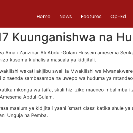
Home
News
Features
Op-Ed
217 Kuunganishwa na H
ya Amali Zanzibar Ali Abdul-Gulam Hussein amesema Serik
zo kusoma kiuhalisia masuala ya kidijitali.
ilishi wakati akijibu swali la Mwakilishi wa Mwanakwere
tali zinaenda sambasamba na uwepo wa huduma ya mtandao
tika mkonga wa taifa, skuli hizi ziko maeneo mbalimbali za
i.” Amesema Abdul-Gulam.
a maalum ya kidijitali yaani ‘smart class’ katika shule ya 
wani Unguja na Pemba.