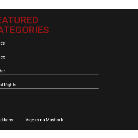
EATURED
ATEGORIES
ics
ice
der
tal Rights
ditions
Vigezo na Masharti