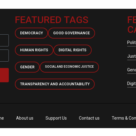
FEATURED TAGS
F
C
DEMOCRACY
GOOD GOVERNANCE
Polit
HUMAN RIGHTS
DIGITAL RIGHTS
Just
GENDER
SOCIAL AND ECONOMIC JUSTICE
Gen
Digi
TRANSPARENCY AND ACCOUNTABILITY
me
About us
Support Us
Contact us
Terms & Con