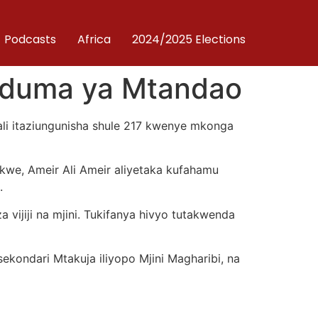
Podcasts
Africa
2024/2025 Elections
uduma ya Mtandao
ali itaziungunisha shule 217 kwenye mkonga
kwe, Ameir Ali Ameir aliyetaka kufahamu
.
 vijiji na mjini. Tukifanya hivyo tutakwenda
sekondari Mtakuja iliyopo Mjini Magharibi, na