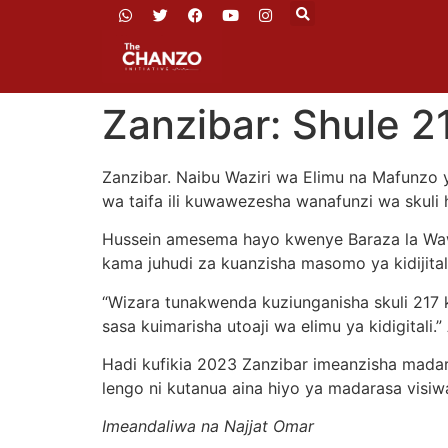
Zanzibar: Shule 
Zanzibar. Naibu Waziri wa Elimu na Mafunzo 
wa taifa ili kuwawezesha wanafunzi wa skuli hi
Hussein amesema hayo kwenye Baraza la Wawak
kama juhudi za kuanzisha masomo ya kidiji
“Wizara tunakwenda kuziunganisha skuli 217 ka
sasa kuimarisha utoaji wa elimu ya kidigital
Hadi kufikia 2023 Zanzibar imeanzisha madaras
lengo ni kutanua aina hiyo ya madarasa visi
Imeandaliwa na Najjat Omar