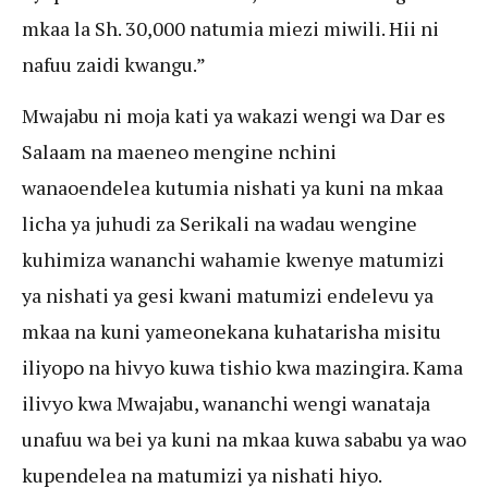
mkaa la Sh. 30,000 natumia miezi miwili. Hii ni
nafuu zaidi kwangu.”
Mwajabu ni moja kati ya wakazi wengi wa Dar es
Salaam na maeneo mengine nchini
wanaoendelea kutumia nishati ya kuni na mkaa
licha ya juhudi za Serikali na wadau wengine
kuhimiza wananchi wahamie kwenye matumizi
ya nishati ya gesi kwani matumizi endelevu ya
mkaa na kuni yameonekana kuhatarisha misitu
iliyopo na hivyo kuwa tishio kwa mazingira. Kama
ilivyo kwa Mwajabu, wananchi wengi wanataja
unafuu wa bei ya kuni na mkaa kuwa sababu ya wao
kupendelea na matumizi ya nishati hiyo.