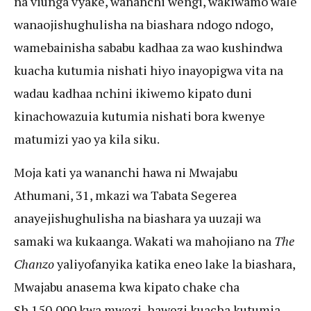
na viunga vyake, wananchi wengi, wakiwamo wale
wanaojishughulisha na biashara ndogo ndogo,
wamebainisha sababu kadhaa za wao kushindwa
kuacha kutumia nishati hiyo inayopigwa vita na
wadau kadhaa nchini ikiwemo kipato duni
kinachowazuia kutumia nishati bora kwenye
matumizi yao ya kila siku.
Moja kati ya wananchi hawa ni Mwajabu
Athumani, 31, mkazi wa Tabata Segerea
anayejishughulisha na biashara ya uuzaji wa
samaki wa kukaanga. Wakati wa mahojiano na
The
Chanzo
yaliyofanyika katika eneo lake la biashara,
Mwajabu anasema kwa kipato chake cha
Sh.150,000 kwa mwezi hawezi kuacha kutumia