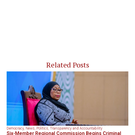
Related Posts
Democracy
,
News
,
Politics
,
Transparency and Accountability
Six-Member Regional Commission Begins Criminal