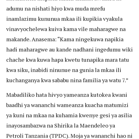
adumu na nishati hiyo kwa muda mrefu
inamlazimu kununua mkaa ili kupikia vyakula
vinavyochelewa kuiva kama vile maharagwe na
makande. Anasema: “Kama ningekuwa napikia
hadi maharagwe au kande nadhani ingedumu wiki
chache kwa kuwa hapa kwetu tunapika mara tatu
kwa siku, inabidi ninunue na gunia la mkaa ili
kuchanganya kwa sababu nina familia ya watu 7.”
Mabadiliko hata hivyo yameanza kutokea kwani
baadhi ya wananchi wameanza kuacha matumizi
ya kuni na mkaa na kuhamia kwenye gesi ya asilia
inayosambazwa na Shirika la Maendeleo ya
Petroli Tanzania (TPDC). Moja ya wananchi hao ni