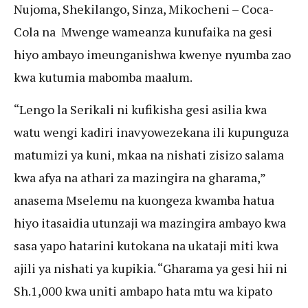
Nujoma, Shekilango, Sinza, Mikocheni – Coca-
Cola na Mwenge wameanza kunufaika na gesi
hiyo ambayo imeunganishwa kwenye nyumba zao
kwa kutumia mabomba maalum.
“Lengo la Serikali ni kufikisha gesi asilia kwa
watu wengi kadiri inavyowezekana ili kupunguza
matumizi ya kuni, mkaa na nishati zisizo salama
kwa afya na athari za mazingira na gharama,”
anasema Mselemu na kuongeza kwamba hatua
hiyo itasaidia utunzaji wa mazingira ambayo kwa
sasa yapo hatarini kutokana na ukataji miti kwa
ajili ya nishati ya kupikia. “Gharama ya gesi hii ni
Sh.1,000 kwa uniti ambapo hata mtu wa kipato