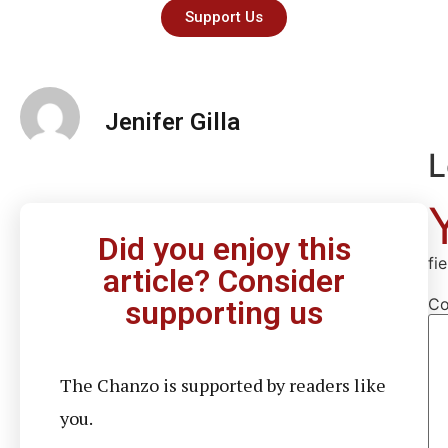
Support Us
Jenifer Gilla
L
Did you enjoy this
fi
article? Consider
C
supporting us
The Chanzo is supported by readers like
you.