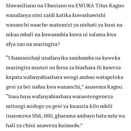
Mawasiliano na Uhusiano wa EWURA Titus Kaguo
wanafanya nini zaidi katika kuwashawishi
wananchi waache matumizi ya nishati ya kuni na
mkaa mbali na kuwaambia kuwa ni salama kwa
afya zao na mazingira?
“Uhamasishaji unafanyika sambamba na kuweka
mazingira mazuri na fursa za biashara ili kuweza
kupata wafanyabiashara wengi ambao watapeleka
gesi ya bei nafuu kwa wananchi,” anasema Kaguo.
“Sasa tuna wafanyabiashara wanaotengeneza
mitungi midogo ya gesi ya kuanzia kilo mbili
inayouzwa Sh6, 000, gharama ambayo hata mtu wa
hali ya chini anaweza kuimudu.”