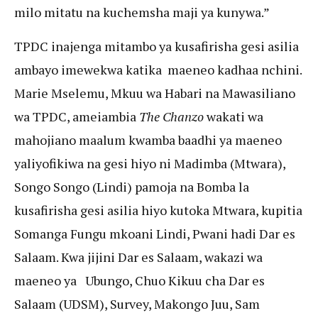
milo mitatu na kuchemsha maji ya kunywa.”
TPDC inajenga mitambo ya kusafirisha gesi asilia
ambayo imewekwa katika maeneo kadhaa nchini.
Marie Mselemu, Mkuu wa Habari na Mawasiliano
wa TPDC, ameiambia
The Chanzo
wakati wa
mahojiano maalum kwamba baadhi ya maeneo
yaliyofikiwa na gesi hiyo ni Madimba (Mtwara),
Songo Songo (Lindi) pamoja na Bomba la
kusafirisha gesi asilia hiyo kutoka Mtwara, kupitia
Somanga Fungu mkoani Lindi, Pwani hadi Dar es
Salaam. Kwa jijini Dar es Salaam, wakazi wa
maeneo ya Ubungo, Chuo Kikuu cha Dar es
Salaam (UDSM), Survey, Makongo Juu, Sam