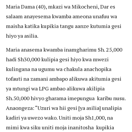
Maria Dama (40), mkazi wa Mikocheni, Dar es
salaam anayesema kwamba ameona unafuu wa
maisha katika kupikia tangu aanze kutumia gesi
hiyo ya asilia.
Maria anasema kwamba inamgharimu Sh. 25,000
hadi Sh30,000 kulipia gesi hiyo kwa mwezi
kulingana na ugumu wa chakula anachopika
tofauti na zamani ambapo alikuwa akitumia gesi
ya mtungi wa LPG ambao alikuwa akilipia
Sh.50,000 hivyo gharama imepungua karibu nusu.
Anaongeza: “Uzuri wa hii gesi [ya asilia] unalipia
kadiri ya uwezo wako. Uniti moja Sh1,000, na
mimi kwa siku uniti moja inanitosha kupikia