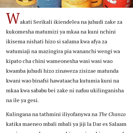
W
akati Serikali ikiendelea na juhudi zake za
kukomesha matumizi ya mkaa na kuni nchini
ikisema nishati hizo si salama kwa afya za
watumiaji na mazingira pia wananchi wengi wa
kipato cha chini wameonesha wasi wasi wao
kwamba juhudi hizo zinaweza zisizae matunda
kwani wao binafsi hawataacha kutumia kuni na
mkaa kwa sababu bei zake ni nafuu ukilinganisha
na ile ya gesi.
Kulingana na tathmini iliyofanywa na
The Chanzo
katika maeneo mbali mbali ya jiji la Dar es Salaam