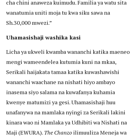
cha chini anaweza kuimudu. Familia ya watu sita
wanatumia uniti moja tu kwa siku sawa na
Sh.30,000 mwezi.”
Uhamasishaji washika kasi
Licha ya ukweli kwamba wananchi katika maeneo
mengi wameendelea kutumia kuni na mkaa,
Serikali haijakata tamaa katika kuwashawishi
wananchi waachane na nishati hiyo ambayo
inasema siyo salama na kuwafanya kuhamia
kwenye matumizi ya gesi. Uhamasishaji huu
unafanywa na mamlaka nyingi za Serikali lakini
kinara wao ni Mamlaka ya Udhibiti wa Nishati na
Maji (EWURA).
The Chanzo
ilimuuliza Meneja wa