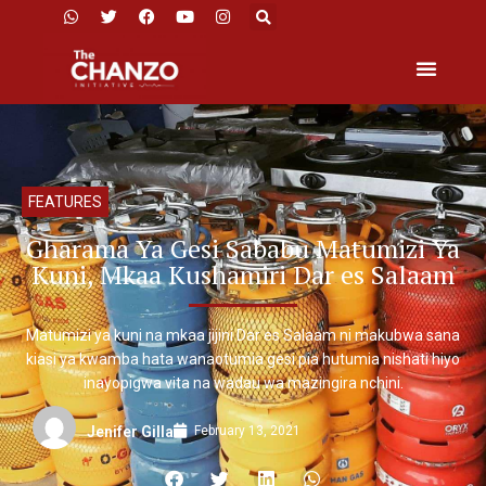
FEATURES
Gharama Ya Gesi Sababu Matumizi Ya
Kuni, Mkaa Kushamiri Dar es Salaam
Matumizi ya kuni na mkaa jijini Dar es Salaam ni makubwa sana
kiasi ya kwamba hata wanaotumia gesi pia hutumia nishati hiyo
inayopigwa vita na wadau wa mazingira nchini.
February 13, 2021
Jenifer Gilla