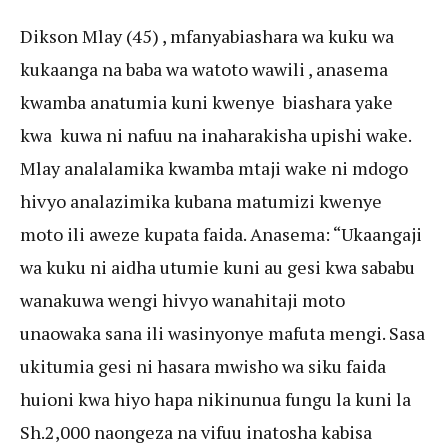
Dikson Mlay (45) , mfanyabiashara wa kuku wa
kukaanga na baba wa watoto wawili , anasema
kwamba anatumia kuni kwenye biashara yake
kwa kuwa ni nafuu na inaharakisha upishi wake.
Mlay analalamika kwamba mtaji wake ni mdogo
hivyo analazimika kubana matumizi kwenye
moto ili aweze kupata faida. Anasema: “Ukaangaji
wa kuku ni aidha utumie kuni au gesi kwa sababu
wanakuwa wengi hivyo wanahitaji moto
unaowaka sana ili wasinyonye mafuta mengi. Sasa
ukitumia gesi ni hasara mwisho wa siku faida
huioni kwa hiyo hapa nikinunua fungu la kuni la
Sh.2,000 naongeza na vifuu inatosha kabisa