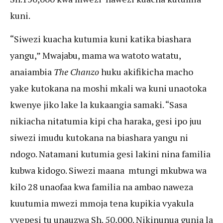
kuni.
“Siwezi kuacha kutumia kuni katika biashara
yangu,” Mwajabu, mama wa watoto watatu,
anaiambia
The Chanzo
huku akifikicha macho
yake kutokana na moshi mkali wa kuni unaotoka
kwenye jiko lake la kukaangia samaki. “Sasa
nikiacha nitatumia kipi cha haraka, gesi ipo juu
siwezi imudu kutokana na biashara yangu ni
ndogo. Natamani kutumia gesi lakini nina familia
kubwa kidogo. Siwezi maana mtungi mkubwa wa
kilo 28 unaofaa kwa familia na ambao naweza
kuutumia mwezi mmoja tena kupikia vyakula
vyepesi tu unauzwa Sh. 50,000. Nikinunua gunia la