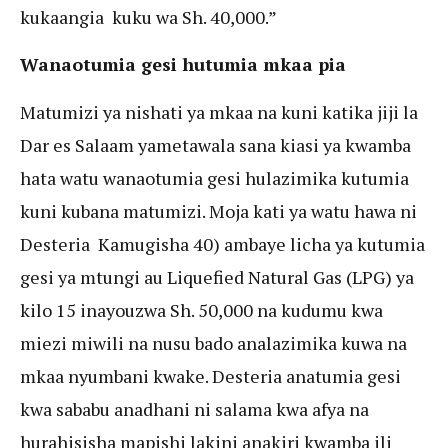
kukaangia kuku wa Sh. 40,000.”
Wanaotumia gesi hutumia mkaa pia
Matumizi ya nishati ya mkaa na kuni katika jiji la
Dar es Salaam yametawala sana kiasi ya kwamba
hata watu wanaotumia gesi hulazimika kutumia
kuni kubana matumizi. Moja kati ya watu hawa ni
Desteria Kamugisha 40) ambaye licha ya kutumia
gesi ya mtungi au Liquefied Natural Gas (LPG) ya
kilo 15 inayouzwa Sh. 50,000 na kudumu kwa
miezi miwili na nusu bado analazimika kuwa na
mkaa nyumbani kwake. Desteria anatumia gesi
kwa sababu anadhani ni salama kwa afya na
hurahisisha mapishi lakini anakiri kwamba ili