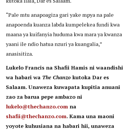
kutoka Ilala, Dar es Salaam.
“Pale mtu anapoagiza gari yake mpya na pale
anapoenda kuanza labda kumpelekea fundi kwa
maana ya kuifanyia huduma kwa mara ya kwanza
yaani ile ndio hatua nzuri ya kuangalia,”
anasisitiza.
Lukelo Francis na Shafii Hamis ni waandishi
wa habari wa
The Chanzo
kutoka Dar es
Salaam. Unaweza kuwapata kupitia anuani
zao za barua pepe ambazo ni
lukelo@thechanzo.com
na
shafii@thechanzo.com
. Kama una maoni
yoyote kuhusiana na habari hii, unaweza