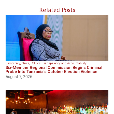
Related Posts
Democracy
,
News
,
Politics
,
Transparency and Accountability
Six-Member Regional Commission Begins Criminal
Probe Into Tanzania’s October Election Violence
August 7, 2026