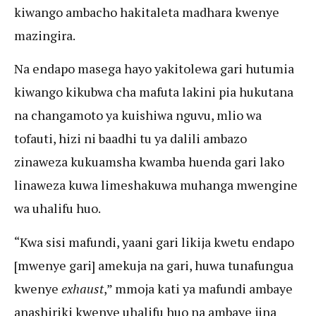
kiwango ambacho hakitaleta madhara kwenye
mazingira.
Na endapo masega hayo yakitolewa gari hutumia
kiwango kikubwa cha mafuta lakini pia hukutana
na changamoto ya kuishiwa nguvu, mlio wa
tofauti, hizi ni baadhi tu ya dalili ambazo
zinaweza kukuamsha kwamba huenda gari lako
linaweza kuwa limeshakuwa muhanga mwengine
wa uhalifu huo.
“Kwa sisi mafundi, yaani gari likija kwetu endapo
[mwenye gari] amekuja na gari, huwa tunafungua
kwenye
exhaust
,” mmoja kati ya mafundi ambaye
anashiriki kwenye uhalifu huo na ambaye jina