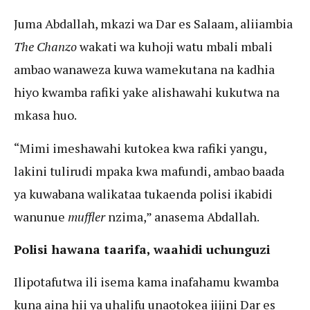
Juma Abdallah, mkazi wa Dar es Salaam, aliiambia
The Chanzo
wakati wa kuhoji watu mbali mbali
ambao wanaweza kuwa wamekutana na kadhia
hiyo kwamba rafiki yake alishawahi kukutwa na
mkasa huo.
“Mimi imeshawahi kutokea kwa rafiki yangu,
lakini tulirudi mpaka kwa mafundi, ambao baada
ya kuwabana walikataa tukaenda polisi ikabidi
wanunue
muffler
nzima,” anasema Abdallah.
Polisi hawana taarifa, waahidi uchunguzi
Ilipotafutwa ili isema kama inafahamu kwamba
kuna aina hii ya uhalifu unaotokea jijini Dar es