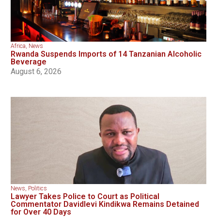
Africa
,
News
Rwanda Suspends Imports of 14 Tanzanian Alcoholic
Beverage
August 6, 2026
News
,
Politics
Lawyer Takes Police to Court as Political
Commentator Davidlevi Kindikwa Remains Detained
for Over 40 Days