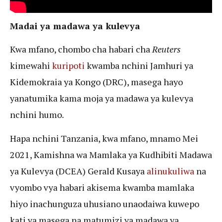
Madai ya madawa ya kulevya
Kwa mfano, chombo cha habari cha
Reuters
kimewahi
kuripoti
kwamba nchini Jamhuri ya
Kidemokraia ya Kongo (DRC), masega hayo
yanatumika kama moja ya madawa ya kulevya
nchini humo.
Hapa nchini Tanzania, kwa mfano, mnamo Mei
2021, Kamishna wa Mamlaka ya Kudhibiti Madawa
ya Kulevya (DCEA) Gerald Kusaya
alinukuliwa
na
vyombo vya habari akisema kwamba mamlaka
hiyo inachunguza uhusiano unaodaiwa kuwepo
kati ya masega na matumizi ya madawa ya