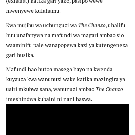
(exhaust) katika gari yako, pasipo wewe
mwenyewe kufahamu.
Kwa mujibu wa uchunguzi wa
The Chanzo
, uhalifu
huu unafanywa na mafundi wa magari ambao sio
waaminifu pale wanapopewa kazi ya kutengeneza
gari husika.
Mafundi hao hutoa masega hayo na kwenda
kuyauza kwa wanunuzi wake katika mazingira ya
usiri mkubwa sana, wanunuzi ambao
The Chanzo
imeshindwa kubaini ni nani haswa.