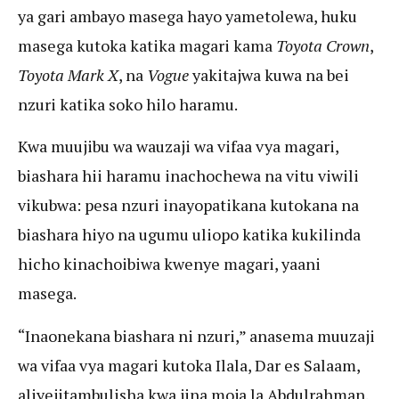
ya gari ambayo masega hayo yametolewa, huku
masega kutoka katika magari kama
Toyota
Crown
,
Toyota Mark X
, na
Vogue
yakitajwa kuwa na bei
nzuri katika soko hilo haramu.
Kwa muujibu wa wauzaji wa vifaa vya magari,
biashara hii haramu inachochewa na vitu viwili
vikubwa: pesa nzuri inayopatikana kutokana na
biashara hiyo na ugumu uliopo katika kukilinda
hicho kinachoibiwa kwenye magari, yaani
masega.
“Inaonekana biashara ni nzuri,” anasema muuzaji
wa vifaa vya magari kutoka Ilala, Dar es Salaam,
aliyejitambulisha kwa jina moja la Abdulrahman.