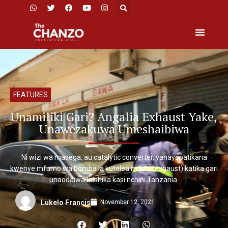
FEATURES
Unamiliki Gari? Angalia Exhaust Yake,
Unawezakuwa Umeshaibiwa
Ni wizi wa masega, au catalytic converter, yanayopatikana
kwenye mfumo wa bomba la kutolea moshi (exhaust) katika gari
unaodaiwa kushika kasi nchini Tanzania.
November 12, 2021
Lukelo Francis