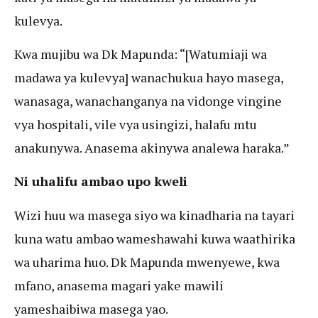
kulevya.
Kwa mujibu wa Dk Mapunda: “[Watumiaji wa
madawa ya kulevya] wanachukua hayo masega,
wanasaga, wanachanganya na vidonge vingine
vya hospitali, vile vya usingizi, halafu mtu
anakunywa. Anasema akinywa analewa haraka.”
Ni uhalifu ambao upo kweli
Wizi huu wa masega siyo wa kinadharia na tayari
kuna watu ambao wameshawahi kuwa waathirika
wa uharima huo. Dk Mapunda mwenyewe, kwa
mfano, anasema magari yake mawili
yameshaibiwa masega yao.