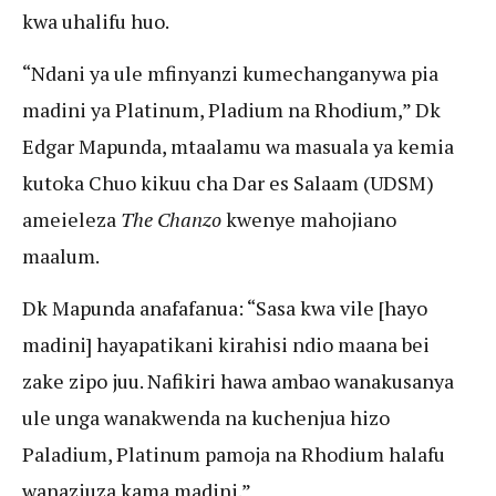
kwa uhalifu huo.
“Ndani ya ule mfinyanzi kumechanganywa pia
madini ya Platinum, Pladium na Rhodium,” Dk
Edgar Mapunda, mtaalamu wa masuala ya kemia
kutoka Chuo kikuu cha Dar es Salaam (UDSM)
ameieleza
The Chanzo
kwenye mahojiano
maalum.
Dk Mapunda anafafanua: “Sasa kwa vile [hayo
madini] hayapatikani kirahisi ndio maana bei
zake zipo juu. Nafikiri hawa ambao wanakusanya
ule unga wanakwenda na kuchenjua hizo
Paladium, Platinum pamoja na Rhodium halafu
wanaziuza kama madini.”