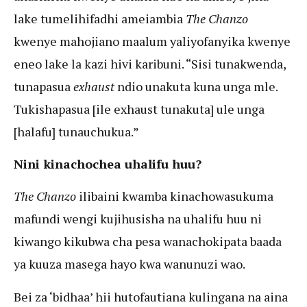
lake tumelihifadhi ameiambia
The Chanzo
kwenye mahojiano maalum yaliyofanyika kwenye
eneo lake la kazi hivi karibuni. “Sisi tunakwenda,
tunapasua
exhaust
ndio unakuta kuna unga mle.
Tukishapasua [ile exhaust tunakuta] ule unga
[halafu] tunauchukua.”
Nini kinachochea uhalifu huu?
The Chanzo
ilibaini kwamba kinachowasukuma
mafundi wengi kujihusisha na uhalifu huu ni
kiwango kikubwa cha pesa wanachokipata baada
ya kuuza masega hayo kwa wanunuzi wao.
Bei za ‘bidhaa’ hii hutofautiana kulingana na aina