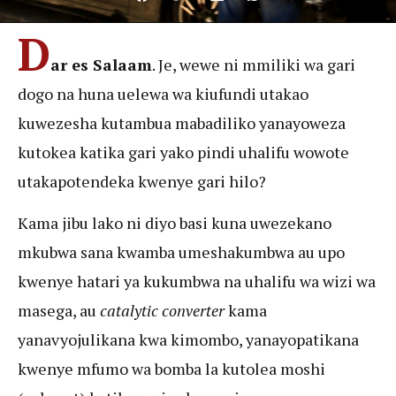
D
ar es Salaam
. Je, wewe ni mmiliki wa gari
dogo na huna uelewa wa kiufundi utakao
kuwezesha kutambua mabadiliko yanayoweza
kutokea katika gari yako pindi uhalifu wowote
utakapotendeka kwenye gari hilo?
Kama jibu lako ni diyo basi kuna uwezekano
mkubwa sana kwamba umeshakumbwa au upo
kwenye hatari ya kukumbwa na uhalifu wa wizi wa
masega, au
catalytic converter
kama
yanavyojulikana kwa kimombo, yanayopatikana
kwenye mfumo wa bomba la kutolea moshi