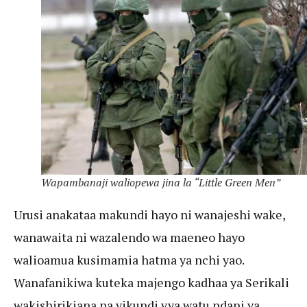
Wapambanaji waliopewa jina la “Little Green Men”
Urusi anakataa makundi hayo ni wanajeshi wake,
wanawaita ni wazalendo wa maeneo hayo
walioamua kusimamia hatma ya nchi yao.
Wanafanikiwa kuteka majengo kadhaa ya Serikali
wakishirikiana na vikundi vya watu ndani ya