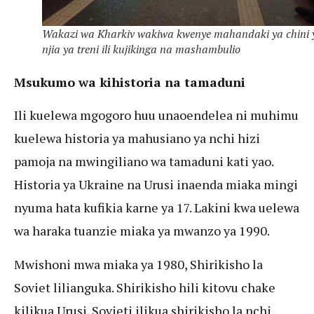
Wakazi wa Kharkiv wakiwa kwenye mahandaki ya chini 
njia ya treni ili kujikinga na mashambulio
Msukumo wa kihistoria na tamaduni
Ili kuelewa mgogoro huu unaoendelea ni muhimu
kuelewa historia ya mahusiano ya nchi hizi
pamoja na mwingiliano wa tamaduni kati yao.
Historia ya Ukraine na Urusi inaenda miaka mingi
nyuma hata kufikia karne ya 17. Lakini kwa uelewa
wa haraka tuanzie miaka ya mwanzo ya 1990.
Mwishoni mwa miaka ya 1980, Shirikisho la
Soviet lilianguka. Shirikisho hili kitovu chake
kilikua Urusi. Sovieti ilikua shirikisho la nchi