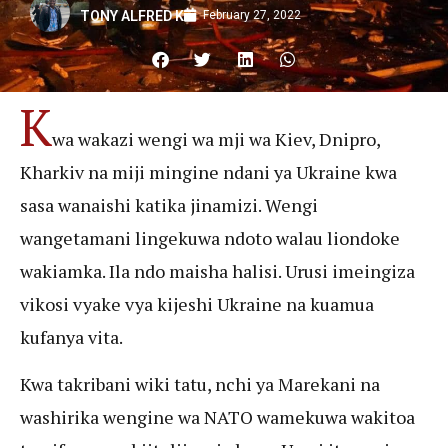
February 27, 2022
TONY ALFRED K
K
wa wakazi wengi wa mji wa Kiev, Dnipro,
Kharkiv na miji mingine ndani ya Ukraine kwa
sasa wanaishi katika jinamizi. Wengi
wangetamani lingekuwa ndoto walau liondoke
wakiamka. Ila ndo maisha halisi. Urusi imeingiza
vikosi vyake vya kijeshi Ukraine na kuamua
kufanya vita.
Kwa takribani wiki tatu, nchi ya Marekani na
washirika wengine wa NATO wamekuwa wakitoa