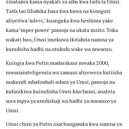
zinatajwa kama nyakati za aibu kwa taifa la Urusi.
Taifa lao liliabika hasa kwa kuwa na kiongozi
aliyeitwa ‘mlevi,’ kuanguka kwa heshima yake
kama ‘super power’ pamoja na ukata mzito. Toka
wakati huo, Urusi imekuwa ikitafuta namna ya
kurudisha hadhi na utukufu wake wa mwanzo.
Kuingia kwa Putin madarakani mwaka 2000,
mwanainteligensia wa zamani aliyeweza kutiisha
makundi mbalimbali ndani ya Urusi, pamoja na
kufanikiwa kuirudisha Urusi kiuchumi, analeta
sura mpya ya urudishaji wa hadhi ya mwanzo ya
Urusi.
Urusi chini ya Putin inachangamka kwa namna ya