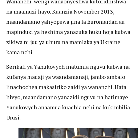
Wananchi wengi wanaonyeshwa kutoridhishwa
na maamuzi hayo. Kuanzia November 2013,
maandamano yaliyopewa jina la Euromaidan au
mapinduzi ya heshima yanazuka huku hoja kubwa
zikiwa ni juu ya uhuru na mamlaka ya Ukraine
kama nchi.
Serikali ya Yanukovych inatumia nguvu kubwa na
kufanya mauaji ya waandamanaji, jambo ambalo
linachochea makasiriko zaidi ya wananchi. Hata
hivyo, maandamano yanazidi nguvu na hatimaye
Yanukovych anaamua kuachia nchi na kukimbilia
Urusi.