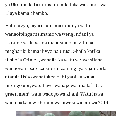
ya Ukraine kutaka kusaini mkataba wa Umoja wa
Ulaya kama chambo.
Hata hivyo, tayari kuna makundi ya watu
wanaoipinga msimamo wa wengi ndani ya
Ukraine wa kuwa na mahusiano mazito na
magharibi kama ilivyo na Urusi. Ghafla katika
jimbo la Crimea, wanaibuka watu wenye silaha
wanaovalia sare za kijeshi za rangi ya kijani, bila
utambulisho wanatokea nchi gani au wana
mrengo upi, watu hawa wanapewa jina la ‘little
green men’, watu wadogo wa kijani. Watu hawa
wanaibuka mwishoni mwa mwezi wa pili wa 2014.