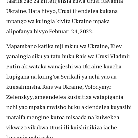
taarifa zao za kiitelijensia kuwa Urusi itavamia
Ukraine. Hata hivyo, Urusi iliendelea kukana
mpango wa kuingia kivita Ukraine mpaka
alipofanya hivyo Februari 24, 2022.
Mapambano katika mji mkuu wa Ukraine, Kiev
yanaingia siku ya tatu huku Rais wa Urusi Vladmir
Putin akiwataka wanajeshi wa Ukraine kuacha
kupigana na kuing’oa Serikali ya nchi yao au
kujisalimisha. Rais wa Ukraine, Volodymyr
Zelenskyy, ameendelea kusisitiza watapigania
nchi yao mpaka mwisho huku akiendelea kuyasihi
mataifa mengine kutoa misaada na kuiwekea
vikwazo vikubwa Urusi ili kuishinikiza iache
kuvamia nchi yake.