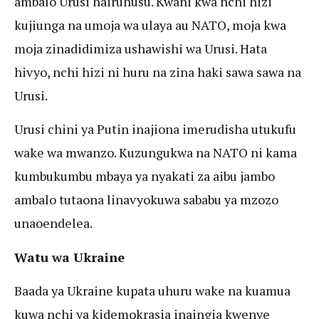
ambalo Urusi hairuhusu. Kwani kwa nchi hizi
kujiunga na umoja wa ulaya au NATO, moja kwa
moja zinadidimiza ushawishi wa Urusi. Hata
hivyo, nchi hizi ni huru na zina haki sawa sawa na
Urusi.
Urusi chini ya Putin inajiona imerudisha utukufu
wake wa mwanzo. Kuzungukwa na NATO ni kama
kumbukumbu mbaya ya nyakati za aibu jambo
ambalo tutaona linavyokuwa sababu ya mzozo
unaoendelea.
Watu wa Ukraine
Baada ya Ukraine kupata uhuru wake na kuamua
kuwa nchi ya kidemokrasia inaingia kwenye