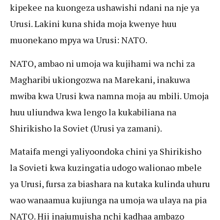
kipekee na kuongeza ushawishi ndani na nje ya
Urusi. Lakini kuna shida moja kwenye huu
muonekano mpya wa Urusi: NATO.
NATO, ambao ni umoja wa kujihami wa nchi za
Magharibi ukiongozwa na Marekani, inakuwa
mwiba kwa Urusi kwa namna moja au mbili. Umoja
huu uliundwa kwa lengo la kukabiliana na
Shirikisho la Soviet (Urusi ya zamani).
Mataifa mengi yaliyoondoka chini ya Shirikisho
la Sovieti kwa kuzingatia udogo walionao mbele
ya Urusi, fursa za biashara na kutaka kulinda uhuru
wao wanaamua kujiunga na umoja wa ulaya na pia
NATO. Hii inajumuisha nchi kadhaa ambazo