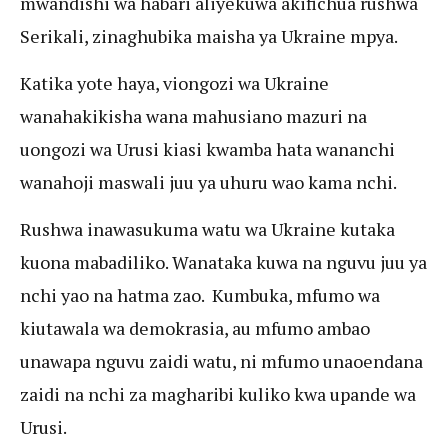
mwandishi wa habari aliyekuwa akifichua rushwa
Serikali, zinaghubika maisha ya Ukraine mpya.
Katika yote haya, viongozi wa Ukraine
wanahakikisha wana mahusiano mazuri na
uongozi wa Urusi kiasi kwamba hata wananchi
wanahoji maswali juu ya uhuru wao kama nchi.
Rushwa inawasukuma watu wa Ukraine kutaka
kuona mabadiliko. Wanataka kuwa na nguvu juu ya
nchi yao na hatma zao. Kumbuka, mfumo wa
kiutawala wa demokrasia, au mfumo ambao
unawapa nguvu zaidi watu, ni mfumo unaoendana
zaidi na nchi za magharibi kuliko kwa upande wa
Urusi.