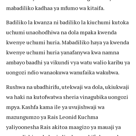
mabadiliko kadhaa ya mfumo wa kitaifa.
Badiliko la kwanza ni badiliko la kiuchumi kutoka
uchumi unaohodhiwa na dola mpaka kwenda
kwenye uchumi huria. Mabadiliko haya ya kwenda
kwenye uchumi huria yanafanywa kwa namna
ambayo baadhi ya vikundi vya watu walio karibu ya
uongozi ndio wanaokuwa wanufaika wakubwa.
Rushwa na ubadhirifu, utekwaji wa dola, ukiukwaji
wa haki na kutofwatwa sheria vinagubika uongozi
mpya. Kashfa kama ile ya uvujishwaji wa
mazungumzo ya Rais Leonid Kuchma
yaliyoonesha Rais akitoa maagizo ya mauaji ya