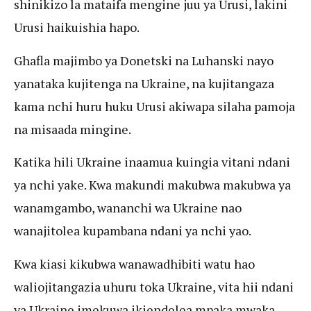
shinikizo la mataifa mengine juu ya Urusi, lakini
Urusi haikuishia hapo.
Ghafla majimbo ya Donetski na Luhanski nayo
yanataka kujitenga na Ukraine, na kujitangaza
kama nchi huru huku Urusi akiwapa silaha pamoja
na misaada mingine.
Katika hili Ukraine inaamua kuingia vitani ndani
ya nchi yake. Kwa makundi makubwa makubwa ya
wanamgambo, wananchi wa Ukraine nao
wanajitolea kupambana ndani ya nchi yao.
Kwa kiasi kikubwa wanawadhibiti watu hao
waliojitangazia uhuru toka Ukraine, vita hii ndani
ya Ukraine imekuwa ikiendelea mpaka mwaka