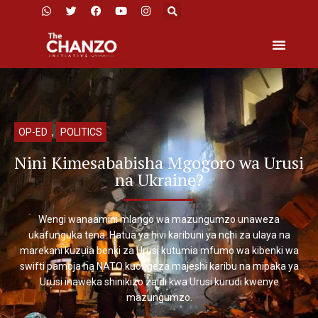
OP-ED
,
POLITICS
Nini Kimesababisha Mgogoro wa Urusi
na Ukraine?
Wengi wanaamini mlango wa mazungumzo unaweza
ukafunguka tena. Hatua ya hivi karibuni ya nchi za ulaya na
marekani kuzuia benki za Urusi kutumia mfumo wa kibenki wa
swifti pamoja na NATO kuongeza majeshi karibu na mipaka ya
Urusi inaweka shinikizo zaidi kwa Urusi kurudi kwenye
mazungumzo.