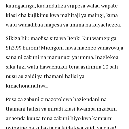
kuungaunga, kudunduliza vijipesa walau wapate
kiasi cha kujikimu kwa mahitaji ya msingi, kuna
watu wanadibua mapesa ya umma na kuyachezea.
Sikiza hii: maofisa sita wa Benki Kuu wamepiga
Sh3.99 bilioni! Miongoni mwa maeneo yanayovuja
sana ni zabuni na manunuzi ya umma. Inaelekea
siku hizi watu hawachukui tena asilimiia 10 bali
nusu au zaidi ya thamani halisi ya
kinachonunuliwa.
Pesa za zabuni zinazotolewa haziendani na
thamani halisi ya miradi kiasi kwamba mzabuni
anaenda kuuza tena zabuni hiyo kwa kampuni
nyingine na kubakia na faida kwa zaidi ya nusu!