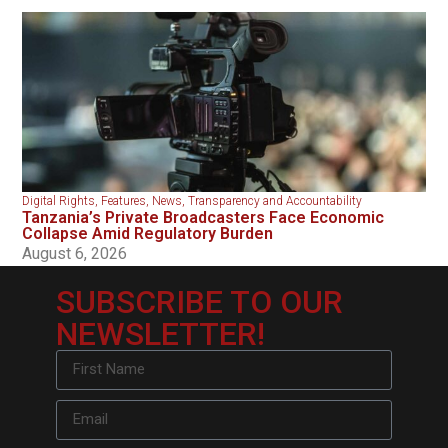
Digital Rights
,
Features
,
News
,
Transparency and Accountability
Tanzania’s Private Broadcasters Face Economic
Collapse Amid Regulatory Burden
August 6, 2026
SUBSCRIBE TO OUR
NEWSLETTER!