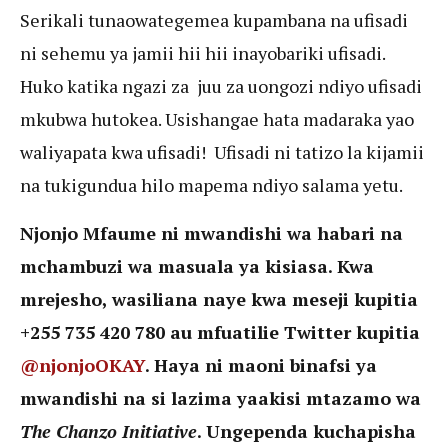
Serikali tunaowategemea kupambana na ufisadi
ni sehemu ya jamii hii hii inayobariki ufisadi.
Huko katika ngazi za juu za uongozi ndiyo ufisadi
mkubwa hutokea. Usishangae hata madaraka yao
waliyapata kwa ufisadi! Ufisadi ni tatizo la kijamii
na tukigundua hilo mapema ndiyo salama yetu.
Njonjo Mfaume ni mwandishi wa habari na
mchambuzi wa masuala ya kisiasa. Kwa
mrejesho, wasiliana naye kwa meseji kupitia
+255 735 420 780 au mfuatilie Twitter kupitia
@njonjoOKAY
. Haya ni maoni binafsi ya
mwandishi na si lazima yaakisi mtazamo wa
The Chanzo Initiative
. Ungependa kuchapisha