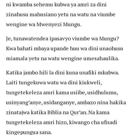
ni kwamba sehemu kubwa ya amri za dini
zinahusu mahusiano yetu na watu na viumbe
wengine wa Mwenyezi Mungu.
Je, tunawatendea ipasavyo viumbe wa Mungu?
Kwa bahati mbaya upande huu wa dini unaohusu
miamala yetu na watu wengine umesahaulika.
Katika jambo hili la dini kuna unafiki mkubwa.
Laiti tungekuwa watu wa dini kiukweli,
tungetekeleza amri kama usiibe, usidhulumu,
usinyang’anye, usidanganye, ambazo nina hakika
zinatajwa katika Biblia na Qur’an. Na kama
tungetekeleza amri hizo, kiwango cha ufisadi
kingepungua sana.