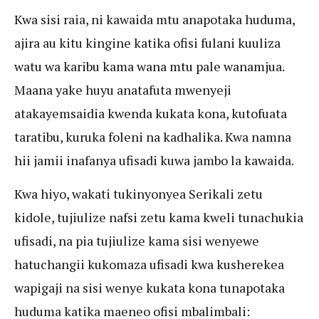
Kwa sisi raia, ni kawaida mtu anapotaka huduma,
ajira au kitu kingine katika ofisi fulani kuuliza
watu wa karibu kama wana mtu pale wanamjua.
Maana yake huyu anatafuta mwenyeji
atakayemsaidia kwenda kukata kona, kutofuata
taratibu, kuruka foleni na kadhalika. Kwa namna
hii jamii inafanya ufisadi kuwa jambo la kawaida.
Kwa hiyo, wakati tukinyonyea Serikali zetu
kidole, tujiulize nafsi zetu kama kweli tunachukia
ufisadi, na pia tujiulize kama sisi wenyewe
hatuchangii kukomaza ufisadi kwa kusherekea
wapigaji na sisi wenye kukata kona tunapotaka
huduma katika maeneo ofisi mbalimbali: