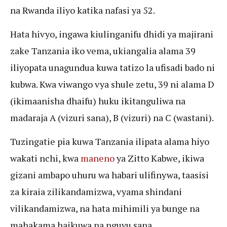
na Rwanda iliyo katika nafasi ya 52.
Hata hivyo, ingawa kiulinganifu dhidi ya majirani
zake Tanzania iko vema, ukiangalia alama 39
iliyopata unagundua kuwa tatizo la ufisadi bado ni
kubwa. Kwa viwango vya shule zetu, 39 ni alama D
(ikimaanisha dhaifu) huku ikitanguliwa na
madaraja A (vizuri sana), B (vizuri) na C (wastani).
Tuzingatie pia kuwa Tanzania ilipata alama hiyo
wakati nchi, kwa
maneno
ya Zitto Kabwe, ikiwa
gizani ambapo uhuru wa habari ulifinywa, taasisi
za kiraia zilikandamizwa, vyama shindani
vilikandamizwa, na hata mihimili ya bunge na
mahakama haikuwa na nguvu sana.