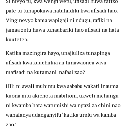
Si hivyo tu, kwa wengi wetu, ufisadi huwa tatizo
pale tu tunapokuwa hatufaidiki kwa ufisadi huo.
Vinginevyo kama wapigaji ni ndugu, rafiki na
jamaa zetu huwa tunaubariki huo ufisadi na hata
kuutetea.
Katika mazingira hayo, unajiuliza tunapinga
ufisadi kwa kuuchukia au tunawaonea wivu
mafisadi na kutamani nafasi zao?
Hili ni swali muhimu kwa sababu wakati inauma
kuona mtu akichota mabilioni, ukweli mchungu
ni kwamba hata watumishi wa ngazi za chini nao
wanafanya udanganyifu ‘katika urefu wa kamba
zao.’