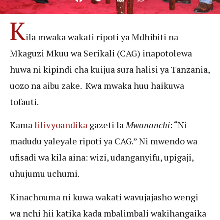
K
ila mwaka wakati ripoti ya Mdhibiti na
Mkaguzi Mkuu wa Serikali (CAG) inapotolewa
huwa ni kipindi cha kuijua sura halisi ya Tanzania,
uozo na aibu zake. Kwa mwaka huu haikuwa
tofauti.
Kama
lilivyoandika
gazeti la
Mwananchi
: “Ni
madudu yaleyale ripoti ya CAG.” Ni mwendo wa
ufisadi wa kila aina: wizi, udanganyifu, upigaji,
uhujumu uchumi.
Kinachouma ni kuwa wakati wavujajasho wengi
wa nchi hii katika kada mbalimbali wakihangaika