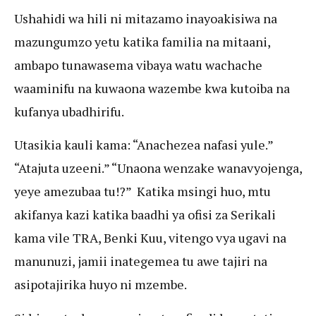
Ushahidi wa hili ni mitazamo inayoakisiwa na
mazungumzo yetu katika familia na mitaani,
ambapo tunawasema vibaya watu wachache
waaminifu na kuwaona wazembe kwa kutoiba na
kufanya ubadhirifu.
Utasikia kauli kama: “Anachezea nafasi yule.”
“Atajuta uzeeni.” “Unaona wenzake wanavyojenga,
yeye amezubaa tu!?” Katika msingi huo, mtu
akifanya kazi katika baadhi ya ofisi za Serikali
kama vile TRA, Benki Kuu, vitengo vya ugavi na
manunuzi, jamii inategemea tu awe tajiri na
asipotajirika huyo ni mzembe.