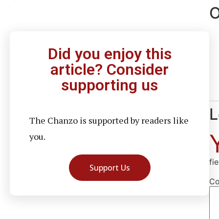
O
Did you enjoy this
article? Consider
supporting us
L
The Chanzo is supported by readers like
you.
fi
Support Us
C