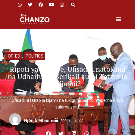
OP-ED
,
POLITICS
Ripoti ya CAG: Je, Ufisadi Unatokana
na Udhaifu wa Serikali au ni Tatizo la
Kijamii?
Ufisadi ni tatizo la kijamii na tukigundua hilo mapema ndiyo
salama yetu.
April 20, 2022
Njonjo Mfaume