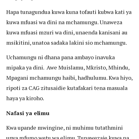
Hapa tunagundua kuwa kuna tofauti kubwa kati ya
kuwa mfuasi wa dini na mchamungu. Unaweza
kuwa mfuasi mzuri wa dini, unaenda kanisani au
msikitini, unatoa sadaka lakini sio mchamungu.
Uchamungu ni dhana pana ambayo inavuka
mipaka ya dini. Awe Muislamu, Mkristo, Mhindu,
Mpagani mchamungu haibi, hadhulumu. Kwa hiyo,
ripoti za CAG zitusaidie kutafakari tena masuala
haya ya kiroho.
Nafasi ya elimu
Kwa upande mwingine, ni muhimu tutathmini
upya mfumo wetu wa elimu. Tunawezaje kuwa na