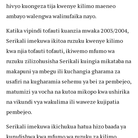
hivyo kuongeza tija kwenye kilimo maeneo
ambayo walengwa walinufaika nayo.
Katika vipindi tofauti kuanzia mwaka 2003/2004,
Serikali imekuwa ikitoa ruzuku kwenye kilimo
kwa njia tofauti tofauti, ikiwemo mfumo wa
ruzuku zilizohusisha Serikali kuingia mikataba na
makapuni ya mbegu ili kuchangia gharama za
usafiri na kugharamia sehemu ya bei za pembejeo,
matumizi ya vocha na kutoa mikopo kwa ushirika
na vikundi vya wakulima ili waweze kujipatia
pembejeo.
Serikali imekuwa ikichukua hatua hizo baada ya
kurudishwa kwa mfumo wa ruzuku za kilimo