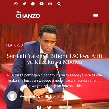
FEATURES
Serikali Yatenga Bilioni 150 kwa Ajili
ya Ruzuku ya Mbolea
Ruzuku za pembejeo ni sehemu tu ya misaada ya serikali kwa
wakulima hususani wadogo ambao ndio wanaunda sehemu
kubwa ya uzalishaji wa mazao nchini.
May 18, 2022
Mwandishi Wetu