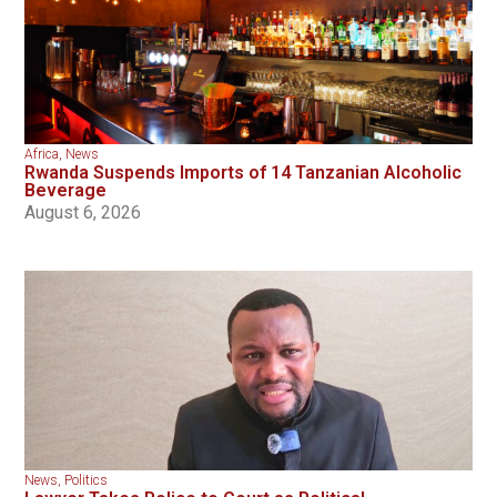
Africa
,
News
Rwanda Suspends Imports of 14 Tanzanian Alcoholic
Beverage
August 6, 2026
News
,
Politics