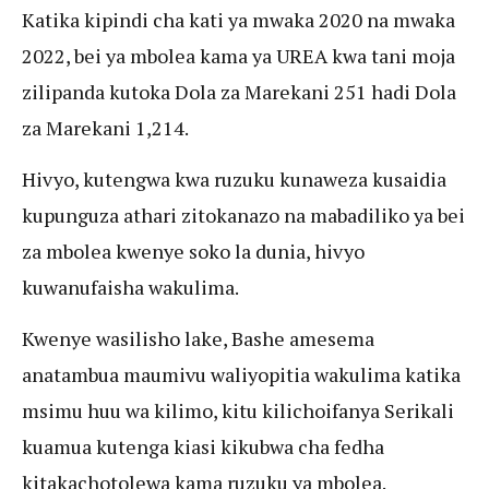
Katika kipindi cha kati ya mwaka 2020 na mwaka
2022, bei ya mbolea kama ya UREA kwa tani moja
zilipanda kutoka Dola za Marekani 251 hadi Dola
za Marekani 1,214.
Hivyo, kutengwa kwa ruzuku kunaweza kusaidia
kupunguza athari zitokanazo na mabadiliko ya bei
za mbolea kwenye soko la dunia, hivyo
kuwanufaisha wakulima.
Kwenye wasilisho lake, Bashe amesema
anatambua maumivu waliyopitia wakulima katika
msimu huu wa kilimo, kitu kilichoifanya Serikali
kuamua kutenga kiasi kikubwa cha fedha
kitakachotolewa kama ruzuku ya mbolea.