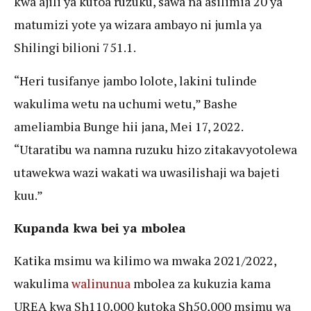
kwa ajili ya kutoa ruzuku, sawa na asilimia 20 ya
matumizi yote ya wizara ambayo ni jumla ya
Shilingi bilioni 751.1.
“Heri tusifanye jambo lolote, lakini tulinde
wakulima wetu na uchumi wetu,” Bashe
ameliambia Bunge hii jana, Mei 17, 2022.
“Utaratibu wa namna ruzuku hizo zitakavyotolewa
utawekwa wazi wakati wa uwasilishaji wa bajeti
kuu.”
Kupanda kwa bei ya mbolea
Katika msimu wa kilimo wa mwaka 2021/2022,
wakulima
walinunua
mbolea za kukuzia kama
UREA kwa Sh110,000 kutoka Sh50,000 msimu wa