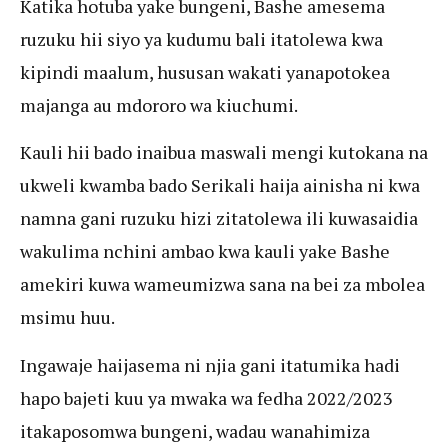
Katika hotuba yake bungeni, Bashe amesema
ruzuku hii siyo ya kudumu bali itatolewa kwa
kipindi maalum, hususan wakati yanapotokea
majanga au mdororo wa kiuchumi.
Kauli hii bado inaibua maswali mengi kutokana na
ukweli kwamba bado Serikali haija ainisha ni kwa
namna gani ruzuku hizi zitatolewa ili kuwasaidia
wakulima nchini ambao kwa kauli yake Bashe
amekiri kuwa wameumizwa sana na bei za mbolea
msimu huu.
Ingawaje haijasema ni njia gani itatumika hadi
hapo bajeti kuu ya mwaka wa fedha 2022/2023
itakaposomwa bungeni, wadau wanahimiza