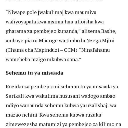
“Niwape pole [wakulima] kwa maumivu
waliyoyapata kwa msimu huu ulioisha kwa
gharama za pembejeo kupanda,” alisema Bashe,
ambaye pia ni Mbunge wa Jimbo la Nzega Mjini
(Chama cha Mapinduzi – CCM). “Ninafahamu
wamebeba mzigo mkubwa sana.”
Sehemu tu ya misaada
Ruzuku za pembejeo ni sehemu tu ya misaada ya
Serikali kwa wakulima hususani wadogo ambao
ndiyo wanaunda sehemu kubwa ya uzalishaji wa
mazao nchini. Kwa sehemu kubwa ruzuku
zimewezesha matumizi ya pembejeo za kilimo na