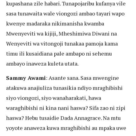
kupashana zile habari. Tunapojaribu kufanya vile
sasa tunawaita wale viongozi ambao tayari wapo
kwenye madaraka nikimanisha kwamba
Mwenyeviti wa kijiji, Mheshimiwa Diwani na
Wenyeviti wa vitongoji tunakaa pamoja kama
timu ili kusaidiana pale ambapo ni sehemu
ambayo inaweza kuleta utata.
Sammy Awami
: Asante sana. Sasa mwengine
atakuwa anajiuliza tunasikia ndiyo mraghibishi
siyo viongozi, siyo wanaharakati, hawa
waraghibishi ni kina nani haswa? Sifa zao ni zipi
haswa? Hebu tusaidie Dada Annagrace. Na mtu
yoyote anaweza kuwa mraghibishi au mpaka uwe