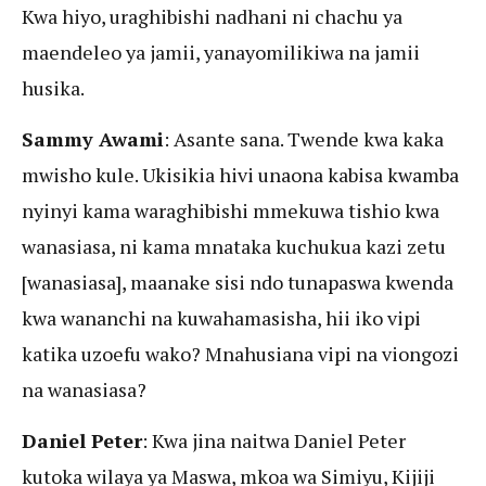
Kwa hiyo, uraghibishi nadhani ni chachu ya
maendeleo ya jamii, yanayomilikiwa na jamii
husika.
Sammy Awami
: Asante sana. Twende kwa kaka
mwisho kule. Ukisikia hivi unaona kabisa kwamba
nyinyi kama waraghibishi mmekuwa tishio kwa
wanasiasa, ni kama mnataka kuchukua kazi zetu
[wanasiasa], maanake sisi ndo tunapaswa kwenda
kwa wananchi na kuwahamasisha, hii iko vipi
katika uzoefu wako? Mnahusiana vipi na viongozi
na wanasiasa?
Daniel Peter
: Kwa jina naitwa Daniel Peter
kutoka wilaya ya Maswa, mkoa wa Simiyu, Kijiji