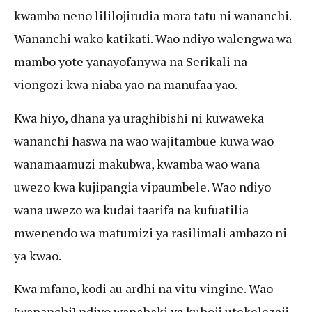
kwamba neno lililojirudia mara tatu ni wananchi.
Wananchi wako katikati. Wao ndiyo walengwa wa
mambo yote yanayofanywa na Serikali na
viongozi kwa niaba yao na manufaa yao.
Kwa hiyo, dhana ya uraghibishi ni kuwaweka
wananchi haswa na wao wajitambue kuwa wao
wanamaamuzi makubwa, kwamba wao wana
uwezo kwa kujipangia vipaumbele. Wao ndiyo
wana uwezo wa kudai taarifa na kufuatilia
mwenendo wa matumizi ya rasilimali ambazo ni
ya kwao.
Kwa mfano, kodi au ardhi na vitu vingine. Wao
[wananchi] ndiyo wanahaki ya kuhoji utekelezaji