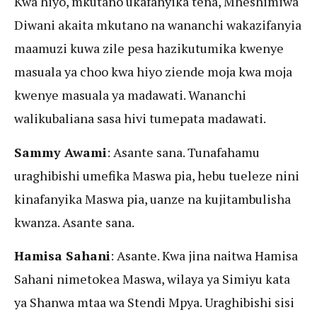
Kwa hiyo, mkutano ukafanyika tena, Mheshimiwa
Diwani akaita mkutano na wananchi wakazifanyia
maamuzi kuwa zile pesa hazikutumika kwenye
masuala ya choo kwa hiyo ziende moja kwa moja
kwenye masuala ya madawati. Wananchi
walikubaliana sasa hivi tumepata madawati.
Sammy Awami
: Asante sana. Tunafahamu
uraghibishi umefika Maswa pia, hebu tueleze nini
kinafanyika Maswa pia, uanze na kujitambulisha
kwanza. Asante sana.
Hamisa Sahani
: Asante. Kwa jina naitwa Hamisa
Sahani nimetokea Maswa, wilaya ya Simiyu kata
ya Shanwa mtaa wa Stendi Mpya. Uraghibishi sisi