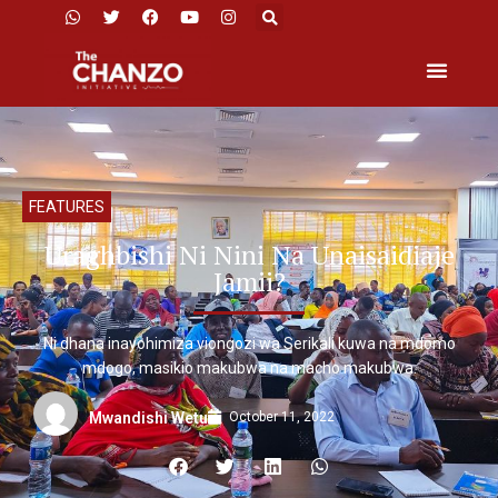
FEATURES
Uraghbishi Ni Nini Na Unaisaidiaje
Jamii?
Ni dhana inayohimiza viongozi wa Serikali kuwa na mdomo
mdogo, masikio makubwa na macho makubwa.
October 11, 2022
Mwandishi Wetu