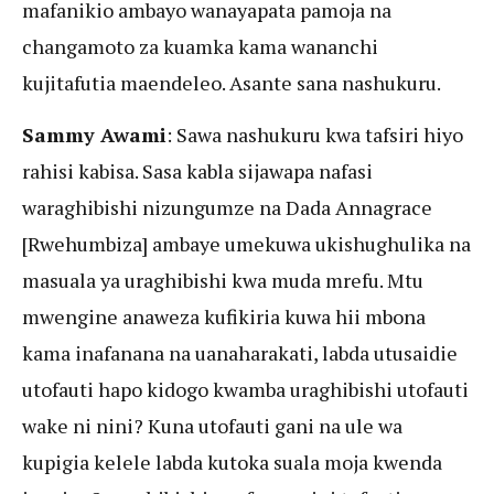
mafanikio ambayo wanayapata pamoja na
changamoto za kuamka kama wananchi
kujitafutia maendeleo. Asante sana nashukuru.
Sammy Awami
: Sawa nashukuru kwa tafsiri hiyo
rahisi kabisa. Sasa kabla sijawapa nafasi
waraghibishi nizungumze na Dada Annagrace
[Rwehumbiza] ambaye umekuwa ukishughulika na
masuala ya uraghibishi kwa muda mrefu. Mtu
mwengine anaweza kufikiria kuwa hii mbona
kama inafanana na uanaharakati, labda utusaidie
utofauti hapo kidogo kwamba uraghibishi utofauti
wake ni nini? Kuna utofauti gani na ule wa
kupigia kelele labda kutoka suala moja kwenda