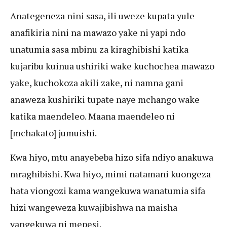
Anategeneza nini sasa, ili uweze kupata yule
anafikiria nini na mawazo yake ni yapi ndo
unatumia sasa mbinu za kiraghibishi katika
kujaribu kuinua ushiriki wake kuchochea mawazo
yake, kuchokoza akili zake, ni namna gani
anaweza kushiriki tupate naye mchango wake
katika maendeleo. Maana maendeleo ni
[mchakato] jumuishi.
Kwa hiyo, mtu anayebeba hizo sifa ndiyo anakuwa
mraghibishi. Kwa hiyo, mimi natamani kuongeza
hata viongozi kama wangekuwa wanatumia sifa
hizi wangeweza kuwajibishwa na maisha
yangekuwa ni mepesi.