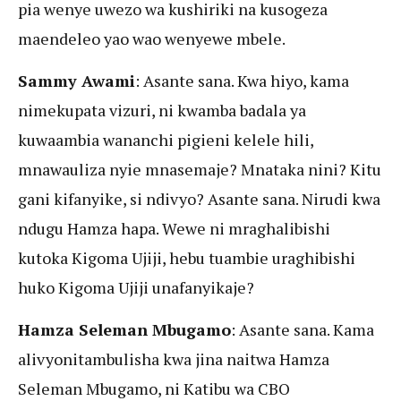
pia wenye uwezo wa kushiriki na kusogeza
maendeleo yao wao wenyewe mbele.
Sammy Awami
: Asante sana. Kwa hiyo, kama
nimekupata vizuri, ni kwamba badala ya
kuwaambia wananchi pigieni kelele hili,
mnawauliza nyie mnasemaje? Mnataka nini? Kitu
gani kifanyike, si ndivyo? Asante sana. Nirudi kwa
ndugu Hamza hapa. Wewe ni mraghalibishi
kutoka Kigoma Ujiji, hebu tuambie uraghibishi
huko Kigoma Ujiji unafanyikaje?
Hamza Seleman Mbugamo
: Asante sana. Kama
alivyonitambulisha kwa jina naitwa Hamza
Seleman Mbugamo, ni Katibu wa CBO