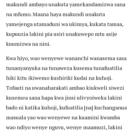
makundi ambayo unakuta yamekandamizwa sana
na mfumo. Maana haya makundi unakuta
yamejenga utamaduni wa ukimya, kukata tamaa,
kupuuzia lakini pia usiri unakuwepo mtu asije
kuumizwa na nini.
Kwa hiyo, wao wenyewe wananchi wanasema sasa
tunanyanyuka na tunaweza kusema tunafuatilia
hiki kitu ikiwemo kushiriki kudai na kuhoji.
Tofauti na uwanaharakati ambao kiukweli siwezi
kusemea sana hapa kwa jinsi ulivyoiweka lakini
bado ni katika kuhoji, kufuatilia [na] kuchanganua
masuala yao wao wenyewe na kuamini kwamba
wao ndiyo wenye nguvu, wenye maamuzi, lakini