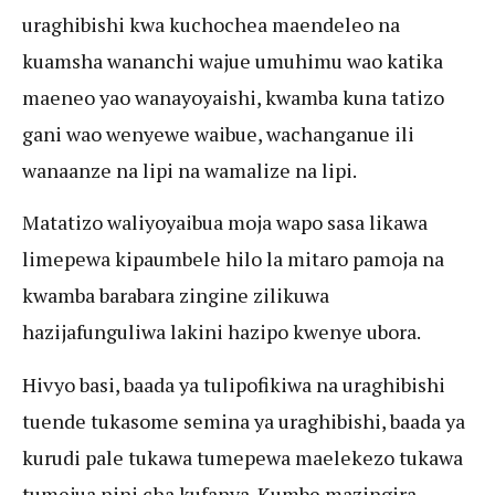
uraghibishi kwa kuchochea maendeleo na
kuamsha wananchi wajue umuhimu wao katika
maeneo yao wanayoyaishi, kwamba kuna tatizo
gani wao wenyewe waibue, wachanganue ili
wanaanze na lipi na wamalize na lipi.
Matatizo waliyoyaibua moja wapo sasa likawa
limepewa kipaumbele hilo la mitaro pamoja na
kwamba barabara zingine zilikuwa
hazijafunguliwa lakini hazipo kwenye ubora.
Hivyo basi, baada ya tulipofikiwa na uraghibishi
tuende tukasome semina ya uraghibishi, baada ya
kurudi pale tukawa tumepewa maelekezo tukawa
tumejua nini cha kufanya. Kumbe mazingira