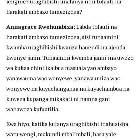
jengine? uraghibishi unafanya nini tofauti na
harakati ambazo tumezizoea?
Annagrace Rwehumbiza
: Labda tofauti na
harakati ambazo tumezizoea, sisi tunaamini
kwamba uraghibishi kwanza hauendi na ajenda
kwenye jamii. Tunaamini kwamba jamii ina uwezo
wa kukaa chini ikaibua masuala yao ambayo
yanawauma wao wenyewe, yanawaumiza wao
wenyewe na kuyachanganua na kuyachambua na
kuweza kupanga mikakati ni namna gani
wanaweza kufuatilia.
Kwa hiyo, katika kufanya uraghibishi inahusisha
watu wengi, makundi mbalimbali, hasa yale