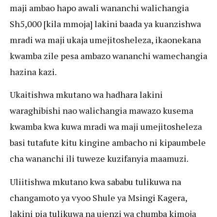
maji ambao hapo awali wananchi walichangia
Sh5,000 [kila mmoja] lakini baada ya kuanzishwa
mradi wa maji ukaja umejitosheleza, ikaonekana
kwamba zile pesa ambazo wananchi wamechangia
hazina kazi.
Ukaitishwa mkutano wa hadhara lakini
waraghibishi nao walichangia mawazo kusema
kwamba kwa kuwa mradi wa maji umejitosheleza
basi tutafute kitu kingine ambacho ni kipaumbele
cha wananchi ili tuweze kuzifanyia maamuzi.
Uliitishwa mkutano kwa sababu tulikuwa na
changamoto ya vyoo Shule ya Msingi Kagera,
lakini pia tulikuwa na ujenzi wa chumba kimoja