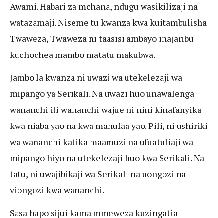
Awami. Habari za mchana, ndugu wasikilizaji na
watazamaji. Niseme tu kwanza kwa kuitambulisha
Twaweza, Twaweza ni taasisi ambayo inajaribu
kuchochea mambo matatu makubwa.
Jambo la kwanza ni uwazi wa utekelezaji wa
mipango ya Serikali. Na uwazi huo unawalenga
wananchi ili wananchi wajue ni nini kinafanyika
kwa niaba yao na kwa manufaa yao. Pili, ni ushiriki
wa wananchi katika maamuzi na ufuatuliaji wa
mipango hiyo na utekelezaji huo kwa Serikali. Na
tatu, ni uwajibikaji wa Serikali na uongozi na
viongozi kwa wananchi.
Sasa hapo sijui kama mmeweza kuzingatia