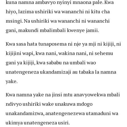
kuna namna ambavyo nyinyi mnaona pale. Kwa
hiyo, lazima ushiriki wa wananchi ni kitu cha
msingi. Na ushiriki wa wananchi ni wananchi
gani, makundi mbalimbali kwenye jamii.
Kwa sasa hata tunaposema ni nje ya mji ni kijiji, ni
kijijini wapi, kwa nani, wakina nani, ni sehemu
gani ya kijiji, kwa sababu na umbali wao
unatengeneza ukandamizaji au tabaka la namna
yake.
Kwa namna yake na jinsi mtu anavyowekwa mbali
ndivyo ushiriki wake unakuwa mdogo
unakandamizwa, anatengenezewa utamaduni wa
ukimya unatengeneza usiri.