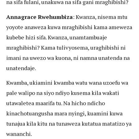
na sifa fulani, unakuwa na sifa gani mraghibishi?
Annagrace Rwehumbiza
: Kwanza, nisema mtu
yoyote anaweza kuwa mraghibishi kama ameweza
kubebe hizi sifa. Kwanza, unamtambuaje
mraghibishi? Kama tulivyosema, uraghibishi ni
imani na uwezo wa kuona, ni namna unatenda na
unatendaje.
Kwamba, ukiamini kwamba watu wana uzoefu wa
pale walipo na siyo ndiyo kusema kila wakati
utawaletea maarifa tu. Na hicho ndicho
kinachotuangusha mara nyingi, kuamini kuwa
tunajua kila kitu na tunaweza kutatua matatizo ya
wananchi.