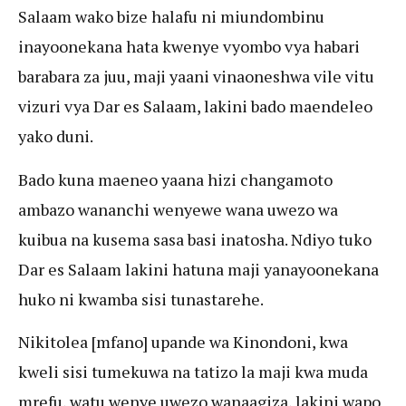
Salaam wako bize halafu ni miundombinu
inayoonekana hata kwenye vyombo vya habari
barabara za juu, maji yaani vinaoneshwa vile vitu
vizuri vya Dar es Salaam, lakini bado maendeleo
yako duni.
Bado kuna maeneo yaana hizi changamoto
ambazo wananchi wenyewe wana uwezo wa
kuibua na kusema sasa basi inatosha. Ndiyo tuko
Dar es Salaam lakini hatuna maji yanayoonekana
huko ni kwamba sisi tunastarehe.
Nikitolea [mfano] upande wa Kinondoni, kwa
kweli sisi tumekuwa na tatizo la maji kwa muda
mrefu, watu wenye uwezo wanaagiza, lakini wapo