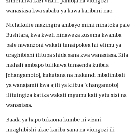
zimefanya kazi vizuri pamoja na viongozi
wanasiasa kwa sababu ya kuwa karibuni nao.
Nichukulie mazingira ambayo mimi ninatoka pale
Bushtara, kwa kweli ninaweza kusema kwamba
pale mwanzoni wakati tunaipokea hii elimu ya
uraghibishi ilitupa shida sana kwa wanasiasa. Kila
mahali ambapo tulikuwa tunaenda kuibua
[changamoto], kukutana na makundi mbalimbali
ya wanajamii kwa ajili ya kiibua [changamoto]
ilituingiza katika wakati mgumu kati yetu sisi na
wanasiasa.
Baada ya hapo tukaona kumbe ni vizuri
mraghibishi akae karibu sana na viongozi ili