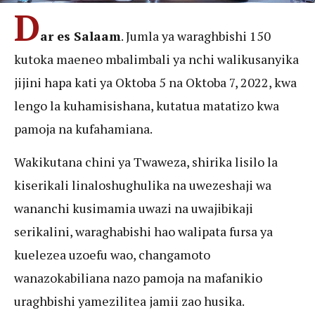
D
ar es Salaam
. Jumla ya waraghbishi 150
kutoka maeneo mbalimbali ya nchi walikusanyika
jijini hapa kati ya Oktoba 5 na Oktoba 7, 2022, kwa
lengo la kuhamisishana, kutatua matatizo kwa
pamoja na kufahamiana.
Wakikutana chini ya Twaweza, shirika lisilo la
kiserikali linaloshughulika na uwezeshaji wa
wananchi kusimamia uwazi na uwajibikaji
serikalini, waraghabishi hao walipata fursa ya
kuelezea uzoefu wao, changamoto
wanazokabiliana nazo pamoja na mafanikio
uraghbishi yamezilitea jamii zao husika.