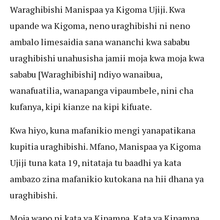
Waraghibishi Manispaa ya Kigoma Ujiji. Kwa
upande wa Kigoma, neno uraghibishi ni neno
ambalo limesaidia sana wananchi kwa sababu
uraghibishi unahusisha jamii moja kwa moja kwa
sababu [Waraghibishi] ndiyo wanaibua,
wanafuatilia, wanapanga vipaumbele, nini cha
kufanya, kipi kianze na kipi kifuate.
Kwa hiyo, kuna mafanikio mengi yanapatikana
kupitia uraghibishi. Mfano, Manispaa ya Kigoma
Ujiji tuna kata 19, nitataja tu baadhi ya kata
ambazo zina mafanikio kutokana na hii dhana ya
uraghibishi.
Moja wapo ni kata ya Kipampa. Kata ya Kipampa