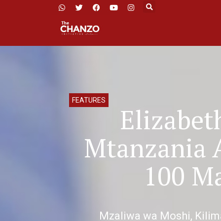
FEATURES
Elizabe
Mtanzania 
100 Ma
Mzaliwa wa Moshi, Kili