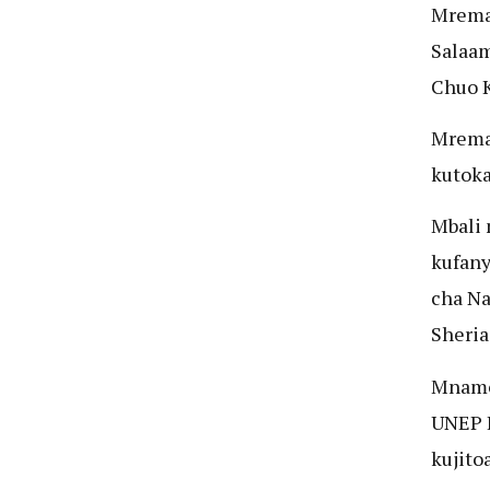
Mrema 
Salaam
Chuo K
Mrema 
kutoka
Mbali 
kufany
cha Na
Sheria 
Mnamo
UNEP B
kujito