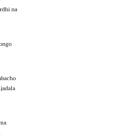
rdhi na
uongo
mbacho
jadala
ama
a