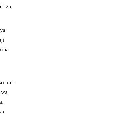
ii za
 ya
ji
amna
anuari
 wa
a,
ya