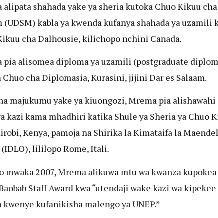
alipata shahada yake ya sheria kutoka Chuo Kikuu cha
 (UDSM) kabla ya kwenda kufanya shahada ya uzamili 
ikuu cha Dalhousie, kilichopo nchini Canada.
pia alisomea diploma ya uzamili (postgraduate diplom
 Chuo cha Diplomasia, Kurasini, jijini Dar es Salaam.
na majukumu yake ya kiuongozi, Mrema pia alishawahi
a kazi kama mhadhiri katika Shule ya Sheria ya Chuo K
irobi, Kenya, pamoja na Shirika la Kimataifa la Maende
(IDLO), lililopo Rome, Itali.
 mwaka 2007, Mrema alikuwa mtu wa kwanza kupokea 
aobab Staff Award kwa “utendaji wake kazi wa kipekee
a kwenye kufanikisha malengo ya UNEP.”