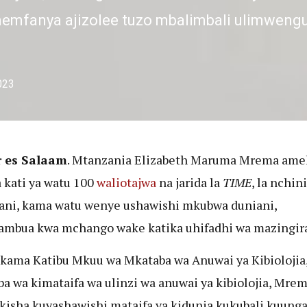
emfanya ajizolee tuzo mbalimbali ulimwengu
2023
r es Salaam
. Mtanzania Elizabeth Maruma Mrema am
kati ya watu 100
waliotajwa
na jarida la
TIME
, la nchini
ni, kama watu wenye ushawishi mkubwa duniani,
ambua kwa mchango wake katika uhifadhi wa mazingira
kama Katibu Mkuu wa Mkataba wa Anuwai ya Kibiolojia
a wa kimataifa wa ulinzi wa anuwai ya kibiolojia, Mre
ikisha kuyashawishi mataifa ya kidunia kukubali kuung