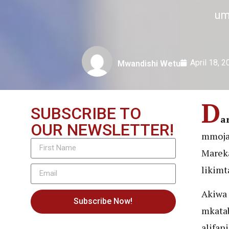
um
April 18, 
Mwandishi Wetu
D
SUBSCRIBE TO
a
OUR NEWSLETTER!
mmoja 
Mareka
likimt
Akiwa 
Subscribe Now!
mkatab
alifan