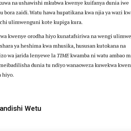
uwa na ushawishi mkubwa kwenye kuifanya dunia iwe
 bora zaidi. Watu hawa hupatikana kwa njia ya wazi kw
hi ulimwenguni kote kupiga kura.
a kwenye orodha hiyo kunatafsiriwa na wengi ulimw
shara ya heshima kwa mhusika, hususan kutokana na
izo wa jarida lenyewe la
TIME
kwamba ni watu ambao m
meibadilisha dunia tu ndiyo wanaoweza kuwekwa kwen
 hiyo.
ndishi Wetu