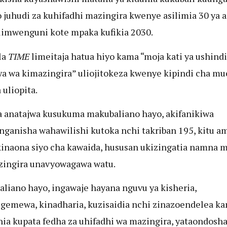
juhudi za kuhifadhi mazingira kwenye asilimia 30 ya a
limwenguni kote mpaka kufikia 2030.
la
TIME
limeitaja hatua hiyo kama “moja kati ya ushindi
 wa kimazingira” uliojitokeza kwenye kipindi cha m
uliopita.
anatajwa kusukuma makubaliano hayo, akifanikiwa
ganisha wahawilishi kutoka nchi takriban 195, kitu a
inaona siyo cha kawaida, hususan ukizingatia namna m
zingira unavyowagawa watu.
liano hayo, ingawaje hayana nguvu ya kisheria,
gemewa, kinadharia, kuzisaidia nchi zinazoendelea k
ia kupata fedha za uhifadhi wa mazingira, yataondosh