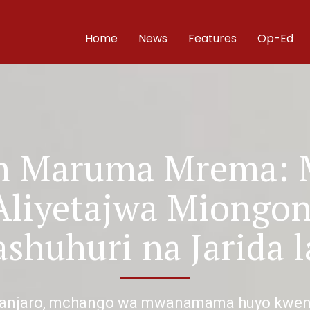
Home
News
Features
Op-Ed
th Maruma Mrema:
Aliyetajwa Miongo
shuhuri na Jarida 
manjaro, mchango wa mwanamama huyo kweny