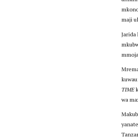
mkono 
maji u
Jarida 
mkubwa
mmoja 
Mrema 
kuwaun
TIME
k
wa ma
Makuba
yanate
Tanzan