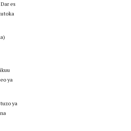
 Dar es
kutoka
a)
ikuu
leo ya
tuzo ya
 na