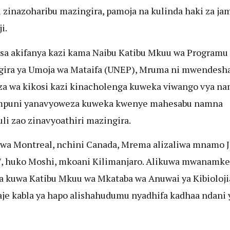
 zinazoharibu mazingira, pamoja na kulinda haki za jam
i.
sa akifanya kazi kama Naibu Katibu Mkuu wa Programu
ira ya Umoja wa Mataifa (UNEP), Mruma ni mwendesha
 wa kikosi kazi kinacholenga kuweka viwango vya n
puni yanavyoweza kuweka kwenye mahesabu namna
li zao zinavyoathiri mazingira.
wa Montreal, nchini Canada, Mrema alizaliwa mnamo J
7, huko Moshi, mkoani Kilimanjaro. Alikuwa mwanamke
 kuwa Katibu Mkuu wa Mkataba wa Anuwai ya Kibioloji
je kabla ya hapo alishahudumu nyadhifa kadhaa ndani 