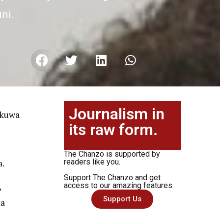
ni.
Journalism in
ekuwa
its raw form.
The Chanzo is supported by
.
readers like you.
Support The Chanzo and get
,
access to our amazing features.
Support Us
ma
a