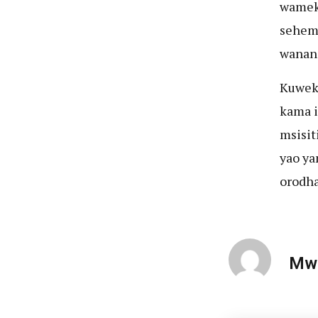
wamek
sehemu
wananc
Kuwekw
kama i
msisit
yao ya
orodha
Mwa