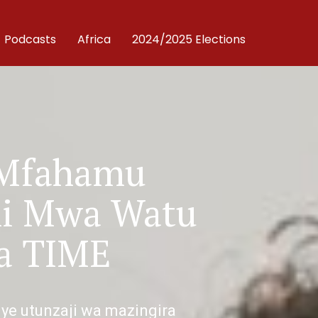
Podcasts
Africa
2024/2025 Elections
 Mfahamu
ni Mwa Watu
la TIME
e utunzaji wa mazingira