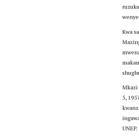
ruzuku
wenyej
Kwa sa
Mazing
mwenza
makam
shughu
Mkazi 
5, 195
kwanza
ingawa
UNEP.