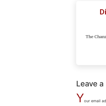
D
The Chanzo
Leave a
Y
our email ad