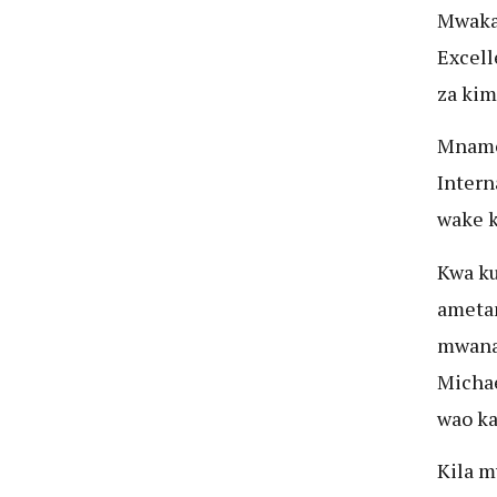
Mwaka 
Excell
za kim
Mnamo 
Intern
wake k
Kwa ku
ameta
mwanam
Michae
wao ka
Kila m