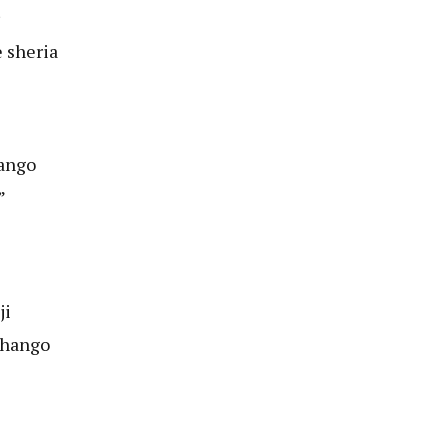
 sheria
hango
”
ji
chango