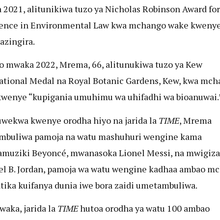
2021, alitunikiwa tuzo ya Nicholas Robinson Award for
ence in Environmental Law kwa mchango wake kwenye
azingira.
mwaka 2022, Mrema, 66, alitunukiwa tuzo ya Kew
ational Medal na Royal Botanic Gardens, Kew, kwa mc
wenye “kupigania umuhimu wa uhifadhi wa bioanuwai.
wekwa kwenye orodha hiyo na jarida la
TIME
, Mrema
mbuliwa pamoja na watu mashuhuri wengine kama
uziki Beyoncé, mwanasoka Lionel Messi, na mwigiza
l B. Jordan, pamoja wa watu wengine kadhaa ambao m
tika kuifanya dunia iwe bora zaidi umetambuliwa.
waka, jarida la
TIME
hutoa orodha ya watu 100 ambao