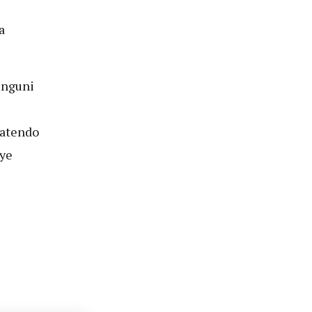
a
enguni
atendo
ye