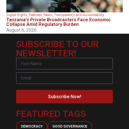
Digital Rights
,
Features
,
News
,
Transparency and Accountability
Tanzania’s Private Broadcasters Face Economic
Collapse Amid Regulatory Burden
August 6, 2026
SUBSCRIBE TO OUR
NEWSLETTER!
Subscribe Now!
FEATURED TAGS
DEMOCRACY
GOOD GOVERNANCE