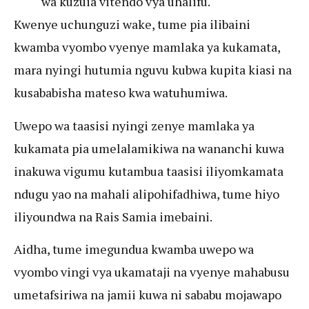
wa kuzuia vitendo vya uhalifu.
Kwenye uchunguzi wake, tume pia ilibaini
kwamba vyombo vyenye mamlaka ya kukamata,
mara nyingi hutumia nguvu kubwa kupita kiasi na
kusababisha mateso kwa watuhumiwa.
Uwepo wa taasisi nyingi zenye mamlaka ya
kukamata pia umelalamikiwa na wananchi kuwa
inakuwa vigumu kutambua taasisi iliyomkamata
ndugu yao na mahali alipohifadhiwa, tume hiyo
iliyoundwa na Rais Samia imebaini.
Aidha, tume imegundua kwamba uwepo wa
vyombo vingi vya ukamataji na vyenye mahabusu
umetafsiriwa na jamii kuwa ni sababu mojawapo