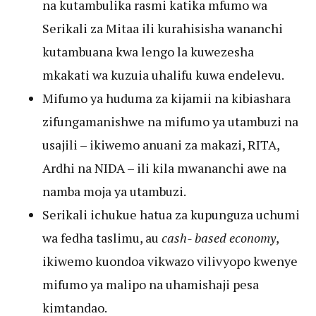
na kutambulika rasmi katika mfumo wa
Serikali za Mitaa ili kurahisisha wananchi
kutambuana kwa lengo la kuwezesha
mkakati wa kuzuia uhalifu kuwa endelevu.
Mifumo ya huduma za kijamii na kibiashara
zifungamanishwe na mifumo ya utambuzi na
usajili – ikiwemo anuani za makazi, RITA,
Ardhi na NIDA – ili kila mwananchi awe na
namba moja ya utambuzi.
Serikali ichukue hatua za kupunguza uchumi
wa fedha taslimu, au
cash- based economy
,
ikiwemo kuondoa vikwazo vilivyopo kwenye
mifumo ya malipo na uhamishaji pesa
kimtandao.