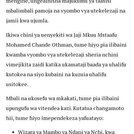
mengine, ungeainisha majukumu ya taasisi
mbalimbali pamoja na vyombo vya utekelezaji na
jamii kwa ujumla.
Ikiwa chini ya uenyekiti wa Jaji Mkuu Mstaafu
Mohamed Chande Othman, tume hiyo pia ilibaini
kwamba vyombo vya utekelezaji sheria nchini
vimejikita zaidi katika ukamataji baada ya uhalifu
kutokea na siyo kubaini na kuzuia uhalifu
usitokee.
Mbali na ukosefu wa mkakati, tume pia ilibaini
upungufu wa vitendea kazi. Kutatua changamoto
hii, tume hiyo imependekeza yafuatayo:
Wizara ya Mambo ya Ndani ya Nchi, kwa