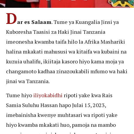
D
ar es Salaam
. Tume ya Kuangalia Jinsi ya
Kuboresha Taasisi za Haki Jinai Tanzania
imeonesha kwamba taifa hilo la Afrika Mashariki
halina mkakati mahususi wa kitaifa wa kubaini na
kuzuia uhalifu, ikiitaja kasoro hiyo kama moja ya
changamoto kadhaa zinazoukabili mfumo wa haki
jinai wa Tanzania.
Tume hiyo
iliyokabidhi
ripoti yake kwa Rais
Samia Suluhu Hassan hapo Julai 15, 2023,
imebainisha kwenye muhtasari wa ripoti yake
hiyo kwamba mkakati huo, pamoja na mambo