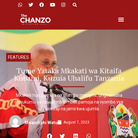
FEATURES
Tume Yataka Mkakati wa Kitaifa
Kubaini, Kuzuia Uhalifu Tanzania
Mkakati huo, pamoja na mambo mengine, ungeainisha
majukumu ya taasisi mbalimbali pamoja na vyombo vya
utekelezaji na jamii kwa ujumla.
August 7, 2023
Mwandishi Wetu