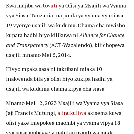
Kwa mujibu wa
tovuti
ya Ofisi ya Msajili wa Vyama
vya Siasa, Tanzania ina jumla ya vyama vya siasa
19 vyenye usajili wa kudumu. Chama cha mwisho
kupata hadhi hiyo kilikuwa ni
Alliance for Change
and Transparency
(ACT-Wazalendo), kilichopewa
usajili mnamo Mei 5, 2014.
Hivyo mpaka sasa ni takribani miaka 10
inakwenda bila ya ofisi hiyo kukipa hadhi ya
usajili wa kudumu chama kipya cha siasa.
Mnamo Mei 12, 2023 Msajili wa Vyama vya Siasa
Jaji Francis Mutungi,
alinukuliwa
akisema kuwa
ofisi yake imepokea maombi ya vyama vipya 18
vya siasa ambavyo vinahitaji usajili wa muda.