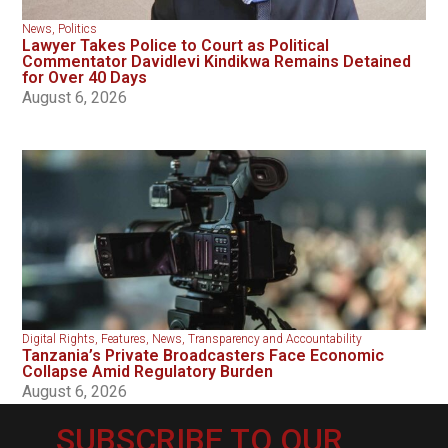
News
,
Politics
Lawyer Takes Police to Court as Political
Commentator Davidlevi Kindikwa Remains Detained
for Over 40 Days
August 6, 2026
Digital Rights
,
Features
,
News
,
Transparency and Accountability
Tanzania’s Private Broadcasters Face Economic
Collapse Amid Regulatory Burden
August 6, 2026
SUBSCRIBE TO OUR