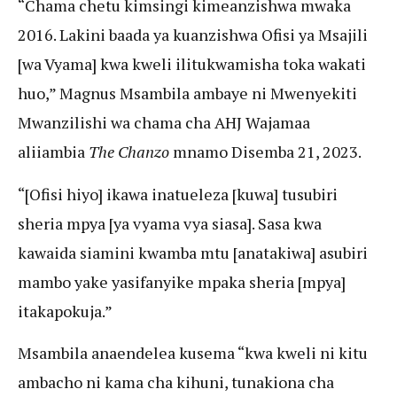
“Chama chetu kimsingi kimeanzishwa mwaka
2016. Lakini baada ya kuanzishwa Ofisi ya Msajili
[wa Vyama] kwa kweli ilitukwamisha toka wakati
huo,” Magnus Msambila ambaye ni Mwenyekiti
Mwanzilishi wa chama cha AHJ Wajamaa
aliiambia
The Chanzo
mnamo Disemba 21, 2023.
“[Ofisi hiyo] ikawa inatueleza [kuwa] tusubiri
sheria mpya [ya vyama vya siasa]. Sasa kwa
kawaida siamini kwamba mtu [anatakiwa] asubiri
mambo yake yasifanyike mpaka sheria [mpya]
itakapokuja.”
Msambila anaendelea kusema “kwa kweli ni kitu
ambacho ni kama cha kihuni, tunakiona cha