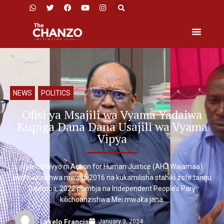
NEWS
,
POLITICS
Ofisi ya Msajili wa Vyama Yadaiwa
Kupiga Dana Dana Usajili wa Vyama
Vipya
Vyama hivyo ni Action for Human Justice (AHJ Wajamaa)
kilichoanzishwa mwaka 2016 na kukamilisha stahiki zote tangu
Disemba, 2022 pamoja na Independent People’s Pary
kilichoanzishwa Mei mwaka jana.
January 3, 2024
Lukelo Francis