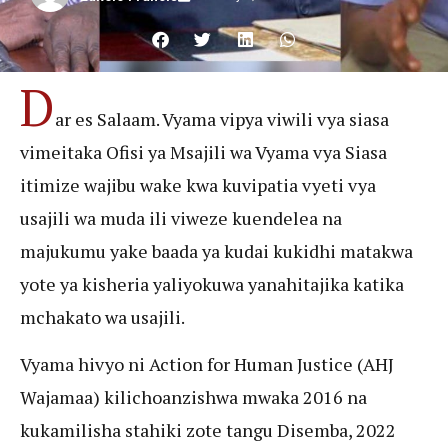
D
ar es Salaam. Vyama vipya viwili vya siasa
vimeitaka Ofisi ya Msajili wa Vyama vya Siasa
itimize wajibu wake kwa kuvipatia vyeti vya
usajili wa muda ili viweze kuendelea na
majukumu yake baada ya kudai kukidhi matakwa
yote ya kisheria yaliyokuwa yanahitajika katika
mchakato wa usajili.
Vyama hivyo ni Action for Human Justice (AHJ
Wajamaa) kilichoanzishwa mwaka 2016 na
kukamilisha stahiki zote tangu Disemba, 2022