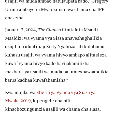
usajili wa muda ambao hatujaupata bado,” Gregory
Urima ambaye ni Mwanzilishi wa chama cha IPP
anasema.
Januari 3, 2024,
The Chanzo
ilimtafuta Msajili
Msaidizi wa Vyama vya Siasa anayeshughulikia
usajili na ufuatiliaji Sisty Nyahoza, ili kufahamu
kuhusu usajili wa vyama hivyo ambapo alitueleza
kuwa “vyama hivyo bado havijakamilisha
masharti ya usajili wa muda na tumeshawaandikia
barua kadhaa kuwafahamisha.”
Kwa mujibu wa
Sheria ya Vyama vya Siasa ya
Mwaka 2019
, kipengele cha pili
kinachozungumzia usajili wa chama cha siasa,