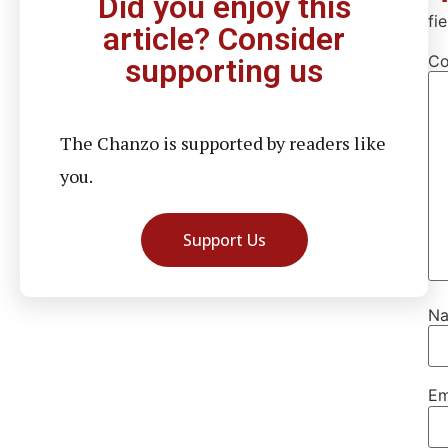
Did you enjoy this
fi
article? Consider
C
supporting us
The Chanzo is supported by readers like
you.
Support Us
N
Em