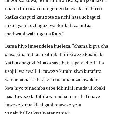
imeeleza kuwa, “Mheshimiwa Rais,tulipoanzisha
chama tulikuwa na tegemeo kubwa la kushiriki
katika chaguzi kuu zote za nchi hasa uchaguzi
mkuu yaani uchaguzi wa Serikali za mitaa,
madiwani wabunge na Rais.”
Barua hiyo imeendelea kueleza, “chama kipya cha
siasa kina hatua mbalimbali ili kiweze kushiriki
katika chaguzi. Mpaka sasa hatujapata cheti cha
usajili wa awali ili tuweze kuruhusiwa kutafuta
wanachama. Uchaguzi ukuu unaanza mwakani
kwa hiyo tunaomba utoe idhini ili muda uliobaki
nasi tuweze kutafuta wanachama na hatimaye
tuweze kujua kiasi gani mawazo yetu
yanakubalika kwa Watanzania.”