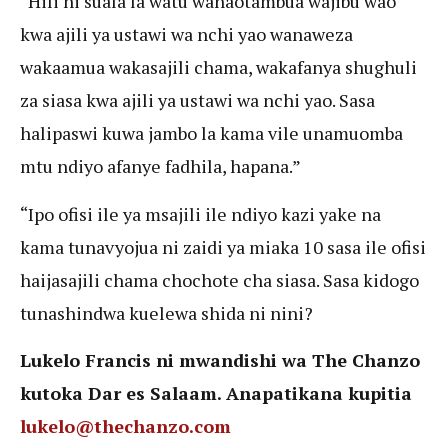
“Hili ni suala la watu wanaotambua wajibu wao
kwa ajili ya ustawi wa nchi yao wanaweza
wakaamua wakasajili chama, wakafanya shughuli
za siasa kwa ajili ya ustawi wa nchi yao. Sasa
halipaswi kuwa jambo la kama vile unamuomba
mtu ndiyo afanye fadhila, hapana.”
“Ipo ofisi ile ya msajili ile ndiyo kazi yake na
kama tunavyojua ni zaidi ya miaka 10 sasa ile ofisi
haijasajili chama chochote cha siasa. Sasa kidogo
tunashindwa kuelewa shida ni nini?
Lukelo Francis ni mwandishi wa The Chanzo
kutoka Dar es Salaam. Anapatikana kupitia
lukelo@thechanzo.com