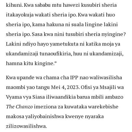
kihuni. Kwa sababu mtu hawezi kusubiri sheria
itakayokuja wakati sheria ipo. Kwa wakati huo
sheria ipo, kama hakuna ni suala lingine lakini
sheria ipo. Sasa kwa nini tusubiri sheria nyingine?
Lakini ndiyo hayo yametukuta ni katika moja ya
ukandamizaji tunaoufikiria, huu ni ukandamizaji,
hamna kitu kingine.”
Kwa upande wa chama cha IPP nao waliwasilisha
maombi yao tangu Mei 4, 2023. Ofisi ya Msajili wa
Vyama vya Siasa iliwaandikia barua mbili ambazo
The Chanzo
imeziona za kuwataka warekebishe
makosa yaliyobainishwa kwenye nyaraka
zilizowasilishwa.