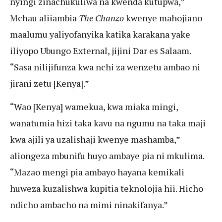
nyingi zinachukuliwa na kwenda kutupwa,”
Mchau aliiambia
The Chanzo
kwenye mahojiano
maalumu yaliyofanyika katika karakana yake
iliyopo Ubungo External, jijini Dar es Salaam.
“Sasa nilijifunza kwa nchi za wenzetu ambao ni
jirani zetu [Kenya].”
“Wao [Kenya] wamekua, kwa miaka mingi,
wanatumia hizi taka kavu na ngumu na taka maji
kwa ajili ya uzalishaji kwenye mashamba,”
aliongeza mbunifu huyo ambaye pia ni mkulima.
“Mazao mengi pia ambayo hayana kemikali
huweza kuzalishwa kupitia teknolojia hii. Hicho
ndicho ambacho na mimi ninakifanya.”