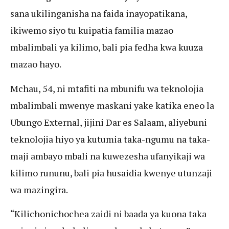
sana ukilinganisha na faida inayopatikana,
ikiwemo siyo tu kuipatia familia mazao
mbalimbali ya kilimo, bali pia fedha kwa kuuza
mazao hayo.
Mchau, 54, ni mtafiti na mbunifu wa teknolojia
mbalimbali mwenye maskani yake katika eneo la
Ubungo External, jijini Dar es Salaam, aliyebuni
teknolojia hiyo ya kutumia taka-ngumu na taka-
maji ambayo mbali na kuwezesha ufanyikaji wa
kilimo rununu, bali pia husaidia kwenye utunzaji
wa mazingira.
“Kilichonichochea zaidi ni baada ya kuona taka