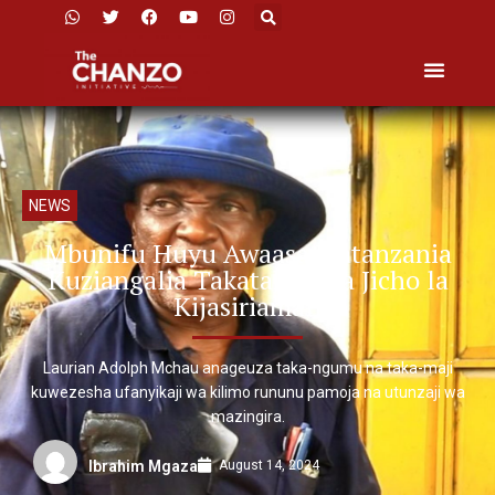
NEWS
Mbunifu Huyu Awaasa Watanzania
Kuziangalia Takataka Kwa Jicho la
Kijasiriamali
Laurian Adolph Mchau anageuza taka-ngumu na taka-maji
kuwezesha ufanyikaji wa kilimo rununu pamoja na utunzaji wa
mazingira.
August 14, 2024
Ibrahim Mgaza