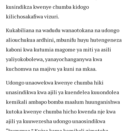
kusindikza kwenye chumba kidogo
kilichosakafiwa vizuri.
Kukabiliana na wadudu wanaotokana na udongo
aliouchukua ardhini, mbunifu huyu hutengeneza
kaboni kwa kutumia magome ya miti ya asili
yaliyokobolewa, yanayochanganywa kwa
kuchomwa na majivu ya kuni na mkaa.
Udongo unaowekwa kwenye chumba hiki
unasindikwa kwa ajili ya kuendelea kuuondolea
kemikali ambapo bomba maalum huunganishwa
kutoka kwenye chumba hicho kwenda nje kwa
ajili ya kuuwezesha udongo unaosindikwa
“kupumua.” Kujua kama kemikali zimetoka,