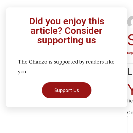
Did you enjoy this
article? Consider
supporting us
Rep
The Chanzo is supported by readers like
L
you.
Support Us
fi
C