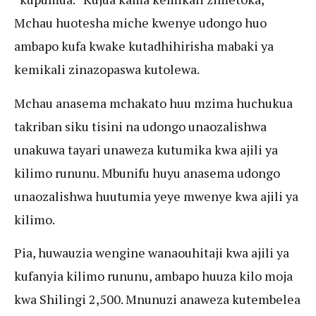
Mchau huotesha miche kwenye udongo huo
ambapo kufa kwake kutadhihirisha mabaki ya
kemikali zinazopaswa kutolewa.
Mchau anasema mchakato huu mzima huchukua
takriban siku tisini na udongo unaozalishwa
unakuwa tayari unaweza kutumika kwa ajili ya
kilimo rununu. Mbunifu huyu anasema udongo
unaozalishwa huutumia yeye mwenye kwa ajili ya
kilimo.
Pia, huwauzia wengine wanaouhitaji kwa ajili ya
kufanyia kilimo rununu, ambapo huuza kilo moja
kwa Shilingi 2,500. Mnunuzi anaweza kutembelea