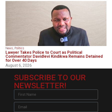
News
,
Politics
Lawyer Takes Police to Court as Political
Commentator Davidlevi Kindikwa Remains Detained
for Over 40 Days
August 6, 2026
SUBSCRIBE TO OUR
NEWSLETTER!