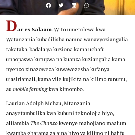
D
ar es Salaam
. Wito umetolewa kwa
Watanzania kubadilisha namna wanavyoziangalia
takataka, badala ya kuziona kama uchafu
unaopaswa kutupwa na kuanza kuziangalia kama
nyenzo zinazoweza kuwawezesha kufanya
ujasiriamali, kama vile kujikita na kilimo rununu,
au
mobile farming
kwa kimombo.
Laurian Adolph Mchau, Mtanzania
anayetambulika kwa kubuni teknolojia hiyo,
aliiambia
The Chanzo
kwenye mahojiano maalum
kwamba gharama za aina hiyo ya kilimo ni hafifu