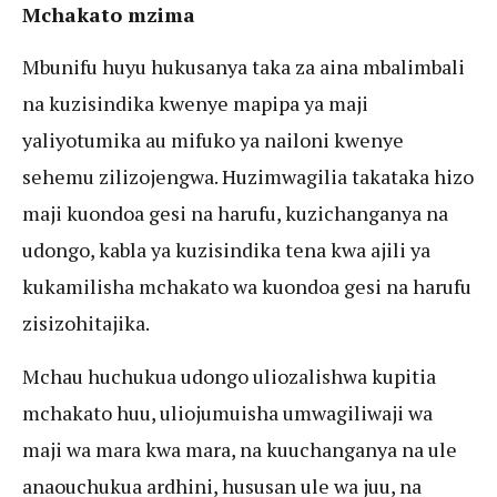
Mchakato mzima
Mbunifu huyu hukusanya taka za aina mbalimbali
na kuzisindika kwenye mapipa ya maji
yaliyotumika au mifuko ya nailoni kwenye
sehemu zilizojengwa. Huzimwagilia takataka hizo
maji kuondoa gesi na harufu, kuzichanganya na
udongo, kabla ya kuzisindika tena kwa ajili ya
kukamilisha mchakato wa kuondoa gesi na harufu
zisizohitajika.
Mchau huchukua udongo uliozalishwa kupitia
mchakato huu, uliojumuisha umwagiliwaji wa
maji wa mara kwa mara, na kuuchanganya na ule
anaouchukua ardhini, hususan ule wa juu, na