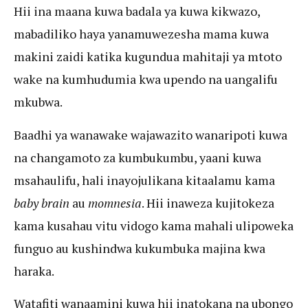
Hii ina maana kuwa badala ya kuwa kikwazo,
mabadiliko haya yanamuwezesha mama kuwa
makini zaidi katika kugundua mahitaji ya mtoto
wake na kumhudumia kwa upendo na uangalifu
mkubwa.
Baadhi ya wanawake wajawazito wanaripoti kuwa
na changamoto za kumbukumbu, yaani kuwa
msahaulifu, hali inayojulikana kitaalamu kama
baby brain
au
momnesia
. Hii inaweza kujitokeza
kama kusahau vitu vidogo kama mahali ulipoweka
funguo au kushindwa kukumbuka majina kwa
haraka.
Watafiti wanaamini kuwa hii inatokana na ubongo