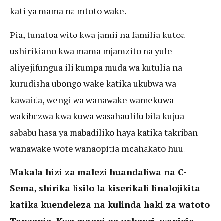
kati ya mama na mtoto wake.
Pia, tunatoa wito kwa jamii na familia kutoa
ushirikiano kwa mama mjamzito na yule
aliyejifungua ili kumpa muda wa kutulia na
kurudisha ubongo wake katika ukubwa wa
kawaida, wengi wa wanawake wamekuwa
wakibezwa kwa kuwa wasahaulifu bila kujua
sababu hasa ya mabadiliko haya katika takriban
wanawake wote wanaopitia mcahakato huu.
Makala hizi za malezi huandaliwa na C-
Sema, shirika lisilo la kiserikali linalojikita
katika kuendeleza na kulinda haki za watoto
Tanzania. Kwa maoni na ushauri, wapigie