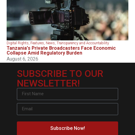
Digital Rights
,
Features
,
News
,
Transparency and Accountability
Tanzania’s Private Broadcasters Face Economic
Collapse Amid Regulatory Burden
August 6, 2026
SUBSCRIBE TO OUR
NEWSLETTER!
Subscribe Now!