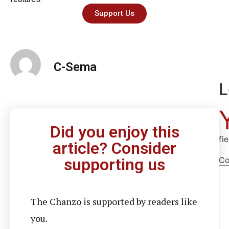
Support Us
C-Sema
L
Did you enjoy this
fi
article? Consider
C
supporting us
The Chanzo is supported by readers like
you.