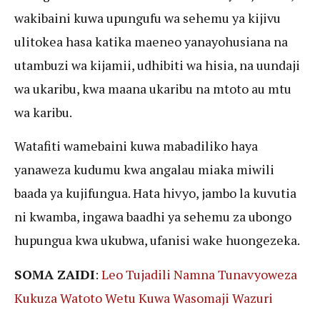
wakibaini kuwa upungufu wa sehemu ya kijivu
ulitokea hasa katika maeneo yanayohusiana na
utambuzi wa kijamii, udhibiti wa hisia, na uundaji
wa ukaribu, kwa maana ukaribu na mtoto au mtu
wa karibu.
Watafiti wamebaini kuwa mabadiliko haya
yanaweza kudumu kwa angalau miaka miwili
baada ya kujifungua. Hata hivyo, jambo la kuvutia
ni kwamba, ingawa baadhi ya sehemu za ubongo
hupungua kwa ukubwa, ufanisi wake huongezeka.
SOMA ZAIDI
:
Leo Tujadili Namna Tunavyoweza
Kukuza Watoto Wetu Kuwa Wasomaji Wazuri