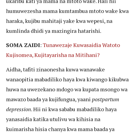
ukaribu kati ya mama na mtoto wake. Hali hii
humuwezesha mama kumtambua mtoto wake kwa
haraka, kujibu mahitaji yake kwa wepesi, na
kumlinda dhidi ya mazingira hatarishi.
SOMA ZAIDI
:
Tunawezaje Kuwasaidia Watoto
Kujisomea, Kujitayarisha na Mitihani?
Aidha, tafiti zinaonesha kuwa wanawake
wanaopitia mabadiliko haya kwa kiwango kikubwa
huwa na uwezekano mdogo wa kupata msongo wa
mawazo baada ya kujifungua, yaani
postpartum
depression
. Hii ni kwa sababu mabadiliko haya
yanasaidia katika utulivu wa kihisia na
kuimarisha hisia chanya kwa mama baada ya