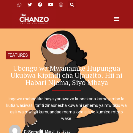
FEATURES
Ubongo wa Mwanamke Hupungua
Ukubwa Kipindi cha Ujauzito. Hii ni
Habari Njema, Siyo Mbaya
Ingawa mabadiliko haya yanaweza kuonekana kama jambo la
kutia wasiwasi, tafiti zinaonesha kuwa ni sehemu ya mwitikio wa
asili wa mwili ili kumuandaa mama kwa ajili ya kumlea mtoto
wake.
March 30, 2025
C-Sema