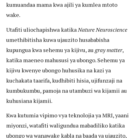
kumuandaa mama kwa ajili ya kumlea mtoto
wake.
Utafiti uliochapishwa katika
Nature Neuroscience
umethibitisha kuwa ujauzito husababisha
kupungua kwa sehemu ya kijivu, au
gray matter
,
katika maeneo mahususi ya ubongo. Sehemu ya
kijivu kwenye ubongo huhusika na kazi ya
kuchakata taarifa, kudhibiti hisia, ujifunzaji na
kumbukumbu, pamoja na utambuzi wa kijamii au
kuhusiana kijamii.
Kwa kutumia vipimo vya teknolojia ya MRI, yaani
miyonzi, watafiti waligundua mabadiliko katika
ubongo wa wanawake kabla na baada ya ujauzito,