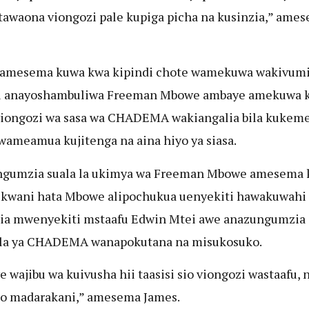
tawaona viongozi pale kupiga picha na kusinzia,” ame
 amesema kuwa kwa kipindi chote wamekuwa wakivumi
i anayoshambuliwa Freeman Mbowe ambaye amekuwa 
iongozi wa sasa wa CHADEMA wakiangalia bila kukeme
wameamua kujitenga na aina hiyo ya siasa.
ngumzia suala la ukimya wa Freeman Mbowe amesema 
 kwani hata Mbowe alipochukua uenyekiti hawakuwahi
ia mwenyekiti mstaafu Edwin Mtei awe anazungumzia
la ya CHADEMA wanapokutana na misukosuko.
 wajibu wa kuivusha hii taasisi sio viongozi wastaafu, 
o madarakani,” amesema James.