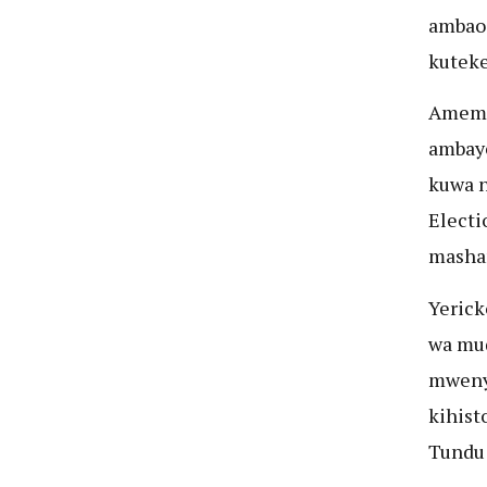
ambao 
kuteke
Amemt
ambaye
kuwa n
Electi
masham
Yerick
wa mud
mweny
kihist
Tundu 