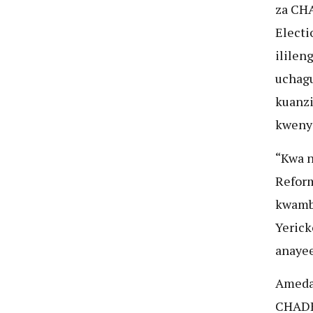
za CH
Elect
ililen
uchagu
kuanzi
kweny
“Kwa n
Reform
kwamb
Yerick
anaye
Amedai
CHADE