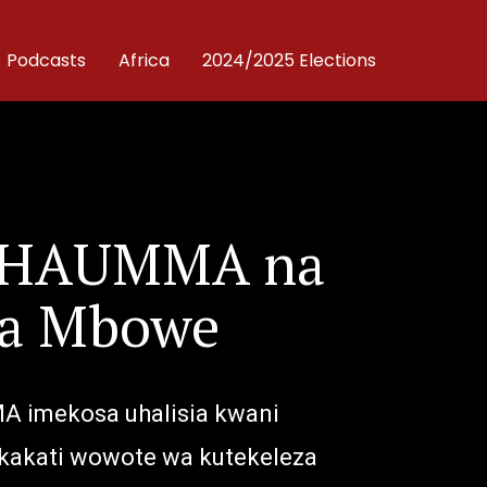
Podcasts
Africa
2024/2025 Elections
 CHAUMMA na
 ya Mbowe
A imekosa uhalisia kwani
mkakati wowote wa kutekeleza