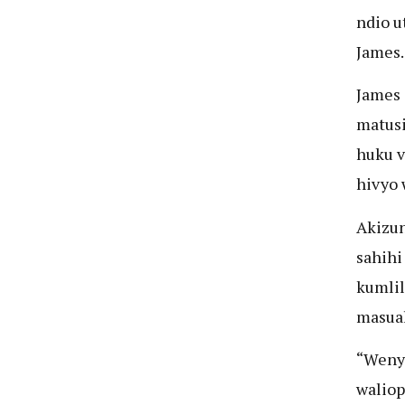
ndio u
James.
James
matus
huku v
hivyo 
Akizu
sahihi
kumlil
masua
“Wenye
waliop