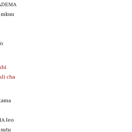
HADEMA
i mkuu
fo
shi
uli cha
 kama
MA leo
isutu