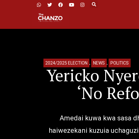
2024/2025 ELECTION
,
NEWS
,
POLITICS
Yericko Ny
‘No Refo
Amedai kuwa kwa sasa dh
haiwezekani kuzuia uchaguzi