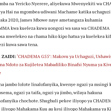
mba na Yericko Nyerere, aliyekuwa Mwenyekiti wa C
 ya Hai na mgombea udiwani Machame katika uchaguz
aka 2020, James Mbowe naye ametangaza kuhamia
MA kwa kueleza kuwa uongozi wa sasa wa CHADEMA
a mwelekeo na chama hiko kipo hatua ya kuelekea ki
zi kuwa sawa tena.
ZAIDI:
‘CHADEMA G55’: Makovu ya Uchaguzi, Ushawi
 na Ndoto za Kujiletea Mabadiliko Binafsi Nyuma ya Kiv
e
a jambo lolote linalofanyika, kwenye ngazi ya msingi
osema, ngazi ya taifa, ngazi ya jimbo, wilaya hakuna
ofanyika chochote. Shughuli pekee iliyopo ya CHADE
i iliyopo Mahakama Kuu au kesi iliyopo Mahakama ya K