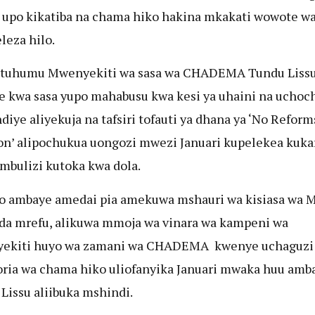
upo kikatiba na chama hiko hakina mkakati wowote w
leza hilo.
uhumu Mwenyekiti wa sasa wa CHADEMA Tundu Liss
 kwa sasa yupo mahabusu kwa kesi ya uhaini na uchoc
diye aliyekuja na tafsiri tofauti ya dhana ya ‘No Reform
on’ alipochukua uongozi mwezi Januari kupelekea kuka
bulizi kutoka kwa dola.
o ambaye amedai pia amekuwa mshauri wa kisiasa wa 
a mrefu, alikuwa mmoja wa vinara wa kampeni wa
ekiti huyo wa zamani wa CHADEMA kwenye uchaguzi
oria wa chama hiko uliofanyika Januari mwaka huu amb
Lissu aliibuka mshindi.