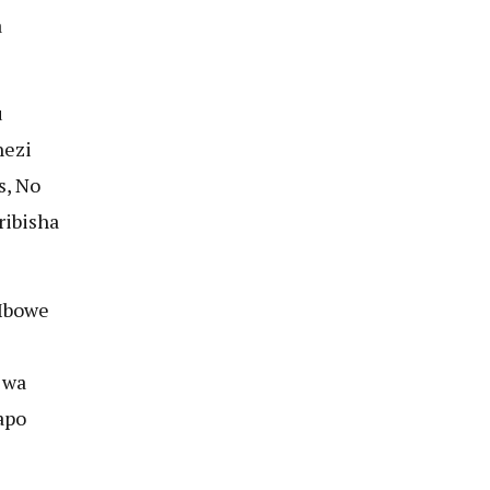
a
u
hezi
s, No
ribisha
Mbowe
 wa
apo