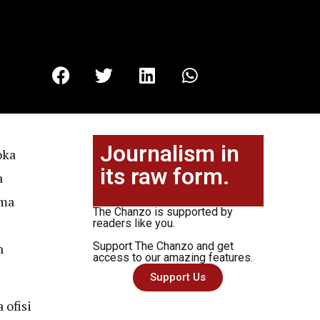
Journalism in
oka
its raw form.
a
ma
The Chanzo is supported by
readers like you.
Support The Chanzo and get
n
access to our amazing features.
Support Us
 ofisi