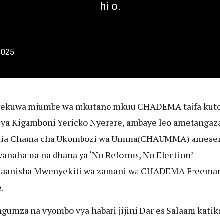
hilo.
2025
yekuwa mjumbe wa mkutano mkuu CHADEMA taifa kut
 ya Kigamboni Yericko Nyerere, ambaye leo ametangaz
ia Chama cha Ukombozi wa Umma(CHAUMMA) amese
anahama na dhana ya ‘No Reforms, No Election’
maanisha Mwenyekiti wa zamani wa CHADEMA Freema
.
gumza na vyombo vya habari jijini Dar es Salaam katika