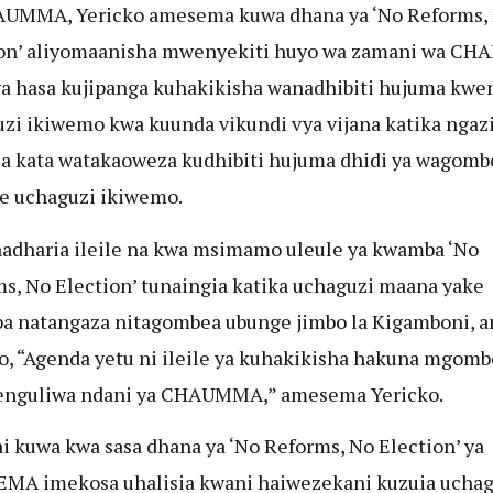
AUMMA, Yericko amesema kuwa dhana ya ‘No Reforms,
ion’ aliyomaanisha mwenyekiti huyo wa zamani wa C
ga hasa kujipanga kuhakikisha wanadhibiti hujuma kwe
zi ikiwemo kwa kuunda vikundi vya vijana katika ngazi
a kata watakaoweza kudhibiti hujuma dhidi ya wagomb
e uchaguzi ikiwemo.
adharia ileile na kwa msimamo uleule ya kwamba ‘No
s, No Election’ tunaingia katika uchaguzi maana yake
a natangaza nitagombea ubunge jimbo la Kigamboni, 
o, “Agenda yetu ni ileile ya kuhakikisha hakuna mgomb
enguliwa ndani ya CHAUMMA,” amesema Yericko.
 kuwa kwa sasa dhana ya ‘No Reforms, No Election’ ya
MA imekosa uhalisia kwani haiwezekani kuzuia uchag