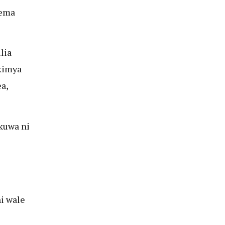
sema
lia
kimya
a,
kuwa ni
ni wale