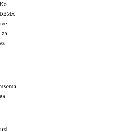
 No
HADEMA
nye
 za
ea
amsema
ea
uzi