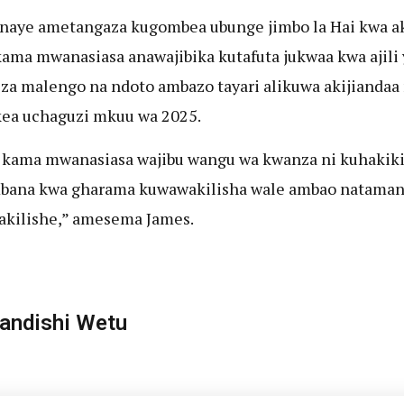
naye ametangaza kugombea ubunge jimbo la Hai kwa a
ama mwanasiasa anawajibika kutafuta jukwaa kwa ajili 
za malengo na ndoto ambazo tayari alikuwa akijiandaa
ea uchaguzi mkuu wa 2025.
kama mwanasiasa wajibu wangu wa kwanza ni kuhakik
bana kwa gharama kuwawakilisha wale ambao nataman
kilishe,” amesema James.
ndishi Wetu