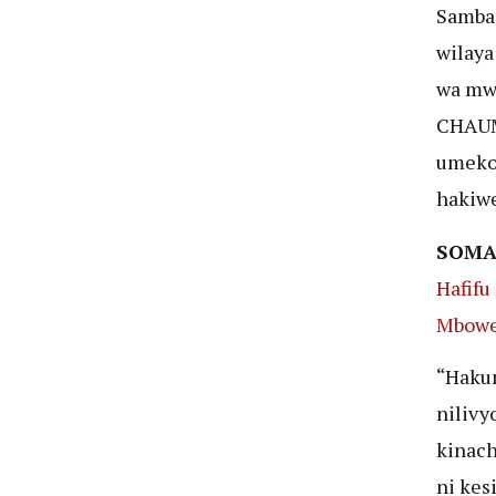
Samba
wilaya
wa mw
CHAUM
umekos
hakiwe
SOMA 
Hafifu
Mbow
“Hakun
nilivy
kinach
ni kes