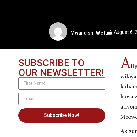
August 6, 
Mwandishi Wetu
A
SUBSCRIBE TO
li
OUR NEWSLETTER!
wilaya
kuham
kuwa w
aliyo
Subscribe Now!
Mbowe
Akizun