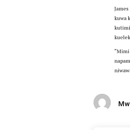
James 
kuwa k
kutimi
kuelek
“Mimi 
napam
niwawa
Mwa