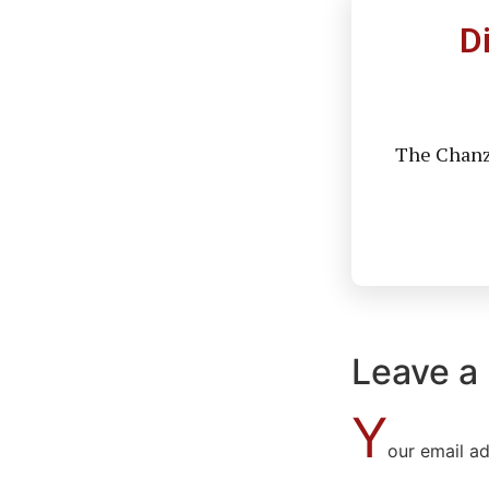
D
The Chanzo
Leave a
Y
our email ad