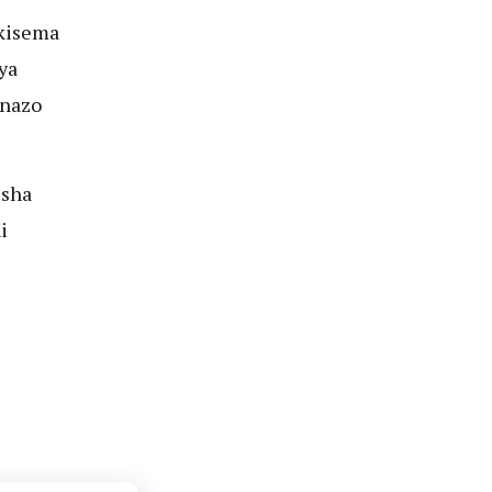
kisema
ya
 nazo
isha
i