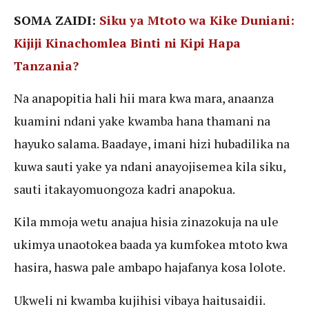
SOMA ZAIDI:
Siku ya Mtoto wa Kike Duniani:
Kijiji Kinachomlea Binti ni Kipi Hapa
Tanzania?
Na anapopitia hali hii mara kwa mara, anaanza
kuamini ndani yake kwamba hana thamani na
hayuko salama. Baadaye, imani hizi hubadilika na
kuwa sauti yake ya ndani anayojisemea kila siku,
sauti itakayomuongoza kadri anapokua.
Kila mmoja wetu anajua hisia zinazokuja na ule
ukimya unaotokea baada ya kumfokea mtoto kwa
hasira, haswa pale ambapo hajafanya kosa lolote.
Ukweli ni kwamba kujihisi vibaya haitusaidii.