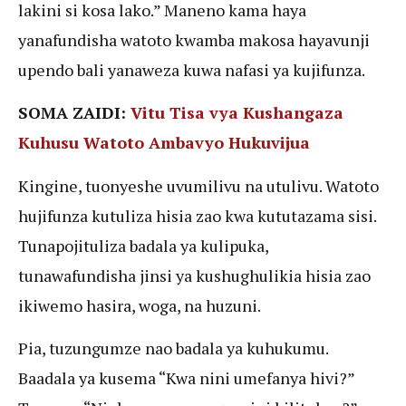
lakini si kosa lako.” Maneno kama haya
yanafundisha watoto kwamba makosa hayavunji
upendo bali yanaweza kuwa nafasi ya kujifunza.
SOMA ZAIDI:
Vitu Tisa vya Kushangaza
Kuhusu Watoto Ambavyo Hukuvijua
Kingine, tuonyeshe uvumilivu na utulivu. Watoto
hujifunza kutuliza hisia zao kwa kututazama sisi.
Tunapojituliza badala ya kulipuka,
tunawafundisha jinsi ya kushughulikia hisia zao
ikiwemo hasira, woga, na huzuni.
Pia, tuzungumze nao badala ya kuhukumu.
Baadala ya kusema “Kwa nini umefanya hivi?”