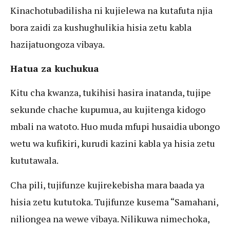
Kinachotubadilisha ni kujielewa na kutafuta njia
bora zaidi za kushughulikia hisia zetu kabla
hazijatuongoza vibaya.
Hatua za kuchukua
Kitu cha kwanza, tukihisi hasira inatanda, tujipe
sekunde chache kupumua, au kujitenga kidogo
mbali na watoto. Huo muda mfupi husaidia ubongo
wetu wa kufikiri, kurudi kazini kabla ya hisia zetu
kututawala.
Cha pili, tujifunze kujirekebisha mara baada ya
hisia zetu kututoka. Tujifunze kusema “Samahani,
niliongea na wewe vibaya. Nilikuwa nimechoka,