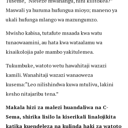
Tuseme, “Nieleze mwanangu, nini kilitokea?”
Maswali ya huruma hufungua mioyo; maneno ya
ukali hufunga mlango wa mazungumzo.
Mwisho kabisa, tutafute msaada kwa watu
tunaowaamini, au hata kwa wataalamu wa
kisaikolojia pale mambo yakitulemea.
Tukumbuke, watoto wetu hawahitaji wazazi
kamili. Wanahitaji wazazi wanaoweza
kusema:“Leo nilishindwa kuwa mtulivu, lakini
kesho nitajaribu tena.”
Makala hizi za malezi huandaliwa na C-
Sema, shirika lisilo la kiserikali linalojikita
katika kuendeleza na kulinda haki za watoto