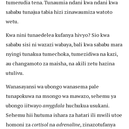
tumerudia tena. Tunaumia ndani kwa ndani kwa
sababu tunajua tabia hizi zinawaumiza watoto
wetu.
Kwa nini tunaedelea kufanya hivyo? Sio kwa
sababu sisi ni wazazi wabaya, bali kwa sababu mara
nyingi tunakua tumechoka, tumezidiwa na kazi,
au changamoto za maisha, na akili zetu hazina
utulivu.
Wanasayansi wa ubongo wanasema pale
tunapokuwa na msongo wa mawazo, sehemu ya
ubongo iitwayo
amygdala
huchukua usukani.
Sehemu hii hutuma ishara za hatari ili mwili utoe
homoni za
cortisol
na
adrenaline
, zinazotufanya