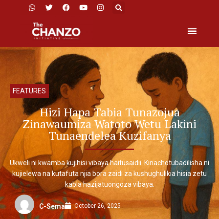
FEATURES
Hizi Hapa Tabia Tunazojua
Zinawaumiza Watoto Wetu Lakini
Tunaendelea Kuzifanya
Ukweli ni kwamba kujihisi vibaya haitusaidii. Kinachotubadilisha ni
kujielewa na kutafuta njia bora zaidi za kushughulikia hisia zetu
kabla hazijatuongoza vibaya.
October 26, 2025
C-Sema