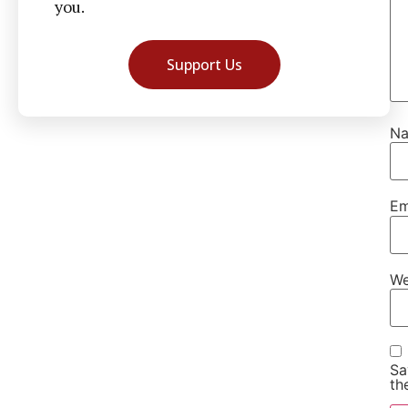
you.
Support Us
N
Em
We
Sa
th