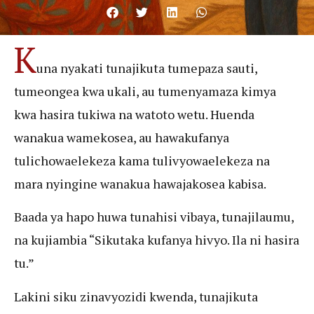
K
una nyakati tunajikuta tumepaza sauti,
tumeongea kwa ukali, au tumenyamaza kimya
kwa hasira tukiwa na watoto wetu. Huenda
wanakua wamekosea, au hawakufanya
tulichowaelekeza kama tulivyowaelekeza na
mara nyingine wanakua hawajakosea kabisa.
Baada ya hapo huwa tunahisi vibaya, tunajilaumu,
na kujiambia “Sikutaka kufanya hivyo. Ila ni hasira
tu.”
Lakini siku zinavyozidi kwenda, tunajikuta