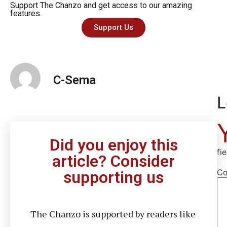
Support The Chanzo and get access to our amazing
features.
Support Us
C-Sema
L
Did you enjoy this
fi
article? Consider
C
supporting us
The Chanzo is supported by readers like