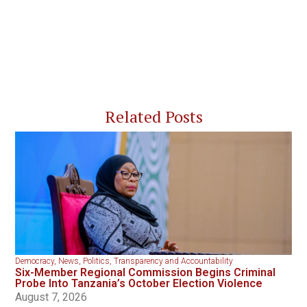
Related Posts
Democracy
,
News
,
Politics
,
Transparency and Accountability
Six-Member Regional Commission Begins Criminal
Probe Into Tanzania’s October Election Violence
August 7, 2026