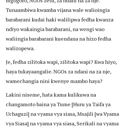
mgogoro, NGOs zetu, za ndani na za nje.
Tunaambiwa kwamba vijana wale walioingia
barabarani kudai haki walilipwa fedha kwanza
ndiyo wakaingia barabarani, na wengi wao
waliingia barabarani kuendana na hizo fedha
walizopewa.
Je, fedha zilitoka wapi, zilitoka wapi? Kwa hiyo,
haya tukayaangalie. NGOs za ndani na za nje,
wamechangia nini kwenye mambo haya?
Lakini niseme, hata kama kulikuwa na
changamoto baina ya Tume [Huru ya Taifa ya
Uchaguzi] na vyama vya siasa, Msajili [wa Vyama
vya Siasa] na vyama vya siasa, Serikali na vyama