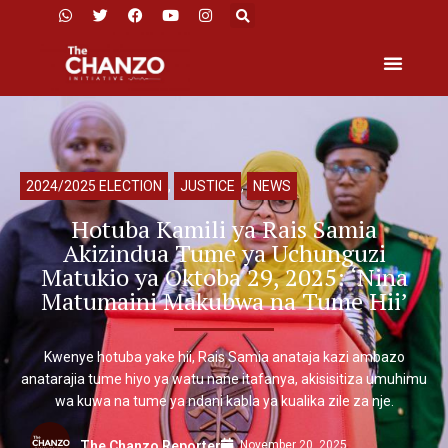
2024/2025 ELECTION
,
JUSTICE
,
NEWS
Hotuba Kamili ya Rais Samia
Akizindua Tume ya Uchunguzi
Matukio ya Oktoba 29, 2025: ‘Nina
Matumaini Makubwa na Tume Hii’
Kwenye hotuba yake hii, Rais Samia anataja kazi ambazo
anatarajia tume hiyo ya watu nane itafanya, akisisitiza umuhimu
wa kuwa na tume ya ndani kabla ya kualika zile za nje.
November 20, 2025
The Chanzo Reporter