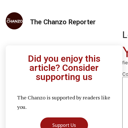
The Chanzo Reporter
L
Did you enjoy this
fi
article? Consider
C
supporting us
The Chanzo is supported by readers like
you.
Support Us