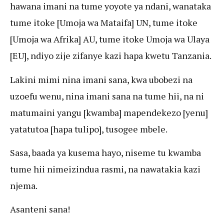
hawana imani na tume yoyote ya ndani, wanataka
tume itoke [Umoja wa Mataifa] UN, tume itoke
[Umoja wa Afrika] AU, tume itoke Umoja wa Ulaya
[EU], ndiyo zije zifanye kazi hapa kwetu Tanzania.
Lakini mimi nina imani sana, kwa ubobezi na
uzoefu wenu, nina imani sana na tume hii, na ni
matumaini yangu [kwamba] mapendekezo [yenu]
yatatutoa [hapa tulipo], tusogee mbele.
Sasa, baada ya kusema hayo, niseme tu kwamba
tume hii nimeizindua rasmi, na nawatakia kazi
njema.
Asanteni sana!