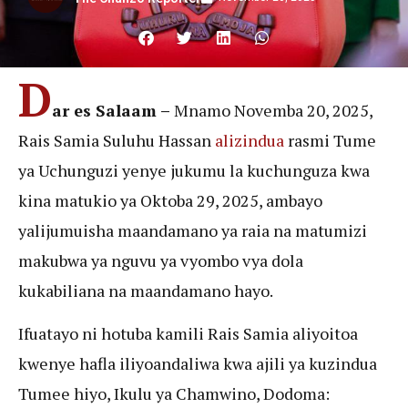
D
ar es Salaam –
Mnamo Novemba 20, 2025,
Rais Samia Suluhu Hassan
alizindua
rasmi Tume
ya Uchunguzi yenye jukumu la kuchunguza kwa
kina matukio ya Oktoba 29, 2025, ambayo
yalijumuisha maandamano ya raia na matumizi
makubwa ya nguvu ya vyombo vya dola
kukabiliana na maandamano hayo.
Ifuatayo ni hotuba kamili Rais Samia aliyoitoa
kwenye hafla iliyoandaliwa kwa ajili ya kuzindua
Tumee hiyo, Ikulu ya Chamwino, Dodoma: