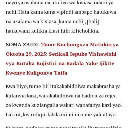
nayo ya usalama na utulivu wa kisiasa ndani ya
nchi. Hata kama kuna vipindi ambapo hatukuwa
na usalama wa kisiasa [kama nchi], [hali]
haikuwahi kufikia kiasi hiki kilichofikia.
SOMA ZAIDI:
Tume Kuchunguza Matukio ya
Oktoba 29, 2025: Serikali Iepuke Vishawishi
vya Kutaka Kujistiri na Badala Yake Ijikite
Kwenye Kuliponya Taifa
Kwa hiyo, tume hii itakakabidhiwa makabrasha ya
kufanyia kazi, watakabidhiwa na hadidu za rejea
za kwenda kuziangalia wakati wanafanya kazi yao.
Lakini, kwa ufupi, labda mimi niseme yafuatayo.
Kwanza, nadhani tume tunaitarajia ikatuangalizie