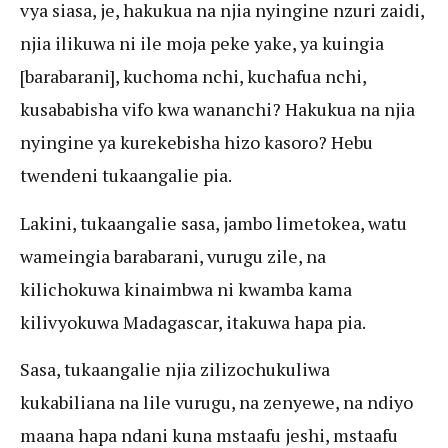
vya siasa, je, hakukua na njia nyingine nzuri zaidi,
njia ilikuwa ni ile moja peke yake, ya kuingia
[barabarani], kuchoma nchi, kuchafua nchi,
kusababisha vifo kwa wananchi? Hakukua na njia
nyingine ya kurekebisha hizo kasoro? Hebu
twendeni tukaangalie pia.
Lakini, tukaangalie sasa, jambo limetokea, watu
wameingia barabarani, vurugu zile, na
kilichokuwa kinaimbwa ni kwamba kama
kilivyokuwa Madagascar, itakuwa hapa pia.
Sasa, tukaangalie njia zilizochukuliwa
kukabiliana na lile vurugu, na zenyewe, na ndiyo
maana hapa ndani kuna mstaafu jeshi, mstaafu