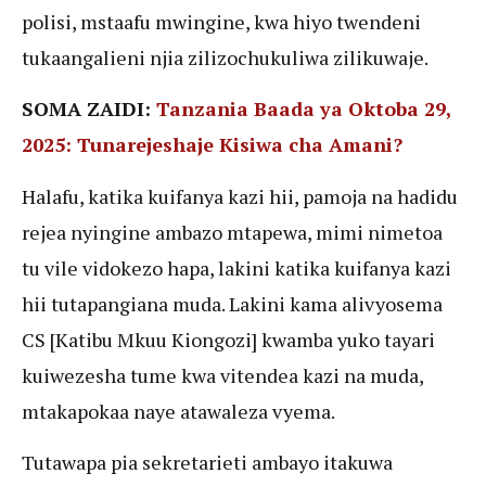
polisi, mstaafu mwingine, kwa hiyo twendeni
tukaangalieni njia zilizochukuliwa zilikuwaje.
SOMA ZAIDI:
Tanzania Baada ya Oktoba 29,
2025: Tunarejeshaje Kisiwa cha Amani?
Halafu, katika kuifanya kazi hii, pamoja na hadidu
rejea nyingine ambazo mtapewa, mimi nimetoa
tu vile vidokezo hapa, lakini katika kuifanya kazi
hii tutapangiana muda. Lakini kama alivyosema
CS [Katibu Mkuu Kiongozi] kwamba yuko tayari
kuiwezesha tume kwa vitendea kazi na muda,
mtakapokaa naye atawaleza vyema.
Tutawapa pia sekretarieti ambayo itakuwa