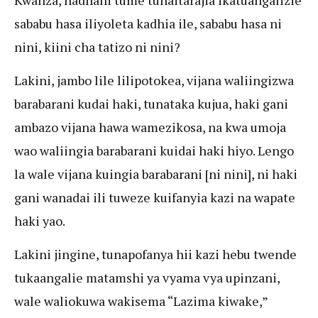
sababu hasa iliyoleta kadhia ile, sababu hasa ni
nini, kiini cha tatizo ni nini?
Lakini, jambo lile lilipotokea, vijana waliingizwa
barabarani kudai haki, tunataka kujua, haki gani
ambazo vijana hawa wamezikosa, na kwa umoja
wao waliingia barabarani kuidai haki hiyo. Lengo
la wale vijana kuingia barabarani [ni nini], ni haki
gani wanadai ili tuweze kuifanyia kazi na wapate
haki yao.
Lakini jingine, tunapofanya hii kazi hebu twende
tukaangalie matamshi ya vyama vya upinzani,
wale waliokuwa wakisema “Lazima kiwake,”