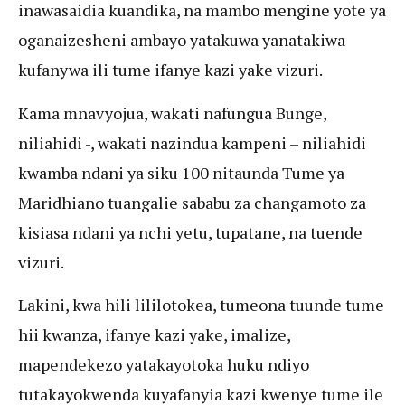
inawasaidia kuandika, na mambo mengine yote ya
oganaizesheni ambayo yatakuwa yanatakiwa
kufanywa ili tume ifanye kazi yake vizuri.
Kama mnavyojua, wakati nafungua Bunge,
niliahidi -, wakati nazindua kampeni – niliahidi
kwamba ndani ya siku 100 nitaunda Tume ya
Maridhiano tuangalie sababu za changamoto za
kisiasa ndani ya nchi yetu, tupatane, na tuende
vizuri.
Lakini, kwa hili lililotokea, tumeona tuunde tume
hii kwanza, ifanye kazi yake, imalize,
mapendekezo yatakayotoka huku ndiyo
tutakayokwenda kuyafanyia kazi kwenye tume ile