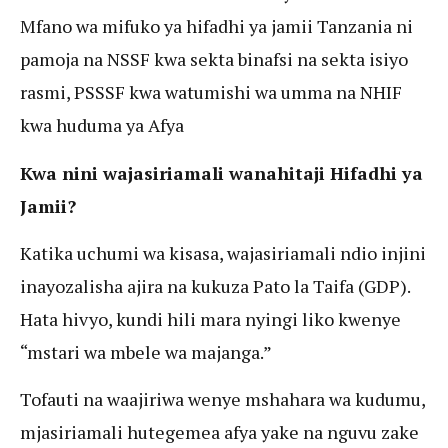
Mfano wa mifuko ya hifadhi ya jamii Tanzania ni
pamoja na NSSF kwa sekta binafsi na sekta isiyo
rasmi, PSSSF kwa watumishi wa umma na NHIF
kwa huduma ya Afya
Kwa nini wajasiriamali wanahitaji Hifadhi ya
Jamii?
Katika uchumi wa kisasa, wajasiriamali ndio injini
inayozalisha ajira na kukuza Pato la Taifa (GDP).
Hata hivyo, kundi hili mara nyingi liko kwenye
“mstari wa mbele wa majanga.”
Tofauti na waajiriwa wenye mshahara wa kudumu,
mjasiriamali hutegemea afya yake na nguvu zake