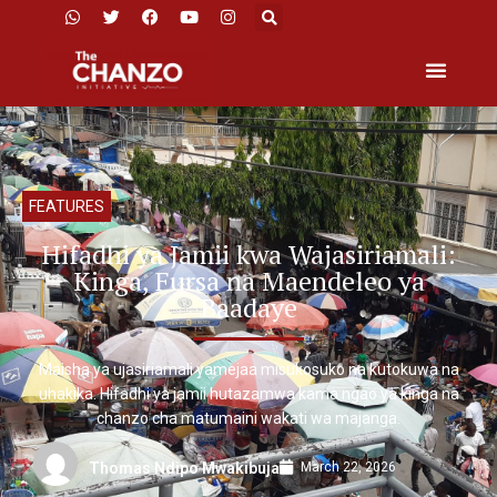
FEATURES
Hifadhi ya Jamii kwa Wajasiriamali:
Kinga, Fursa na Maendeleo ya
Baadaye
Maisha ya ujasiriamali yamejaa misukosuko na kutokuwa na
uhakika. Hifadhi ya jamii hutazamwa kama ngao ya kinga na
chanzo cha matumaini wakati wa majanga.
March 22, 2026
Thomas Ndipo Mwakibuja