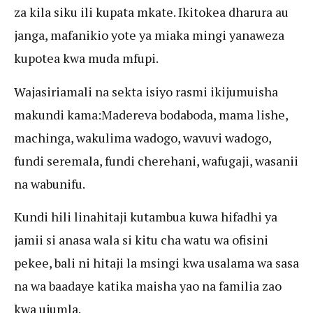
za kila siku ili kupata mkate. Ikitokea dharura au
janga, mafanikio yote ya miaka mingi yanaweza
kupotea kwa muda mfupi.
Wajasiriamali na sekta isiyo rasmi ikijumuisha
makundi kama:Madereva bodaboda, mama lishe,
machinga, wakulima wadogo, wavuvi wadogo,
fundi seremala, fundi cherehani, wafugaji, wasanii
na wabunifu.
Kundi hili linahitaji kutambua kuwa hifadhi ya
jamii si anasa wala si kitu cha watu wa ofisini
pekee, bali ni hitaji la msingi kwa usalama wa sasa
na wa baadaye katika maisha yao na familia zao
kwa ujumla.