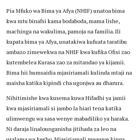
Pia Mfuko wa Bima ya Afya (NHIF) unatoa bima
kwa mtu binafsi kama bodaboda, mama lishe,
machinga na wakulima, pamoja na familia. Ili
kupata bima ya Afya, unatakiwa kufuata taratibu
ambazo zimewekwa na NHIF kwa kufika Ofisi zao
kutembelea Kurasa zao za mitandao ya kijamii.
Bima hii humsaidia mjasiriamali kulinda mtaji na
maisha katika kipindi cha ugonjwa au dharura.
Nihitimishe kwa kusema kuwa Hifadhi ya jamii
kwa mjasiriamali si jambo la hiari tena katika
ulimwengu wa sasa wenye mabadiliko ya haraka.
Ni daraja linalounganisha jitihada za leo na
usalama wa kesho. Mjasiriamali mwenye kinga