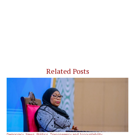
Related Posts
Democracy
,
News
,
Politics
,
Transparency and Accountability