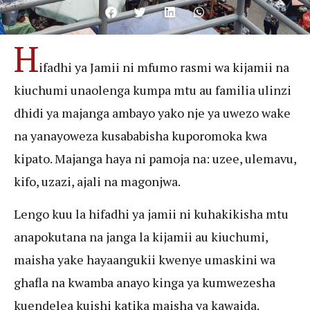
H
ifadhi ya Jamii ni mfumo rasmi wa kijamii na
kiuchumi unaolenga kumpa mtu au familia ulinzi
dhidi ya majanga ambayo yako nje ya uwezo wake
na yanayoweza kusababisha kuporomoka kwa
kipato. Majanga haya ni pamoja na: uzee, ulemavu,
kifo, uzazi, ajali na magonjwa.
Lengo kuu la hifadhi ya jamii ni kuhakikisha mtu
anapokutana na janga la kijamii au kiuchumi,
maisha yake hayaangukii kwenye umaskini wa
ghafla na kwamba anayo kinga ya kumwezesha
kuendelea kuishi katika maisha ya kawaida.