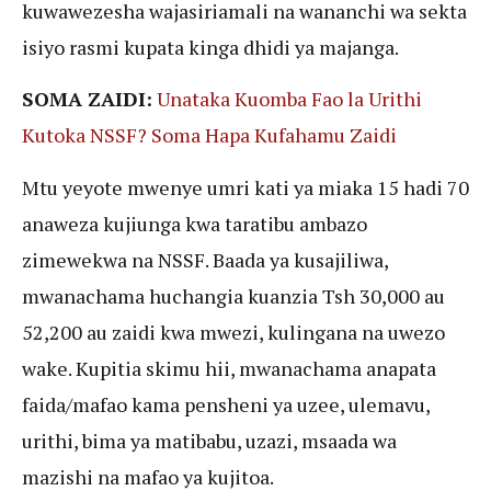
kuwawezesha wajasiriamali na wananchi wa sekta
isiyo rasmi kupata kinga dhidi ya majanga.
SOMA ZAIDI:
Unataka Kuomba Fao la Urithi
Kutoka NSSF? Soma Hapa Kufahamu Zaidi
Mtu yeyote mwenye umri kati ya miaka 15 hadi 70
anaweza kujiunga kwa taratibu ambazo
zimewekwa na NSSF. Baada ya kusajiliwa,
mwanachama huchangia kuanzia Tsh 30,000 au
52,200 au zaidi kwa mwezi, kulingana na uwezo
wake. Kupitia skimu hii, mwanachama anapata
faida/mafao kama pensheni ya uzee, ulemavu,
urithi, bima ya matibabu, uzazi, msaada wa
mazishi na mafao ya kujitoa.