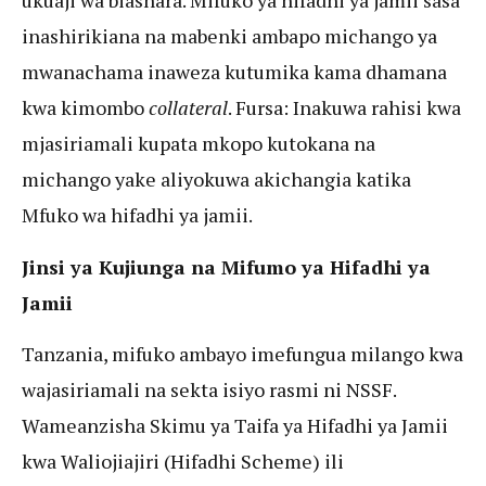
ukuaji wa biashara. Mifuko ya hifadhi ya jamii sasa
inashirikiana na mabenki ambapo michango ya
mwanachama inaweza kutumika kama dhamana
kwa kimombo
collateral
. Fursa: Inakuwa rahisi kwa
mjasiriamali kupata mkopo kutokana na
michango yake aliyokuwa akichangia katika
Mfuko wa hifadhi ya jamii.
Jinsi ya Kujiunga na Mifumo ya Hifadhi ya
Jamii
Tanzania, mifuko ambayo imefungua milango kwa
wajasiriamali na sekta isiyo rasmi ni NSSF.
Wameanzisha Skimu ya Taifa ya Hifadhi ya Jamii
kwa Waliojiajiri (Hifadhi Scheme) ili