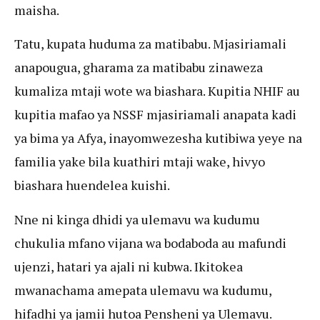
maisha.
Tatu, kupata huduma za matibabu. Mjasiriamali
anapougua, gharama za matibabu zinaweza
kumaliza mtaji wote wa biashara. Kupitia NHIF au
kupitia mafao ya NSSF mjasiriamali anapata kadi
ya bima ya Afya, inayomwezesha kutibiwa yeye na
familia yake bila kuathiri mtaji wake, hivyo
biashara huendelea kuishi.
Nne ni kinga dhidi ya ulemavu wa kudumu
chukulia mfano vijana wa bodaboda au mafundi
ujenzi, hatari ya ajali ni kubwa. Ikitokea
mwanachama amepata ulemavu wa kudumu,
hifadhi ya jamii hutoa Pensheni ya Ulemavu.