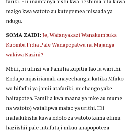
fariki. Hii inamfanya aishi kwa heshima bila kuwa
mzigo kwa watoto au kutegemea misaada ya
ndugu.
SOMA ZAIDI:
Je, Wafanyakazi Wanakumbuka
Kuomba Fidia Pale Wanapopatwa na Majanga
wakiwa Kazini?
Mbili, ni ulinzi wa Familia kupitia fao la warithi.
Endapo mjasiriamali anayechangia katika Mfuko
wa hifadhi ya jamii atafariki, michango yake
haitapotea. Familia kwa maana ya mke au mume
na watoto) watalipwa mafao ya urithi. Hii
inahakikisha kuwa ndoto za watoto kama elimu
haziishii pale mtafutaji mkuu anapopoteza