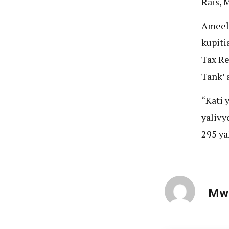
Rais, 
Ameele
kupiti
Tax Re
Tank’ 
“Kati 
yalivy
295 ya
Mwa