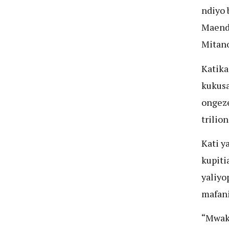
ndiyo 
Maend
Mitano
Katika
kukusa
ongeze
trilio
Kati y
kupiti
yaliy
mafani
“Mwak