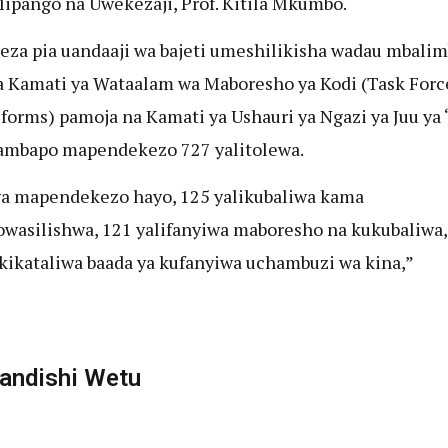
Mipango na Uwekezaji, Prof. Kitila Mkumbo.
za pia uandaaji wa bajeti umeshilikisha wadau mbalim
a Kamati ya Wataalam wa Maboresho ya Kodi (Task Forc
forms) pamoja na Kamati ya Ushauri ya Ngazi ya Juu ya
ambapo mapendekezo 727 yalitolewa.
ya mapendekezo hayo, 125 yalikubaliwa kama
owasilishwa, 121 yalifanyiwa maboresho na kukubaliwa
kikataliwa baada ya kufanyiwa uchambuzi wa kina,”
ndishi Wetu