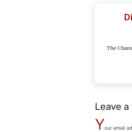
D
The Chanzo
Leave a
Y
our email ad