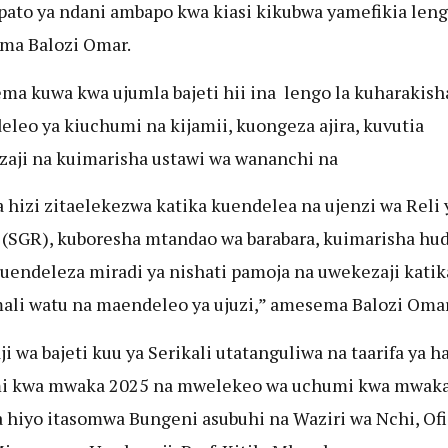
ato ya ndani ambapo kwa kiasi kikubwa yamefikia leng
ma Balozi Omar.
a kuwa kwa ujumla bajeti hii ina lengo la kuharakish
leo ya kiuchumi na kijamii, kuongeza ajira, kuvutia
aji na kuimarisha ustawi wa wananchi na
 hizi zitaelekezwa katika kuendelea na ujenzi wa Reli 
 (SGR), kuboresha mtandao wa barabara, kuimarisha hu
kuendeleza miradi ya nishati pamoja na uwekezaji katik
mali watu na maendeleo ya ujuzi,” amesema Balozi Omar
i wa bajeti kuu ya Serikali utatanguliwa na taarifa ya ha
i kwa mwaka 2025 na mwelekeo wa uchumi kwa mwaka
a hiyo itasomwa Bungeni asubuhi na Waziri wa Nchi, Ofi