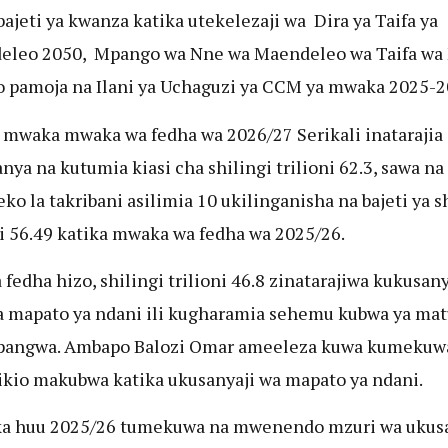
bajeti ya kwanza katika utekelezaji wa Dira ya Taifa ya
eleo 2050, Mpango wa Nne wa Maendeleo wa Taifa wa
 pamoja na Ilani ya Uchaguzi ya CCM ya mwaka 2025-2
 mwaka mwaka wa fedha wa 2026/27 Serikali inatarajia
nya na kutumia kiasi cha shilingi trilioni 62.3, sawa na
ko la takribani asilimia 10 ukilinganisha na bajeti ya s
ni 56.49 katika mwaka wa fedha wa 2025/26.
a fedha hizo, shilingi trilioni 46.8 zinatarajiwa kukusa
a mapato ya ndani ili kugharamia sehemu kubwa ya ma
opangwa. Ambapo Balozi Omar ameeleza kuwa kumekuw
kio makubwa katika ukusanyaji wa mapato ya ndani.
a huu 2025/26 tumekuwa na mwenendo mzuri wa ukusa