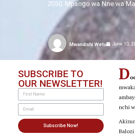
2050, Mpango wa Nne wa Mae
June 10, 
Mwandishi Wetu
D
SUBSCRIBE TO
o
OUR NEWSLETTER!
mwaka 
ambayo
nchi w
Akizun
Subscribe Now!
Balozi