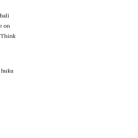
bali
e on
 ‘Think
, huku