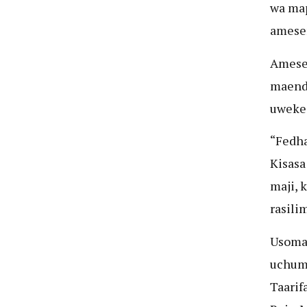
wa map
amese
Amesem
maende
uwekez
“Fedha
Kisasa
maji, 
rasili
Usomaj
uchum
Taarif