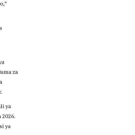
o,”
a
ya
duma za
a
.
li ya
 2026.
si ya