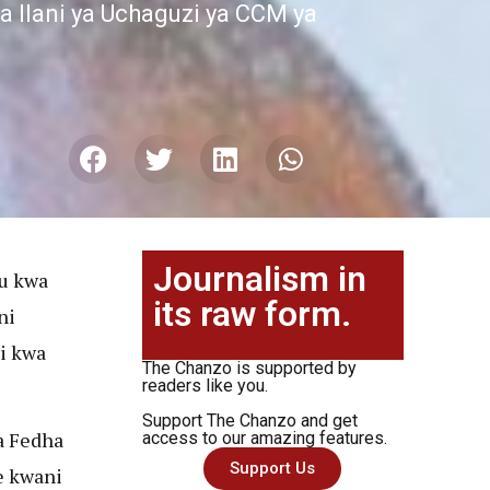
Ilani ya Uchaguzi ya CCM ya
Journalism in
uu kwa
its raw form.
ni
i kwa
The Chanzo is supported by
readers like you.
Support The Chanzo and get
a Fedha
access to our amazing features.
Support Us
e kwani