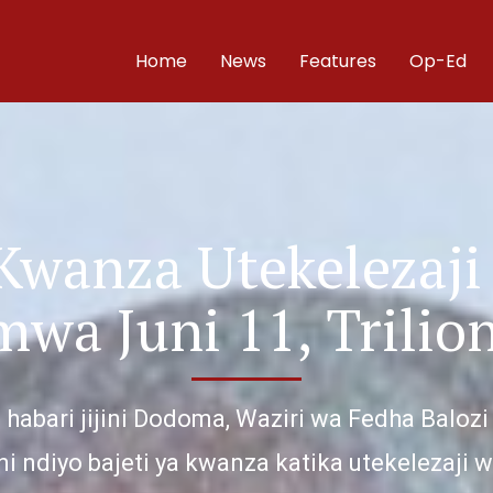
Home
News
Features
Op-Ed
 Kwanza Utekelezaji
wa Juni 11, Trilion
habari jijini Dodoma, Waziri wa Fedha Bal
ani ndiyo bajeti ya kwanza katika utekelezaji 