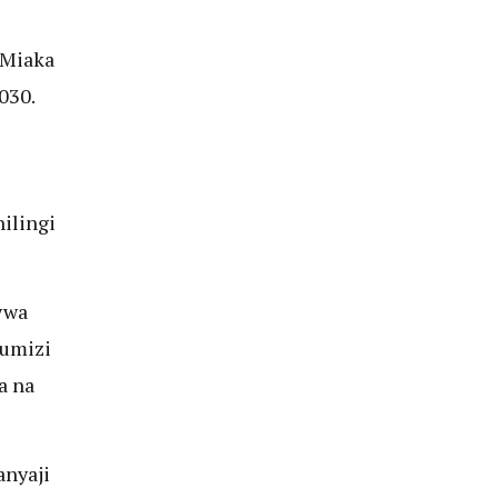
 Miaka
030.
hilingi
nywa
tumizi
a na
nyaji