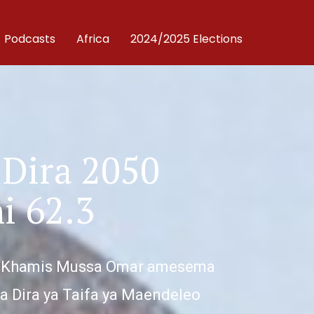
Podcasts
Africa
2024/2025 Elections
 Dira 2050
i 62.3
ozi Khamis Mussa Omar amesema
wa Dira ya Taifa ya Maendeleo