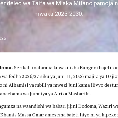
ndeleo wa Taifa wa Miaka Mitano pamoja na 
mwaka 2025-2030.
2026
doma.
Serikali inatarajia kuwasilisha Bungeni bajeti k
wa fedha 2026/27 siku ya Juni 11, 2026 majira ya 10 jio
 ni Alhamisi ya mbili ya mwezi Juni kama ilivyo destur
anachama wa Jumuiya ya Afrika Mashariki.
gumza na waandishi wa habari jijini Dodoma, Waziri w
 Khamis Mussa Omar amesema bajeti hiyo ni ya kipeke