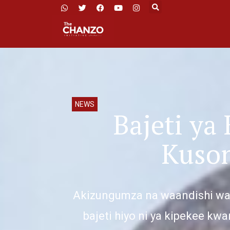
NEWS
Bajeti ya
Kusom
Akizungumza na waandishi wa 
bajeti hiyo ni ya kipekee kw