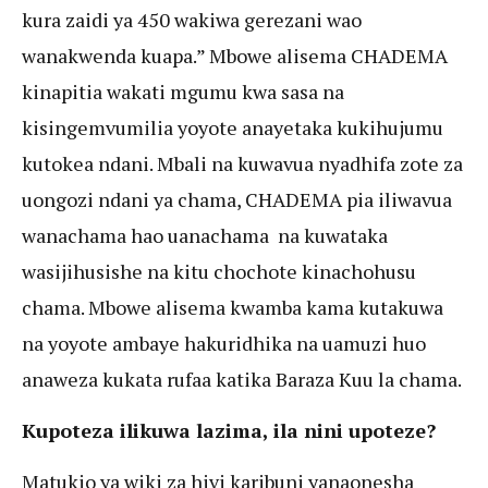
kura zaidi ya 450 wakiwa gerezani wao
wanakwenda kuapa.” Mbowe alisema CHADEMA
kinapitia wakati mgumu kwa sasa na
kisingemvumilia yoyote anayetaka kukihujumu
kutokea ndani. Mbali na kuwavua nyadhifa zote za
uongozi ndani ya chama, CHADEMA pia iliwavua
wanachama hao uanachama na kuwataka
wasijihusishe na kitu chochote kinachohusu
chama. Mbowe alisema kwamba kama kutakuwa
na yoyote ambaye hakuridhika na uamuzi huo
anaweza kukata rufaa katika Baraza Kuu la chama.
Kupoteza ilikuwa lazima, ila nini upoteze?
Matukio ya wiki za hivi karibuni yanaonesha