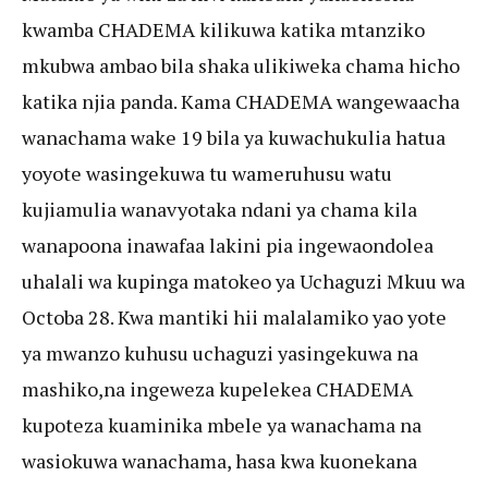
kwamba CHADEMA kilikuwa katika mtanziko
mkubwa ambao bila shaka ulikiweka chama hicho
katika njia panda. Kama CHADEMA wangewaacha
wanachama wake 19 bila ya kuwachukulia hatua
yoyote wasingekuwa tu wameruhusu watu
kujiamulia wanavyotaka ndani ya chama kila
wanapoona inawafaa lakini pia ingewaondolea
uhalali wa kupinga matokeo ya Uchaguzi Mkuu wa
Octoba 28. Kwa mantiki hii malalamiko yao yote
ya mwanzo kuhusu uchaguzi yasingekuwa na
mashiko,na ingeweza kupelekea CHADEMA
kupoteza kuaminika mbele ya wanachama na
wasiokuwa wanachama, hasa kwa kuonekana