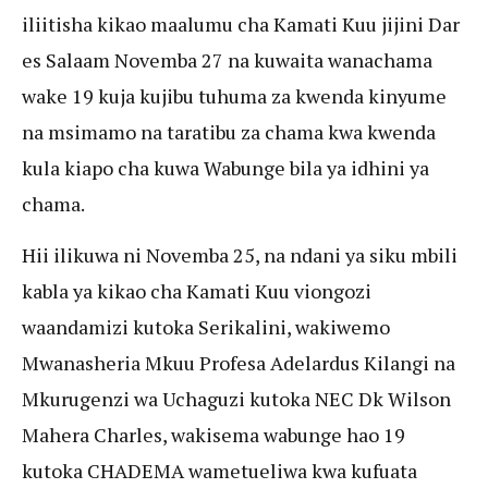
iliitisha kikao maalumu cha Kamati Kuu jijini Dar
es Salaam Novemba 27 na kuwaita wanachama
wake 19 kuja kujibu tuhuma za kwenda kinyume
na msimamo na taratibu za chama kwa kwenda
kula kiapo cha kuwa Wabunge bila ya idhini ya
chama.
Hii ilikuwa ni Novemba 25, na ndani ya siku mbili
kabla ya kikao cha Kamati Kuu viongozi
waandamizi kutoka Serikalini, wakiwemo
Mwanasheria Mkuu Profesa Adelardus Kilangi na
Mkurugenzi wa Uchaguzi kutoka NEC Dk Wilson
Mahera Charles, wakisema wabunge hao 19
kutoka CHADEMA wametueliwa kwa kufuata