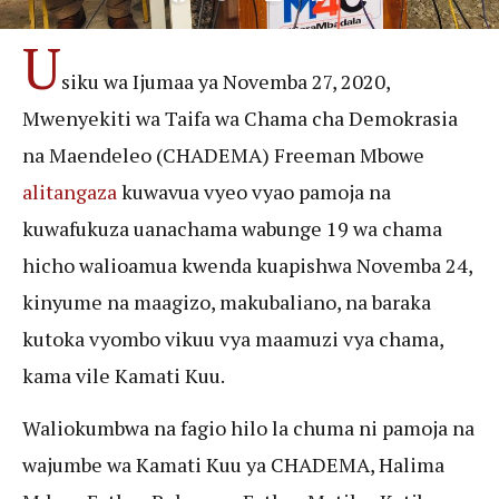
U
siku wa Ijumaa ya Novemba 27, 2020,
Mwenyekiti wa Taifa wa Chama cha Demokrasia
na Maendeleo (CHADEMA) Freeman Mbowe
alitangaza
kuwavua vyeo vyao pamoja na
kuwafukuza uanachama wabunge 19 wa chama
hicho walioamua kwenda kuapishwa Novemba 24,
kinyume na maagizo, makubaliano, na baraka
kutoka vyombo vikuu vya maamuzi vya chama,
kama vile Kamati Kuu.
Waliokumbwa na fagio hilo la chuma ni pamoja na
wajumbe wa Kamati Kuu ya CHADEMA, Halima