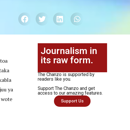
Journalism in
its raw form.
toa
taka
The Chanzo is supported by
kabla
readers like you.
Support The Chanzo and get
juu ya
access to our amazing features.
 wote
Support Us