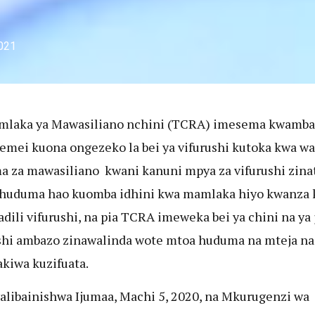
2021
mlaka ya Mawasiliano nchini (TCRA) imesema kwamba
emei kuona ongezeko la bei ya vifurushi kutoka kwa wa
 za mawasiliano kwani kanuni mpya za vifurushi zina
huduma hao kuomba idhini kwa mamlaka hiyo kwanza 
adili vifurushi, na pia TCRA imeweka bei ya chini na ya 
shi ambazo zinawalinda wote mtoa huduma na mteja na
kiwa kuzifuata.
alibainishwa Ijumaa, Machi 5, 2020, na Mkurugenzi wa