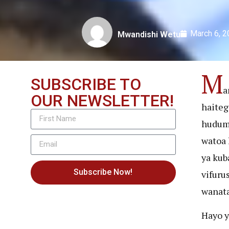
March 6, 
Mwandishi Wetu
M
SUBSCRIBE TO
a
OUR NEWSLETTER!
haiteg
huduma
watoa 
ya kub
Subscribe Now!
vifuru
wanata
Hayo y