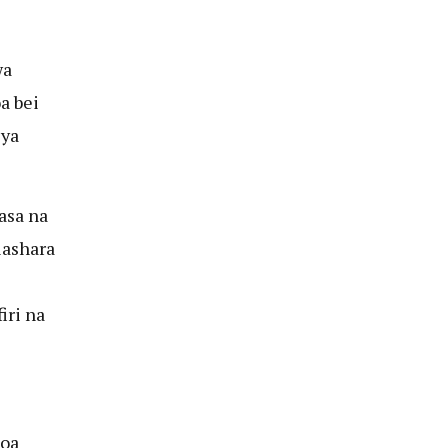
wa
a bei
 ya
asa na
iashara
iri na
toa