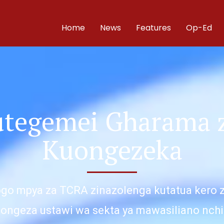
Home
News
Features
Op-Ed
tegemei Gharama z
Kuongezeka
ogo mpya za TCRA zinazolenga kutatua kero 
ongeza ustawi wa sekta ya mawasiliano nchi