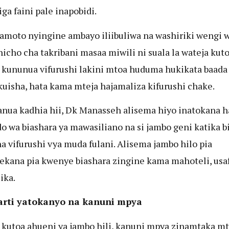
ga faini pale inapobidi.
moto nyingine ambayo iliibuliwa na washiriki wengi 
hicho cha takribani masaa miwili ni suala la wateja kuto
 kununua vifurushi lakini mtoa huduma hukikata baada
uisha, hata kama mteja hajamaliza kifurushi chake.
anua kadhia hii, Dk Manasseh alisema hiyo inatokana h
 wa biashara ya mawasiliano na si jambo geni katika b
a vifurushi vya muda fulani. Alisema jambo hilo pia
ekana pia kwenye biashara zingine kama mahoteli, usaf
ika.
rti yatokanyo na kanuni mpya
 kutoa ahueni ya jambo hili, kanuni mpya zinamtaka m