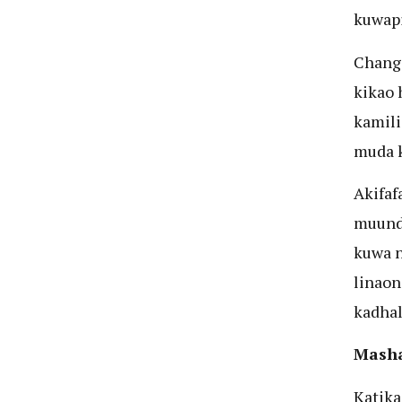
kuwapi
Changa
kikao 
kamili
muda k
Akifaf
muundo
kuwa n
linaon
kadhal
Masha
Katika