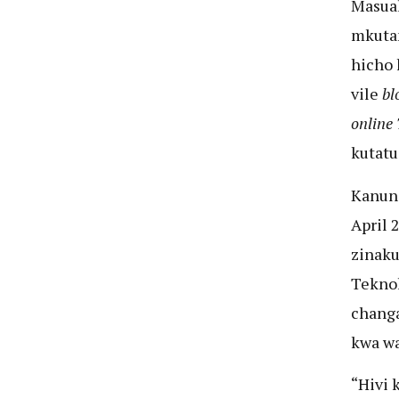
Masua
mkutan
hicho 
vile
bl
online
kutatu
Kanuni
April 
zinaku
Teknol
changa
kwa w
“Hivi 