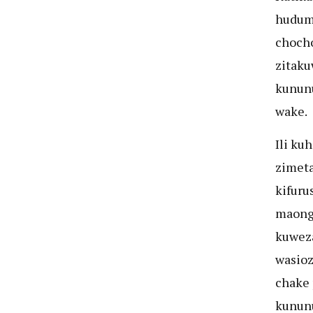
huduma
chocho
zitaku
kununu
wake.
Ili ku
zimeta
kifuru
maong
kuwez
wasioz
chake 
kununu