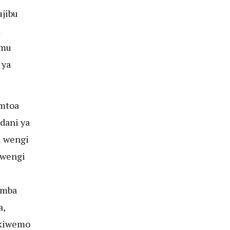
ujibu
a
umu
 ya
 mtoa
dani ya
i wengi
 wengi
amba
a,
ikiwemo