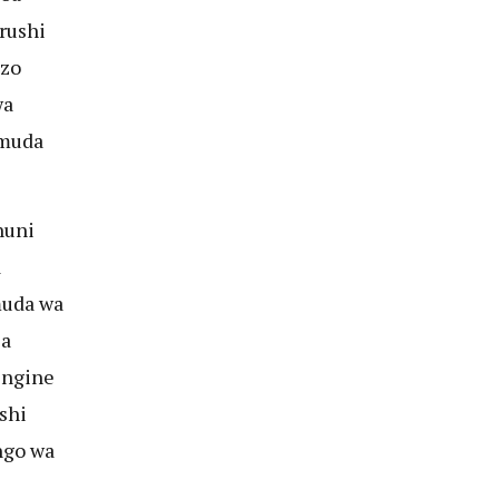
rushi
azo
wa
 muda
nuni
a
muda wa
ja
engine
shi
ngo wa