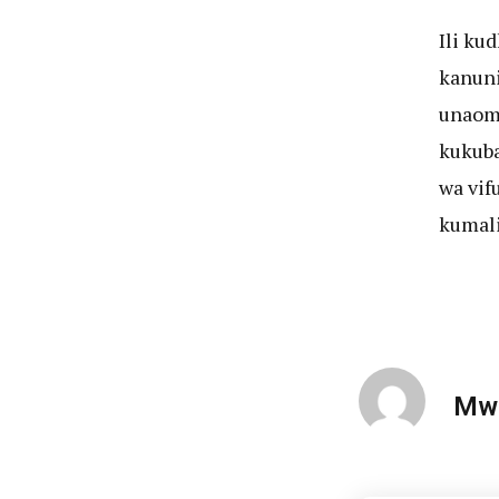
Ili ku
kanuni
unaomu
kukuba
wa vif
kumali
Mwa