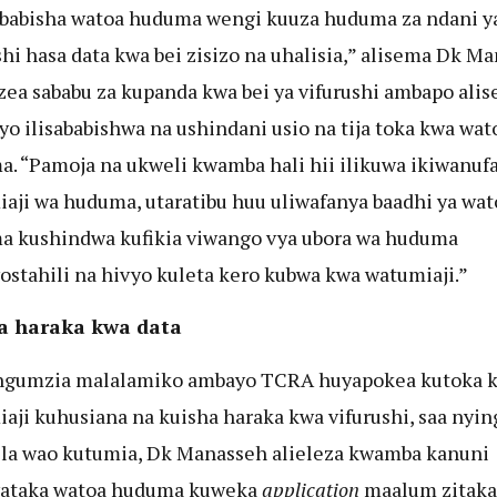
abisha watoa huduma wengi kuuza huduma za ndani y
shi hasa data kwa bei zisizo na uhalisia,” alisema Dk M
zea sababu za kupanda kwa bei ya vifurushi ambapo ali
iyo ilisababishwa na ushindani usio na tija toka kwa wat
. “Pamoja na ukweli kwamba hali hii ilikuwa ikiwanuf
aji wa huduma, utaratibu huu uliwafanya baadhi ya wat
 kushindwa kufikia viwango vya ubora wa huduma
ostahili na hivyo kuleta kero kubwa kwa watumiaji.”
a haraka kwa data
ngumzia malalamiko ambayo TCRA huyapokea kutoka 
aji kuhusiana na kuisha haraka kwa vifurushi, saa nyin
ila wao kutumia, Dk Manasseh alieleza kwamba kanuni
ataka watoa huduma kuweka
application
maalum zitaka