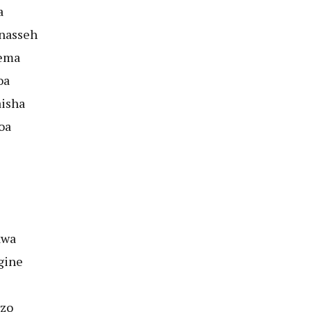
a
anasseh
sema
oa
aisha
oa
kwa
gine
zo