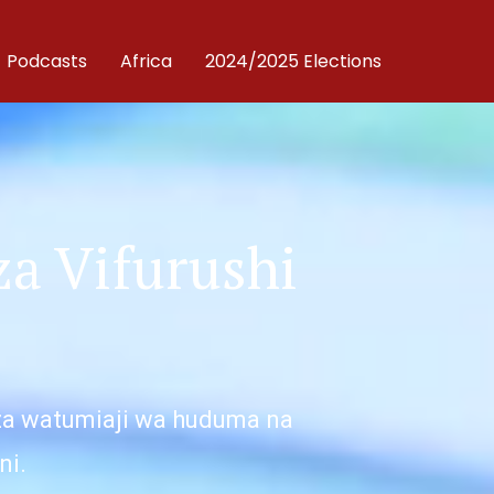
Podcasts
Africa
2024/2025 Elections
a Vifurushi
za watumiaji wa huduma na
ni.