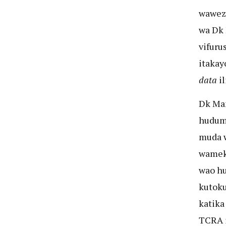
waweze
wa Dk 
vifuru
itakay
data
il
Dk Man
hudum
muda w
wameku
wao hu
kutok
katika
TCRA 