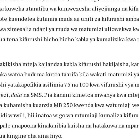
 kuweka utaratibu wa kumwezesha aliyejiunga na kifu
te kuendelea kutumia muda au uniti za kifurushi amb
wa zimesalia ndani ya muda wa matumizi uliowekwa k
a tena kifurushi hicho hicho kabla ya kumalizika kwa
hakikisha mteja kajiandaa kabla kifurushi hakijaisha, ka
ka watoa huduma kutoa taarifa kila wakati matumizi y
shi yatakapofikia asilimia 75 na 100 kwa vifurushi vya 
ezi,
data
na SMS. Pia kanuni zimetoa mwanya kwa mte
a kuhamisha kuanzia MB 250 kwenda kwa watumiaji w
idi wawili, hii inatoa wigo wa mtumiaji kumaliza kifuru
pale anapoona kinakaribia kuisha na hatakuwa na mpa
a kingine cha aina hiyo.