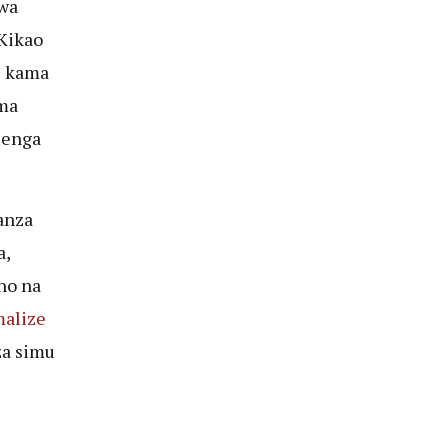
wa
Kikao
i kama
ma
lenga
anza
a,
no na
malize
za simu