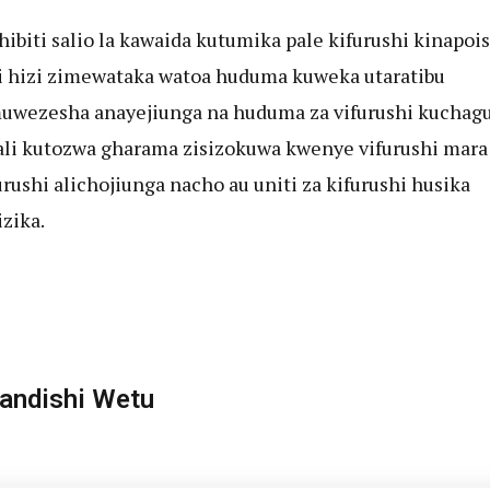
dhibiti salio la kawaida kutumika pale kifurushi kinapois
 hizi zimewataka watoa huduma kuweka utaratibu
wezesha anayejiunga na huduma za vifurushi kuchagu
li kutozwa gharama zisizokuwa kwenye vifurushi mar
urushi alichojiunga nacho au uniti za kifurushi husika
zika.
ndishi Wetu