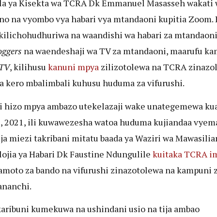
la ya Kisekta wa TCRA Dk Emmanuel Masasseh wakati 
o na vyombo vya habari vya mtandaoni kupitia Zoom. 
kilichohudhuriwa na waandishi wa habari za mtandaon
oggers
na waendeshaji wa TV za mtandaoni, maarufu ka
 TV
, kilihusu
kanuni mpya
zilizotolewa na TCRA zinazo
a kero mbalimbali kuhusu huduma za vifurushi.
 hizo mpya ambazo utekelazaji wake unategemewa ku
2, 2021, ili kuwawezesha watoa huduma kujiandaa vyem
ja miezi takribani mitatu baada ya Waziri wa Mawasilia
ojia ya Habari Dk Faustine Ndungulile
kuitaka TCRA i
moto za bando na vifurushi zinazotolewa na kampuni 
ananchi.
karibuni kumekuwa na ushindani usio na tija ambao