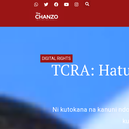
DIGITAL RIGHTS
TCRA: Hatu
Ni kutokana na kanuni nd
ku