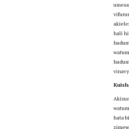
umesab
vifuru
akiele
hali h
huduma
watumi
huduma
vinavy
Kuish
Akizu
watumi
hata b
zimew