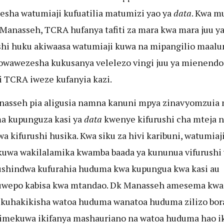
sha watumiaji kufuatilia matumizi yao ya
data
. Kwa m
Manasseh, TCRA hufanya tafiti za mara kwa mara juu y
shi huku akiwaasa watumiaji kuwa na mipangilio maal
owawezesha kukusanya velelezo vingi juu ya mienendo
i TCRA iweze kufanyia kazi.
asseh pia aligusia namna kanuni mpya zinavyomzuia
a kupunguza kasi ya
data
kwenye kifurushi cha mteja n
a kifurushi husika. Kwa siku za hivi karibuni, watumiaj
wa wakilalamika kwamba baada ya kununua vifurushi
shindwa kufurahia huduma kwa kupungua kwa kasi au
uwepo kabisa kwa mtandao. Dk Manasseh amesema kw
 kuhakikisha watoa huduma wanatoa huduma zilizo bor
imekuwa ikifanya mashauriano na watoa huduma hao 