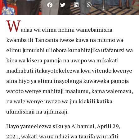
W
adau wa elimu nchini wamebainisha
kwamba ili Tanzania iweze kuwa na mfumo wa
elimu jumuishi uliobora kunahitajika ufafanuzi wa
kina wa kisera pamoja na uwepo wa mikakati
madhubuti itakayotekelezwa kwa vitendo kwenye
aina hiyo ya elimu inayolenga kuwaweka pamoja
watoto wenye mahitaji maalumu, kama walemavu,
na wale wenye uwezo wa juu kiakili katika
ufundishaji na ujifunzaji.
Hayo yameelezwa siku ya Alhamisi, Aprili 29,
2021, wakati wa uzinduzi wa taarifa ya utafiti