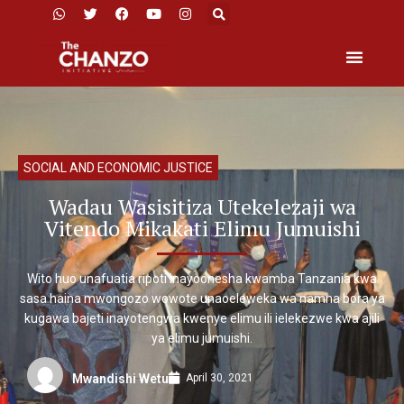
SOCIAL AND ECONOMIC JUSTICE
Wadau Wasisitiza Utekelezaji wa
Vitendo Mikakati Elimu Jumuishi
Wito huo unafuatia ripoti inayoonesha kwamba Tanzania kwa
sasa haina mwongozo wowote unaoeleweka wa namna bora ya
kugawa bajeti inayotengwa kwenye elimu ili ielekezwe kwa ajili
ya elimu jumuishi.
April 30, 2021
Mwandishi Wetu