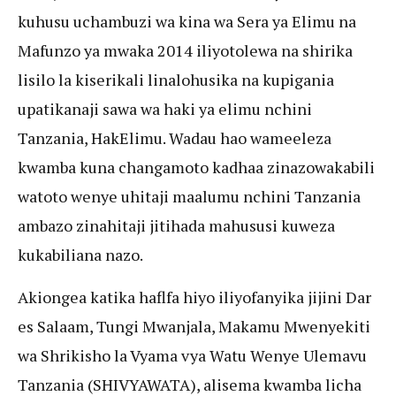
kuhusu uchambuzi wa kina wa Sera ya Elimu na
Mafunzo ya mwaka 2014 iliyotolewa na shirika
lisilo la kiserikali linalohusika na kupigania
upatikanaji sawa wa haki ya elimu nchini
Tanzania, HakElimu. Wadau hao wameeleza
kwamba kuna changamoto kadhaa zinazowakabili
watoto wenye uhitaji maalumu nchini Tanzania
ambazo zinahitaji jitihada mahususi kuweza
kukabiliana nazo.
Akiongea katika haflfa hiyo iliyofanyika jijini Dar
es Salaam, Tungi Mwanjala, Makamu Mwenyekiti
wa Shrikisho la Vyama vya Watu Wenye Ulemavu
Tanzania (SHIVYAWATA), alisema kwamba licha