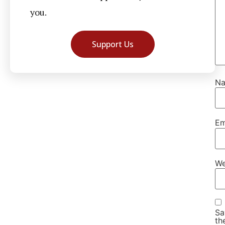
you.
Support Us
N
Em
We
Sa
th