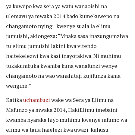
ya kuwepo kwa sera ya watu wanaoishi na
ulemavu ya mwaka 2014 bado kumekuwepo na
changamoto nyingi kwenye suala la elimu
jumuishi, akiongeza: “Mpaka sasa inazungumziwa
tu elimu jumuishi lakini kwa vitendo
haitekelezwi kwa kasi inayotakiwa. Ni muhimu
tukakumbuka kwamba kuna wanafunzi wenye
changamoto na wao wanahitaji kujifunza kama
wengine.”
Katika
uchambuzi
wake wa Sera ya Elimu na
Mafunzo ya mwaka 2014, HakiElimu imebaini
kwamba nyaraka hiyo muhimu kwenye mfumo wa
elimu wa taifa haielezi kwa uwazi kuhusu