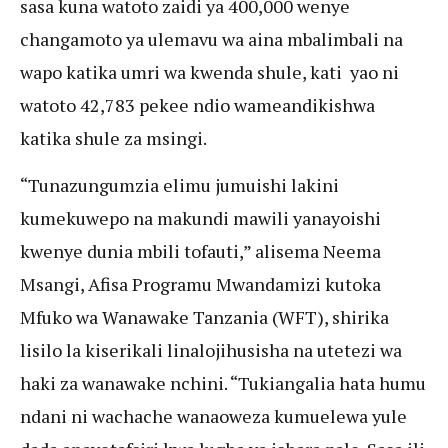
sasa kuna watoto zaidi ya 400,000 wenye
changamoto ya ulemavu wa aina mbalimbali na
wapo katika umri wa kwenda shule, kati yao ni
watoto 42,783 pekee ndio wameandikishwa
katika shule za msingi.
“Tunazungumzia elimu jumuishi lakini
kumekuwepo na makundi mawili yanayoishi
kwenye dunia mbili tofauti,” alisema Neema
Msangi, Afisa Programu Mwandamizi kutoka
Mfuko wa Wanawake Tanzania (WFT), shirika
lisilo la kiserikali linalojihusisha na utetezi wa
haki za wanawake nchini. “Tukiangalia hata humu
ndani ni wachache wanaoweza kumuelewa yule