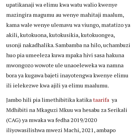
upatikanaji wa elimu kwa watu walio kwenye
mazingira magumu au wenye mahitaji maalum,
kama wale wenye ulemavu wa viungo, matatizo ya
akili, kutokuona, kutokusikia, kutokuongea,
usonji nakadhalika. Sambamba na hilo, uchambuzi
huo pia umeeleza kuwa mpaka hivi sasa hakuna
mwongozo wowote ule unaoeleweka wa namna
bora ya kugawa bajeti inayotengwa kwenye elimu
ili ielekezwe kwa ajili ya elimu maalumu.
Jambo hili pia limethibitika katika
taarifa
ya
Mdhibiti na Mkaguzi Mkuu wa hesabu za Serikali
(CAG) ya mwaka wa fedha 2019/2020
iliyowasilishwa mwezi Machi, 2021, ambapo