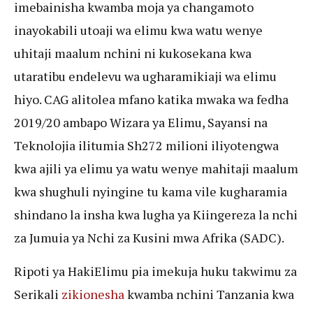
imebainisha kwamba moja ya changamoto
inayokabili utoaji wa elimu kwa watu wenye
uhitaji maalum nchini ni kukosekana kwa
utaratibu endelevu wa ugharamikiaji wa elimu
hiyo. CAG alitolea mfano katika mwaka wa fedha
2019/20 ambapo Wizara ya Elimu, Sayansi na
Teknolojia ilitumia Sh272 milioni iliyotengwa
kwa ajili ya elimu ya watu wenye mahitaji maalum
kwa shughuli nyingine tu kama vile kugharamia
shindano la insha kwa lugha ya Kiingereza la nchi
za Jumuia ya Nchi za Kusini mwa Afrika (SADC).
Ripoti ya HakiElimu pia imekuja huku takwimu za
Serikali
zikionesha
kwamba nchini Tanzania kwa