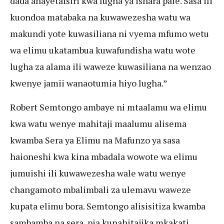
dada anayetafsiri kwa lugha ya ishara pale. Sasa ili
kuondoa matabaka na kuwawezesha watu wa
makundi yote kuwasiliana ni vyema mfumo wetu
wa elimu ukatambua kuwafundisha watu wote
lugha za alama ili waweze kuwasiliana na wenzao
kwenye jamii wanaotumia hiyo lugha.”
Robert Semtongo ambaye ni mtaalamu wa elimu
kwa watu wenye mahitaji maalumu alisema
kwamba Sera ya Elimu na Mafunzo ya sasa
haioneshi kwa kina mbadala wowote wa elimu
jumuishi ili kuwawezesha wale watu wenye
changamoto mbalimbali za ulemavu waweze
kupata elimu bora. Semtongo alisisitiza kwamba
sambamba na sera, pia kunahitajika mkakati