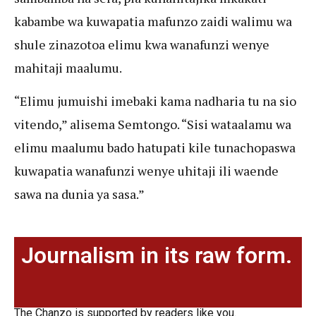
kabambe wa kuwapatia mafunzo zaidi walimu wa
shule zinazotoa elimu kwa wanafunzi wenye
mahitaji maalumu.
“Elimu jumuishi imebaki kama nadharia tu na sio
vitendo,” alisema Semtongo. “Sisi wataalamu wa
elimu maalumu bado hatupati kile tunachopaswa
kuwapatia wanafunzi wenye uhitaji ili waende
sawa na dunia ya sasa.”
Journalism in its raw form.
The Chanzo is supported by readers like you.