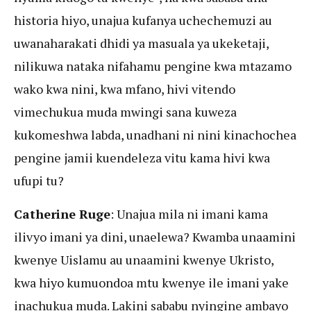
historia hiyo, unajua kufanya uchechemuzi au
uwanaharakati dhidi ya masuala ya ukeketaji,
nilikuwa nataka nifahamu pengine kwa mtazamo
wako kwa nini, kwa mfano, hivi vitendo
vimechukua muda mwingi sana kuweza
kukomeshwa labda, unadhani ni nini kinachochea
pengine jamii kuendeleza vitu kama hivi kwa
ufupi tu?
Catherine Ruge
: Unajua mila ni imani kama
ilivyo imani ya dini, unaelewa?
Kwamba unaamini
kwenye Uislamu au unaamini kwenye Ukristo,
kwa hiyo kumuondoa mtu kwenye ile imani yake
inachukua muda. Lakini sababu nyingine ambayo