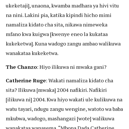
ukeketaji], unaona, kwamba madhara ya hivi vitu
na nini. Lakini pia, katika kipindi hicho mimi
namaliza kidato cha sita, nikawa nimeweka
mfano kwa kuigwa [kwenye eneo la kukataa
kukeketwa]. Kuna wadogo zangu ambao walikuwa
wanakataa kukeketwa.
The Chanzo
: Hiyo ilikuwa ni mwaka gani?
Catherine Ruge
: Wakati namaliza kidato cha
sita? Ilikuwa [mwaka] 2004 nafikiri. Nafikiri
[ilikuwa ni] 2004. Kwa hiyo wakati ule kulikuwa na
watu tayari, ndugu zangu wengine, watoto wa baba
mkubwa, wadogo, mashangazi [wote] walikuwa
wanakataa wanasema, “Mbona Dada Catherine