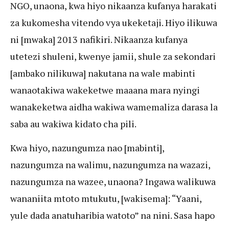
NGO, unaona, kwa hiyo nikaanza kufanya harakati
za kukomesha vitendo vya ukeketaji. Hiyo ilikuwa
ni [mwaka] 2013 nafikiri. Nikaanza kufanya
utetezi shuleni, kwenye jamii, shule za sekondari
[ambako nilikuwa] nakutana na wale mabinti
wanaotakiwa wakeketwe maaana mara nyingi
wanakeketwa aidha wakiwa wamemaliza darasa la
saba au wakiwa kidato cha pili.
Kwa hiyo, nazungumza nao [mabinti],
nazungumza na walimu, nazungumza na wazazi,
nazungumza na wazee, unaona? Ingawa walikuwa
wananiita mtoto mtukutu, [wakisema]: “Yaani,
yule dada anatuharibia watoto” na nini. Sasa hapo