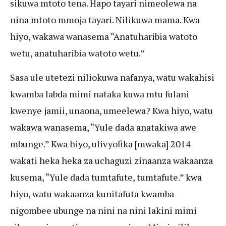
sikuwa mtoto tena. Hapo tayari nimeolewa na
nina mtoto mmoja tayari. Nilikuwa mama. Kwa
hiyo, wakawa wanasema “Anatuharibia watoto
wetu, anatuharibia watoto wetu.”
Sasa ule utetezi niliokuwa nafanya, watu wakahisi
kwamba labda mimi nataka kuwa mtu fulani
kwenye jamii, unaona, umeelewa? Kwa hiyo, watu
wakawa wanasema, “Yule dada anatakiwa awe
mbunge.” Kwa hiyo, ulivyofika [mwaka] 2014
wakati heka heka za uchaguzi zinaanza wakaanza
kusema, “Yule dada tumtafute, tumtafute.” kwa
hiyo, watu wakaanza kunitafuta kwamba
nigombee ubunge na nini na nini lakini mimi