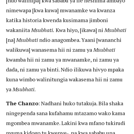
[ndo walinipa] kwa sababu ya ile heshima ambayo
nimewapa [kwa kuwa] mwanamke wa kwanza
katika historia kwenda kusimama jimboni
wakaniita
Msubhati.
Kwa hiyo, [ikawa] ni
Msubhati
[na]
Msubhati
ndio anagombea. Yaani [wananchi
walikuwa] wanasema hii ni zamu ya
Msubhati
kwamba hii ni zamu ya mwanamke, ni zamu ya
dada, ni zamu ya binti. Ndio ilikuwa hivyo mpaka
kuna wimbo walinitungia wakasema hii ni zamu
ya
Msubhati
.
The Chanzo
: Nadhani huko tutakuja. Bila shaka
ningependa sana kufahamu mtazamo wako kama
mgombea mwanamke. Lakini kwa mfano tukirudi
nyuma kidogo tu kwenye-, na kwa sababu una