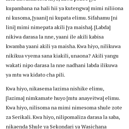
kupambana na hali hii ya kutengwa] mimi niliiona
ni kusoma, [yaani] ni kupata elimu. Sifahamu [ni
lini] mimi nimepata akili [ya maisha]. [Labda]
nikiwa darasa la nne, yaani ile akili kabisa
kwamba yaani akili ya maisha. Kwa hiyo, nilikuwa
nikikua vyema sana kiakili, unaona? Akili yangu
wakati nipo darasa la nne nadhani labda ilikuwa
ya mtu wa kidato cha pili.
Kwa hiyo, nikasema lazima nishike elimu,
[lazima] nimkamate huyo [mtu anayeitwa] elimu.
Kwa hiyo, nilisoma na mimi nimesoma shule zote
za Serikali. Kwa hiyo, nilipomaliza darasa la saba,
nikaenda Shule ya Sekondari ya Wasichana