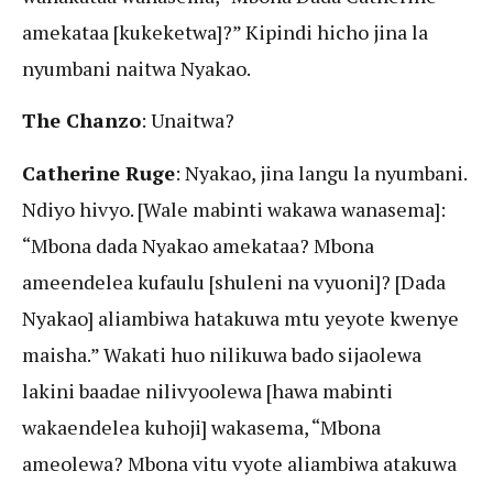
amekataa [kukeketwa]?” Kipindi hicho jina la
nyumbani naitwa Nyakao.
The Chanzo
: Unaitwa?
Catherine Ruge
: Nyakao, jina langu la nyumbani.
Ndiyo hivyo. [Wale mabinti wakawa wanasema]:
“Mbona dada Nyakao amekataa? Mbona
ameendelea kufaulu [shuleni na vyuoni]? [Dada
Nyakao] aliambiwa hatakuwa mtu yeyote kwenye
maisha.” Wakati huo nilikuwa bado sijaolewa
lakini baadae nilivyoolewa [hawa mabinti
wakaendelea kuhoji] wakasema, “Mbona
ameolewa? Mbona vitu vyote aliambiwa atakuwa