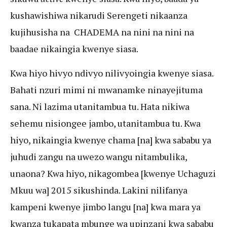
kushawishiwa nikarudi Serengeti nikaanza
kujihusisha na CHADEMA na nini na nini na
baadae nikaingia kwenye siasa.
Kwa hiyo hivyo ndivyo nilivyoingia kwenye siasa.
Bahati nzuri mimi ni mwanamke ninayejituma
sana. Ni lazima utanitambua tu. Hata nikiwa
sehemu nisiongee jambo, utanitambua tu. Kwa
hiyo, nikaingia kwenye chama [na] kwa sababu ya
juhudi zangu na uwezo wangu nitambulika,
unaona? Kwa hiyo, nikagombea [kwenye Uchaguzi
Mkuu wa] 2015 sikushinda. Lakini nilifanya
kampeni kwenye jimbo langu [na] kwa mara ya
kwanza tukapata mbunge wa upinzani kwa sababu