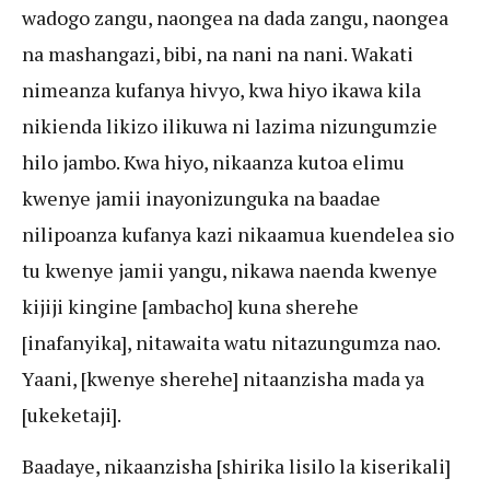
wadogo zangu, naongea na dada zangu, naongea
na mashangazi, bibi, na nani na nani. Wakati
nimeanza kufanya hivyo, kwa hiyo ikawa kila
nikienda likizo ilikuwa ni lazima nizungumzie
hilo jambo. Kwa hiyo, nikaanza kutoa elimu
kwenye jamii inayonizunguka na baadae
nilipoanza kufanya kazi nikaamua kuendelea sio
tu kwenye jamii yangu, nikawa naenda kwenye
kijiji kingine [ambacho] kuna sherehe
[inafanyika], nitawaita watu nitazungumza nao.
Yaani, [kwenye sherehe] nitaanzisha mada ya
[ukeketaji].
Baadaye, nikaanzisha [shirika lisilo la kiserikali]