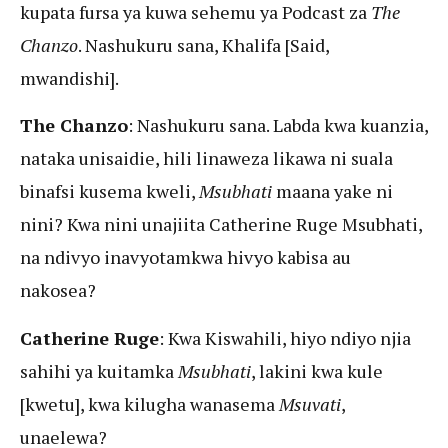
kupata fursa ya kuwa sehemu ya Podcast za
The
Chanzo
. Nashukuru sana, Khalifa [Said,
mwandishi].
The Chanzo
: Nashukuru sana. Labda kwa kuanzia,
nataka unisaidie, hili linaweza likawa ni suala
binafsi kusema kweli,
Msubhati
maana yake ni
nini? Kwa nini unajiita Catherine Ruge Msubhati,
na ndivyo inavyotamkwa hivyo kabisa au
nakosea?
Catherine Ruge
: Kwa Kiswahili, hiyo ndiyo njia
sahihi ya kuitamka
Msubhati
, lakini kwa kule
[kwetu], kwa kilugha wanasema
Msuvati
,
unaelewa?