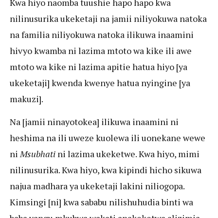
Kwa hiyo naomba tuushie hapo hapo kwa
nilinusurika ukeketaji na jamii niliyokuwa natoka
na familia niliyokuwa natoka ilikuwa inaamini
hivyo kwamba ni lazima mtoto wa kike ili awe
mtoto wa kike ni lazima apitie hatua hiyo [ya
ukeketaji] kwenda kwenye hatua nyingine [ya
makuzi].
Na [jamii ninayotokea] ilikuwa inaamini ni
heshima na ili uweze kuolewa ili uonekane wewe
ni
Msubhati
ni lazima ukeketwe. Kwa hiyo, mimi
nilinusurika. Kwa hiyo, kwa kipindi hicho sikuwa
najua madhara ya ukeketaji lakini niliogopa.
Kimsingi [ni] kwa sababu nilishuhudia binti wa