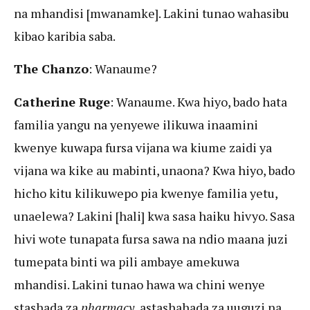
na mhandisi [mwanamke]. Lakini tunao wahasibu
kibao karibia saba.
The Chanzo
: Wanaume?
Catherine Ruge
: Wanaume. Kwa hiyo, bado hata
familia yangu na yenyewe ilikuwa inaamini
kwenye kuwapa fursa vijana wa kiume zaidi ya
vijana wa kike au mabinti, unaona? Kwa hiyo, bado
hicho kitu kilikuwepo pia kwenye familia yetu,
unaelewa? Lakini [hali] kwa sasa haiku hivyo. Sasa
hivi wote tunapata fursa sawa na ndio maana juzi
tumepata binti wa pili ambaye amekuwa
mhandisi. Lakini tunao hawa wa chini wenye
stashada za
pharmacy
, astashahada za uuguzi na