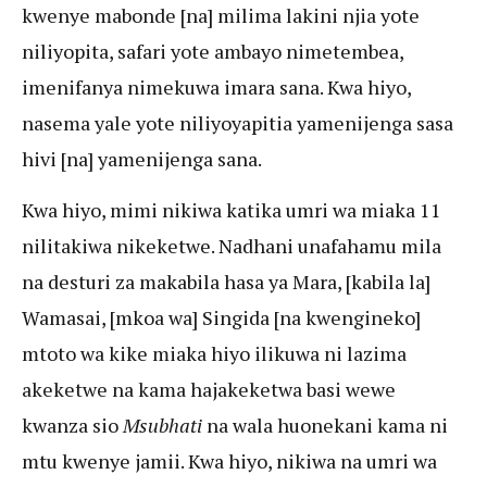
kwenye mabonde [na] milima lakini njia yote
niliyopita, safari yote ambayo nimetembea,
imenifanya nimekuwa imara sana. Kwa hiyo,
nasema yale yote niliyoyapitia yamenijenga sasa
hivi [na] yamenijenga sana.
Kwa hiyo, mimi nikiwa katika umri wa miaka 11
nilitakiwa nikeketwe. Nadhani unafahamu mila
na desturi za makabila hasa ya Mara, [kabila la]
Wamasai, [mkoa wa] Singida [na kwengineko]
mtoto wa kike miaka hiyo ilikuwa ni lazima
akeketwe na kama hajakeketwa basi wewe
kwanza sio
Msubhati
na wala huonekani kama ni
mtu kwenye jamii. Kwa hiyo, nikiwa na umri wa