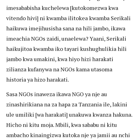
imesababisha kuchelewa [kutokomezwa kwa
vitendo hivi] ni kwamba ilitokea kwamba Serikali
haikuwa imejihusisha sana na hili jambo, ikawa
imeachia NGOs zaidi, unaelewa? Yaani, Serikali
haikujitoa kwamba iko tayari kushughulikia hili
jambo kwa umakini, kwa hiyo hizi harakati
zilianza kufanywa na NGOs kama utasoma
historia ya hizo harakati.
Sasa NGOs inaweza ikawa NGO ya nje au
zinashirikiana na za hapa za Tanzania ile, lakini
ule umiliki [wa harakati] unakuwa kwanza hakuna.
Hicho ni kitu moja. Mbili, kwa sababu ni kitu
ambacho kinaingizwa kutoka nje ya jamii au nchi