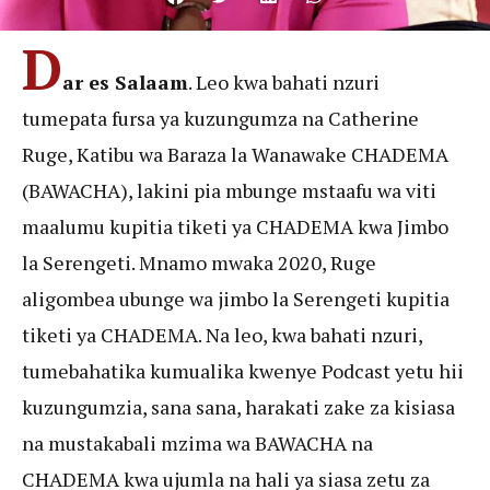
D
ar es Salaam
. Leo kwa bahati nzuri
tumepata fursa ya kuzungumza na Catherine
Ruge, Katibu wa Baraza la Wanawake CHADEMA
(BAWACHA), lakini pia mbunge mstaafu wa viti
maalumu kupitia tiketi ya CHADEMA kwa Jimbo
la Serengeti. Mnamo mwaka 2020, Ruge
aligombea ubunge wa jimbo la Serengeti kupitia
tiketi ya CHADEMA. Na leo, kwa bahati nzuri,
tumebahatika kumualika kwenye Podcast yetu hii
kuzungumzia, sana sana, harakati zake za kisiasa
na mustakabali mzima wa BAWACHA na
CHADEMA kwa ujumla na hali ya siasa zetu za