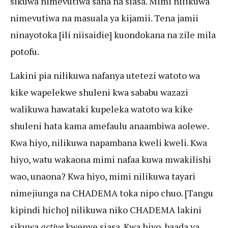
sikuwa nimevutiwa sana na siasa. Mimi nilikuwa
nimevutiwa na masuala ya kijamii. Tena jamii
ninayotoka [ili niisaidie] kuondokana na zile mila
potofu.
Lakini pia nilikuwa nafanya utetezi watoto wa
kike wapelekwe shuleni kwa sababu wazazi
walikuwa hawataki kupeleka watoto wa kike
shuleni hata kama amefaulu anaambiwa aolewe.
Kwa hiyo, nilikuwa napambana kweli kweli. Kwa
hiyo, watu wakaona mimi nafaa kuwa mwakilishi
wao, unaona? Kwa hiyo, mimi nilikuwa tayari
nimejiunga na CHADEMA toka nipo chuo. [Tangu
kipindi hicho] nilikuwa niko CHADEMA lakini
sikuwa
active
kwenye siasa. Kwa hiyo, baada ya