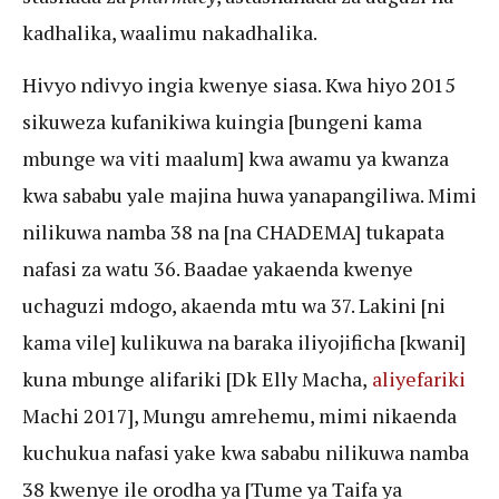
kadhalika, waalimu nakadhalika.
Hivyo ndivyo ingia kwenye siasa. Kwa hiyo 2015
sikuweza kufanikiwa kuingia [bungeni kama
mbunge wa viti maalum] kwa awamu ya kwanza
kwa sababu yale majina huwa yanapangiliwa. Mimi
nilikuwa namba 38 na [na CHADEMA] tukapata
nafasi za watu 36. Baadae yakaenda kwenye
uchaguzi mdogo, akaenda mtu wa 37. Lakini [ni
kama vile] kulikuwa na baraka iliyojificha [kwani]
kuna mbunge alifariki [Dk
Elly Macha,
aliyefariki
Machi 2017], Mungu amrehemu, mimi nikaenda
kuchukua nafasi yake kwa sababu nilikuwa namba
38 kwenye ile orodha ya [Tume ya Taifa ya