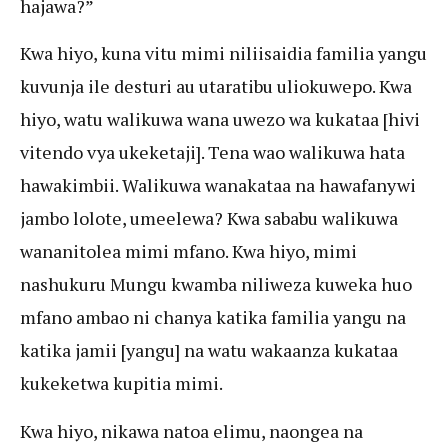
hajawa?”
Kwa hiyo, kuna vitu mimi niliisaidia familia yangu
kuvunja ile desturi au utaratibu uliokuwepo. Kwa
hiyo, watu walikuwa wana uwezo wa kukataa [hivi
vitendo vya ukeketaji]. Tena wao walikuwa hata
hawakimbii. Walikuwa wanakataa na hawafanywi
jambo lolote, umeelewa? Kwa sababu walikuwa
wananitolea mimi mfano. Kwa hiyo, mimi
nashukuru Mungu kwamba niliweza kuweka huo
mfano ambao ni chanya katika familia yangu na
katika jamii [yangu] na watu wakaanza kukataa
kukeketwa kupitia mimi.
Kwa hiyo, nikawa natoa elimu, naongea na