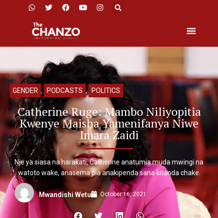
GENDER
,
PODCASTS
,
POLITICS
Catherine Ruge: Mambo Niliyopitia
Kwenye Maisha Yamenifanya Niwe
Imara Zaidi
Nje ya siasa na harakati, Catherine anatumia muda mwingi na
watoto wake, anasema pia anakipenda sana kitanda chake.
October 16, 2021
Mwandishi Wetu