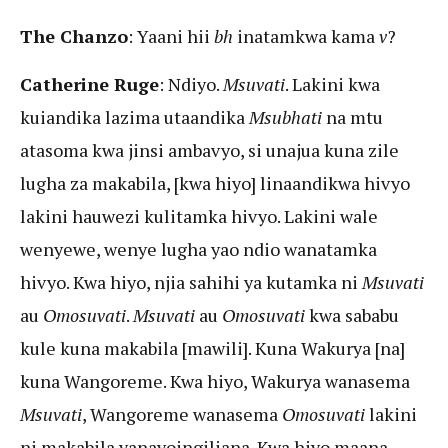
The Chanzo
: Yaani hii
bh
inatamkwa kama
v
?
Catherine Ruge
: Ndiyo.
Msuvati
. Lakini kwa
kuiandika lazima utaandika
Msubhati
na mtu
atasoma kwa jinsi ambavyo, si unajua kuna zile
lugha za makabila, [kwa hiyo] linaandikwa hivyo
lakini hauwezi kulitamka hivyo. Lakini wale
wenyewe, wenye lugha yao ndio wanatamka
hivyo. Kwa hiyo, njia sahihi ya kutamka ni
Msuvati
au
Omosuvati
.
Msuvati
au
Omosuvati
kwa sababu
kule kuna makabila [mawili]. Kuna Wakurya [na]
kuna Wangoreme. Kwa hiyo, Wakurya wanasema
Msuvati
, Wangoreme wanasema
Omosuvati
lakini
ni makabila yanayoingiliana. Kwa hiyo maana