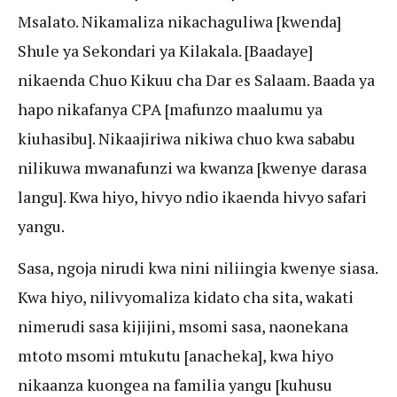
Msalato. Nikamaliza nikachaguliwa [kwenda]
Shule ya Sekondari ya Kilakala. [Baadaye]
nikaenda Chuo Kikuu cha Dar es Salaam. Baada ya
hapo nikafanya CPA [mafunzo maalumu ya
kiuhasibu]. Nikaajiriwa nikiwa chuo kwa sababu
nilikuwa mwanafunzi wa kwanza [kwenye darasa
langu]. Kwa hiyo, hivyo ndio ikaenda hivyo safari
yangu.
Sasa, ngoja nirudi kwa nini niliingia kwenye siasa.
Kwa hiyo, nilivyomaliza kidato cha sita, wakati
nimerudi sasa kijijini, msomi sasa, naonekana
mtoto msomi mtukutu [anacheka], kwa hiyo
nikaanza kuongea na familia yangu [kuhusu