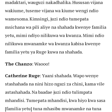
madaktari, wauguzi nakadhalika. Hususan vijana
wakiume, tuseme vijana wa kiume wengi ndio
wamesoma. Kimsingi, juzi ndio tumepata
msichana wa pili aliye na shahada kwenye familia
yetu, mimi ndiyo nilikuwa wa kwanza. Mimi ndio
nilikuwa mwanamke wa kwanza kabisa kwenye
familia yetu ya Ruge kuwa na shahada.
The Chanzo
: Waooo!
Catherine Ruge
: Yaani shahada. Wapo wenye
stashahada na nini hizo ngazi za chini, kama vile
astashahada. Na baadae juzi ndio tulimpata
mhandisi. Tumepata mhandisi, kwa hiyo kwa sasa
[familia yetu] tuna mhasibu mwanamke na tuna