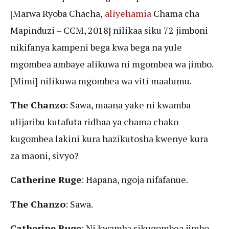
[Marwa Ryoba Chacha,
aliyehamia
Chama cha
Mapinduzi – CCM, 2018] nilikaa siku 72 jimboni
nikifanya kampeni bega kwa bega na yule
mgombea ambaye alikuwa ni mgombea wa jimbo.
[Mimi] nilikuwa mgombea wa viti maalumu.
The Chanzo
: Sawa, maana yake ni kwamba
ulijaribu kutafuta ridhaa ya chama chako
kugombea lakini kura hazikutosha kwenye kura
za maoni, sivyo?
Catherine Ruge
: Hapana, ngoja nifafanue.
The Chanzo
: Sawa.
Catherine Ruge
: Ni kwamba sikugombea jimbo