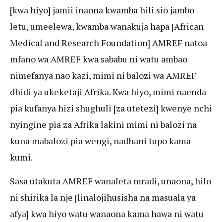
[kwa hiyo] jamii inaona kwamba hili sio jambo
letu, umeelewa, kwamba wanakuja hapa [African
Medical and Research Foundation] AMREF natoa
mfano wa AMREF kwa sababu ni watu ambao
nimefanya nao kazi, mimi ni balozi wa AMREF
dhidi ya ukeketaji Afrika. Kwa hiyo, mimi naenda
pia kufanya hizi shughuli [za utetezi] kwenye nchi
nyingine pia za Afrika lakini mimi ni balozi na
kuna mabalozi pia wengi, nadhani tupo kama
kumi.
Sasa utakuta AMREF wanaleta mradi, unaona, hilo
ni shirika la nje [linalojihusisha na masuala ya
afya] kwa hiyo watu wanaona kama hawa ni watu