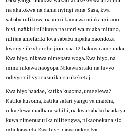
baba yangu mkubwa wakati anakeketwa alizimia
na akatokwa na damu nyingi sana. Sasa, kwa
sababu nilikuwa na umri kama wa miaka mitano
hivi, nafikiri nilikuwa na umri wa miaka mitano,
nilijua amefariki kwa sababu mpaka naondoka
kwenye ile sherehe jioni saa 12 hakuwa ameamka.
Kwa hiyo, nikawa nimepata woga. Kwa hiyo, na
mimi nikawa naogopa. Nikawa sitaki na hivyo
ndivyo nilivyonusurika na ukeketaji.
Kwa hiyo baadae, katika kusoma, umeelewa?
Katika kusoma, katika safari yangu ya maisha,
nikaelewa madhara sahihi, na kwa sababu baada ya
kuwa nimenusurika nilitengwa, nikaonekana sio
mtu kawaida. Kwa hiyo, dawa pekee [ya