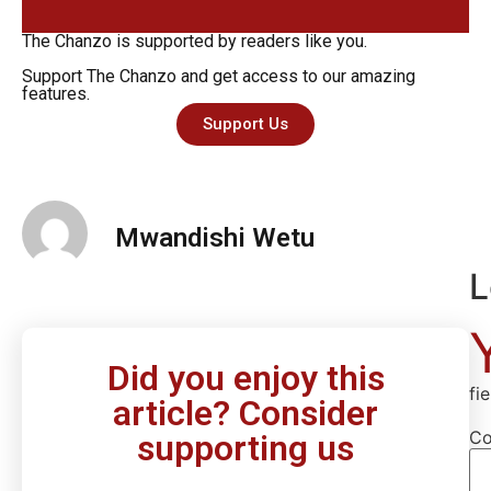
The Chanzo is supported by readers like you.
Support The Chanzo and get access to our amazing
features.
Support Us
Mwandishi Wetu
L
Did you enjoy this
fi
article? Consider
C
supporting us