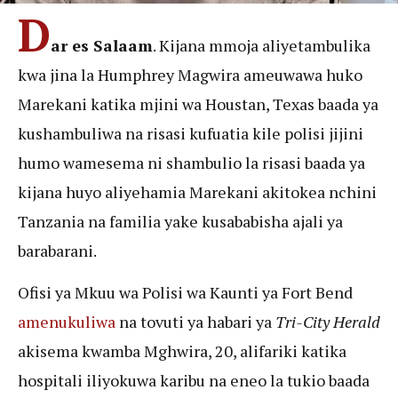
D
ar es Salaam
. Kijana mmoja aliyetambulika
kwa jina la Humphrey Magwira ameuwawa huko
Marekani katika mjini wa Houstan, Texas baada ya
kushambuliwa na risasi kufuatia kile polisi jijini
humo wamesema ni shambulio la risasi baada ya
kijana huyo aliyehamia Marekani akitokea nchini
Tanzania na familia yake kusababisha ajali ya
barabarani.
Ofisi ya Mkuu wa Polisi wa Kaunti ya Fort Bend
amenukuliwa
na tovuti ya habari ya
Tri-City Herald
akisema kwamba Mghwira, 20, alifariki katika
hospitali iliyokuwa karibu na eneo la tukio baada