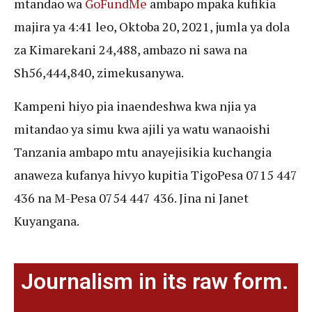
mtandao wa
GoFundMe
ambapo mpaka kufikia
majira ya 4:41 leo, Oktoba 20, 2021, jumla ya dola
za Kimarekani 24,488, ambazo ni sawa na
Sh56,444,840, zimekusanywa.
Kampeni hiyo pia inaendeshwa kwa njia ya
mitandao ya simu kwa ajili ya watu wanaoishi
Tanzania ambapo mtu anayejisikia kuchangia
anaweza kufanya hivyo kupitia TigoPesa 0715 447
436 na M-Pesa 0754 447 436. Jina ni Janet
Kuyangana.
Journalism in its raw form.