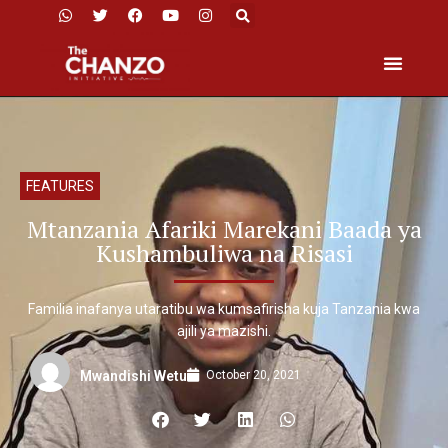
FEATURES
Mtanzania Afariki Marekani Baada ya
Kushambuliwa na Risasi
Familia inafanya utaratibu wa kumsafirisha kuja Tanzania kwa
ajili ya mazishi.
October 20, 2021
Mwandishi Wetu