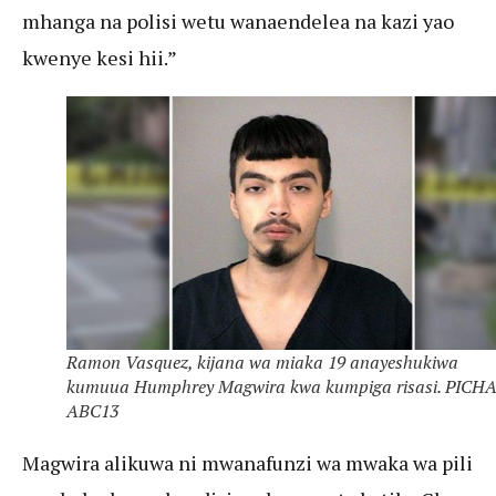
mhanga na polisi wetu wanaendelea na kazi yao
kwenye kesi hii.”
Ramon Vasquez, kijana wa miaka 19 anayeshukiwa
kumuua Humphrey Magwira kwa kumpiga risasi. PICHA
ABC13
Magwira alikuwa ni mwanafunzi wa mwaka wa pili