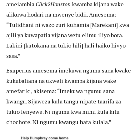
ameiambia
Click2Houston
kwamba kijana wake
alikuwa hodari na mwenye bidii. Amesema:
“Tulidhani ni wazo zuri kuhamia [Marekani] kwa
ajili ya kuwapatia vijana wetu elimu iliyo bora.
Lakini [kutokana na tukio hili] hali haiko hivyo
sasa.”
Exuperius amesema imekuwa ngumu sana kwake
kukubaliana na ukweli kwamba kijana wake
amefariki, akisema: “Imekuwa ngumu sana
kwangu. Sijaweza kula tangu nipate taarifa za
tukio lenyewe. Ni ngumu kwa mimi kula kitu
chochote. Ni ngumu kwangu hata kulala.”