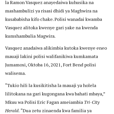
la Ramon Vasquez anayedaiwa kuhusika na
mashambulizi ya risasi dhidi ya Maghwira na
kusababisha kifo chake. Polisi wanadai kwamba
Vasquez alitoka kwenye gari yake na kwenda
kumshambulia Magwira.
Vasquez anadaiwa alikimbia kutoka kwenye eneo
mauaji lakini polisi walifanikiwa kumkamata
Jumamosi, Oktoba 16, 2021, Fort Bend polisi
walisema.
“Tukio hili la kusikitisha la mauaji ya holela
lilitokana na gari kugongana kwa bahati mbaya,”
Mkuu wa Polisi Eric Fagan ameiambia
Tri-City
Herald.
“Dua zetu zinaenda kwa familia ya