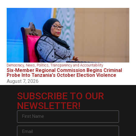
Democracy
,
News
,
Politics
,
Transparency and Accountability
Six-Member Regional Commission Begins Criminal
Probe Into Tanzania’s October Election Violence
August 7, 2026
SUBSCRIBE TO OUR
NEWSLETTER!