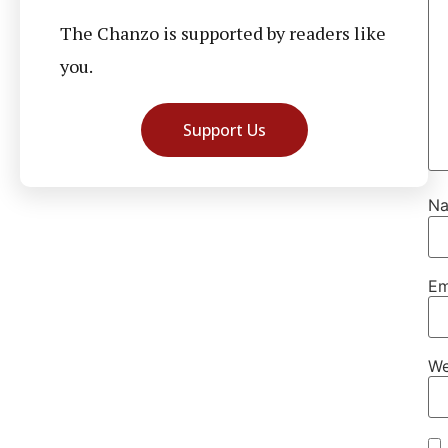
The Chanzo is supported by readers like
you.
Support Us
N
Em
We