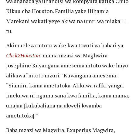
wa shahada ya uhandisi wa kompyuta katika Chuo
Kikuu cha Houston. Familia yake ilihamia
Marekani wakati yeye akiwa na umri wa miaka 11
tu.
Akimueleza mtoto wake kwa tovuti ya habari ya
Click2Houston
, mama mzazi wa Maghwira
Josephine Kuyangana amesema mtoto wake huyo
alikuwa “mtoto mzuri.” Kuyangana amesema:
“Siamini kama ametutoka. Alikuwa rafiki yangu.
Imekuwa ni ngumu sana kwa familia, kama mama,
unajua [kukubaliana na ukweli kwamba
ametutoka].”
Baba mzazi wa Magwira, Exuperius Magwira,