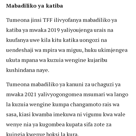
Mabadiliko ya katiba
Tumeona jinsi TFF ilivyofanya mabadiliko ya
katiba ya mwaka 2019 yaliyoujenga urais na
kuufanya uwe kila kitu katika uongozi na
uendeshaji wa mpira wa miguu, huku ukimjengea
ukuta mpana wa kuzuia wengine kujaribu
kushindana naye.
Tumeona mabadiliko ya kanuni za uchaguzi ya
mwaka 2021 yalivyogongomea msumari wa lango
la kuzuia wengine kumpa changamoto rais wa
sasa, kiasi kwamba imekuwa ni vigumu kwa wale
wenye nia ya kugombea kupata sifa zote za
kuingia kwenye boksi la kura.