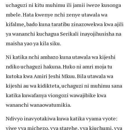
uchaguzi ni kitu muhimu ili jamii iweze kusonga
mbele. Hata kwenye nchi zenye utawala wa
kifalme, bado kuna taratibu zinazowekwa kwa ajili
ya wananchi kuchagua Serikali inayojihusisha na
maisha yao ya kila siku.
Ni katika nchi ambazo kuna utawala wa kijeshi
ndiko uchaguzi hakuna. Huko ni amri moja tu
kutoka kwa Amiri Jeshi Mkuu. Bila utawala wa
kijeshi au wa kidikteta, uchaguzi ni muhimu sana
katika kuwafanya viongozi wawajibike kwa
wananchi wanaowatumikia.
Ndivyo inavyotakiwa kuwa katika vyama vyote:
viwe vya michezo, vya starehe, vya kiuchumi, vya