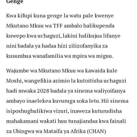
Genge
Kwa kifupi kuna genge la watu pale kwenye
Mkutano Mkuu wa TFF ambalo halikupenda
kuwepo kwa uchaguzi, lakini halikujua lifanye
nini badala ya hadaa hizi zilizofanyika za
kusumbua wanafamilia wa mpira wa miguu.
Wajumbe wa Mkutano Mkuu wa kawaida kule
Moshi, wangefikia azimio la kutoitisha uchaguzi
hadi mwaka 2028 badala ya sinema waliyoifanya
ambayo inaelekea kuvuruga soka letu. Hii sinema
isiposhughulikiwa vizuri, inaweza kuturudisha
mahakamani wakati huu tunajiandaa kwa fainali
za Ubingwa wa Mataifa ya Afrika (CHAN)