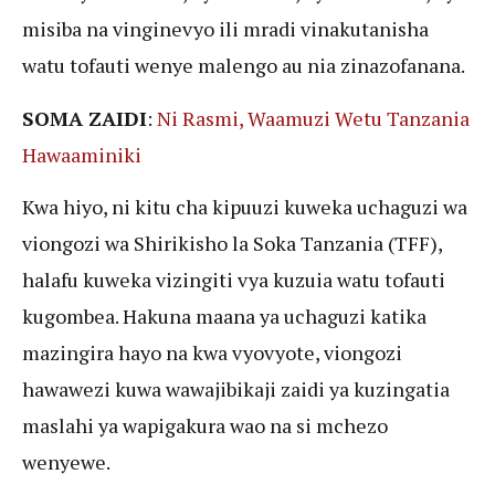
misiba na vinginevyo ili mradi vinakutanisha
watu tofauti wenye malengo au nia zinazofanana.
SOMA ZAIDI
:
Ni Rasmi, Waamuzi Wetu Tanzania
Hawaaminiki
Kwa hiyo, ni kitu cha kipuuzi kuweka uchaguzi wa
viongozi wa Shirikisho la Soka Tanzania (TFF),
halafu kuweka vizingiti vya kuzuia watu tofauti
kugombea. Hakuna maana ya uchaguzi katika
mazingira hayo na kwa vyovyote, viongozi
hawawezi kuwa wawajibikaji zaidi ya kuzingatia
maslahi ya wapigakura wao na si mchezo
wenyewe.