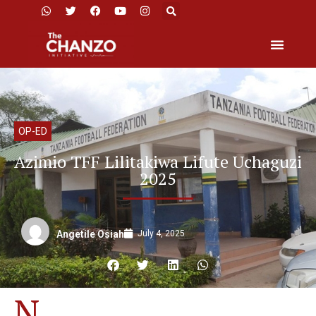
OP-ED
Azimio TFF Lilitakiwa Lifute Uchaguzi
2025
July 4, 2025
Angetile Osiah
N