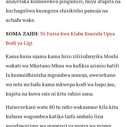
anayetaka kumuwekea pingamizi, huyu atapita na
kuchaguliwa kuongoza shirikisho pamoja na
uchafu wake.
SOMA ZAIDI
:
Ni Fursa kwa Klabu Kuunda Upya
Bodi ya Ligi
Kama kuna njama kama hizo zilizofanyika Moshi
wakati wa Mkutano Mkuu wa kufikia azimio batili
la kumuidhinisha mgombea mmoja, uwezekano
wa mtu mchafu kama mkwepa kodi wa hapo juu,
kupita na kuwa rais ni kitu rahisi sana.
Haiwezekani watu 80 tu ndio wakaamue kila kitu
kuhusu wagombea katika taifa ambalo lina
wendawazimu wa mapenzi ya mpira wa miguu.