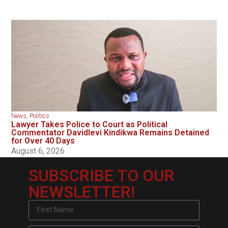
News
,
Politics
Lawyer Takes Police to Court as Political
Commentator Davidlevi Kindikwa Remains Detained
for Over 40 Days
August 6, 2026
SUBSCRIBE TO OUR
NEWSLETTER!