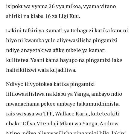
isipokuwa vyama 26 vya mikoa, vyama vitano
shiriki na klabu 16 za Ligi Kuu.
Lakini tafsiri ya Kamati ya Uchaguzi katika kanuni
hiyo ni kwamba yule aliyewasilisha pingamizi
ndiye anayetakiwa afike mbele ya kamati
kulitetea. Yaani kama hayupo na pingamizi lake
halisikilizwi wala kujadiliwa.
Ndivyo ilivyotokea katika pingamizi
lililowasilishwa na klabu ya Yanga, ambayo ndio
mwanachama pekee ambaye hakumuidhinisha
rais wa sasa wa TFF, Wallace Karia, kutetea kiti
chake. Ofisa Mtendaji Mkuu wa Yanga, Andrew
Ntine, ndiye aliyewasilisha pingamizi hilo, lakini