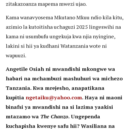
zitakazoanza mapema mwezi ujao.
Kama wanavyosema Mkutano Mkuu ndio kila kitu,
azimio la kutoitisha uchaguzi 2025 lingeswihi na
kama ni usumbufu ungekuja kwa njia nyingine,
lakini si hii ya kudhani Watanzania wote ni
wapuuzi.
Angetile Osiah ni mwandishi mkongwe wa
habari na mchambuzi mashuhuri wa michezo
Tanzania. Kwa mrejesho, anapatikana
kupitia
ngetaiku@yahoo.com
. Haya ni maoni
binafsi ya mwandishi na si lazima yaakisi
mtazamo wa
The Chanzo
. Ungependa
kuchapisha kwenye safu hii? Wasiliana na