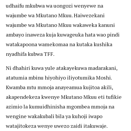
udhaifu mkubwa wa uongozi wenyewe na
wajumbe wa Mkutano Mkuu. Haiwezekani
wajumbe wa Mkutano Mkuu wakaweka kanuni
ambayo inaweza kuja kuwageuka hata wao pindi
watakapoona wamekomaa na kutaka kushika
nyadhifa kubwa TFF.
Ni dhahiri kuwa yule atakayekuwa madarakani,
atatumia mbinu hiyohiyo iliyotumika Moshi.
Kwamba mtu mmoja anayeamua kujitoa akili,
akapendekeza kwenye Mkutano Mkuu eti tufikie
azimio la kumuidhinisha mgombea mmoja na
wengine wakakubali bila ya kuhoji iwapo
watajitokeza wenye uwezo zaidi itakuwaje.