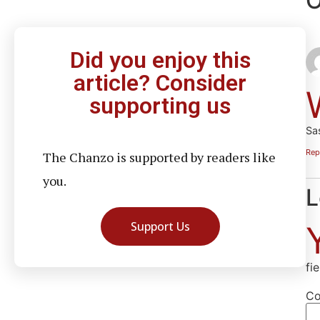
O
Did you enjoy this
article? Consider
supporting us
Sa
Rep
The Chanzo is supported by readers like
you.
L
Support Us
fi
C