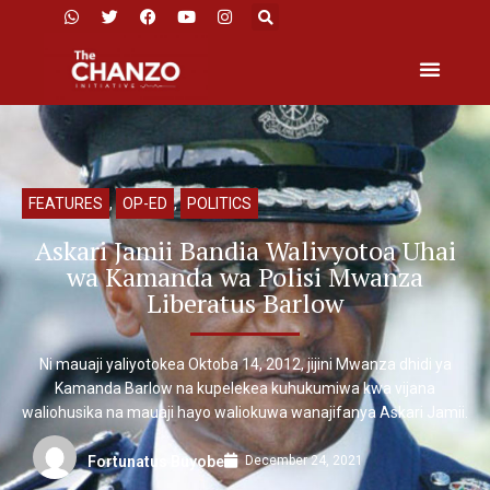
FEATURES
,
OP-ED
,
POLITICS
Askari Jamii Bandia Walivyotoa Uhai
wa Kamanda wa Polisi Mwanza
Liberatus Barlow
Ni mauaji yaliyotokea Oktoba 14, 2012, jijini Mwanza dhidi ya
Kamanda Barlow na kupelekea kuhukumiwa kwa vijana
waliohusika na mauaji hayo waliokuwa wanajifanya Askari Jamii.
December 24, 2021
Fortunatus Buyobe