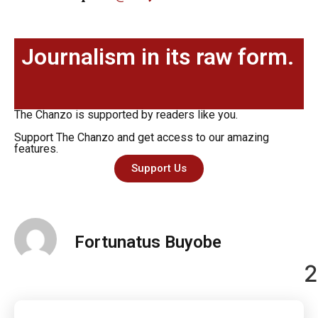
Journalism in its raw form.
The Chanzo is supported by readers like you.
Support The Chanzo and get access to our amazing
features.
Support Us
Fortunatus Buyobe
2