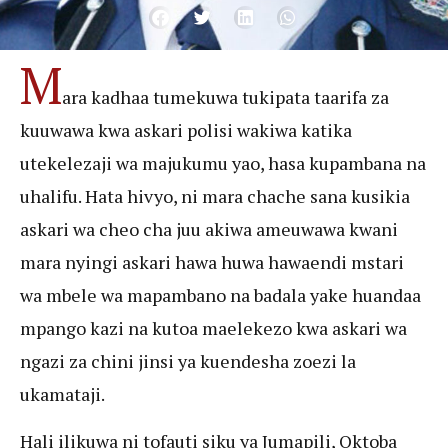
M
ara kadhaa tumekuwa tukipata taarifa za
kuuwawa kwa askari polisi wakiwa katika
utekelezaji wa majukumu yao, hasa kupambana na
uhalifu. Hata hivyo, ni mara chache sana kusikia
askari wa cheo cha juu akiwa ameuwawa kwani
mara nyingi askari hawa huwa hawaendi mstari
wa mbele wa mapambano na badala yake huandaa
mpango kazi na kutoa maelekezo kwa askari wa
ngazi za chini jinsi ya kuendesha zoezi la
ukamataji.
Hali ilikuwa ni tofauti siku ya Jumapili, Oktoba