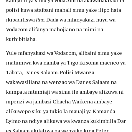
polisi kuwa ataibani mahali simu yake ilipo hata
ikibadiliswa
line
. Dada wa mfanyakazi huyu wa
Vodacom alifanya mahojiano na mimi na
kuthibitisha.
Yule mfanyakazi wa Vodacom, alibaini simu yake
inatumiwa kwa namba ya Tigo ikisoma maeneo ya
Tabata, Dar es Salaam. Polisi Mwanza
wakawasiliana na wenzao wa Dar es Salaam na
kumpata mtumiaji wa simu ile ambaye alikuwa ni
mpenzi wa jambazi Chacha Waikena ambaye
alikuwepo siku ya tukio la mauaji ya Kamanda
Lyimo na ndiye alikuwa wa kwanza kukimbilia Dar
es Salaam akifatiwa na wenzake kina Peter