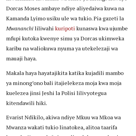
Dorcas Moses ambaye ndiye aliyedaiwa kuwa na
Kamanda Lyimo usiku ule wa tukio. Pia gazeti la
Mwananchi
liliwahi
kuripoti
kunaswa kwa ujumbe
mfupi kutoka kwenye simu ya Dorcas ukimweka
karibu na waliokuwa nyuma ya utekelezaji wa
mauaji haya.
Makala haya hayatajikita katika kujadili mambo
ya minong’ono bali itajielekeza moja kwa moja
kuelezea jinsi Jeshi la Polisi lilivyotegua
kitendawili hiki.
Evarist Ndikilo, akiwa ndiye Mkuu wa Mkoa wa
Mwanza wakati tukio linatokea, alitoa taarifa