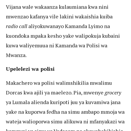
Vijana wale wakaanza kulaumiana kwa nini
mwenzao kafanya vile lakini wakaishia kuiba
radio call
aliyokuwanayo Kamanda Lyimo na
kuondoka mpaka kesho yake walipokuja kubaini
kuwa waliyemuua ni Kamanda wa Polisi wa
Mwanza.
Upelelezi wa polisi
Makachero wa polisi walimshikilia mwalimu
Dorcas kwa ajili ya maelezo. Pia, mwenye
grocery
ya Lumala alienda kuripoti juu ya kuvamiwa jana
yake na kuporwa fedha na simu ambapo mmoja wa
wateja walioporwa simu alikuwa ni mfanyakazi wa
kampuni ya simu ya Vodacom na akawahakikishia