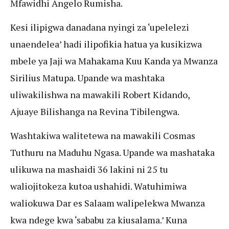
Mfawidhi Angelo Rumisha.
Kesi ilipigwa danadana nyingi za ‘upelelezi
unaendelea’ hadi ilipofikia hatua ya kusikizwa
mbele ya Jaji wa Mahakama Kuu Kanda ya Mwanza
Sirilius Matupa. Upande wa mashtaka
uliwakilishwa na mawakili Robert Kidando,
Ajuaye Bilishanga na Revina Tibilengwa.
Washtakiwa walitetewa na mawakili Cosmas
Tuthuru na Maduhu Ngasa. Upande wa mashataka
ulikuwa na mashaidi 36 lakini ni 25 tu
waliojitokeza kutoa ushahidi. Watuhimiwa
waliokuwa Dar es Salaam walipelekwa Mwanza
kwa ndege kwa ‘sababu za kiusalama.’ Kuna