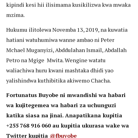
kipindi kesi hii ilisimama kusikilizwa kwa mwaka
mzima.
Hukumu ilitolewa Novemba 13, 2019, na kuwatia
hatiani watuhumiwa wanne ambao ni Peter
Mchael Muganyizi, Abddulahan Ismail, Abdallah
Petro na Mgige Mwita. Wengine watatu
waliachiwa huru kwani mashtaka dhidi yao
yalishindwa kuthibitika akiwemo Chacha.
Fortunatus Buyobe ni mwandishi wa habari
wa kujitegemea wa habari za uchunguzi
katika siasa na jinai. Anapatikana kupitia
+255 768 916 060 au kupitia ukurasa wake wa
Twitter kupitia
@fbuyobe