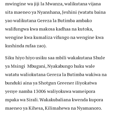
mwingine wa jiji la Mwanza, walikutana vijana
sita maeneo ya Nyanshana, Jeshini (watatu baina
yao walikutana Gereza la Butimba ambako
walifungwa kwa makosa kadhaa na kutoka,
wengine kwa kumaliza vifungo na wengine kwa
kushinda rufaa zao).
Siku hiyo hiyo usiku saa mbili wakakutana Shule
ya Msingi Mbugani, Nyakabungo huku wale
watatu waliokutana Gereza la Butimba wakiwa na
bunduki aina ya Shotgun Greener iliyokatwa
yenye namba 13006 waliyokuwa wameipora
mpaka wa Sirali. Wakakubaliana kwenda kupora
maeneo ya Kihesa, Kilimahewa na Nyamanoro.