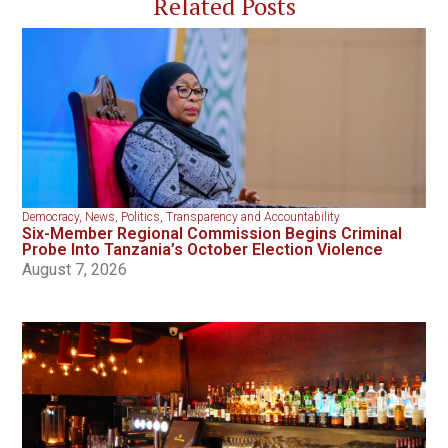
Related Posts
Democracy
,
News
,
Politics
,
Transparency and Accountability
Six-Member Regional Commission Begins Criminal
Probe Into Tanzania’s October Election Violence
August 7, 2026