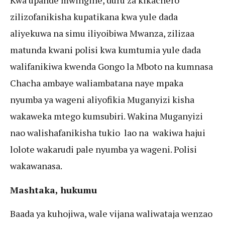
Kwa upande mwingine, duru za kikachero
zilizofanikisha kupatikana kwa yule dada
aliyekuwa na simu iliyoibiwa Mwanza, zilizaa
matunda kwani polisi kwa kumtumia yule dada
walifanikiwa kwenda Gongo la Mboto na kumnasa
Chacha ambaye waliambatana naye mpaka
nyumba ya wageni aliyofikia Muganyizi kisha
wakaweka mtego kumsubiri. Wakina Muganyizi
nao walishafanikisha tukio lao na wakiwa hajui
lolote wakarudi pale nyumba ya wageni. Polisi
wakawanasa.
Mashtaka, hukumu
Baada ya kuhojiwa, wale vijana waliwataja wenzao