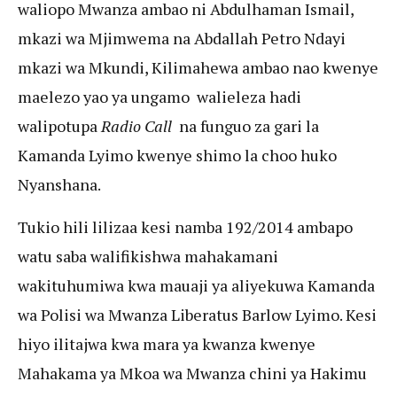
waliopo Mwanza ambao ni Abdulhaman Ismail,
mkazi wa Mjimwema na Abdallah Petro Ndayi
mkazi wa Mkundi, Kilimahewa ambao nao kwenye
maelezo yao ya ungamo walieleza hadi
walipotupa
Radio Call
na funguo za gari la
Kamanda Lyimo kwenye shimo la choo huko
Nyanshana.
Tukio hili lilizaa kesi namba 192/2014 ambapo
watu saba walifikishwa mahakamani
wakituhumiwa kwa mauaji ya aliyekuwa Kamanda
wa Polisi wa Mwanza Liberatus Barlow Lyimo. Kesi
hiyo ilitajwa kwa mara ya kwanza kwenye
Mahakama ya Mkoa wa Mwanza chini ya Hakimu