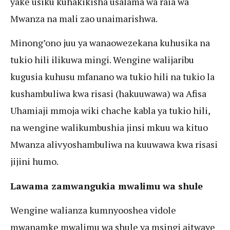
yake usiku kuhakikisha usalama wa raia wa
Mwanza na mali zao unaimarishwa.
Minong’ono juu ya wanaowezekana kuhusika na
tukio hili ilikuwa mingi. Wengine walijaribu
kugusia kuhusu mfanano wa tukio hili na tukio la
kushambuliwa kwa risasi (hakuuwawa) wa Afisa
Uhamiaji mmoja wiki chache kabla ya tukio hili,
na wengine walikumbushia jinsi mkuu wa kituo
Mwanza alivyoshambuliwa na kuuwawa kwa risasi
jijini humo.
Lawama zamwangukia mwalimu wa shule
Wengine walianza kumnyooshea vidole
mwanamke mwalimu wa shule ya msingi aitwaye