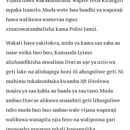
Vijana hawa wakakubaliana wapite tena Kitangiri
mpaka Isamilo. Muda wote huu baadhi ya waporaji
hawa walikuwa wamevaa nguo
zinazowatambulisha kama Polisi Jamii.
Wakati haya yakitokea, mida ya kama saa saba au
nane usiku huo huo, Kamanda Lyimo
alishamfikisha mwalimu Dorcas nje ya uzio wa
geti lake na alishapiga honi ili afunguliwe geti. Ni
muhimu tukakumbuka kwamba
lift
ilitolewa
majira ya saa kabla au baada ya saa tano. Muda
ambao Dorcas alikuwa anasubiri geti lifunguliwe
ndio muda huo huo ambao wale vijana waporaji
walikuwa wanapita njia hiyo na walipoona gari
imewasha mwanga mkali kuwamulika