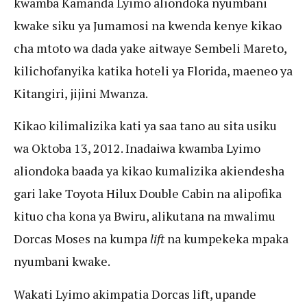
kwamba Kamanda Lyimo aliondoka nyumbani
kwake siku ya Jumamosi na kwenda kenye kikao
cha mtoto wa dada yake aitwaye Sembeli Mareto,
kilichofanyika katika hoteli ya Florida, maeneo ya
Kitangiri, jijini Mwanza.
Kikao kilimalizika kati ya saa tano au sita usiku
wa Oktoba 13, 2012. Inadaiwa kwamba Lyimo
aliondoka baada ya kikao kumalizika akiendesha
gari lake Toyota Hilux Double Cabin na alipofika
kituo cha kona ya Bwiru, alikutana na mwalimu
Dorcas Moses na kumpa
lift
na kumpekeka mpaka
nyumbani kwake.
Wakati Lyimo akimpatia Dorcas lift, upande