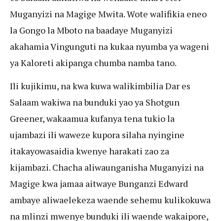
Muganyizi na Magige Mwita. Wote walifikia eneo
la Gongo la Mboto na baadaye Muganyizi
akahamia Vingunguti na kukaa nyumba ya wageni
ya Kaloreti akipanga chumba namba tano.
Ili kujikimu, na kwa kuwa walikimbilia Dar es
Salaam wakiwa na bunduki yao ya Shotgun
Greener, wakaamua kufanya tena tukio la
ujambazi ili waweze kupora silaha nyingine
itakayowasaidia kwenye harakati zao za
kijambazi. Chacha aliwaunganisha Muganyizi na
Magige kwa jamaa aitwaye Bunganzi Edward
ambaye aliwaelekeza waende sehemu kulikokuwa
na mlinzi mwenye bunduki ili waende wakaipore,