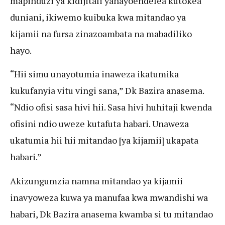
mapinduzi ya kidijitali yanayoendelea kutokea
duniani, ikiwemo kuibuka kwa mitandao ya
kijamii na fursa zinazoambata na mabadiliko
hayo.
“Hii simu unayotumia inaweza ikatumika
kukufanyia vitu vingi sana,” Dk Bazira anasema.
“Ndio ofisi sasa hivi hii. Sasa hivi huhitaji kwenda
ofisini ndio uweze kutafuta habari. Unaweza
ukatumia hii hii mitandao [ya kijamii] ukapata
habari.”
Akizungumzia namna mitandao ya kijamii
inavyoweza kuwa ya manufaa kwa mwandishi wa
habari, Dk Bazira anasema kwamba si tu mitandao