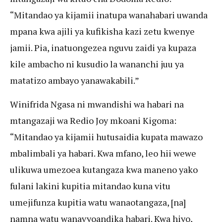
“Mitandao ya kijamii inatupa wanahabari uwanda
mpana kwa ajili ya kufikisha kazi zetu kwenye
jamii. Pia, inatuongezea nguvu zaidi ya kupaza
kile ambacho ni kusudio la wananchi juu ya
matatizo ambayo yanawakabili.”
Winifrida Ngasa ni mwandishi wa habari na
mtangazaji wa Redio Joy mkoani Kigoma:
“Mitandao ya kijamii hutusaidia kupata mawazo
mbalimbali ya habari. Kwa mfano, leo hii wewe
ulikuwa umezoea kutangaza kwa maneno yako
fulani lakini kupitia mitandao kuna vitu
umejifunza kupitia watu wanaotangaza, [na]
namna watu wanavyoandika habari. Kwa hiyo,