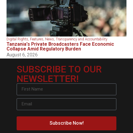
Digital Rights
,
Features
,
News
,
Transparency and Accountability
Tanzania’s Private Broadcasters Face Economic
Collapse Amid Regulatory Burden
August 6, 2026
SUBSCRIBE TO OUR
NEWSLETTER!
Subscribe Now!