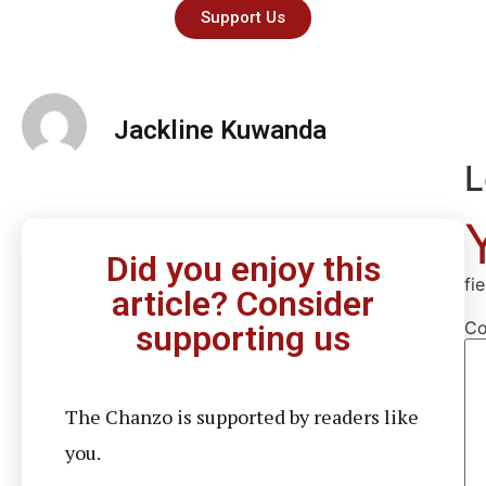
Support Us
Jackline Kuwanda
L
Did you enjoy this
fi
article? Consider
C
supporting us
The Chanzo is supported by readers like
you.