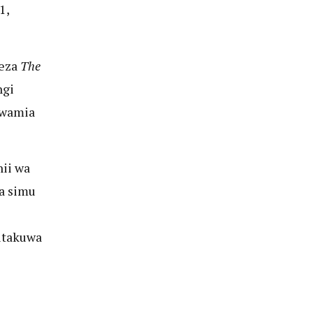
1,
leza
The
ngi
kwamia
nii wa
a simu
itakuwa