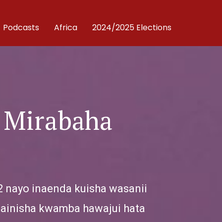
Podcasts
Africa
2024/2025 Elections
 Mirabaha
 nayo inaenda kuisha wasanii
ainisha kwamba hawajui hata