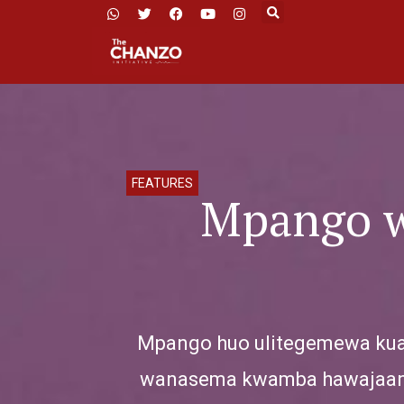
FEATURES
Mpango w
Mpango huo ulitegemewa kuan
wanasema kwamba hawajaanza