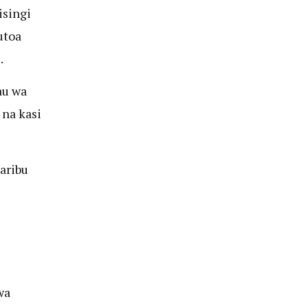
isingi
utoa
.
au wa
na kasi
aribu
wa