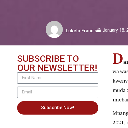
January 18,
Lukelo Francis
D
SUBSCRIBE TO
a
OUR NEWSLETTER!
wa was
kwenye
muda z
imebai
Subscribe Now!
Mpang
2021, 