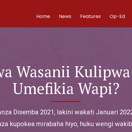
Home
News
Features
Op-Ed
a Wasanii Kulipwa
Umefikia Wapi?
za Disemba 2021, lakini wakati Januari 2022
 kupokea mirabaha hiyo, huku wengi wakib