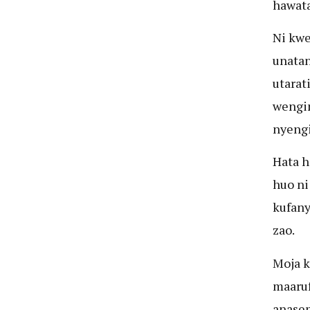
hawata
Ni kwe
unatan
utarat
wengin
nyengi
Hata h
huo ni
kufany
zao.
Moja k
maaruf
anasem