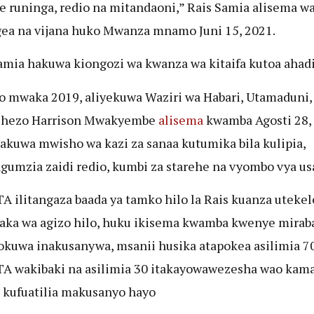
 runinga, redio na mitandaoni,” Rais Samia alisema wa
ea na vijana huko Mwanza mnamo Juni 15, 2021.
amia hakuwa kiongozi wa kwanza wa kitaifa kutoa ahadi
mwaka 2019, aliyekuwa Waziri wa Habari, Utamaduni,
chezo Harrison Mwakyembe
alisema
kwamba Agosti 28, 
takuwa mwisho wa kazi za sanaa kutumika bila kulipia,
gumzia zaidi redio, kumbi za starehe na vyombo vya usa
 ilitangaza baada ya tamko hilo la Rais kuanza utekel
aka wa agizo hilo, huku ikisema kwamba kwenye mirab
okuwa inakusanywa, msanii husika atapokea asilimia 7
 wakibaki na asilimia 30 itakayowawezesha wao kam
kufuatilia makusanyo hayo