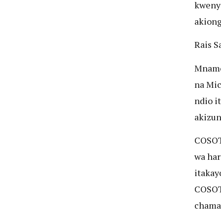
kwenye
akiong
Rais S
Mnamo 
na Mi
ndio i
akizun
COSOTA
wa har
itakay
COSOTA
chama 