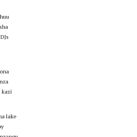
 huu
sha
 DJs
ona
anza
 kazi
na lake
by
enzangu