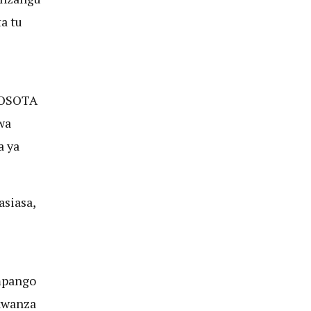
a tu
COSOTA
wa
a ya
siasa,
 mpango
kwanza