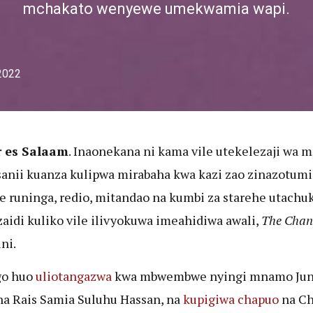
mchakato wenyewe umekwamia wapi.
 2022
r es Salaam
. Inaonekana ni kama vile utekelezaji wa 
anii kuanza kulipwa mirabaha kwa kazi zao zinazotum
 runinga, redio, mitandao na kumbi za starehe utachu
aidi kuliko vile ilivyokuwa imeahidiwa awali,
The Chan
ni.
o huo
uliotangazwa
kwa mbwembwe nyingi mnamo Juni
na Rais Samia Suluhu Hassan, na
kupigiwa chapuo
na C