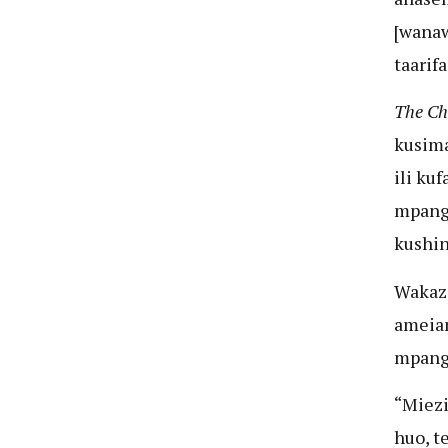
[wanaw
taarif
The C
kusim
ili ku
mpango
kushi
Wakazi
ameia
mpango
“Miezi
huo, t