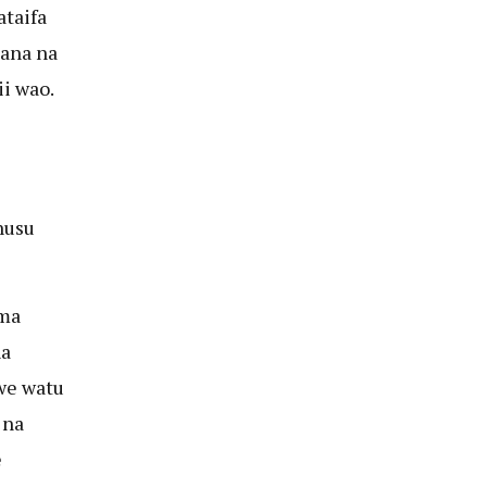
taifa
hana na
i wao.
nusu
ema
na
we watu
 na
e