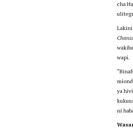
cha Ha
ulite
Lakini
Chanz
wakib
wapi.
“Binaf
miond
ya hiv
kukusa
ni hab
Wasan