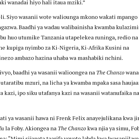
ki wanadai hiyo hali itaua mziki.”
li. Siyo wasanii wote waliounga mkono wakati mpango
gazwa. Baadhi ya wadau walibainisha kwamba kulazimi
ibu huo utumike Tanzania utapelekea runinga, redio na
e kupiga nyimbo za Ki-Nigeria, Ki-Afrika Kusini na
nezo ambazo hazina uhaba wa mashabiki nchini.
ivyo, baadhi ya wasanii walioongea na
The Chanzo
wana
 utaratibu mzuri, na licha ya kwamba mpaka sasa hauja
a kazi, ipo siku utafanya kazi na wasanii watanufaika na
ati ya wasanii hawa ni Frenk Felix anayejulikana kwa ji
u la Foby. Akiongea na
The Chanzo
kwa njia ya simu, Fo
a: “Mimi sijapata taarifa yoyote labda kwa [wasanii] w