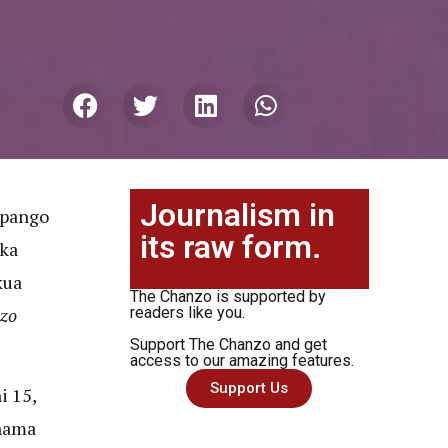
Journalism in
mpango
its raw form.
ika
kua
The Chanzo is supported by
zo
readers like you.
Support The Chanzo and get
access to our amazing features.
Support Us
 15,
hama