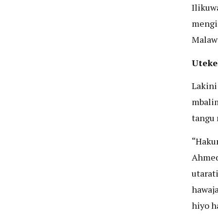
Ilikuw
mengin
Malawi
Uteke
Lakini
mbalim
tangu 
“Hakun
Ahmed 
utarat
hawaja
hiyo h