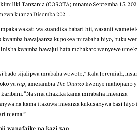
kimiliki Tanzania (COSOTA) mnamo Septemba 15, 202
gmewa kuanza Disemba 2021.
 mpaka wakati wa kuandika habari hii, wasanii wameie
o
kwamba hawajaanza kupokea mirabaha hiyo, huku we
ainisha kwamba hawajui hata mchakato wenyewe ume
si bado sijalipwa mrabaha wowote,” Kala Jeremiah, msa
oko ya
rap
, ameiambia
The Chanzo
kwenye mahojiano y
i karibuni. “Na sina uhakika kama mirabaha imeanza
nywa na kama itakuwa imeanza kukusanywa basi hiyo 
ari njema.”
ii wanafaike na kazi zao