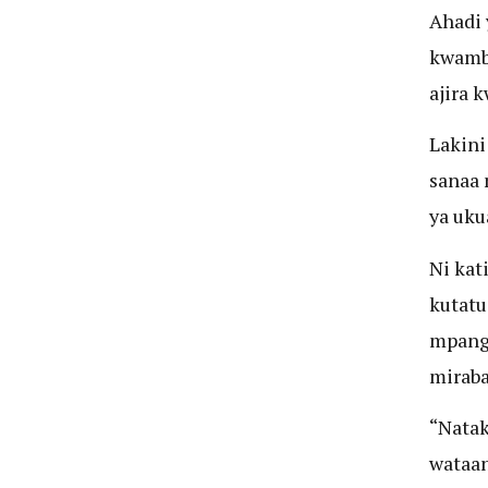
Ahadi 
kwamba
ajira 
Lakini
sanaa 
ya uku
Ni kat
kutatu
mpango
miraba
“Natak
wataan