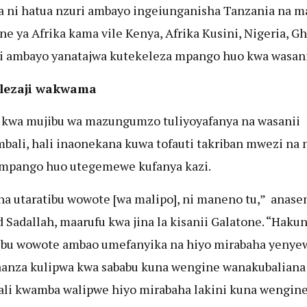
a ni hatua nzuri ambayo ingeiunganisha Tanzania na ma
e ya Afrika kama vile Kenya, Afrika Kusini, Nigeria, G
 ambayo yanatajwa kutekeleza mpango huo kwa wasani
lezaji wakwama
 kwa mujibu wa mazungumzo tuliyoyafanya na wasanii
bali, hali inaonekana kuwa tofauti takriban mwezi na 
mpango huo utegemewe kufanya kazi.
a utaratibu wowote [wa malipo], ni maneno tu,” anas
Sadallah, maarufu kwa jina la kisanii Galatone. “Haku
ibu wowote ambao umefanyika na hiyo mirabaha yenye
anza kulipwa kwa sababu kuna wengine wanakubaliana
ali kwamba walipwe hiyo mirabaha lakini kuna wengin