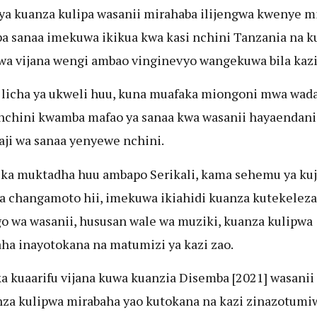
ya kuanza kulipa wasanii mirahaba ilijengwa kwenye m
 sanaa imekuwa ikikua kwa kasi nchini Tanzania na k
kwa vijana wengi ambao vinginevyo wangekuwa bila kazi
 licha ya ukweli huu, kuna muafaka miongoni mwa wad
nchini kwamba mafao ya sanaa kwa wasanii hayaendani 
aji wa sanaa yenyewe nchini.
ika muktadha huu ambapo Serikali, kama sehemu ya kuj
a changamoto hii, imekuwa ikiahidi kuanza kutekeleza
 wa wasanii, hususan wale wa muziki, kuanza kulipwa
ha inayotokana na matumizi ya kazi zao.
a kuaarifu vijana kuwa kuanzia Disemba [2021] wasanii
za kulipwa mirabaha yao kutokana na kazi zinazotumi