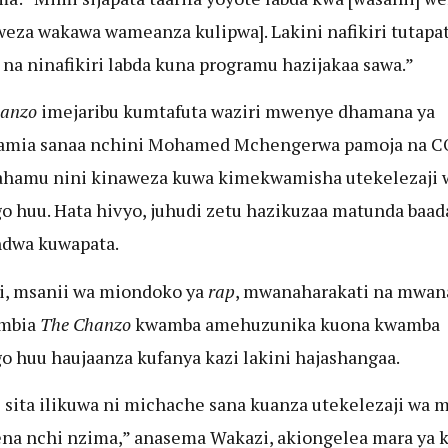
eza wakawa wameanza kulipwa]. Lakini nafikiri tutapat
a na ninafikiri labda kuna programu hazijakaa sawa.”
hanzo
imejaribu kumtafuta waziri mwenye dhamana ya
amia sanaa nchini Mohamed Mchengerwa pamoja na 
fahamu nini kinaweza kuwa kimekwamisha utekelezaji 
 huu. Hata hivyo, juhudi zetu hazikuzaa matunda baad
ndwa kuwapata.
, msanii wa miondoko ya
rap
, mwanaharakati na mwana
mbia
The Chanzo
kwamba amehuzunika kuona kwamba
 huu haujaanza kufanya kazi lakini hajashangaa.
 sita ilikuwa ni michache sana kuanza utekelezaji wa
ena nchi nzima,” anasema Wakazi, akiongelea mara ya 