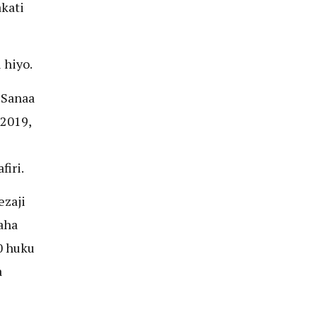
kati
 hiyo.
 Sanaa
2019,
firi.
ezaji
aha
0 huku
a