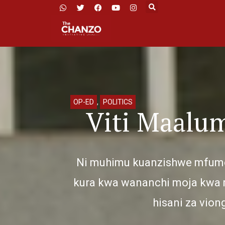
OP-ED
,
POLITICS
Viti Maalu
Ni muhimu kuanzishwe mfum
kura kwa wananchi moja kwa m
hisani za vion