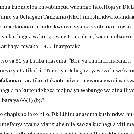
mua kuendelea kuwatambua wabunge hao. Hoja ya Dk Li
Tume ya Uchaguzi Tanzania (NEC) imeshindwa kuanda
 unaofanana utumike kwenye vyama vyote na uliowazi
ya kuchagua wabunge wa viti maalum, kama ambavyo I
Katiba ya mwaka 1977 inavyotaka.
hiyo ya 81 ya katiba inasema: “Bila ya kuathiri masharti
eyo ya Katiba hii, Tume ya Uchaguzi yaweza kuweka m
fafanua utaratibu utakaotumiwa na vyama vya siasa kwa 
hagua na kupendekeza majina ya Wabunge wa aina iliy
ibara ya 66(1) (b).”
 chapisho lake hilo, Dk Lihiru anasema kushindwa hu
mefanya vyama vianzishe njia zao za kuchagua viti m
 hazikidhi viwango vya kimataifa vya Hatua Maalum z