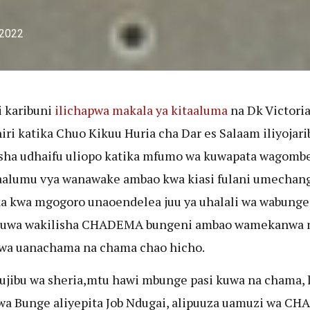
 2022
i karibuni
ilichapwa makala ya kitaaluma
na Dk Victoria
ri katika Chuo Kikuu Huria cha Dar es Salaam iliyojari
ha udhaifu uliopo katika mfumo wa kuwapata wagomb
aalumu vya wanawake ambao kwa kiasi fulani umechan
a kwa mgogoro unaoendelea juu ya uhalali wa wabunge
kuwa wakilisha CHADEMA bungeni ambao wamekanwa 
wa uanachama na chama chao hicho.
jibu wa sheria,mtu hawi mbunge pasi kuwa na chama, 
wa Bunge aliyepita Job Ndugai, alipuuza uamuzi wa C