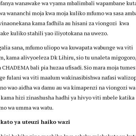
ofanya wanawake wa vyama mbalimbali wapambane kuta
wa wananchi moja kwa moja kuliko mfumo wa sasa amba
vinaonekana kama fadhila au hisani za viongozi kwa
ke kuliko stahili yao iliyotokana na uwezo.
alia sana, mfumo uliopo wa kuwapata wabunge wa viti
, kama alivyoeleza Dk Lihiru, sio tu unaleta migogoro
 CHADEMA bali pia huzaa ufisadi. Sio mara moja tumes
e fulani wa viti maalum wakinasibishwa nafasi walizop
no wao aidha wa damu au wa kimapenzi na viongozi wa
 kama hizi zinashusha hadhi ya hivyo viti mbele katika
mo wa umma wa watu.
kato ya uteuzi haiko wazi