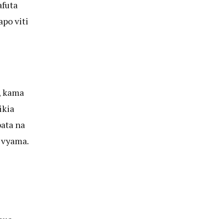
futa
po viti
, kama
ikia
ata na
 vyama.