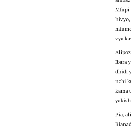
Mfupi 
hivyo,
mfumo 
vya ka
Alipoz
Ibara 
dhidi 
nchi k
kama u
yakish
Pia, al
Biana