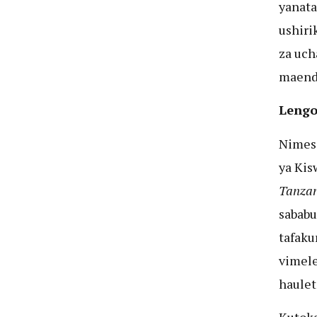
yanata
ushiri
za uch
maende
Lengo
Nimeso
ya Kis
Tanzan
sababu
tafaku
vimele
hauleti
Kutoka