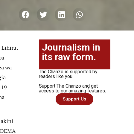
Journalism in
 Lihiru,
its raw form.
bu
ea wa
The Chanzo is supported by
gia
readers like you.
Support The Chanzo and get
 19
access to our amazing features.
na
Support Us
lakini
HADEMA