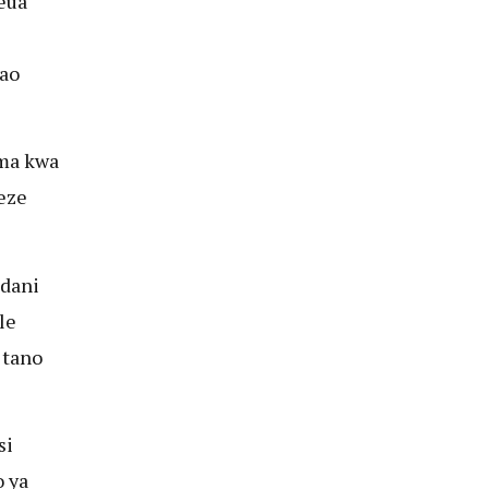
eua
ao
ma kwa
eze
ndani
le
 tano
si
 ya