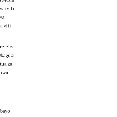
wa viti
wa
 viti
rejelea
Ubaguzi
tua za
tiwa
mbayo