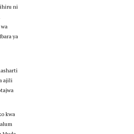
hiru ni
a
 wa
bara ya
asharti
ajili
otajwa
ko kwa
aalum
a Muda