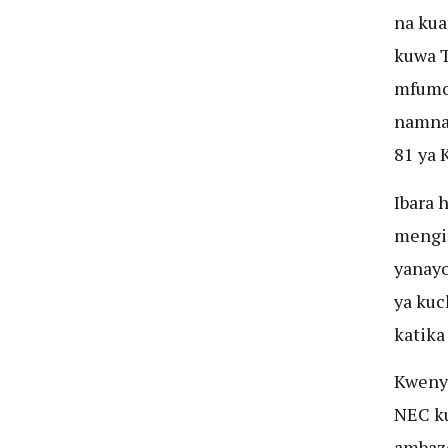
na kua
kuwa 
mfumo
namna 
81 ya 
Ibara 
mengin
yanayo
ya kuc
katika 
Kwenye
NEC ku
ambazo