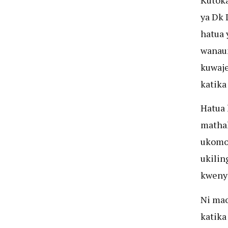
ya Dk 
hatua 
wanau
kuwaj
katika
Hatua
mathal
ukomo 
ukilin
kwenye
Ni mao
katik