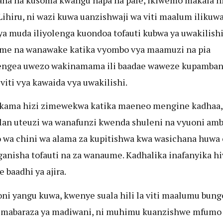
Lihiru, ni wazi kuwa uanzishwaji wa viti maalum ilikuwa
ya muda iliyolenga kuondoa tofauti kubwa ya uwakilishi
me na wanawake katika vyombo vya maamuzi na pia
engea uwezo wakinamama ili baadae waweze kupamba
 viti vya kawaida vya uwakilishi.
 kama hizi zimewekwa katika maeneo mengine kadhaa,
an uteuzi wa wanafunzi kwenda shuleni na vyuoni am
wa chini wa alama za kupitishwa kwa wasichana huwa 
ganisha tofauti na za wanaume. Kadhalika inafanyika h
 baadhi ya ajira.
ni yangu kuwa, kwenye suala hili la viti maalumu bung
a mabaraza ya madiwani, ni muhimu kuanzishwe mfumo