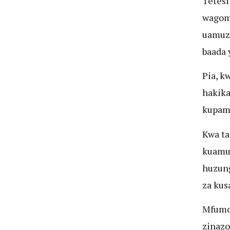
Tetesi
wagomb
uamuzi
baada 
Pia, k
hakik
kupamb
Kwa ta
kuamua
huzun
za kus
Mfumo 
zinazo