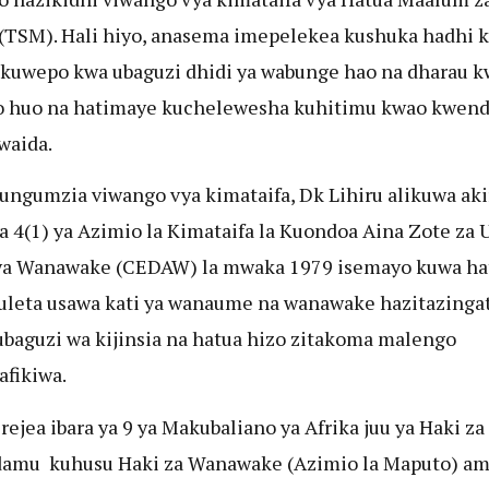
(TSM). Hali hiyo, anasema imepelekea kushuka hadhi k
 kuwepo kwa ubaguzi dhidi ya wabunge hao na dharau k
huo na hatimaye kuchelewesha kuhitimu kwao kwenda
waida.
ungumzia viwango vya kimataifa, Dk Lihiru alikuwa aki
ya 4(1) ya Azimio la Kimataifa la Kuondoa Aina Zote za 
ya Wanawake (CEDAW) la mwaka 1979 isemayo kuwa ha
uleta usawa kati ya wanaume na wanawake hazitazinga
baguzi wa kijinsia na hatua hizo zitakoma malengo
afikiwa.
irejea ibara ya 9 ya Makubaliano ya Afrika juu ya Haki za
damu kuhusu Haki za Wanawake (Azimio la Maputo) a