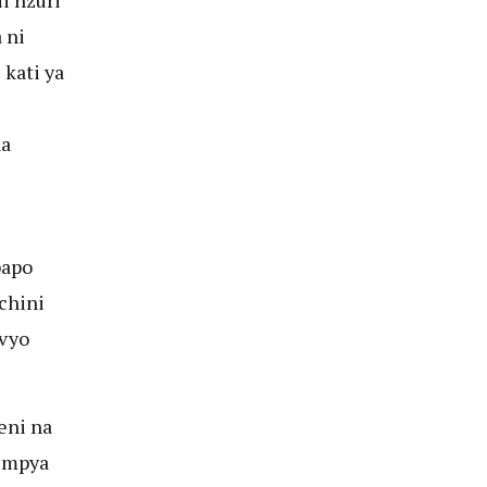
 ni
 kati ya
na
bapo
chini
ivyo
eni na
 mpya