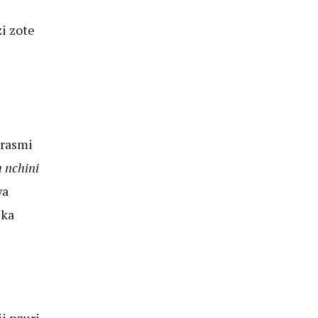
i zote
 rasmi
 nchini
wa
ika
i nzuri