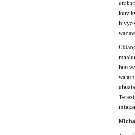
utaka
kura k
hivyo 
wanawa
Ukiang
maalum
huu wa
wabung
uhusia
Tetesi
mtaza
Micha