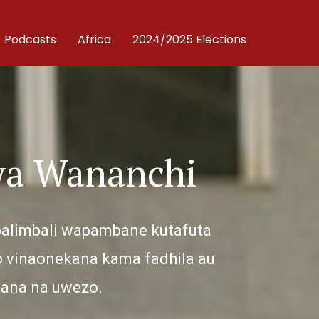
Podcasts
Africa
2024/2025 Elections
wa Wananchi
limbali wapambane kutafuta
o vinaonekana kama fadhila au
okana na uwezo.