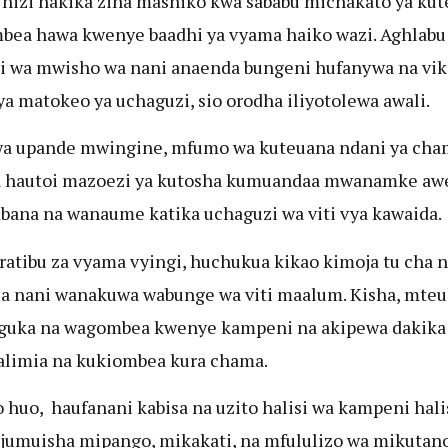
 hizi hakika zina mashiko kwa sababu michakato ya kut
ea hawa kwenye baadhi ya vyama haiko wazi. Aghlabu
 wa mwisho wa nani anaenda bungeni hufanywa na vik
ya matokeo ya uchaguzi, sio orodha iliyotolewa awali.
wa upande mwingine, mfumo wa kuteuana ndani ya cha
a hautoi mazoezi ya kutosha kumuandaa mwanamke aw
ana na wanaume katika uchaguzi wa viti vya kawaida.
ratibu za vyama vyingi, huchukua kikao kimoja tu cha 
 nani wanakuwa wabunge wa viti maalum. Kisha, mteu
guka na wagombea kwenye kampeni na akipewa dakika
alimia na kukiombea kura chama.
huo, haufanani kabisa na uzito halisi wa kampeni hali
jumuisha mipango, mikakati, na mfululizo wa mikutano