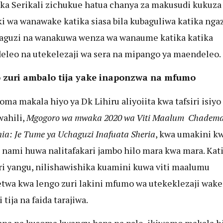
ka Serikali zichukue hatua chanya za makusudi kukuza
ki wa wanawake katika siasa bila kubaguliwa katika ngaz
aguzi na wanakuwa wenza wa wanaume katika katika
leo na utekelezaji wa sera na mipango ya maendeleo.
 zuri ambalo tija yake inaponzwa na mfumo
ma makala hiyo ya Dk Lihiru aliyoiita kwa tafsiri isiyo
wahili,
Mgogoro wa mwaka 2020 wa Viti Maalum Chadema
ia: Je Tume ya Uchaguzi Inafuata Sheria
, kwa umakini k
 nami huwa nalitafakari jambo hilo mara kwa mara. Kat
ri yangu, nilishawishika kuamini kuwa viti maalumu
twa kwa lengo zuri lakini mfumo wa utekeklezaji wake
 tija na faida tarajiwa.
na na kusoma kwangu hapa na pale, ikiwemo makala hi