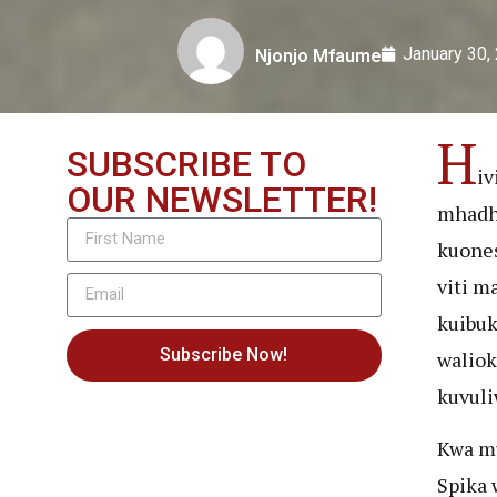
January 30,
Njonjo Mfaume
H
SUBSCRIBE TO
iv
OUR NEWSLETTER!
mhadhi
kuones
viti m
kuibuk
Subscribe Now!
walio
kuvuli
Kwa mu
Spika 