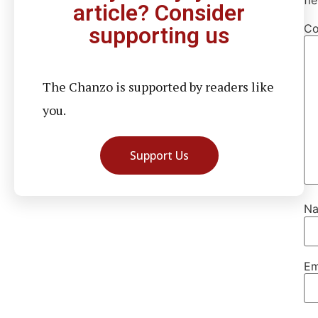
article? Consider
C
supporting us
The Chanzo is supported by readers like
you.
Support Us
N
Em