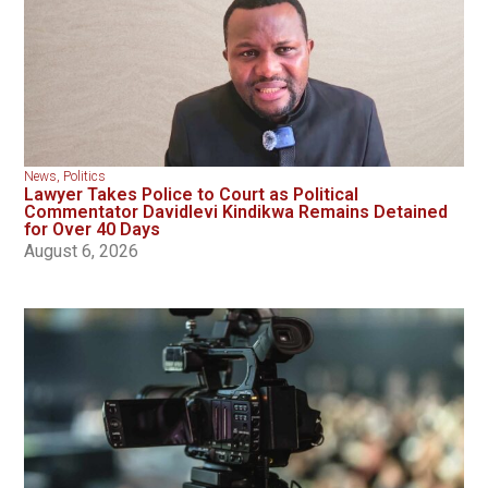
News
,
Politics
Lawyer Takes Police to Court as Political
Commentator Davidlevi Kindikwa Remains Detained
for Over 40 Days
August 6, 2026