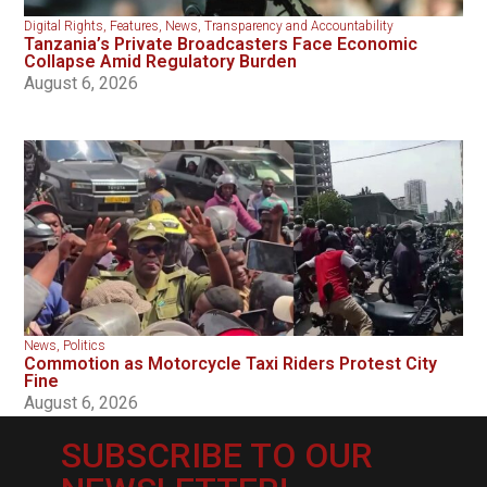
Digital Rights
,
Features
,
News
,
Transparency and Accountability
Tanzania’s Private Broadcasters Face Economic
Collapse Amid Regulatory Burden
August 6, 2026
News
,
Politics
Commotion as Motorcycle Taxi Riders Protest City
Fine
August 6, 2026
SUBSCRIBE TO OUR