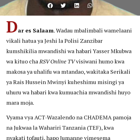
D
ar es Salaam
. Wadau mbalimbali wamelaani
vikali hatua ya Jeshi la Polisi Zanzibar
kumshikilia mwandishi wa habari Yasser Mkubwa
wa kituo cha
RSV Online TV
visiwani humo kwa
makosa ya uhalifu wa mtandao, wakitaka Serikali
ya Rais Hussein Mwinyi kuheshimu misingi ya
uhuru wa habari kwa kumuachia mwandishi huyo
mara moja.
Vyama vya ACT-Wazalendo na CHADEMA pamoja
na Jukwaa la Wahariri Tanzania (TEF), kwa
nyakati tofauti, hapo Jumanne vimesema