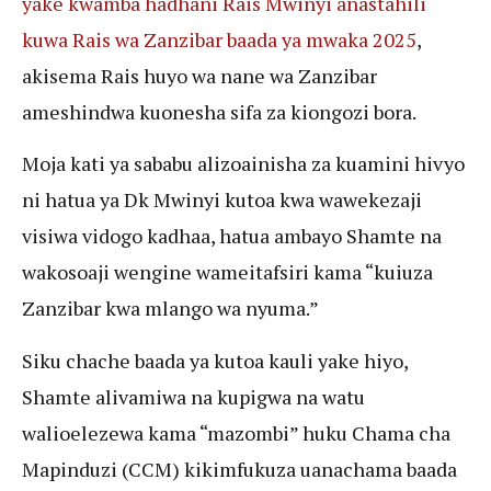
yake kwamba hadhani Rais Mwinyi anastahili
kuwa Rais wa Zanzibar baada ya mwaka 2025
,
akisema Rais huyo wa nane wa Zanzibar
ameshindwa kuonesha sifa za kiongozi bora.
Moja kati ya sababu alizoainisha za kuamini hivyo
ni hatua ya Dk Mwinyi kutoa kwa wawekezaji
visiwa vidogo kadhaa, hatua ambayo Shamte na
wakosoaji wengine wameitafsiri kama “kuiuza
Zanzibar kwa mlango wa nyuma.”
Siku chache baada ya kutoa kauli yake hiyo,
Shamte alivamiwa na kupigwa na watu
walioelezewa kama “mazombi” huku Chama cha
Mapinduzi (CCM) kikimfukuza uanachama baada