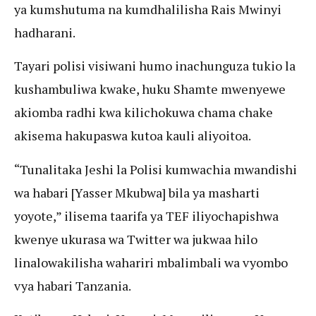
ya kumshutuma na kumdhalilisha Rais Mwinyi
hadharani.
Tayari polisi visiwani humo inachunguza tukio la
kushambuliwa kwake, huku Shamte mwenyewe
akiomba radhi kwa kilichokuwa chama chake
akisema hakupaswa kutoa kauli aliyoitoa.
“Tunalitaka Jeshi la Polisi kumwachia mwandishi
wa habari [Yasser Mkubwa] bila ya masharti
yoyote,” ilisema taarifa ya TEF iliyochapishwa
kwenye ukurasa wa Twitter wa jukwaa hilo
linalowakilisha wahariri mbalimbali wa vyombo
vya habari Tanzania.