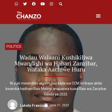
POLITICS
Wadau Walaani Kushikiliwa
Mwandishi wa Habari Zanzibar,
Wataka Aachiwe Huru
Ni yule mwandishi aliyemuhoji kada wa CCM ambaye alidai
kwamba hadhani Rais Mwinyi anapaswa kuwa Rais wa Zanzibar
baada ya 2025.
June 21, 2022
Lukelo Francis