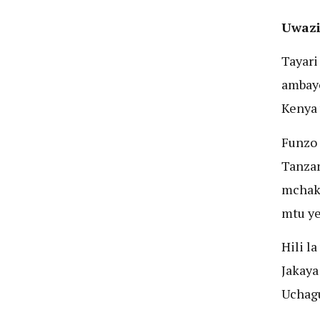
Uwazi
Tayari
ambayo
Kenya 
Funzo
Tanzan
mchak
mtu ye
Hili l
Jakaya
Uchagu