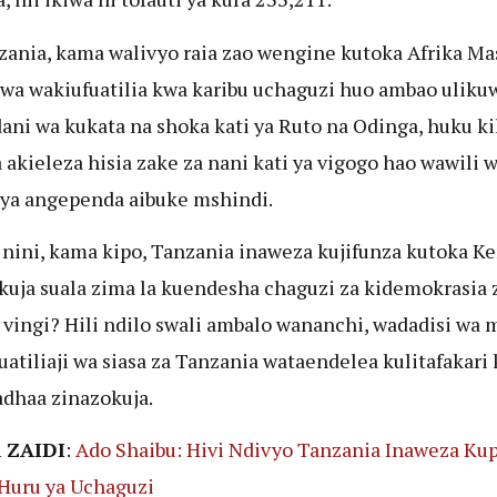
ania, kama walivyo raia zao wengine kutoka Afrika Mas
wa wakiufuatilia kwa karibu uchaguzi huo ambao uliku
ani wa kukata na shoka kati ya Ruto na Odinga, huku ki
akieleza hisia zake za nani kati ya vigogo hao wawili w
ya angependa aibuke mshindi.
 nini, kama kipo, Tanzania inaweza kujifunza kutoka K
kuja suala zima la kuendesha chaguzi za kidemokrasia 
vingi? Hili ndilo swali ambalo wananchi, wadadisi wa
uatiliaji wa siasa za Tanzania wataendelea kulitafakari
adhaa zinazokuja.
 ZAIDI
:
Ado Shaibu: Hivi Ndivyo Tanzania Inaweza Ku
Huru ya Uchaguzi