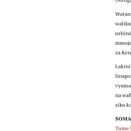
Watanz
waliku
ushind
mmoja 
za Ken
Lakini
linapo
vyama 
na waf
siku k
SOMA
Tume 