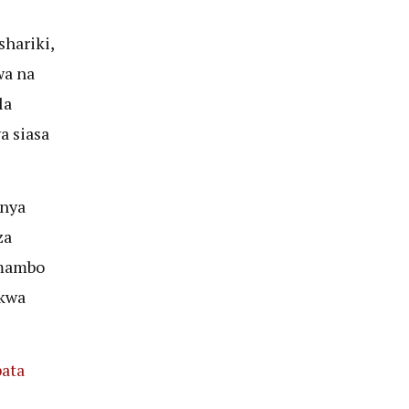
hariki,
wa na
la
a siasa
enya
za
 mambo
 kwa
pata