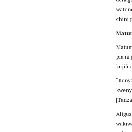
watend
chini 
Matum
Matumi
pia ni
kujifu
“Kenya
kwenye
[Tanza
Aligus
wakiwa