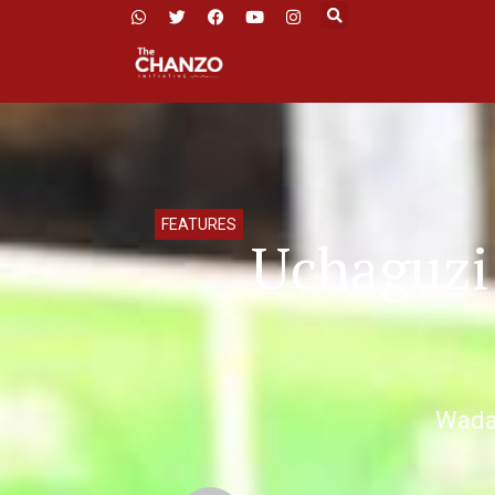
FEATURES
Uchaguzi
Wadau