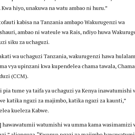
. Kwa hiyo, unakuwa na watu ambao ni huru.”
 tofauti kabisa na Tanzania ambapo Wakurugenzi wa
hauri, ambao ni wateule wa Rais, ndiyo huwa Wakurug
zi siku za uchaguzi.
akati wa uchaguzi Tanzania, wakurugenzi hawa hulala
ma vya upinzani kwa kupendelea chama tawala, Chama
duzi (CCM).
i pia tume ya taifa ya uchaguzi ya Kenya inawatumishi
e katika ngazi za majimbo, katika ngazi za kaunti,”
elea kueleza Kabwe.
C] hawawatumii watumishi wa umma kama wasimamizi 
zi,” aliongeza. “Kwenye ngazi za majimbo hawawatumi