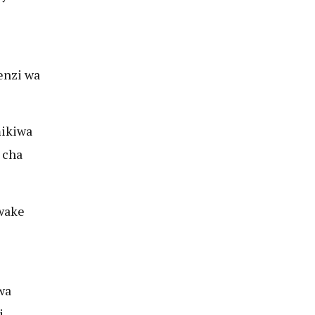
enzi wa
mikiwa
 cha
 wake
wa
i