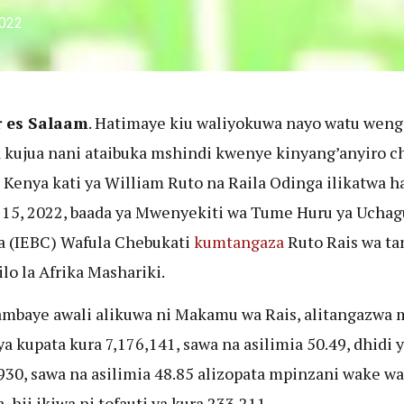
2022
r es Salaam
. Hatimaye kiu waliyokuwa nayo watu weng
 kujua nani ataibuka mshindi kwenye kinyang’anyiro ch
 Kenya kati ya William Ruto na Raila Odinga ilikatwa h
 15, 2022, baada ya Mwenyekiti wa Tume Huru ya Uchag
 (IEBC) Wafula Chebukati
kumtangaza
Ruto Rais wa ta
ilo la Afrika Mashariki.
ambaye awali alikuwa ni Makamu wa Rais, alitangazwa 
ya kupata kura 7,176,141, sawa na asilimia 50.49, dhidi 
930, sawa na asilimia 48.85 alizopata mpinzani wake wa
, hii ikiwa ni tofauti ya kura 233,211.