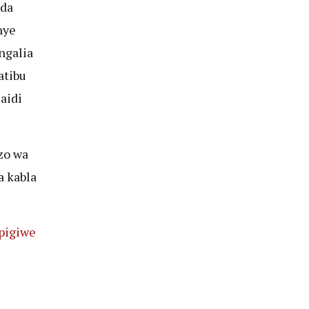
nda
nye
ngalia
atibu
aidi
zo wa
a kabla
pigiwe