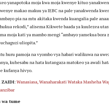
keo yanapotoka moja kwa moja kwenye kituo yanakwe
kwenye makao makuu ya IEBC na pale yanakwenda kwe
ambayo pia na mtu akitaka kwenda kuangalia pale anaa
hukua rekodi,” alisema Kikwete baada ya kuulezea utar
ma moja kati ya mambo mengi “ambayo yamekua bora z
 uchaguzi uliopita.”
atu huru pamoja na vyombo vya habari walikuwa na uwe
nya, kuhesabu na hata kutangaza matokeo ya awali hat
e kufanya hivyo.
 ZAIDI
:
Wanasiasa, Wanaharakati Wataka Masheha Wa
anzibar
 wa tume