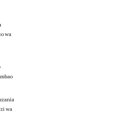
a
uo wa
e
ambao
nzania
zi wa