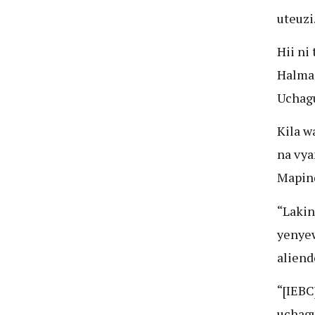
uteuzi
Hii ni
Halmas
Uchagu
Kila w
na vya
Mapin
“Lakin
yenyew
aliend
“[IEB
uchagu