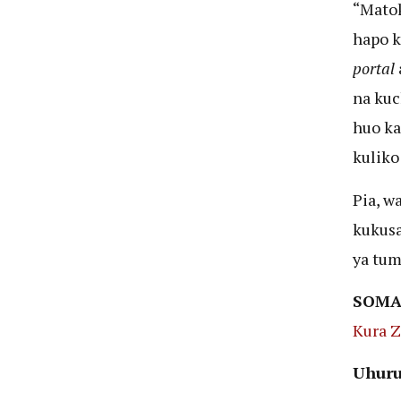
“Mato
hapo 
portal
na kuc
huo ka
kuliko
Pia, w
kukusa
ya tum
SOMA
Kura Z
Uhuru