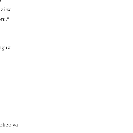
zi za
tu.”
aguzi
okeo ya