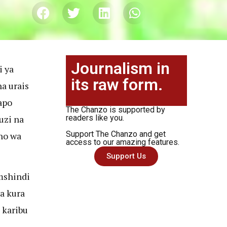
Journalism in
i ya
its raw form.
a urais
apo
The Chanzo is supported by
uzi na
readers like you.
Support The Chanzo and get
no wa
access to our amazing features.
Support Us
mshindi
ya kura
 karibu