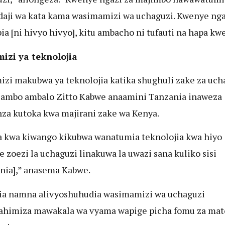
aji wa kata kama wasimamizi wa uchaguzi. Kwenye nga
pia [ni hivyo hivyo], kitu ambacho ni tufauti na hapa kwe
izi ya teknolojia
zi makubwa ya teknolojia katika shughuli zake za uch
 jambo ambalo Zitto Kabwe anaamini Tanzania inaweza
nza kutoka kwa majirani zake wa Kenya.
 kwa kiwango kikubwa wanatumia teknolojia kwa hiyo
 zoezi la uchaguzi linakuwa la uwazi sana kuliko sisi
nia],” anasema Kabwe.
ia namna alivyoshuhudia wasimamizi wa uchaguzi
himiza mawakala wa vyama wapige picha fomu za mat