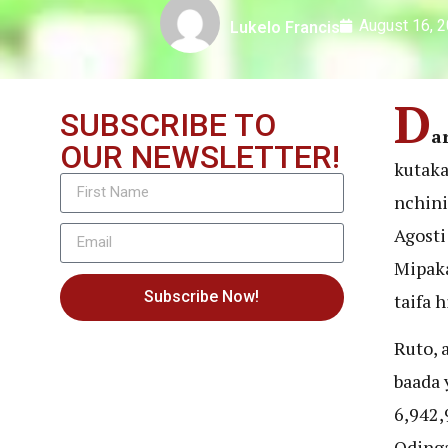
August 16, 
Lukelo Francis
D
SUBSCRIBE TO
a
OUR NEWSLETTER!
kutaka
nchini
Agosti
Mipaka
Subscribe Now!
taifa h
Ruto, 
baada 
6,942,
Odinga