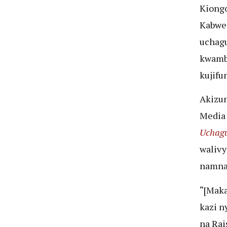
Kiongo
Kabwe,
uchagu
kwamba
kujifu
Akizun
Media 
Uchagu
walivy
namna
“[Maka
kazi n
na Rai