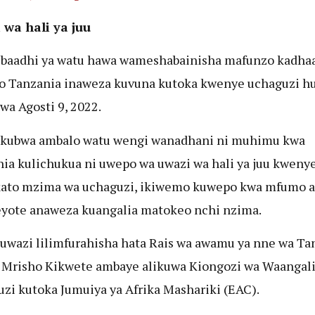
 wa hali ya juu
 baadhi ya watu hawa wameshabainisha mafunzo kadha
 Tanzania inaweza kuvuna kutoka kwenye uchaguzi h
wa Agosti 9, 2022.
 kubwa ambalo watu wengi wanadhani ni muhimu kwa
ia kulichukua ni uwepo wa uwazi wa hali ya juu kweny
ato mzima wa uchaguzi, ikiwemo kuwepo kwa mfumo 
yote anaweza kuangalia matokeo nchi nzima.
a uwazi lilimfurahisha hata Rais wa awamu ya nne wa Ta
 Mrisho Kikwete ambaye alikuwa Kiongozi wa Waangali
zi kutoka Jumuiya ya Afrika Mashariki (EAC).