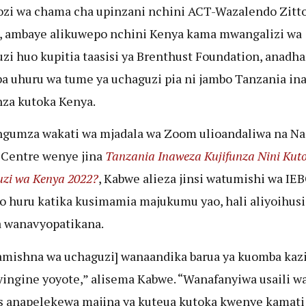
zi wa chama cha upinzani nchini ACT-Wazalendo Zitt
 ambaye alikuwepo nchini Kenya kama mwangalizi wa
zi huo kupitia taasisi ya Brenthust Foundation, anadha
 uhuru wa tume ya uchaguzi pia ni jambo Tanzania in
nza kutoka Kenya.
gumza wakati wa mjadala wa Zoom ulioandaliwa na Na
Centre wenye jina
Tanzania Inaweza Kujifunza Nini Kut
zi wa Kenya 2022?
, Kabwe alieza jinsi watumishi wa IE
o huru katika kusimamia majukumu yao, hali aliyoihusi
 wanavyopatikana.
mishna wa uchaguzi] wanaandika barua ya kuomba kaz
yingine yoyote,” alisema Kabwe. “Wanafanyiwa usaili w
s anapelekewa majina ya kuteua kutoka kwenye kamati