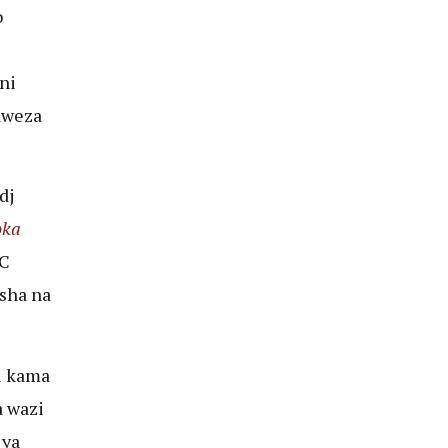
o
ni
aweza
dj
oka
BC
sha na
i kama
a wazi
 ya