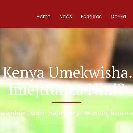
Home
News
Features
Op-Ed
 Kenya Umekwisha.
Imejifunza Nini?
 wataja uwazi, matumizi ya teknolojia na uad