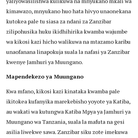
yaliyowasilishwa kulikuwa na mnyukano mkali wa
kimawazo, mnyukano huo hata hivyo unaonekana
kutokea pale tu siasa za ndani za Zanzibar
zilipohusika huku ikidhihirika kwamba wajumbe
wa kikosi kazi hicho walikuwa na mtazamo karibu
unaofanana linapokuja suala la nafasi ya Zanzibar
kwenye Jamhuri ya Muungano.
Mapendekezo ya Muungano
Kwa mfano, kikosi kazi kinataka kwamba pale
ikitokea kufanyika marekebisho yoyote ya Katiba,
au wakati wa kutungwa Katiba Mpya ya Jamhuri ya
Muungano wa Tanzania, suala la mafuta na gesi
asilia liwekwe sawa. Zanzibar siku zote imekuwa