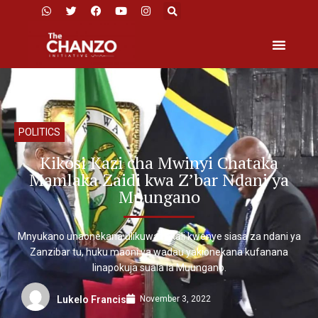
POLITICS
Kikosi Kazi cha Mwinyi Chataka
Mamlaka Zaidi kwa Z’bar Ndani ya
Muungano
Mnyukano unaonekana ulikuwa mkali kwenye siasa za ndani ya
Zanzibar tu, huku maoni ya wadau yakionekana kufanana
linapokuja suala la Muungano.
November 3, 2022
Lukelo Francis