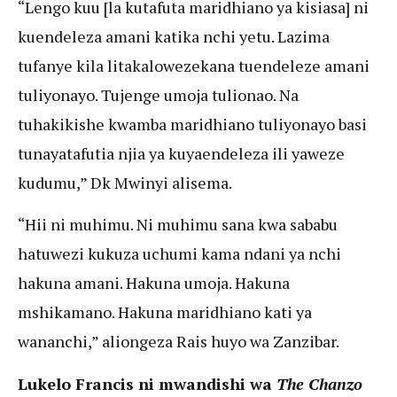
“Lengo kuu [la kutafuta maridhiano ya kisiasa] ni
kuendeleza amani katika nchi yetu. Lazima
tufanye kila litakalowezekana tuendeleze amani
tuliyonayo. Tujenge umoja tulionao. Na
tuhakikishe kwamba maridhiano tuliyonayo basi
tunayatafutia njia ya kuyaendeleza ili yaweze
kudumu,” Dk Mwinyi alisema.
“Hii ni muhimu. Ni muhimu sana kwa sababu
hatuwezi kukuza uchumi kama ndani ya nchi
hakuna amani. Hakuna umoja. Hakuna
mshikamano. Hakuna maridhiano kati ya
wananchi,” aliongeza Rais huyo wa Zanzibar.
Lukelo Francis ni mwandishi wa
The Chanzo