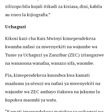
zilizopo bila kujali itikadi za kisiasa, dini, kabila
au eneo la kijiografia.”
Uchaguzi
Kikosi kazi cha Rais Mwinyi kimependekeza
kwamba nafasi za mwenyekiti na wajumbe wa
Tume ya Uchaguzi ya Zanzibar (ZEC) zitangazwe
na wanaoona wanafaa, wanazo sifa, waombe.
Pia, kimependekeza kuundwa kwa kamati
maalumu ya uteuzi wa nafasi ya mwenyekiti na
wajumbe wa ZEC ambayo itakuwa na jukumu la
kupokea maombi ya watu.
“Kamati imependekeza matokeo ya uchaguzi wa