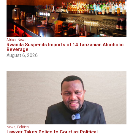
Africa
,
News
Rwanda Suspends Imports of 14 Tanzanian Alcoholic
Beverage
August 6, 2026
News
,
Politics
Lawyer Takes Police to Court as Political