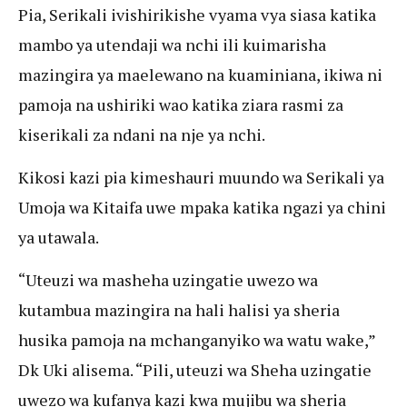
Pia, Serikali ivishirikishe vyama vya siasa katika
mambo ya utendaji wa nchi ili kuimarisha
mazingira ya maelewano na kuaminiana, ikiwa ni
pamoja na ushiriki wao katika ziara rasmi za
kiserikali za ndani na nje ya nchi.
Kikosi kazi pia kimeshauri muundo wa Serikali ya
Umoja wa Kitaifa uwe mpaka katika ngazi ya chini
ya utawala.
“Uteuzi wa masheha uzingatie uwezo wa
kutambua mazingira na hali halisi ya sheria
husika pamoja na mchanganyiko wa watu wake,”
Dk Uki alisema. “Pili, uteuzi wa Sheha uzingatie
uwezo wa kufanya kazi kwa mujibu wa sheria