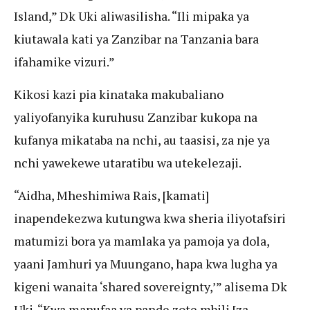
Island,” Dk Uki aliwasilisha. “Ili mipaka ya
kiutawala kati ya Zanzibar na Tanzania bara
ifahamike vizuri.”
Kikosi kazi pia kinataka makubaliano
yaliyofanyika kuruhusu Zanzibar kukopa na
kufanya mikataba na nchi, au taasisi, za nje ya
nchi yawekewe utaratibu wa utekelezaji.
“Aidha, Mheshimiwa Rais, [kamati]
inapendekezwa kutungwa kwa sheria iliyotafsiri
matumizi bora ya mamlaka ya pamoja ya dola,
yaani Jamhuri ya Muungano, hapa kwa lugha ya
kigeni wanaita ‘shared sovereignty,’” alisema Dk
Uki. “Kwa manufaa ya pande zote mbili [za