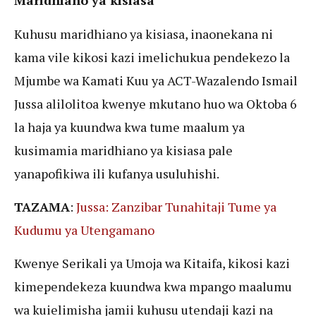
Maridhiano ya kisiasa
Kuhusu maridhiano ya kisiasa, inaonekana ni
kama vile kikosi kazi imelichukua pendekezo la
Mjumbe wa Kamati Kuu ya ACT-Wazalendo Ismail
Jussa alilolitoa kwenye mkutano huo wa Oktoba 6
la haja ya kuundwa kwa tume maalum ya
kusimamia maridhiano ya kisiasa pale
yanapofikiwa ili kufanya usuluhishi.
TAZAMA
:
Jussa: Zanzibar Tunahitaji Tume ya
Kudumu ya Utengamano
Kwenye Serikali ya Umoja wa Kitaifa, kikosi kazi
kimependekeza kuundwa kwa mpango maalumu
wa kuielimisha jamii kuhusu utendaji kazi na