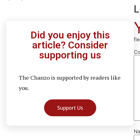
L
Did you enjoy this
fi
article? Consider
C
supporting us
The Chanzo is supported by readers like
you.
Support Us
N