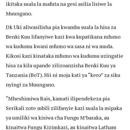
ikitaka suala la mafuta na gesi asilia lisiwe la
Muungano.
Dk Uki aliwasilisha pia kwamba suala la hisa za
Benki Kuu lifanyiwe kazi kwa kupatikana mfumo
wa kudumu kwani mfumo wa sasa ni wa muda.
Kikosi kazi kinataka mfumo wa kudumu uzingatie
hisa za kila upande zilizoanzisha Benki Kuu ya
Tanzania (BoT). Hii ni moja kati ya “kero” za siku
nyingi za Muungano.
“Mheshimiwa Rais, kamati ilipendekeza pia
Serikali zote mbili zilifanyie kazi suala la mipaka
ya umiliki wa kisiwa cha Fungu M’baraka, au
kinaitwa Fungu Kizimkazi, au kinaitwa Latham