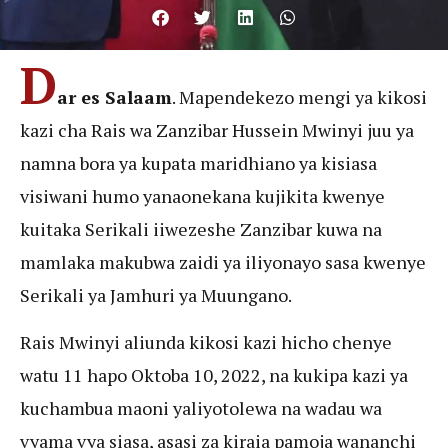
D
ar es Salaam
. Mapendekezo mengi ya kikosi
kazi cha Rais wa Zanzibar Hussein Mwinyi juu ya
namna bora ya kupata maridhiano ya kisiasa
visiwani humo yanaonekana kujikita kwenye
kuitaka Serikali iiwezeshe Zanzibar kuwa na
mamlaka makubwa zaidi ya iliyonayo sasa kwenye
Serikali ya Jamhuri ya Muungano.
Rais Mwinyi aliunda kikosi kazi hicho chenye
watu 11 hapo Oktoba 10, 2022, na kukipa kazi ya
kuchambua maoni yaliyotolewa na wadau wa
vyama vya siasa, asasi za kiraia pamoja wananchi