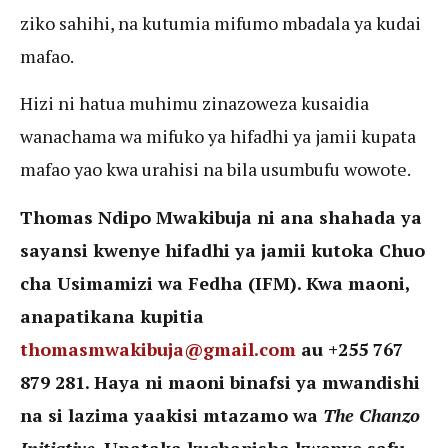
ziko sahihi, na kutumia mifumo mbadala ya kudai
mafao.
Hizi ni hatua muhimu zinazoweza kusaidia
wanachama wa mifuko ya hifadhi ya jamii kupata
mafao yao kwa urahisi na bila usumbufu wowote.
Thomas Ndipo Mwakibuja ni ana shahada ya
sayansi kwenye hifadhi ya jamii kutoka Chuo
cha Usimamizi wa Fedha (IFM). Kwa maoni,
anapatikana kupitia
thomasmwakibuja@gmail.com
au +255 767
879 281. Haya ni maoni binafsi ya mwandishi
na si lazima yaakisi mtazamo wa
The Chanzo
Initiative
. Unataka kuchapisha kwenye safu