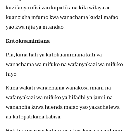
kuzifanya ofisi zao kupatikana kila wilaya au
kuanzisha mfumo kwa wanachama kudai mafao
yao kwa njia ya mtandao.
Kutokuaminiana
Pia, kuna hali ya kutokuaminiana kati ya
wanachama wa mifuko na wafanyakazi wa mifuko
hiyo.
Kuna wakati wanachama wanakosa imani na
wafanyakazi wa mifuko ya hifadhi ya jamii na
wanahofia kuwa huenda mafao yao yakachelewa
au kutopatikana kabisa.
Hali hii inaweza kutatuliwa kwa kuwa na mifumo