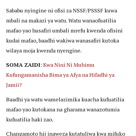
Sababu nyingine ni ofisi za NSSF/PSSSF kuwa
mbali na makazi ya watu. Watu wanaofuatilia
mafao yao husafiri umbali mrefu kwenda ofisini
kudai mafao, baadhi wakiwa wanasafiri kutoka
wilaya moja kwenda nyengine.
SOMA ZAIDI
:
Kwa Nini Ni Muhimu
Kufungamanisha Bima ya Afya na Hifadhi ya
Jamii?
Baadhi ya watu wamelazimika kuacha kufuatilia
mafao yao kutokana na gharama wanazotumia
kufuatilia haki zao.
Changamoto hii inaweza kutatuliwa kwa mifuko