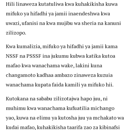
Hili linaweza kutatuliwa kwa kuhakikisha kuwa
mifuko ya hifadhi ya jamii inaendeshwa kwa
uwazi, ufanisi na kwa mujibu wa sheria na kanuni
zilizopo.
Kwa kumalizia, mifuko ya hifadhi ya jamii kama
NSSF na PSSSF ina jukumu kubwa katika kutoa
mafao kwa wanachama wake, lakini kuna
changamoto kadhaa ambazo zinaweza kuzuia
wanachama kupata faida kamili ya mifuko hii.
Kutokana na sababu zilizotajwa hapo juu, ni
muhimu kwa wanachama kufuatilia michango
yao, kuwa na elimu ya kutosha juu ya mchakato wa
kudai mafao, kuhakikisha taarifa zao za kibinafsi