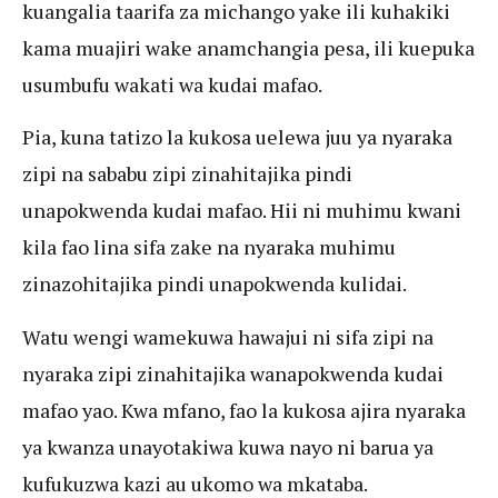
kuangalia taarifa za michango yake ili kuhakiki
kama muajiri wake anamchangia pesa, ili kuepuka
usumbufu wakati wa kudai mafao.
Pia, kuna tatizo la kukosa uelewa juu ya nyaraka
zipi na sababu zipi zinahitajika pindi
unapokwenda kudai mafao. Hii ni muhimu kwani
kila fao lina sifa zake na nyaraka muhimu
zinazohitajika pindi unapokwenda kulidai.
Watu wengi wamekuwa hawajui ni sifa zipi na
nyaraka zipi zinahitajika wanapokwenda kudai
mafao yao. Kwa mfano, fao la kukosa ajira nyaraka
ya kwanza unayotakiwa kuwa nayo ni barua ya
kufukuzwa kazi au ukomo wa mkataba.