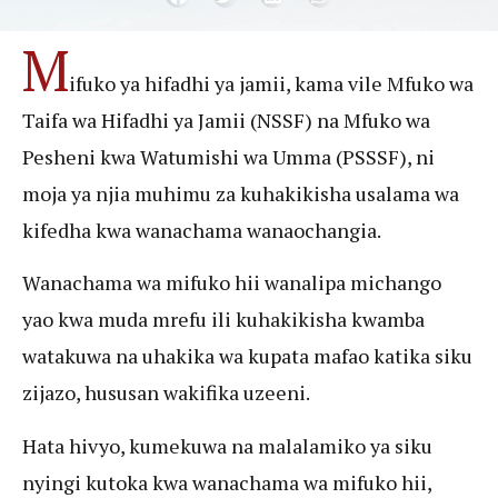
M
ifuko ya hifadhi ya jamii, kama vile Mfuko wa
Taifa wa Hifadhi ya Jamii (NSSF) na Mfuko wa
Pesheni kwa Watumishi wa Umma (PSSSF), ni
moja ya njia muhimu za kuhakikisha usalama wa
kifedha kwa wanachama wanaochangia.
Wanachama wa mifuko hii wanalipa michango
yao kwa muda mrefu ili kuhakikisha kwamba
watakuwa na uhakika wa kupata mafao katika siku
zijazo, hususan wakifika uzeeni.
Hata hivyo, kumekuwa na malalamiko ya siku
nyingi kutoka kwa wanachama wa mifuko hii,