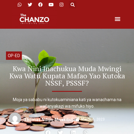
OP-ED
Kwa Nini Inachukua Muda Mwingi
Kwa Watu Kupata Mafao Yao Kutoka
NSSF, PSSSF?
Moja ya sababu ni kutokuaminiana kati ya wanachama na
wafanyakazi wa mifuko hiyo.
March 5, 2023
Thomas Ndipo Mwakibuja