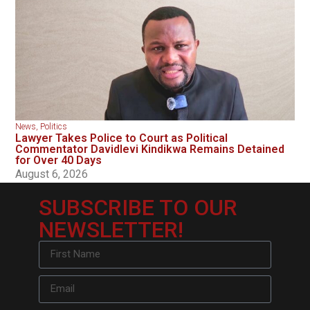
News
,
Politics
Lawyer Takes Police to Court as Political
Commentator Davidlevi Kindikwa Remains Detained
for Over 40 Days
August 6, 2026
SUBSCRIBE TO OUR
NEWSLETTER!