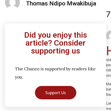
Thomas Ndipo Mwakibuja
7
Did you enjoy this
article? Consider
supporting us
uta
pe
The Chanzo is supported by readers like
ri
us
you.
Ma
ba
Support Us
ba
Lak
wa