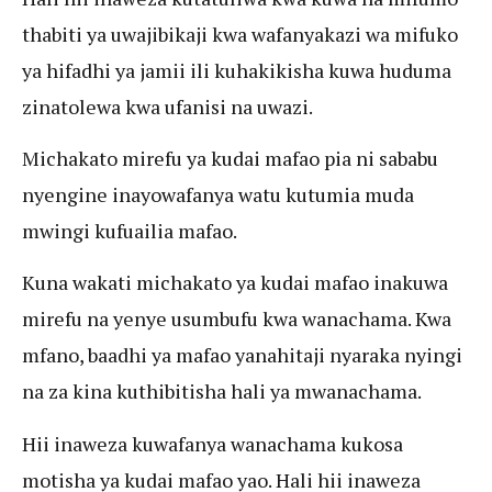
thabiti ya uwajibikaji kwa wafanyakazi wa mifuko
ya hifadhi ya jamii ili kuhakikisha kuwa huduma
zinatolewa kwa ufanisi na uwazi.
Michakato mirefu ya kudai mafao pia ni sababu
nyengine inayowafanya watu kutumia muda
mwingi kufuailia mafao.
Kuna wakati michakato ya kudai mafao inakuwa
mirefu na yenye usumbufu kwa wanachama. Kwa
mfano, baadhi ya mafao yanahitaji nyaraka nyingi
na za kina kuthibitisha hali ya mwanachama.
Hii inaweza kuwafanya wanachama kukosa
motisha ya kudai mafao yao. Hali hii inaweza