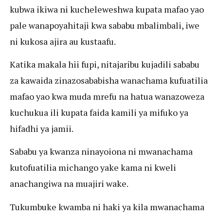
kubwa ikiwa ni kucheleweshwa kupata mafao yao
pale wanapoyahitaji kwa sababu mbalimbali, iwe
ni kukosa ajira au kustaafu.
Katika makala hii fupi, nitajaribu kujadili sababu
za kawaida zinazosababisha wanachama kufuatilia
mafao yao kwa muda mrefu na hatua wanazoweza
kuchukua ili kupata faida kamili ya mifuko ya
hifadhi ya jamii.
Sababu ya kwanza ninayoiona ni mwanachama
kutofuatilia michango yake kama ni kweli
anachangiwa na muajiri wake.
Tukumbuke kwamba ni haki ya kila mwanachama