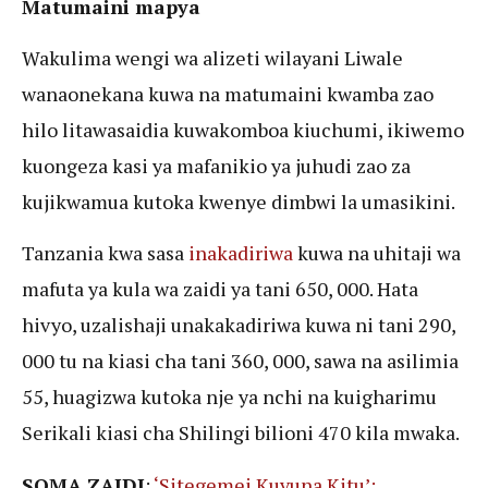
Matumaini mapya
Wakulima wengi wa alizeti wilayani Liwale
wanaonekana kuwa na matumaini kwamba zao
hilo litawasaidia kuwakomboa kiuchumi, ikiwemo
kuongeza kasi ya mafanikio ya juhudi zao za
kujikwamua kutoka kwenye dimbwi la umasikini.
Tanzania kwa sasa
inakadiriwa
kuwa na uhitaji wa
mafuta ya kula wa zaidi ya tani 650, 000. Hata
hivyo, uzalishaji unakakadiriwa kuwa ni tani 290,
000 tu na kiasi cha tani 360, 000, sawa na asilimia
55, huagizwa kutoka nje ya nchi na kuigharimu
Serikali kiasi cha Shilingi bilioni 470 kila mwaka.
SOMA ZAIDI
:
‘Sitegemei Kuvuna Kitu’: