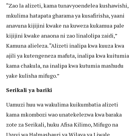
“Zao la alizeti, kama tunavyoendelea kushawishi,
mkulima hatapata gharama ya kusafirisha, yaani
anavuna kijijini kwake na kuweza kukamua pale
kijijini kwake anaona ni zao linalolipa zaidi,”
Kamuna alieleza. “Alizeti inalipa kwa kuuza kwa
ajili ya kutengeneza mafuta, inalipa kwa kuitumia
kama chakula, na inalipa kwa kutumia mashudu
yake kulisha mifugo.”
Serikali ya bariki
Uamuzi huu wa wakulima kuikumbatia alizeti
kama mkombozi wao unatekelezwa kwa baraka
zote za Serikali, huku Afisa Kilimo, Mifugo na
Uvuvi wa Halmashauri ya Wilaya ya Liwale,