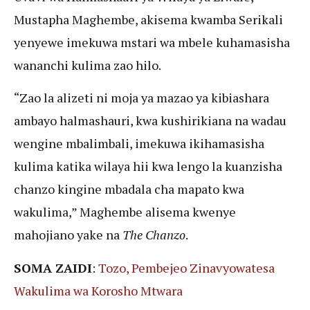
Mustapha Maghembe, akisema kwamba Serikali
yenyewe imekuwa mstari wa mbele kuhamasisha
wananchi kulima zao hilo.
“Zao la alizeti ni moja ya mazao ya kibiashara
ambayo halmashauri, kwa kushirikiana na wadau
wengine mbalimbali, imekuwa ikihamasisha
kulima katika wilaya hii kwa lengo la kuanzisha
chanzo kingine mbadala cha mapato kwa
wakulima,” Maghembe alisema kwenye
mahojiano yake na
The Chanzo
.
SOMA ZAIDI
:
Tozo, Pembejeo Zinavyowatesa
Wakulima wa Korosho Mtwara