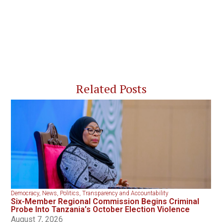
Related Posts
Democracy
,
News
,
Politics
,
Transparency and Accountability
Six-Member Regional Commission Begins Criminal
Probe Into Tanzania’s October Election Violence
August 7, 2026