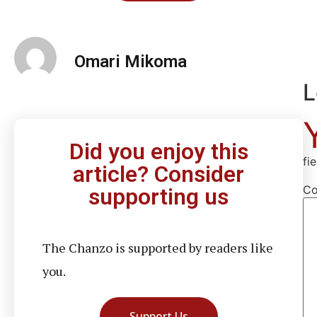
Omari Mikoma
L
Did you enjoy this
fi
article? Consider
C
supporting us
The Chanzo is supported by readers like
you.
Support Us