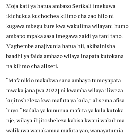
Moja kati ya hatua ambazo Serikali imekuwa
ikichukua kuchochea kilimo cha zao hilo ni
kugawa mbegu bure kwa wakulima wilayani humo
ambapo mpaka sasa imegawa zaidi ya tani tano.
Maghembe anajivunia hatua hii, akibainisha
baadhi ya faida ambazo wilaya inapata kutokana
na kilimo cha alizeti.
“Mafanikio makubwa sana ambayo tumeyapata
mwaka jana [wa 2022] ni kwamba wilaya iliweza
kujitosheleza kwa mafuta ya kula,” alisema afisa
huyo. “Badala ya kununua mafuta ya kula kutoka
nje, wilaya ilijitosheleza kabisa kwani wakulima
walikuwa wanakamua mafuta yao, wanayatumia