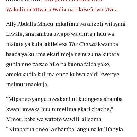
Wakulima Mtwara Walia na Ukosefu wa Mvua
Ally Abdalla Mmou, mkulima wa alizeti wilayani
Liwale, anatambua uwepo wa uhitaji huu wa
mafuta ya kula, akiieleza
The Chanzo
kwamba
baada ya kulima ekari moja na nusu na kupata
gunia nne za zao hilo na kuona faida yake,
amekusudia kulima eneo kubwa zaidi kwenye
msimu unaokuja.
“Mipango yangu mwakani ni kuongeza shamba
kwani mwaka huu nimelima ekari chache,”
Mmou, baba wa watoto wawili, alisema.
“Nitapanua eneo la shamba langu na kulifanyia