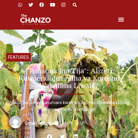
FEATURES
‘Tunaona Ina Tija’: Alizeti
Kuwaondolea Adha ya Korosho
Wakulima Liwale?
Wakulima wana matumaini kwamba zao hilo litawatoa kutoka
kwenye dimbwi la umasikini.
July 26, 2023
Omari Mikoma