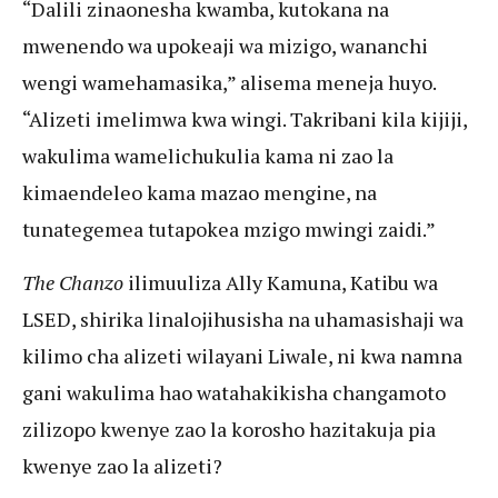
“Dalili zinaonesha kwamba, kutokana na
mwenendo wa upokeaji wa mizigo, wananchi
wengi wamehamasika,” alisema meneja huyo.
“Alizeti imelimwa kwa wingi. Takribani kila kijiji,
wakulima wamelichukulia kama ni zao la
kimaendeleo kama mazao mengine, na
tunategemea tutapokea mzigo mwingi zaidi.”
The Chanzo
ilimuuliza Ally Kamuna, Katibu wa
LSED, shirika linalojihusisha na uhamasishaji wa
kilimo cha alizeti wilayani Liwale, ni kwa namna
gani wakulima hao watahakikisha changamoto
zilizopo kwenye zao la korosho hazitakuja pia
kwenye zao la alizeti?