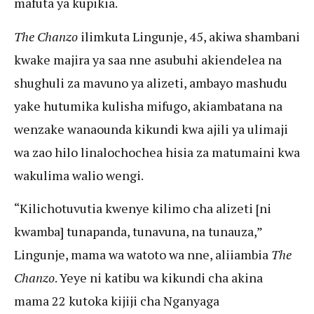
mafuta ya kupikia.
The Chanzo
ilimkuta Lingunje, 45, akiwa shambani
kwake majira ya saa nne asubuhi akiendelea na
shughuli za mavuno ya alizeti, ambayo mashudu
yake hutumika kulisha mifugo, akiambatana na
wenzake wanaounda kikundi kwa ajili ya ulimaji
wa zao hilo linalochochea hisia za matumaini kwa
wakulima walio wengi.
“Kilichotuvutia kwenye kilimo cha alizeti [ni
kwamba] tunapanda, tunavuna, na tunauza,”
Lingunje, mama wa watoto wa nne, aliiambia
The
Chanzo
. Yeye ni katibu wa kikundi cha akina
mama 22 kutoka kijiji cha Nganyaga