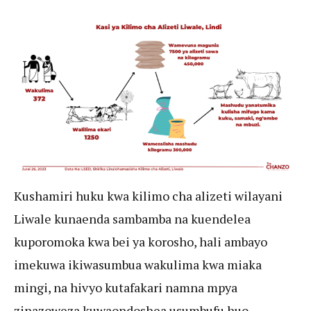
Kushamiri huku kwa kilimo cha alizeti wilayani
Liwale kunaenda sambamba na kuendelea
kuporomoka kwa bei ya korosho, hali ambayo
imekuwa ikiwasumbua wakulima kwa miaka
mingi, na hivyo kutafakari namna mpya
zinazoweza kuwaondoshea usumbufu huo.