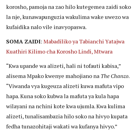
korosho, pamoja na zao hilo kutegemea zaidi soko
la nje, kunawapunguzia wakulima wake uwezo wa
kufaidika nalo vile inavyopaswa.
SOMA ZAIDI
:
Mabadiliko ya Tabianchi Yatajwa
Kuathiri Kilimo cha Korosho Lindi, Mtwara
“Kwa upande wa alizeti, hali ni tofauti kabisa,”
alisema Mpako kwenye mahojiano na
The Chanzo
.
“Viwanda vya kugeuza alizeti kuwa mafuta vipo
hapa. Kuna soko kubwa la mafuta ya kula hapa
wilayani na nchini kote kwa ujumla. Kwa kulima
alizeti, tunalisambazia hilo soko na hivyo kupata
fedha tunazohitaji wakati wa kufanya hivyo.”