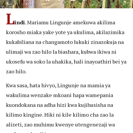
L
indi
. Mariamu Lingunje amekuwa akilima
korosho miaka yake yote ya ukulima, akilazimika
kukabiliana na changamoto lukuki zinazokuja na
ulimaji wa zao hilo la biashara, kubwa ikiwa ni
ukosefu wa soko la uhakika, hali inayoathiri bei ya
zao hilo.
Kwa sasa, hata hivyo, Lingunje na mamia ya
wakulima wenzake mkoani hapa wamepania
kuondokana na adha hizi kwa kujihusisha na
kilimo kingine. Hiki ni kile kilimo cha zao la
alizeti, zao muhimu kwenye utengenezaji wa