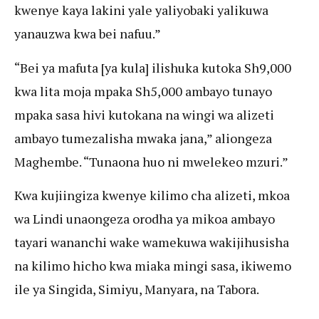
kwenye kaya lakini yale yaliyobaki yalikuwa
yanauzwa kwa bei nafuu.”
“Bei ya mafuta [ya kula] ilishuka kutoka Sh9,000
kwa lita moja mpaka Sh5,000 ambayo tunayo
mpaka sasa hivi kutokana na wingi wa alizeti
ambayo tumezalisha mwaka jana,” aliongeza
Maghembe. “Tunaona huo ni mwelekeo mzuri.”
Kwa kujiingiza kwenye kilimo cha alizeti, mkoa
wa Lindi unaongeza orodha ya mikoa ambayo
tayari wananchi wake wamekuwa wakijihusisha
na kilimo hicho kwa miaka mingi sasa, ikiwemo
ile ya Singida, Simiyu, Manyara, na Tabora.