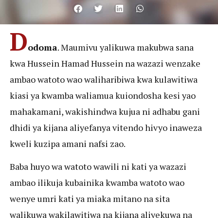
D
odoma
. Maumivu yalikuwa makubwa sana
kwa Hussein Hamad Hussein na wazazi wenzake
ambao watoto wao waliharibiwa kwa kulawitiwa
kiasi ya kwamba waliamua kuiondosha kesi yao
mahakamani, wakishindwa kujua ni adhabu gani
dhidi ya kijana aliyefanya vitendo hivyo inaweza
kweli kuzipa amani nafsi zao.
Baba huyo wa watoto wawili ni kati ya wazazi
ambao ilikuja kubainika kwamba watoto wao
wenye umri kati ya miaka mitano na sita
walikuwa wakilawitiwa na kijana aliyekuwa na