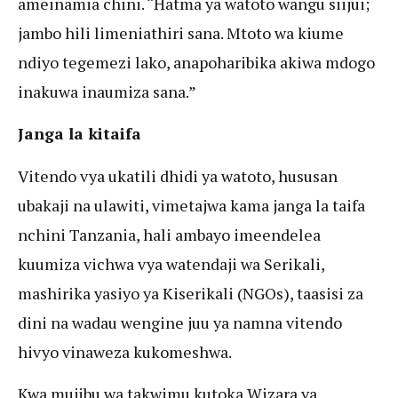
ameinamia chini. “Hatma ya watoto wangu siijui;
jambo hili limeniathiri sana. Mtoto wa kiume
ndiyo tegemezi lako, anapoharibika akiwa mdogo
inakuwa inaumiza sana.”
Janga la kitaifa
Vitendo vya ukatili dhidi ya watoto, hususan
ubakaji na ulawiti, vimetajwa kama janga la taifa
nchini Tanzania, hali ambayo imeendelea
kuumiza vichwa vya watendaji wa Serikali,
mashirika yasiyo ya Kiserikali (NGOs), taasisi za
dini na wadau wengine juu ya namna vitendo
hivyo vinaweza kukomeshwa.
Kwa mujibu wa takwimu kutoka Wizara ya