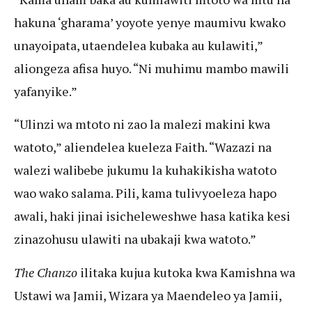
hakuna ‘gharama’ yoyote yenye maumivu kwako
unayoipata, utaendelea kubaka au kulawiti,”
aliongeza afisa huyo. “Ni muhimu mambo mawili
yafanyike.”
“Ulinzi wa mtoto ni zao la malezi makini kwa
watoto,” aliendelea kueleza Faith. “Wazazi na
walezi walibebe jukumu la kuhakikisha watoto
wao wako salama. Pili, kama tulivyoeleza hapo
awali, haki jinai isicheleweshwe hasa katika kesi
zinazohusu ulawiti na ubakaji kwa watoto.”
The Chanzo
ilitaka kujua kutoka kwa Kamishna wa
Ustawi wa Jamii, Wizara ya Maendeleo ya Jamii,