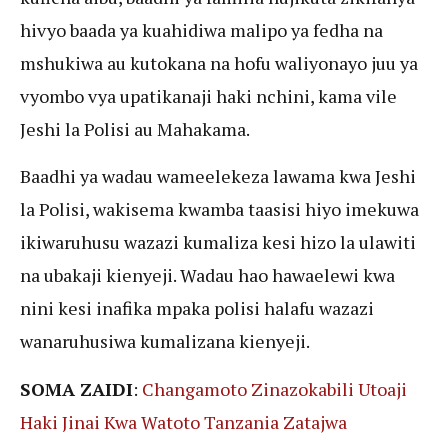
hivyo baada ya kuahidiwa malipo ya fedha na
mshukiwa au kutokana na hofu waliyonayo juu ya
vyombo vya upatikanaji haki nchini, kama vile
Jeshi la Polisi au Mahakama.
Baadhi ya wadau wameelekeza lawama kwa Jeshi
la Polisi, wakisema kwamba taasisi hiyo imekuwa
ikiwaruhusu wazazi kumaliza kesi hizo la ulawiti
na ubakaji kienyeji. Wadau hao hawaelewi kwa
nini kesi inafika mpaka polisi halafu wazazi
wanaruhusiwa kumalizana kienyeji.
SOMA ZAIDI
:
Changamoto Zinazokabili Utoaji
Haki Jinai Kwa Watoto Tanzania Zatajwa