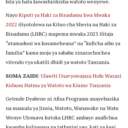
bila ya hata kuwashirikisha watoto wenyewe.
Nayo
Ripoti ya Haki za Binadamu kwa Mwaka
2022
iliyotolewa na Kituo cha Sheria na Haki za
Binadamu (LHRC) mapema mwaka 2023 ilitaja
“utamaduni wa kusameheana” na “kuficha aibu ya
familia” kama moja ya sababu zinazochochea
vitendo vya ukatili dhidi ya watoto Tanzania.
SOMA ZAIDI
:
Ulawiti Unavyowajaza Hofu Wazazi
Kuhusu Hatma ya Watoto wa Kiume Tanzania
Getrude Dyabene ni Afisa Programu anayehusika
na masuala ya Jinsia, Watoto, Wanawake na Watu
Wenye Ulemavu kutoka LHRC ambaye anafichua
kwamba kulingana na tathmini yao, kati ya kesi