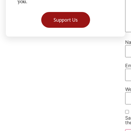
you.
Support Us
N
Em
We
Sa
th