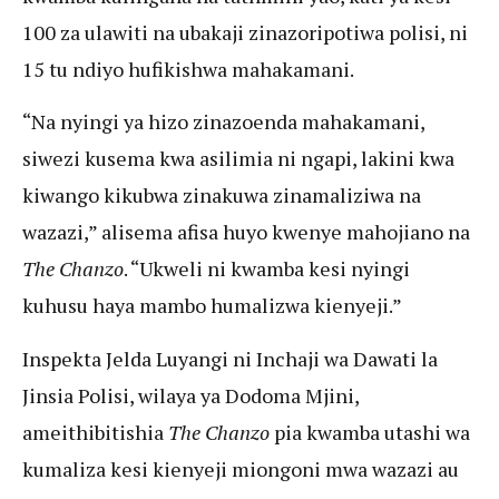
100 za ulawiti na ubakaji zinazoripotiwa polisi, ni
15 tu ndiyo hufikishwa mahakamani.
“Na nyingi ya hizo zinazoenda mahakamani,
siwezi kusema kwa asilimia ni ngapi, lakini kwa
kiwango kikubwa zinakuwa zinamaliziwa na
wazazi,” alisema afisa huyo kwenye mahojiano na
The Chanzo
. “Ukweli ni kwamba kesi nyingi
kuhusu haya mambo humalizwa kienyeji.”
Inspekta Jelda Luyangi ni Inchaji wa Dawati la
Jinsia Polisi, wilaya ya Dodoma Mjini,
ameithibitishia
The Chanzo
pia kwamba utashi wa
kumaliza kesi kienyeji miongoni mwa wazazi au