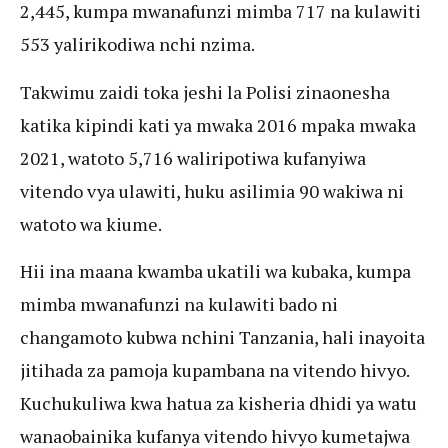
2,445, kumpa mwanafunzi mimba 717 na kulawiti
553 yalirikodiwa nchi nzima.
Takwimu zaidi toka jeshi la Polisi zinaonesha
katika kipindi kati ya mwaka 2016 mpaka mwaka
2021, watoto 5,716 waliripotiwa kufanyiwa
vitendo vya ulawiti, huku asilimia 90 wakiwa ni
watoto wa kiume.
Hii ina maana kwamba ukatili wa kubaka, kumpa
mimba mwanafunzi na kulawiti bado ni
changamoto kubwa nchini Tanzania, hali inayoita
jitihada za pamoja kupambana na vitendo hivyo.
Kuchukuliwa kwa hatua za kisheria dhidi ya watu
wanaobainika kufanya vitendo hivyo kumetajwa