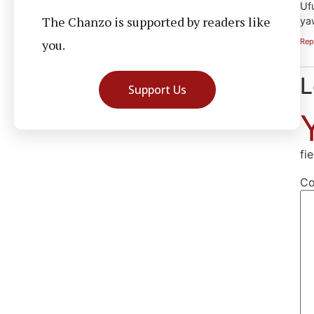
Uf
The Chanzo is supported by readers like
ya
you.
Rep
L
Support Us
fi
C