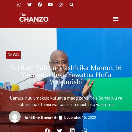
NEWS
Serikali Yafuta Mashirika Manne,16
Yaunganishwa.Yawatoa Hofu
Watumishi
Uamuzi huu umekuja kufuatia maagizo ya Rais Samia juu ya
kuboresha ufanisi wa taasisi na mashirika ya umma.
December 15, 2023
Jackline Kuwanda