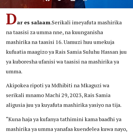
D
ar es salaam
.Serikali imeyafuta mashirika
na taasisi za umma nne, na kuunganisha
mashirika na taasisi 16. Uamuzi huu umekuja
kufuatia maagizo ya Rais Samia Suluhu Hassan juu
ya kuboresha ufanisi wa taasisi na mashirika ya
umma.
Akipokea ripoti ya Mdhibiti na Mkaguzi wa
serikali mnamo Machi 29, 2023, Rais Samia
aligusia juu ya kuyafuta mashirika yasiyo na tija.
“Kuna haja ya kufanya tathimini kama baadhi ya
mashirika ya umma yanafaa kuendelea kuwa nayo,