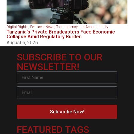
Digital Rights
,
Features
,
News
,
Transparency and Accountability
Tanzania’s Private Broadcasters Face Economic
Collapse Amid Regulatory Burden
August 6, 2026
SUBSCRIBE TO OUR
NEWSLETTER!
Subscribe Now!
FEATURED TAGS