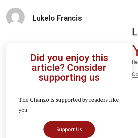
Lukelo Francis
L
Did you enjoy this
fi
article? Consider
C
supporting us
The Chanzo is supported by readers like
you.
Support Us