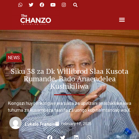
NEWS
Siku 38 za Dk Willibrod Slaa Kusota
Rumande, Bado Anaendelea
Kushikiliwa
Kiongozi huyo mkongwe wa siasa za upinzani anashikiliwa kwa
tuhuma za kusambaza taarifa za uongo kupitia mtandao wa X.
February 17, 2025
Lukelo Francis