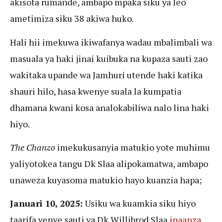
akisota rumande, ambapo mpaka siku ya leo
ametimiza siku 38 akiwa huko.
Hali hii imekuwa ikiwafanya wadau mbalimbali wa
masuala ya haki jinai kuibuka na kupaza sauti zao
wakitaka upande wa Jamhuri utende haki katika
shauri hilo, hasa kwenye suala la kumpatia
dhamana kwani kosa analokabiliwa nalo lina haki
hiyo.
The Chanzo
imekukusanyia matukio yote muhimu
yaliyotokea tangu Dk Slaa alipokamatwa, ambapo
unaweza kuyasoma matukio hayo kuanzia hapa;
Januari 10, 2025:
Usiku wa kuamkia siku hiyo
taarifa yenye sauti ya Dk Willibrod Slaa
inaanza