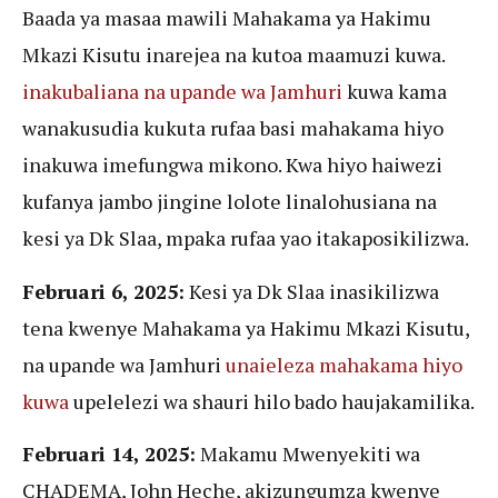
Baada ya masaa mawili Mahakama ya Hakimu
Mkazi Kisutu inarejea na kutoa maamuzi kuwa.
inakubaliana na upande wa Jamhuri
kuwa kama
wanakusudia kukuta rufaa basi mahakama hiyo
inakuwa imefungwa mikono. Kwa hiyo haiwezi
kufanya jambo jingine lolote linalohusiana na
kesi ya Dk Slaa, mpaka rufaa yao itakaposikilizwa.
Februari 6, 2025:
Kesi ya Dk Slaa inasikilizwa
tena kwenye Mahakama ya Hakimu Mkazi Kisutu,
na upande wa Jamhuri
unaieleza mahakama hiyo
kuwa
upelelezi wa shauri hilo bado haujakamilika.
Februari 14, 2025:
Makamu Mwenyekiti wa
CHADEMA, John Heche, akizungumza kwenye