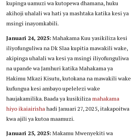
kupinga uamuzi wa kutopewa dhamana, huku
akihoji uhalali wa hati ya mashtaka katika kesi ya
msingi inayomkabili.
Januari 24, 2025:
Mahakama Kuu yasikiliza kesi
iliyofunguliwa na Dk Slaa kupitia mawakili wake,
akipinga uhalali wa kesi ya msingi iliyofunguliwa
na upande wa Jamhuri katika Mahakama ya
Hakimu Mkazi Kisutu, kutokana na mawakili wake
kufungua kesi ambayo upelelezi wake
haujakamilika. Baada ya kusikiliza
mahakama
hiyo ikaiairisha
hadi Januari 27, 2025, itakapoitwa
kwa ajili ya kutoa maamuzi.
Januari 25, 2025:
Makamu Mwenyekiti wa