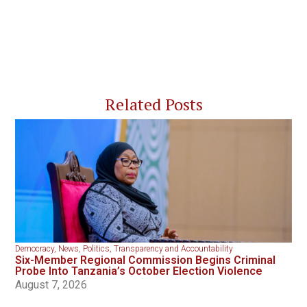
Related Posts
Democracy
,
News
,
Politics
,
Transparency and Accountability
Six-Member Regional Commission Begins Criminal
Probe Into Tanzania’s October Election Violence
August 7, 2026