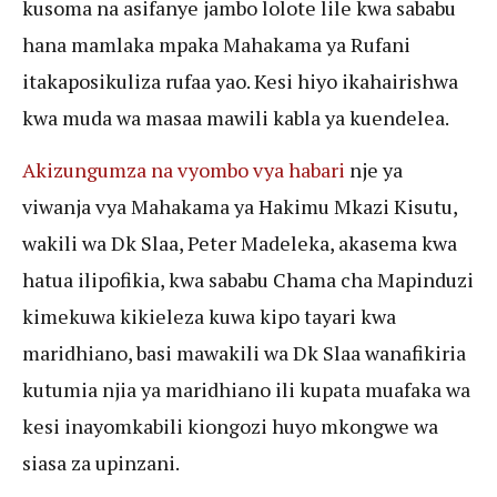
kusoma na asifanye jambo lolote lile kwa sababu
hana mamlaka mpaka Mahakama ya Rufani
itakaposikuliza rufaa yao. Kesi hiyo ikahairishwa
kwa muda wa masaa mawili kabla ya kuendelea.
Akizungumza na vyombo vya habari
nje ya
viwanja vya Mahakama ya Hakimu Mkazi Kisutu,
wakili wa Dk Slaa, Peter Madeleka, akasema kwa
hatua ilipofikia, kwa sababu Chama cha Mapinduzi
kimekuwa kikieleza kuwa kipo tayari kwa
maridhiano, basi mawakili wa Dk Slaa wanafikiria
kutumia njia ya maridhiano ili kupata muafaka wa
kesi inayomkabili kiongozi huyo mkongwe wa
siasa za upinzani.