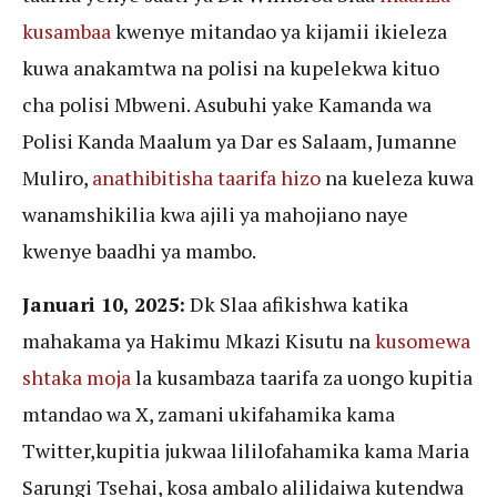
kusambaa
kwenye mitandao ya kijamii ikieleza
kuwa anakamtwa na polisi na kupelekwa kituo
cha polisi Mbweni. Asubuhi yake Kamanda wa
Polisi Kanda Maalum ya Dar es Salaam, Jumanne
Muliro,
anathibitisha taarifa hizo
na kueleza kuwa
wanamshikilia kwa ajili ya mahojiano naye
kwenye baadhi ya mambo.
Januari 10, 2025:
Dk Slaa afikishwa katika
mahakama ya Hakimu Mkazi Kisutu na
kusomewa
shtaka moja
la kusambaza taarifa za uongo kupitia
mtandao wa X, zamani ukifahamika kama
Twitter,kupitia jukwaa lililofahamika kama Maria
Sarungi Tsehai, kosa ambalo alilidaiwa kutendwa