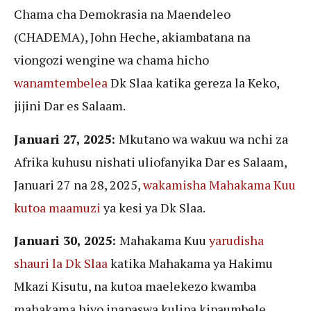
Chama cha Demokrasia na Maendeleo
(CHADEMA), John Heche, akiambatana na
viongozi wengine wa chama hicho
wanamtembelea
Dk Slaa katika gereza la Keko,
jijini Dar es Salaam.
Januari 27, 2025:
Mkutano wa wakuu wa nchi za
Afrika kuhusu nishati uliofanyika Dar es Salaam,
Januari 27 na 28, 2025,
wakamisha Mahakama Kuu
kutoa maamuzi
ya kesi ya Dk Slaa.
Januari 30, 2025:
Mahakama Kuu
yarudisha
shauri la Dk Slaa
katika Mahakama ya Hakimu
Mkazi Kisutu, na kutoa maelekezo kwamba
mahakama hiyo inapaswa kulipa kipaumbele