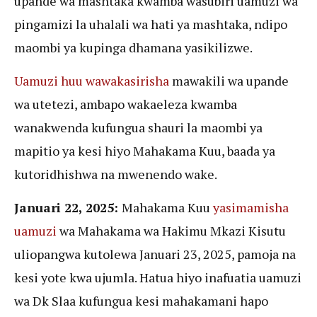
upande wa mashtaka kwamba wasubiri uamuzi wa
pingamizi la uhalali wa hati ya mashtaka, ndipo
maombi ya kupinga dhamana yasikilizwe.
Uamuzi huu wawakasirisha
mawakili wa upande
wa utetezi, ambapo wakaeleza kwamba
wanakwenda kufungua shauri la maombi ya
mapitio ya kesi hiyo Mahakama Kuu, baada ya
kutoridhishwa na mwenendo wake.
Januari 22, 2025:
Mahakama Kuu
yasimamisha
uamuzi
wa Mahakama wa Hakimu Mkazi Kisutu
uliopangwa kutolewa Januari 23, 2025, pamoja na
kesi yote kwa ujumla. Hatua hiyo inafuatia uamuzi
wa Dk Slaa kufungua kesi mahakamani hapo