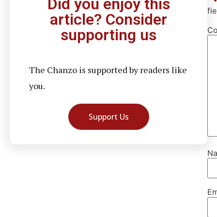
Did you enjoy this
fi
article? Consider
C
supporting us
The Chanzo is supported by readers like
you.
Support Us
N
Em