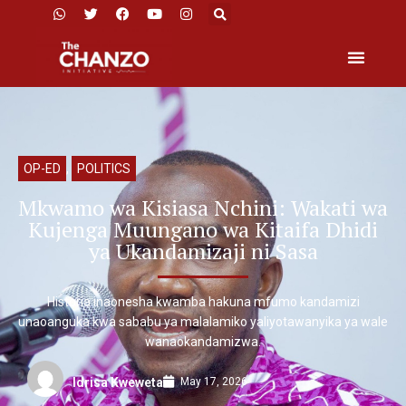
OP-ED
,
POLITICS
Mkwamo wa Kisiasa Nchini: Wakati wa
Kujenga Muungano wa Kitaifa Dhidi
ya Ukandamizaji ni Sasa
Historia inaonesha kwamba hakuna mfumo kandamizi
unaoanguka kwa sababu ya malalamiko yaliyotawanyika ya wale
wanaokandamizwa.
May 17, 2026
Idrisa Kweweta