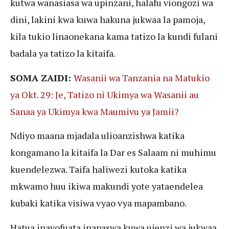
kutwa wanasiasa wa upinzani, halafu viongozi wa
dini, lakini kwa kuwa hakuna jukwaa la pamoja,
kila tukio linaonekana kama tatizo la kundi fulani
badala ya tatizo la kitaifa.
SOMA ZAIDI:
Wasanii wa Tanzania na Matukio
ya Okt. 29: Je, Tatizo ni Ukimya wa Wasanii au
Sanaa ya Ukimya kwa Maumivu ya Jamii?
Ndiyo maana mjadala ulioanzishwa katika
kongamano la kitaifa la Dar es Salaam ni muhimu
kuendelezwa. Taifa haliwezi kutoka katika
mkwamo huu ikiwa makundi yote yataendelea
kubaki katika visiwa vyao vya mapambano.
Hatua inayofuata inapaswa kuwa ujenzi wa jukwaa