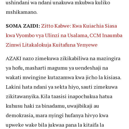
ushindani wa ndani unakuwa mkubwa kuliko
mshikamano.
SOMA ZAIDI:
Zitto Kabwe: Kwa Kuiachia Siasa
kwa Vyombo vya Ulinzi na Usalama, CCM Inaumba
Zimwi Litakalokuja Kuitafuna Yenyewe
AZAKI nazo zimekuwa zikikabiliwa na mazingira
ya hofu, masharti magumu ya uendeshaji na
wakati mwingine kutazamwa kwa jicho la kisiasa.
Lakini hata ndani ya sekta hiyo, sauti zimekuwa
zikitawanyika. Kila taasisi inapochukua hatua
kuhusu haki za binadamu, uwajibikaji au
demokrasia, mara nyingi hufanya hivyo kwa
upweke wake bila jukwaa pana la kitaifa la