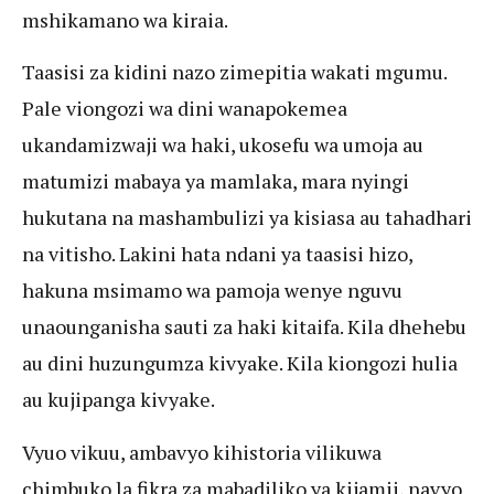
mshikamano wa kiraia.
Taasisi za kidini nazo zimepitia wakati mgumu.
Pale viongozi wa dini wanapokemea
ukandamizwaji wa haki, ukosefu wa umoja au
matumizi mabaya ya mamlaka, mara nyingi
hukutana na mashambulizi ya kisiasa au tahadhari
na vitisho. Lakini hata ndani ya taasisi hizo,
hakuna msimamo wa pamoja wenye nguvu
unaounganisha sauti za haki kitaifa. Kila dhehebu
au dini huzungumza kivyake. Kila kiongozi hulia
au kujipanga kivyake.
Vyuo vikuu, ambavyo kihistoria vilikuwa
chimbuko la fikra za mabadiliko ya kijamii, navyo