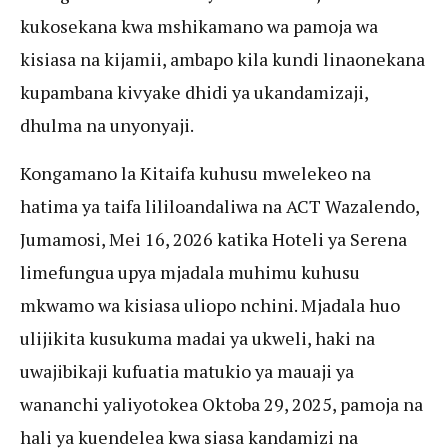
kukosekana kwa mshikamano wa pamoja wa
kisiasa na kijamii, ambapo kila kundi linaonekana
kupambana kivyake dhidi ya ukandamizaji,
dhulma na unyonyaji.
Kongamano la Kitaifa kuhusu mwelekeo na
hatima ya taifa lililoandaliwa na ACT Wazalendo,
Jumamosi, Mei 16, 2026 katika Hoteli ya Serena
limefungua upya mjadala muhimu kuhusu
mkwamo wa kisiasa uliopo nchini. Mjadala huo
ulijikita kusukuma madai ya ukweli, haki na
uwajibikaji kufuatia matukio ya mauaji ya
wananchi yaliyotokea Oktoba 29, 2025, pamoja na
hali ya kuendelea kwa siasa kandamizi na