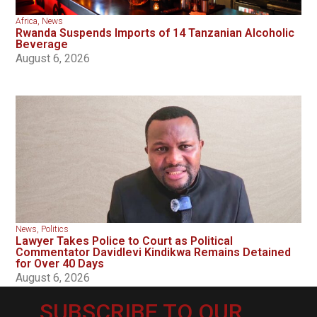
Africa
,
News
Rwanda Suspends Imports of 14 Tanzanian Alcoholic
Beverage
August 6, 2026
News
,
Politics
Lawyer Takes Police to Court as Political
Commentator Davidlevi Kindikwa Remains Detained
for Over 40 Days
August 6, 2026
SUBSCRIBE TO OUR