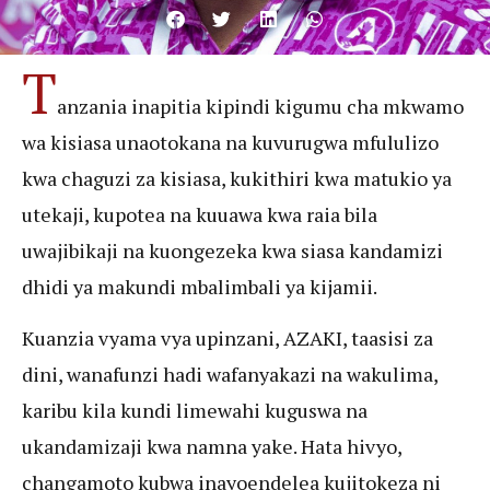
T
anzania inapitia kipindi kigumu cha mkwamo
wa kisiasa unaotokana na kuvurugwa mfululizo
kwa chaguzi za kisiasa, kukithiri kwa matukio ya
utekaji, kupotea na kuuawa kwa raia bila
uwajibikaji na kuongezeka kwa siasa kandamizi
dhidi ya makundi mbalimbali ya kijamii.
Kuanzia vyama vya upinzani, AZAKI, taasisi za
dini, wanafunzi hadi wafanyakazi na wakulima,
karibu kila kundi limewahi kuguswa na
ukandamizaji kwa namna yake. Hata hivyo,
changamoto kubwa inayoendelea kujitokeza ni