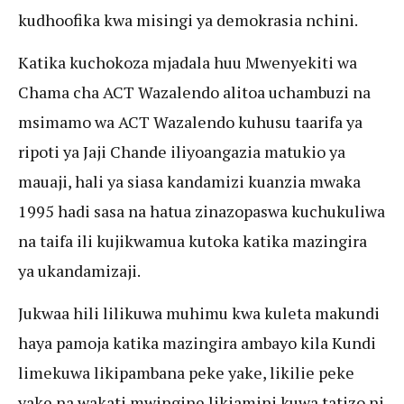
kudhoofika kwa misingi ya demokrasia nchini.
Katika kuchokoza mjadala huu Mwenyekiti wa
Chama cha ACT Wazalendo alitoa uchambuzi na
msimamo wa ACT Wazalendo kuhusu taarifa ya
ripoti ya Jaji Chande iliyoangazia matukio ya
mauaji, hali ya siasa kandamizi kuanzia mwaka
1995 hadi sasa na hatua zinazopaswa kuchukuliwa
na taifa ili kujikwamua kutoka katika mazingira
ya ukandamizaji.
Jukwaa hili lilikuwa muhimu kwa kuleta makundi
haya pamoja katika mazingira ambayo kila Kundi
limekuwa likipambana peke yake, likilie peke
yake na wakati mwingine likiamini kuwa tatizo ni