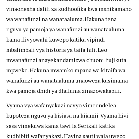
vinaonesha dalili za kudhoofika kwa mshikamano
wa wanafunzi na wanataaluma. Hakuna tena
nguvu ya pamoja ya wanafunzi au wanataaluma
kama ilivyowahi kuwepo katika vipindi
mbalimbali vya historia ya taifa hili. Leo
mwanafunzi anayekandamizwa chuoni hujikuta
mpweke. Hakuna mwamko mpana wa kitaifa wa
wanafunzi au wanataaluma unaoweza kusimama
kwa pamoja dhidi ya dhuluma zinazowakabili.
Vyama vya wafanyakazi navyo vimeendelea
kupoteza nguvu ya kisiasa na kijamii. Vyama hivi
sasa vimekuwa kama tawi la Serikali katika
kudhibiti wafanyakazi. Havina sauti wala uwezo