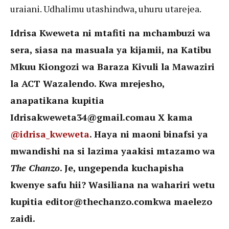
uraiani. Udhalimu utashindwa, uhuru utarejea.
Idrisa Kweweta ni mtafiti na mchambuzi wa
sera, siasa na masuala ya kijamii, na Katibu
Mkuu Kiongozi wa Baraza Kivuli la Mawaziri
la ACT Wazalendo. Kwa mrejesho,
anapatikana kupitia
Idrisakweweta34@gmail.comau X kama
@idrisa_kweweta
. Haya ni maoni binafsi ya
mwandishi na si lazima yaakisi mtazamo wa
The Chanzo
. Je, ungependa kuchapisha
kwenye safu hii? Wasiliana na wahariri wetu
kupitia editor@thechanzo.comkwa maelezo
zaidi.