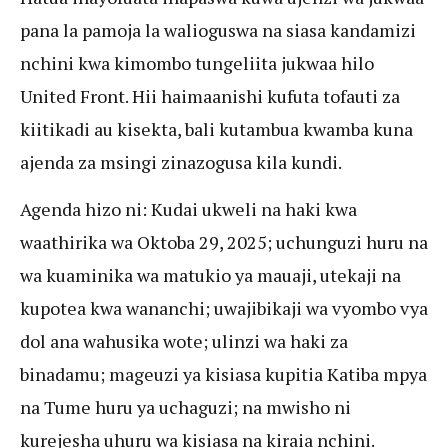
pana la pamoja la walioguswa na siasa kandamizi
nchini kwa kimombo tungeliita jukwaa hilo
United Front. Hii haimaanishi kufuta tofauti za
kiitikadi au kisekta, bali kutambua kwamba kuna
ajenda za msingi zinazogusa kila kundi.
Agenda hizo ni: Kudai ukweli na haki kwa
waathirika wa Oktoba 29, 2025; uchunguzi huru na
wa kuaminika wa matukio ya mauaji, utekaji na
kupotea kwa wananchi; uwajibikaji wa vyombo vya
dol ana wahusika wote; ulinzi wa haki za
binadamu; mageuzi ya kisiasa kupitia Katiba mpya
na Tume huru ya uchaguzi; na mwisho ni
kurejesha uhuru wa kisiasa na kiraia nchini.