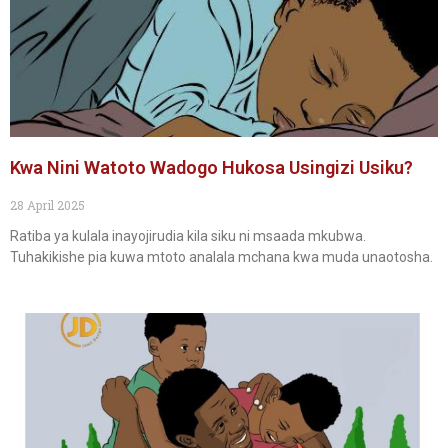
Kwa Nini Watoto Wadogo Hukosa Usingizi Usiku?
28 April 2025
Ratiba ya kulala inayojirudia kila siku ni msaada mkubwa.
Tuhakikishe pia kuwa mtoto analala mchana kwa muda unaotosha.