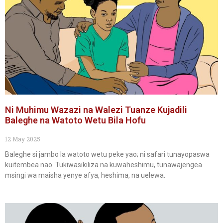
Ni Muhimu Wazazi na Walezi Tuanze Kujadili
Baleghe na Watoto Wetu Bila Hofu
12 May 2025
Baleghe si jambo la watoto wetu peke yao; ni safari tunayopaswa
kuitembea nao. Tukiwasikiliza na kuwaheshimu, tunawajengea
msingi wa maisha yenye afya, heshima, na uelewa.