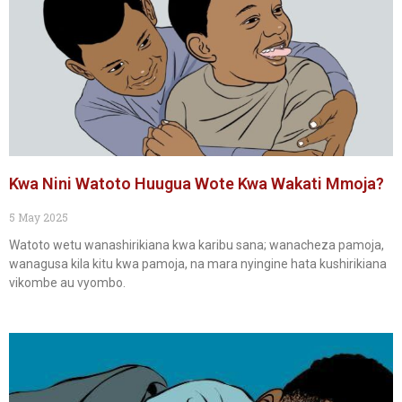
Kwa Nini Watoto Huugua Wote Kwa Wakati Mmoja?
5 May 2025
Watoto wetu wanashirikiana kwa karibu sana; wanacheza pamoja,
wanagusa kila kitu kwa pamoja, na mara nyingine hata kushirikiana
vikombe au vyombo.