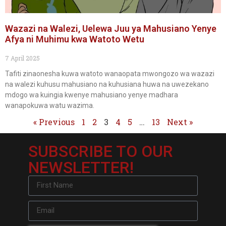
Wazazi na Walezi, Uelewa Juu ya Mahusiano Yenye
Afya ni Muhimu kwa Watoto Wetu
7 April 2025
Tafiti zinaonesha kuwa watoto wanaopata mwongozo wa wazazi
na walezi kuhusu mahusiano na kuhusiana huwa na uwezekano
mdogo wa kuingia kwenye mahusiano yenye madhara
wanapokuwa watu wazima.
« Previous
1
2
3
4
5
…
13
Next »
SUBSCRIBE TO OUR
NEWSLETTER!