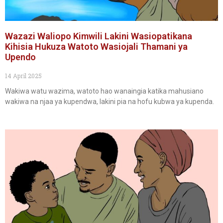
Wazazi Waliopo Kimwili Lakini Wasiopatikana
Kihisia Hukuza Watoto Wasiojali Thamani ya
Upendo
14 April 2025
Wakiwa watu wazima, watoto hao wanaingia katika mahusiano
wakiwa na njaa ya kupendwa, lakini pia na hofu kubwa ya kupenda.