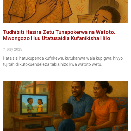
Tudhibiti Hasira Zetu Tunapokerwa na Watoto.
Mwongozo Huu Utatusaidia Kufanikisha Hilo
7 July 2025
Hata sisi hatukupenda kufokewa, kutukanwa wala kupigwa; hivyo
tujitahidi kutokuendeleza tabia hizo kwa watoto wetu.