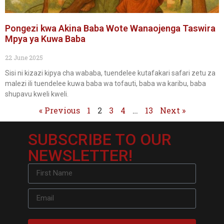
Pongezi kwa Akina Baba Wote Wanaojenga Taswira
Mpya ya Kuwa Baba
22 June 2025
Sisi ni kizazi kipya cha wababa, tuendelee kutafakari safari zetu za
malezi ili tuendelee kuwa baba wa tofauti, baba wa karibu, baba
shupavu kweli kweli.
« Previous
1
2
3
4
…
13
Next »
SUBSCRIBE TO OUR
NEWSLETTER!