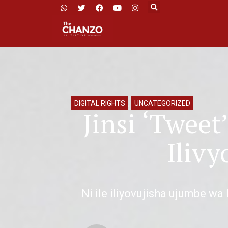
DIGITAL RIGHTS
,
UNCATEGORIZED
Jinsi ‘Tweet
Iliv
Ni ile iliyovujisha ujumbe 