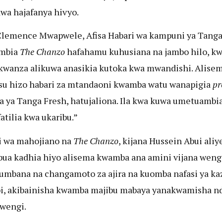
awa hajafanya hivyo.
lemence Mwapwele, Afisa Habari wa kampuni ya Tanga
mbia
The Chanzo
hafahamu kuhusiana na jambo hilo, k
kwanza alikuwa anasikia kutoka kwa mwandishi. Alisem
u hizo habari za mtandaoni kwamba watu wanapigia
p
 ya Tanga Fresh, hatujaliona. Ila kwa kuwa umetuambia
fatilia kwa ukaribu.”
i wa mahojiano na
The Chanzo
, kijana Hussein Abui ali
bua kadhia hiyo alisema kwamba ana amini vijana weng
mbana na changamoto za ajira na kuomba nafasi ya kaz
, akibainisha kwamba majibu mabaya yanakwamisha nd
 wengi.