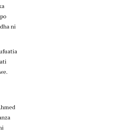
ka
ipo
dha ni
ufuatia
ati
we.
 Ahmed
anza
ni