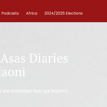
Podcasts
Africa
2024/2025 Elections
 Asas Diaries
daoni
i wa mtandao huo wa kijamii.