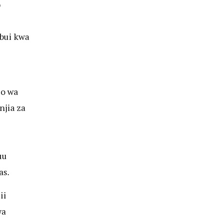
o
bui kwa
uo wa
jia za
uu
as.
ii
wa