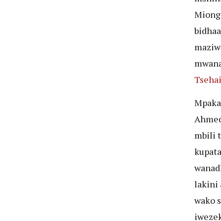
Miongo
bidhaa
maziwa
mwana
Tseha
Mpaka 
Ahmed 
mbili 
kupata
wanadh
lakini
wako s
iwezek