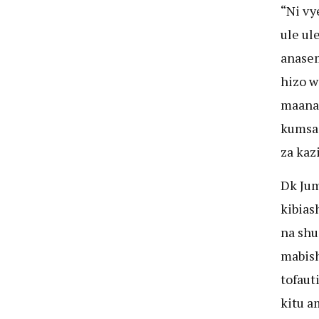
“Ni vy
ule ul
anasem
hizo w
maana 
kumsai
za kazi
Dk Jum
kibia
na shu
mabish
tofaut
kitu a