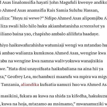
Asas linalomsifia hayati John Magufuli kwenye andik
 Ahmed Asas anamsifia Rais Samia Suluhu Hassan,
liza: “Huyu ni wewe?” Ndipo Ahmed Asas alipomjibu A
iza swali hilo hilo huku akiambatanisha
screenshot
ya
liano baina yao, chapisho ambalo alilifuta baadaye.
hiyo haikuwafurahisha watumiaji wengi wa mtandao h
i ambao walianza kumkosoa Ahmed Asas, wengine kwa n
rabu na wengine kwa namna walivyokuwa wanajisikia
e. “Hata dini unayoifuata haikubaliana na aina hii ya
za,” Geofrey Lea, mchambuzi maarufu wa mpira wa mig
 Tanzania,
aliandika
kufuatia uamuzi huo wa Ahmed As
masikini, fukara au kuwa na shida za kifedha, hakukuzu
, kuwa na hoja, mtazamo au msimamo,” mwanamuziki 