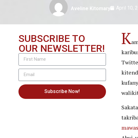
April 10, 
Aveline Kitomary
K
SUBSCRIBE TO
am
OUR NEWSLETTER!
karibu
Twitte
kitend
kufany
Subscribe Now!
waliki
Sakata
takrib
mawasi
Abui, 