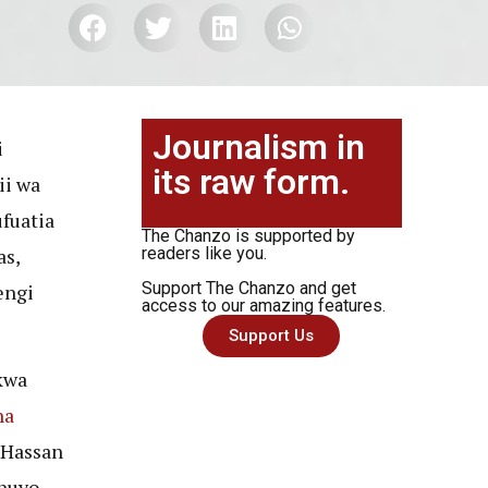
Journalism in
i
its raw form.
ii wa
fuatia
The Chanzo is supported by
as,
readers like you.
Support The Chanzo and get
engi
access to our amazing features.
Support Us
 kwa
ha
 Hassan
 huyo