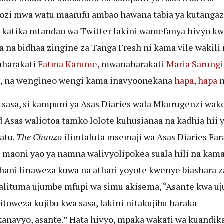
zi mwa watu maarufu ambao hawana tabia ya kutangaz
 katika mtandao wa Twitter lakini wamefanya hivyo kw
 na bidhaa zingine za Tanga Fresh ni kama vile wakili 
harakati
Fatma Karume
, mwanaharakati
Maria Sarungi
i
, na wengineo wengi kama inavyoonekana
hapa
,
hapa
sasa, si kampuni ya Asas Diaries wala Mkurugenzi wak
Asas waliotoa tamko lolote kuhusianaa na kadhia hii y
tatu.
The Chanzo
ilimtafuta msemaji wa Asas Diaries Far
 maoni yao ya namna walivyolipokea suala hili na kam
ani linaweza kuwa na athari yoyote kwenye biashara z
 alituma ujumbe mfupi wa simu akisema, “Asante kwa u
itoweza kujibu kwa sasa, lakini nitakujibu haraka
anavyo, asante.” Hata hivyo, mpaka wakati wa kuandika