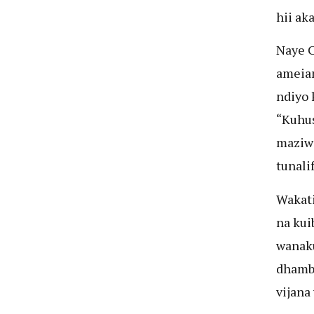
hii ak
Naye C
ameia
ndiyo 
“Kuhus
maziwa
tunali
Wakat
na kui
wanaku
dhambi
vijana