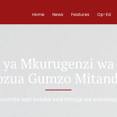
Home
News
Features
Op-Ed
’ ya Mkurugenzi wa
yozua Gumzo Mitan
wa kuomba kazi kutoka kwa mmoja wa watumiaj