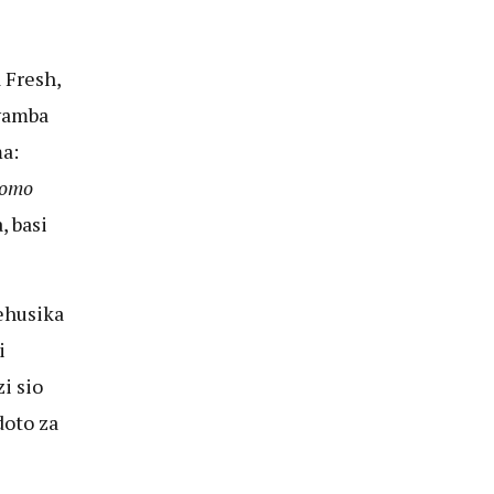
 Fresh,
wamba
a:
romo
, basi
yehusika
i
i sio
oto za