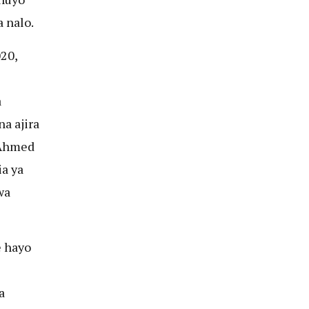
 nalo.
20,
s
a
a ajira
 Ahmed
a ya
wa
e hayo
a