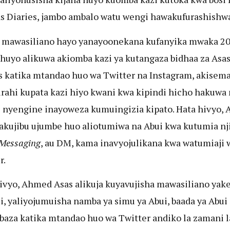
s Diaries, jambo ambalo watu wengi hawakufurashishwa
 mawasiliano hayo yanayoonekana kufanyika mwaka 20
 huyo alikuwa akiomba kazi ya kutangaza bidhaa za Asa
s katika mtandao huo wa Twitter na Instagram, akisem
rahi kupata kazi hiyo kwani kwa kipindi hicho hakuwa n
 nyengine inayoweza kumuingizia kipato. Hata hivyo,
akujibu ujumbe huo aliotumiwa na Abui kwa kutumia nji
 Messaging
, au DM, kama inavyojulikana kwa watumiaji 
r.
ivyo, Ahmed Asas alikuja kuyavujisha mawasiliano yak
i, yaliyojumuisha namba ya simu ya Abui, baada ya Abui
aza katika mtandao huo wa Twitter andiko la zamani l