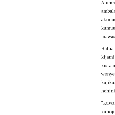
Ahmed 
ambalo
akimuu
kumuul
mawasi
Hatua 
kijami
kistaa
wenyew
kujiku
nchini
“Kuwa 
kuhoji