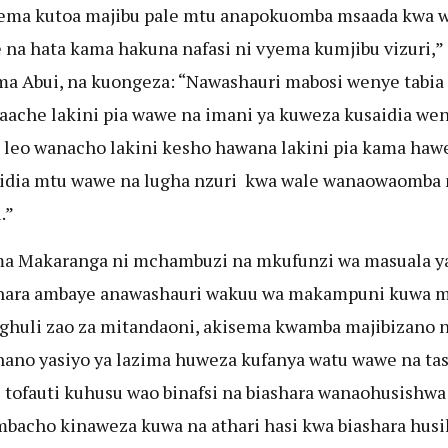
ema kutoa majibu pale mtu anapokuomba msaada kwa w
e na hata kama hakuna nafasi ni vyema kumjibu vizuri,”
a Abui, na kuongeza: “Nawashauri mabosi wenye tabia
aache lakini pia wawe na imani ya kuweza kusaidia wen
leo wanacho lakini kesho hawana lakini pia kama haw
dia mtu wawe na lugha nzuri kwa wale wanaowaomba 
.”
a Makaranga ni mchambuzi na mkufunzi wa masuala y
shara ambaye anawashauri wakuu wa makampuni kuwa m
ghuli zao za mitandaoni, akisema kwamba majibizano 
ano yasiyo ya lazima huweza kufanya watu wawe na ta
i tofauti kuhusu wao binafsi na biashara wanaohusishwa
mbacho kinaweza kuwa na athari hasi kwa biashara husi