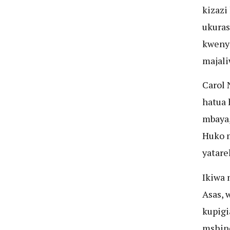
kizazi
ukuras
kwenye
majali
Carol 
hatua 
mbaya,
Huko 
yatare
Ikiwa 
Asas, 
kupigi
mshind