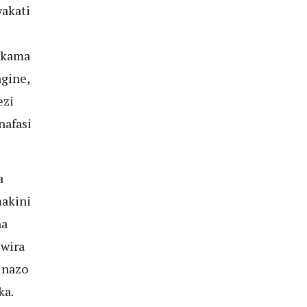
akati
 kama
gine,
ezi
nafasi
a
akini
na
swira
 nazo
ka.