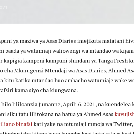
2021
puni ya maziwa ya Asas Diaries imejikuta matatani hiv
ni baada ya watumiaji waliowengi wa mtandao wa kijam
r kupigia kampeni kampuni shindani ya Tanga Fresh ku
o cha Mkurugenzi Mtendaji wa Asas Diaries, Ahmed As
a kitu katika mtandao huo ambacho watumiaje wake w
tafsiri kama siyo cha kiungwana.
 hilo lililoanzia Jumanne, Aprili 6, 2021, na kuendelea
ani siku tatu lilitokana na hatua ya Ahmed Asas
kuvujis
liano binafsi
kati yake na mtumiaji mmoja wa Twitter,
yaliyohusisha kijana huyo kuomba kazi kutoka kwa bosi