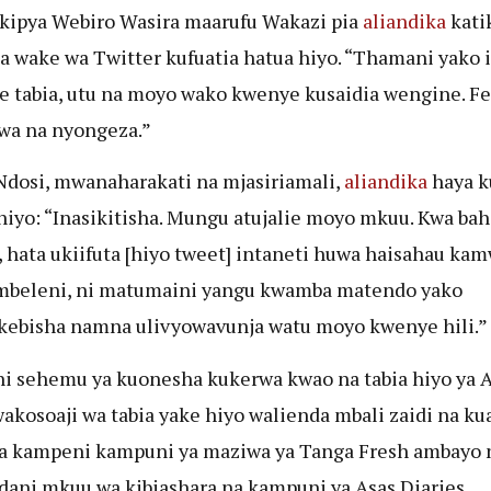
 kipya Webiro Wasira maarufu Wakazi pia
aliandika
kati
a wake wa Twitter kufuatia hatua hiyo. “Thamani yako 
 tabia, utu na moyo wako kwenye kusaidia wengine. Fe
wa na nyongeza.”
Ndosi, mwanaharakati na mjasiriamali,
aliandika
haya k
hiyo: “Inasikitisha. Mungu atujalie moyo mkuu. Kwa bah
 hata ukiifuta [hiyo tweet] intaneti huwa haisahau kam
mbeleni, ni matumaini yangu kwamba matendo yako
kebisha namna ulivyowavunja watu moyo kwenye hili.”
ni sehemu ya kuonesha kukerwa kwao na tabia hiyo ya
wakosoaji wa tabia yake hiyo walienda mbali zaidi na ku
a kampeni kampuni ya maziwa ya Tanga Fresh ambayo 
ani mkuu wa kibiashara na kampuni ya Asas Diaries.