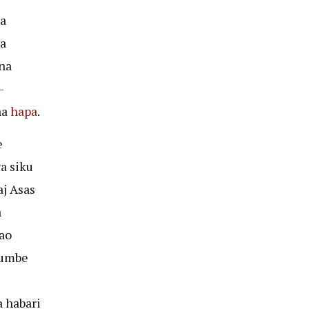
a
a
na
-
na
hapa
.
e
a siku
aj Asas
a
ao
jumbe
 habari