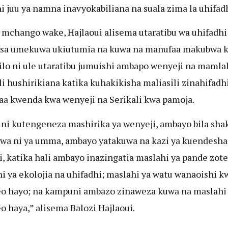
i juu ya namna inavyokabiliana na suala zima la uhifadh
 mchango wake, Hajlaoui alisema utaratibu wa uhifadh
nsa umekuwa ukiutumia na kuwa na manufaa makubwa 
hilo ni ule utaratibu jumuishi ambapo wenyeji na mamla
li hushirikiana katika kuhakikisha maliasili zinahifadh
a kwenda kwa wenyeji na Serikali kwa pamoja.
ni kutengeneza mashirika ya wenyeji, ambayo bila sha
wa ni ya umma, ambayo yatakuwa na kazi ya kuendesha 
i, katika hali ambayo inazingatia maslahi ya pande zote
i ya ekolojia na uhifadhi; maslahi ya watu wanaoishi 
 hayo; na kampuni ambazo zinaweza kuwa na maslahi
 haya,” alisema Balozi Hajlaoui.