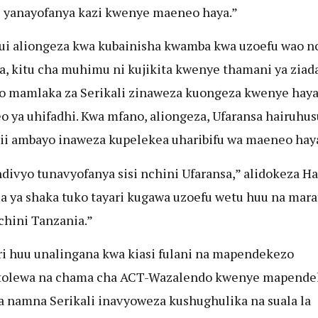
i yanayofanya kazi kwenye maeneo haya.”
ui aliongeza kwa kubainisha kwamba kwa uzoefu wao n
a, kitu cha muhimu ni kujikita kwenye thamani ya ziad
 mamlaka za Serikali zinaweza kuongeza kwenye hay
 ya uhifadhi. Kwa mfano, aliongeza, Ufaransa hairuhus
lii ambayo inaweza kupelekea uharibifu wa maeneo hay
ndivyo tunavyofanya sisi nchini Ufaransa,” alidokeza Haj
la ya shaka tuko tayari kugawa uzoefu wetu huu na mara
chini Tanzania.”
i huu unalingana kwa kiasi fulani na mapendekezo
otolewa na chama cha ACT-Wazalendo kwenye mapende
a namna Serikali inavyoweza kushughulika na suala la