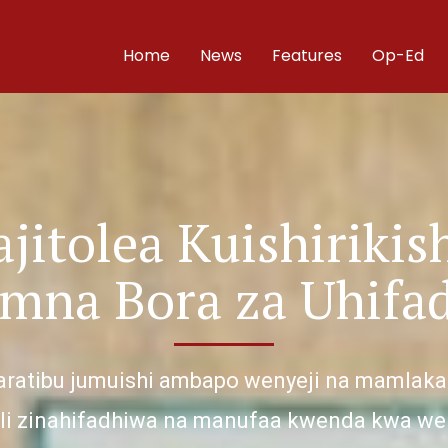
Home
News
Features
Op-Ed
jitolea Kuishiriki
mna Bora za Uhifa
ratibu jumuishi ambapo wenyeji na mamlaka z
li zinahifadhiwa na manufaa kwenda kwa weny