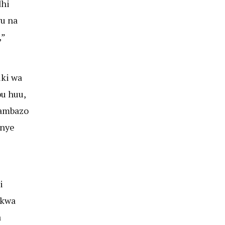
dhi
u na
,”
ki wa
u huu,
 ambazo
enye
i
 kwa
a