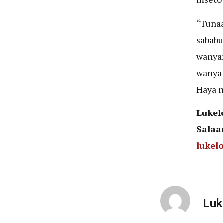
“Tunaa
sababu
wanyam
wanyam
Haya n
Lukel
Salaa
lukel
Luk