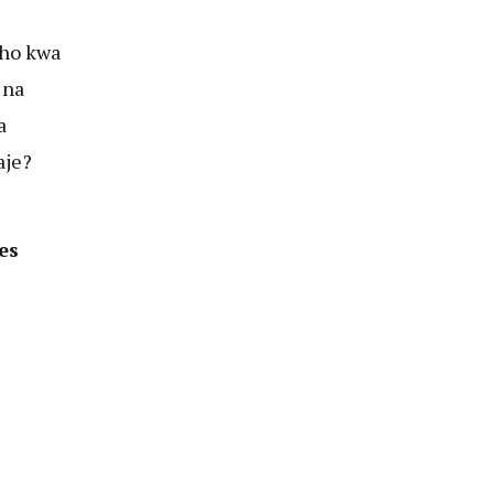
sho kwa
 na
a
aje?
es