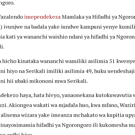
ngoro.
azalendo
imependekeza
Mamlaka ya Hifadhi ya Ngoro
 ivunjwe na badala yake iundwe kampuni yenye kumil
ia kati ya wananchi waishio ndani ya hifadhi ya Ngoro
i.
hicho kinataka wananchi wamiliki asilimia 51 kweny
i hiyo na Serikali imiliki asilimia 49, huku uendeshaji
i hii ubaki mikononi mwa Serikali.
ekezo haya, hata hivyo, yanaonekana kutokuwavutia 
i. Akiongea wakati wa mjadala huo, kwa mfano, Waziri
alisema wizara yake imeanza mchakato wa kupitia upy
 inayosimamia hifadhi ya Ngorongoro ili kukomesha m
ya ardhi hiyo.