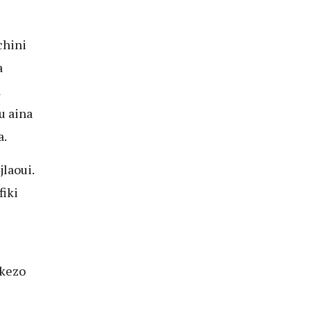
chini
a
a
u aina
a.
laoui.
fiki
kezo