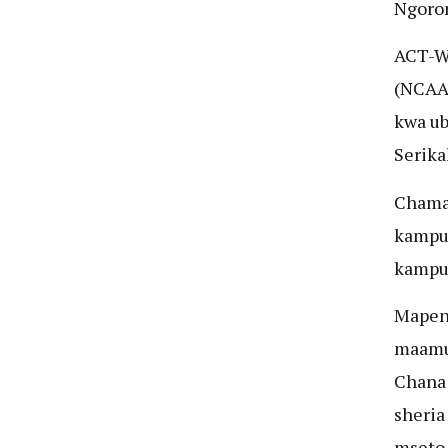
Ngoro
ACT-W
(NCAA)
kwa ub
Serikal
Chama 
kampun
kampun
Mapend
maamuz
Chana 
sheria
mseto 