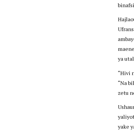
binafs
Hajlao
Ufrans
ambayo
maeneo
ya uta
“Hivi 
“Na bi
zetu n
Ushaur
yaliy
yake y