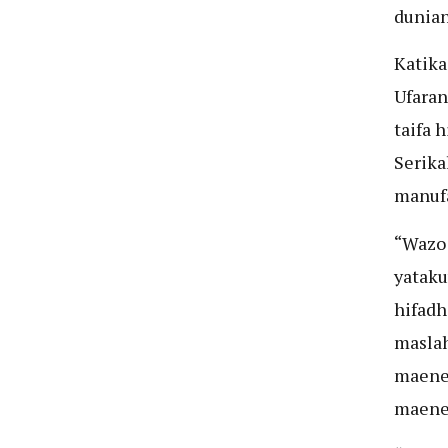
dunian
Katika
Ufara
taifa 
Serika
manufa
“Wazo 
yataku
hifadh
maslah
maeneo
maeneo