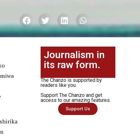
Journalism in
its raw form.
ko
tumiwa
The Chanzo is supported by
readers like you.
Support The Chanzo and get
e
access to our amazing features.
Support Us
shirika
om