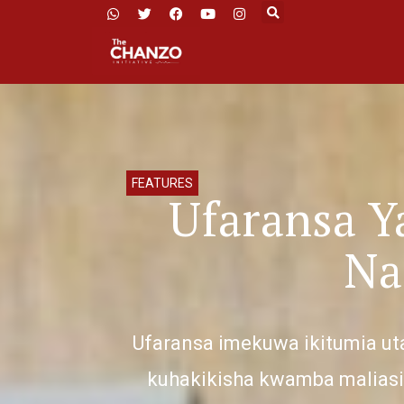
FEATURES
Ufaransa Ya
Na
Ufaransa imekuwa ikitumia uta
kuhakikisha kwamba maliasi