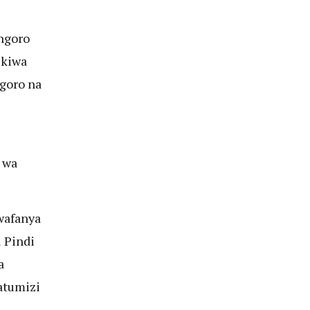
ngoro
ikiwa
ngoro na
e
 wa
wafanya
 Pindi
a
atumizi