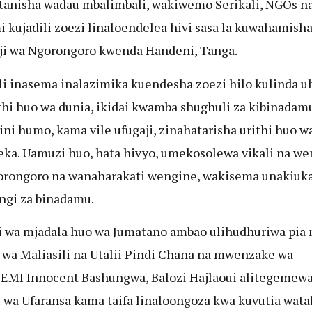
tanisha wadau mbalimbali, wakiwemo Serikali, NGOs n
 kujadili zoezi linaloendelea hivi sasa la kuwahamish
i wa Ngorongoro kwenda Handeni, Tanga.
li inasema inalazimika kuendesha zoezi hilo kulinda u
thi huo wa dunia, ikidai kwamba shughuli za kibinadam
ini humo, kama vile ufugaji, zinahatarisha urithi huo w
ka. Uamuzi huo, hata hivyo, umekosolewa vikali na we
rongoro na wanaharakati wengine, wakisema unakiuka
ngi za binadamu.
 wa mjadala huo wa Jumatano ambao ulihudhuriwa pia 
 wa Maliasili na Utalii Pindi Chana na mwenzake wa
MI Innocent Bashungwa, Balozi Hajlaoui alitegemewa
 wa Ufaransa kama taifa linaloongoza kwa kuvutia watal