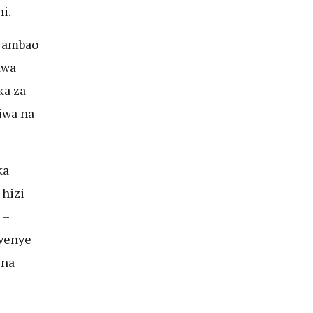
i.
i ambao
kwa
ka za
iwa na
ka
hizi
 –
kwenye
 na