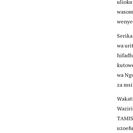
ulioku
wasomi
wenyej
Serika
wa uri
hifadh
kutowe
wa Ngo
za msi
Wakati
Waziri
TAMISE
uzoefu