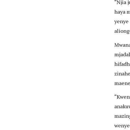
“Njia 
haya m
yenye 
aliong
Mwanad
mjadal
hifadh
zinahe
maeneo
“Kweny
anakuw
mazing
wenyej