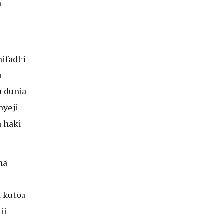
a
a
hifadhi
u
a dunia
nyeji
 haki
na
 kutoa
ii