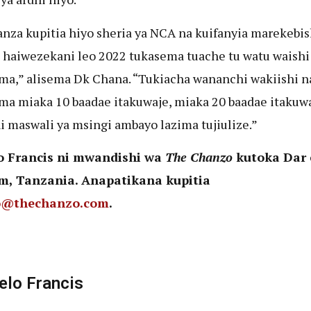
nza kupitia hiyo sheria ya NCA na kuifanyia marekebi
 haiwezekani leo 2022 tukasema tuache tu watu waishi
a,” alisema Dk Chana. “Tukiacha wananchi wakiishi n
a miaka 10 baadae itakuwaje, miaka 20 baadae itakuw
i maswali ya msingi ambayo lazima tujiulize.”
o Francis ni mwandishi wa
The Chanzo
kutoka Dar 
m, Tanzania. Anapatikana kupitia
o@thechanzo.com
.
elo Francis