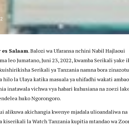
22
r es Salaam
. Balozi wa Ufaransa nchini Nabil Hajlaoui
a leo Jumatano, Juni 23, 2022, kwamba Serikali yake i
 kuishirikisha Serikali ya Tanzania namna bora zinazo
fa hilo la Ulaya katika masuala ya uhifadhi wakati ambao
ia inatawala vichwa vya habari kuhusiana na zoezi lak
endelea huko Ngorongoro.
ui alikuwa akichangia kwenye mjadala ulioandaliwa na 
 la kiserikali la Watch Tanzania kupitia mtandao wa Zo