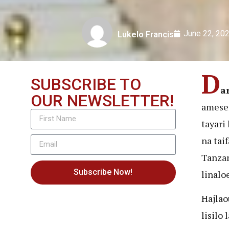
June 22, 20
Lukelo Francis
D
SUBSCRIBE TO
a
OUR NEWSLETTER!
amesem
tayari
na tai
Tanzan
Subscribe Now!
linalo
Hajlao
lisilo