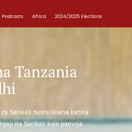
Podcasts
Africa
2024/2025 Elections
sha Tanzania
dhi
a Serikali hushirikiana katika
eji na Serikali kwa pamoja.