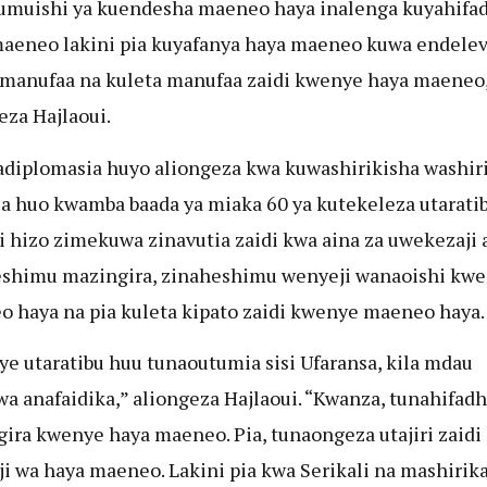
jumuishi ya kuendesha maeneo haya inalenga kuyahifa
aeneo lakini pia kuyafanya haya maeneo kuwa endelev
manufaa na kuleta manufaa zaidi kwenye haya maeneo
eza Hajlaoui.
iplomasia huyo aliongeza kwa kuwashirikisha washiri
a huo kwamba baada ya miaka 60 ya kutekeleza utaratib
i hizo zimekuwa zinavutia zaidi kwa aina za uwekezaji
shimu mazingira, zinaheshimu wenyeji wanaoishi kw
 haya na pia kuleta kipato zaidi kwenye maeneo haya.
e utaratibu huu tunaoutumia sisi Ufaransa, kila mdau
a anafaidika,” aliongeza Hajlaoui. “Kwanza, tunahifadh
ira kwenye haya maeneo. Pia, tunaongeza utajiri zaidi
i wa haya maeneo. Lakini pia kwa Serikali na mashirik