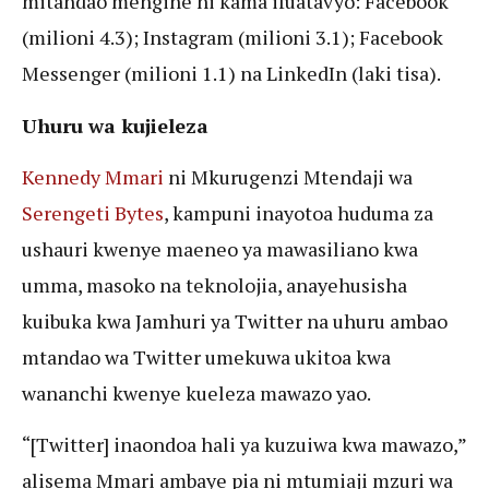
mitandao mengine ni kama ifuatavyo: Facebook
(milioni 4.3); Instagram (milioni 3.1); Facebook
Messenger (milioni 1.1) na LinkedIn (laki tisa).
Uhuru wa kujieleza
Kennedy Mmari
ni Mkurugenzi Mtendaji wa
Serengeti Bytes
, kampuni inayotoa huduma za
ushauri kwenye maeneo ya mawasiliano kwa
umma, masoko na teknolojia, anayehusisha
kuibuka kwa Jamhuri ya Twitter na uhuru ambao
mtandao wa Twitter umekuwa ukitoa kwa
wananchi kwenye kueleza mawazo yao.
“[Twitter] inaondoa hali ya kuzuiwa kwa mawazo,”
alisema Mmari ambaye pia ni mtumiaji mzuri wa