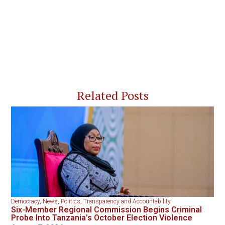
Related Posts
Democracy
,
News
,
Politics
,
Transparency and Accountability
Six-Member Regional Commission Begins Criminal
Probe Into Tanzania’s October Election Violence