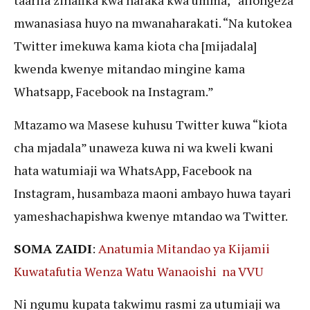
taarifa zinafika kwa haraka kwa umma,” aliongeza
mwanasiasa huyo na mwanaharakati. “Na kutokea
Twitter imekuwa kama kiota cha [mijadala]
kwenda kwenye mitandao mingine kama
Whatsapp, Facebook na Instagram.”
Mtazamo wa Masese kuhusu Twitter kuwa “kiota
cha mjadala” unaweza kuwa ni wa kweli kwani
hata watumiaji wa WhatsApp, Facebook na
Instagram, husambaza maoni ambayo huwa tayari
yameshachapishwa kwenye mtandao wa Twitter.
SOMA ZAIDI
:
Anatumia Mitandao ya Kijamii
Kuwatafutia Wenza Watu Wanaoishi na VVU
Ni ngumu kupata takwimu rasmi za utumiaji wa