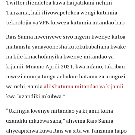
Twitter iliendelea kuwa haipatikani nchini
Tanzania, hali iliyowapelekea wengi kutumia
teknolojia ya VPN kuweza kutumia mtandao huo.
Rais Samia mwenyewe siyo mgeni kwenye kutoa
matamshi yanayoonesha kutokukubaliana kwake
na kile kinachofanyika kwenye mitandao ya
kijamii. Mnamo Aprili 2021, kwa mfano, takriban
mwezi mmoja tangu achukue hatamu za uongozi
wa nchi, Samia
aliishutumu mitandao ya kijamii
kwa “uzandiki mkubwa.”
“Ukiingia kwenye mitandao ya kijamii kuna
uzandiki mkubwa sana,” alisema Rais Samia
aliyeapishwa kuwa Rais wa sita wa Tanzania hapo