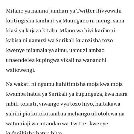
Mifano ya namna Jamhuri ya Twitter ilivyowahi
kuitingisha Jamhuri ya Muungano ni mengi sana
kiasi ya kujaza kitabu. Mfano wa hivi karibuni
kabisa ni uamuzi wa Serikali kuanzisha tozo
kwenye miamala ya simu, uamuzi ambao
unaendelea kupingwa vikali na wananchi
waliowengi.
Na wakati ni ngumu kuhitimisha moja kwa moja
kwamba hatua ya Serikali ya kupunguza, kwa mara
mbili tofauti, viwango vya tozo hiyo, haitakuwa
sahihi pia kutokutambua mchango uliotolewa na
watumiaji wa mtandao wa Twitter kwenye
kufanikisha hatua hiyo.