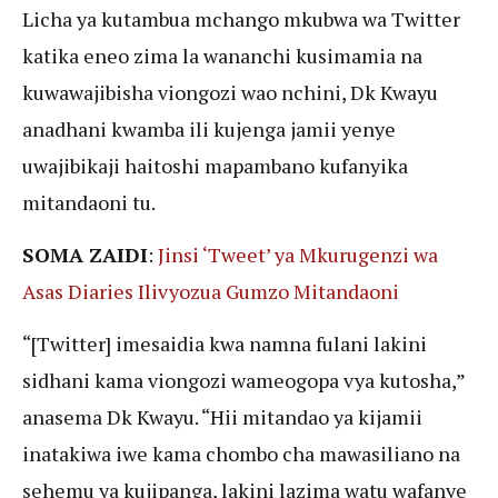
Licha ya kutambua mchango mkubwa wa Twitter
katika eneo zima la wananchi kusimamia na
kuwawajibisha viongozi wao nchini, Dk Kwayu
anadhani kwamba ili kujenga jamii yenye
uwajibikaji haitoshi mapambano kufanyika
mitandaoni tu.
SOMA ZAIDI
:
Jinsi ‘Tweet’ ya Mkurugenzi wa
Asas Diaries Ilivyozua Gumzo Mitandaoni
“[Twitter] imesaidia kwa namna fulani lakini
sidhani kama viongozi wameogopa vya kutosha,”
anasema Dk Kwayu. “Hii mitandao ya kijamii
inatakiwa iwe kama chombo cha mawasiliano na
sehemu ya kujipanga, lakini lazima watu wafanye