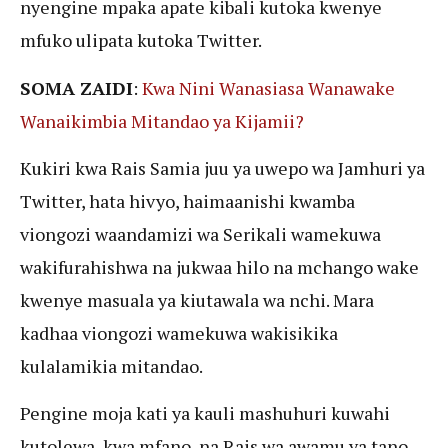
nyengine mpaka apate kibali kutoka kwenye
mfuko ulipata kutoka Twitter.
SOMA ZAIDI
:
Kwa Nini Wanasiasa Wanawake
Wanaikimbia Mitandao ya Kijamii?
Kukiri kwa Rais Samia juu ya uwepo wa Jamhuri ya
Twitter, hata hivyo, haimaanishi kwamba
viongozi waandamizi wa Serikali wamekuwa
wakifurahishwa na jukwaa hilo na mchango wake
kwenye masuala ya kiutawala wa nchi. Mara
kadhaa viongozi wamekuwa wakisikika
kulalamikia mitandao.
Pengine moja kati ya kauli mashuhuri kuwahi
kutolewa, kwa mfano, na Rais wa awamu ya tano