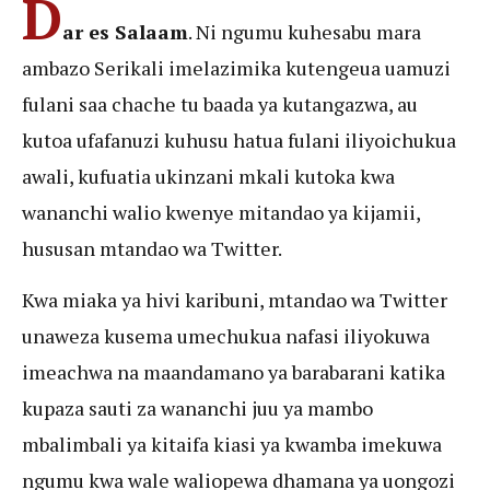
D
ar es Salaam
. Ni ngumu kuhesabu mara
ambazo Serikali imelazimika kutengeua uamuzi
fulani saa chache tu baada ya kutangazwa, au
kutoa ufafanuzi kuhusu hatua fulani iliyoichukua
awali, kufuatia ukinzani mkali kutoka kwa
wananchi walio kwenye mitandao ya kijamii,
hususan mtandao wa Twitter.
Kwa miaka ya hivi karibuni, mtandao wa Twitter
unaweza kusema umechukua nafasi iliyokuwa
imeachwa na maandamano ya barabarani katika
kupaza sauti za wananchi juu ya mambo
mbalimbali ya kitaifa kiasi ya kwamba imekuwa
ngumu kwa wale waliopewa dhamana ya uongozi