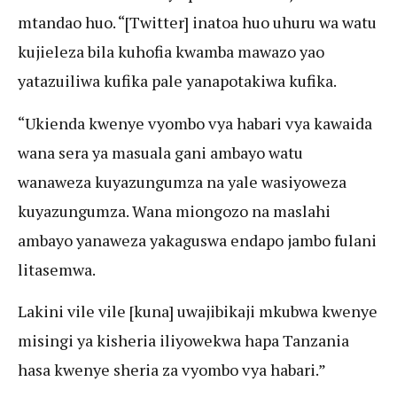
mtandao huo. “[Twitter] inatoa huo uhuru wa watu
kujieleza bila kuhofia kwamba mawazo yao
yatazuiliwa kufika pale yanapotakiwa kufika.
“Ukienda kwenye vyombo vya habari vya kawaida
wana sera ya masuala gani ambayo watu
wanaweza kuyazungumza na yale wasiyoweza
kuyazungumza. Wana miongozo na maslahi
ambayo yanaweza yakaguswa endapo jambo fulani
litasemwa.
Lakini vile vile [kuna] uwajibikaji mkubwa kwenye
misingi ya kisheria iliyowekwa hapa Tanzania
hasa kwenye sheria za vyombo vya habari.”