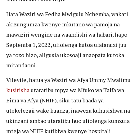
Hata Waziri wa Fedha Mwigulu Nchemba, wakati
akizungumza kwenye mkutano wa pamoja na
mawaziri wengine na waandishi wa habari, hapo
Septemba 1, 2022, uliolenga kutoa ufafanuzi juu
ya tozo hizo, aligusia ukosoaji anaopata kutoka
mitandaoni.
Vilevile, hatua ya Waziri wa Afya Ummy Mwalimu
kusitisha
utaratibu mpya wa Mfuko wa Taifa wa
Bima ya Afya (NHIF), siku tatu baada ya
utekelezaji wake kuanza, inaweza kuhusishwa na
ukinzani ambao utaratibu huo uliolenga kumzuia
mteja wa NHIF kutibiwa kwenye hospitali