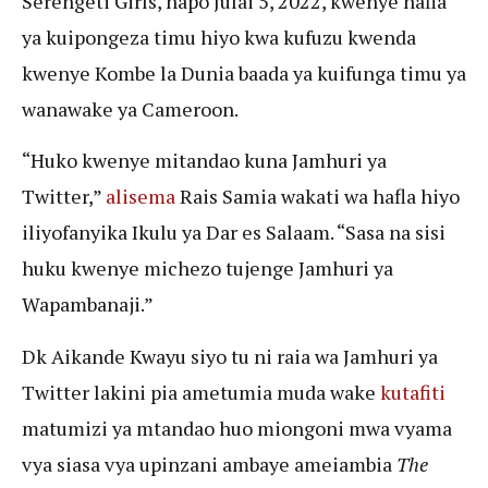
Serengeti Girls, hapo Julai 5, 2022, kwenye hafla
ya kuipongeza timu hiyo kwa kufuzu kwenda
kwenye Kombe la Dunia baada ya kuifunga timu ya
wanawake ya Cameroon.
“Huko kwenye mitandao kuna Jamhuri ya
Twitter,”
alisema
Rais Samia wakati wa hafla hiyo
iliyofanyika Ikulu ya Dar es Salaam. “Sasa na sisi
huku kwenye michezo tujenge Jamhuri ya
Wapambanaji.”
Dk Aikande Kwayu siyo tu ni raia wa Jamhuri ya
Twitter lakini pia ametumia muda wake
kutafiti
matumizi ya mtandao huo miongoni mwa vyama
vya siasa vya upinzani ambaye ameiambia
The