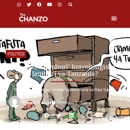
POLITICS
Twitter: ‘Jamhuri’ Inayoitingisha
Jamhuri ya Tanzania?
Ni ‘Jamhuri’ ambayo imetambuliwa hata na Rais Samia.
September 6, 2022
Lukelo Francis