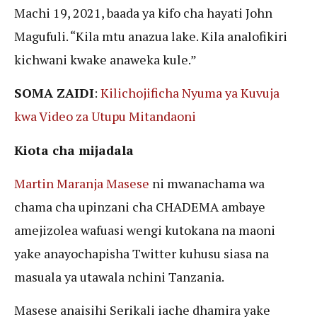
Machi 19, 2021, baada ya kifo cha hayati John
Magufuli. “Kila mtu anazua lake. Kila analofikiri
kichwani kwake anaweka kule.”
SOMA ZAIDI
:
Kilichojificha Nyuma ya Kuvuja
kwa Video za Utupu Mitandaoni
Kiota cha mijadala
Martin Maranja Masese
ni mwanachama wa
chama cha upinzani cha CHADEMA ambaye
amejizolea wafuasi wengi kutokana na maoni
yake anayochapisha Twitter kuhusu siasa na
masuala ya utawala nchini Tanzania.
Masese anaisihi Serikali iache dhamira yake