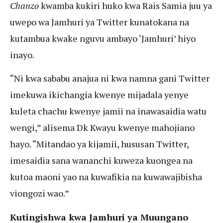
Chanzo
kwamba kukiri huko kwa Rais Samia juu ya
uwepo wa Jamhuri ya Twitter kunatokana na
kutambua kwake nguvu ambayo ‘Jamhuri’ hiyo
inayo.
“Ni kwa sababu anajua ni kwa namna gani Twitter
imekuwa ikichangia kwenye mijadala yenye
kuleta chachu kwenye jamii na inawasaidia watu
wengi,” alisema Dk Kwayu kwenye mahojiano
hayo. “Mitandao ya kijamii, hususan Twitter,
imesaidia sana wananchi kuweza kuongea na
kutoa maoni yao na kuwafikia na kuwawajibisha
viongozi wao.”
Kutingishwa kwa Jamhuri ya Muungano