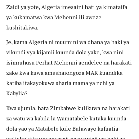
Zaidi ya yote, Algeria imesaini hati ya kimataifa
ya kukamatwa kwa Mehenni ili aweze
kushitakiwa.
Je, kama Algeria ni muumini wa dhana ya haki ya
vikundi vya kijamii kuunda dola yake, kwa nini
isimruhusu Ferhat Mehenni aendelee na harakati
zake kwa kuwa ameshaiongoza MAK kuandika
katiba itakayokuwa sharia mama ya nchi ya
Kabylia?
Kwa ujumla, hata Zimbabwe kulikuwa na harakati
za watu wa kabila la Wamatabele kutaka kuunda
dola yao ya Matabele kule Bulawayo kufuatia
walichokiita unyanyasaji na uvunjaji wa haki za