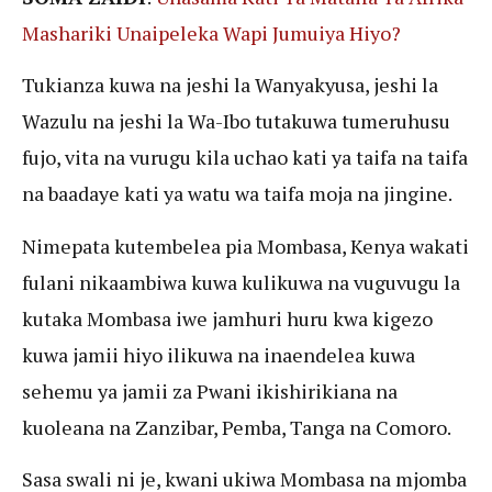
Mashariki Unaipeleka Wapi Jumuiya Hiyo?
Tukianza kuwa na jeshi la Wanyakyusa, jeshi la
Wazulu na jeshi la Wa-Ibo tutakuwa tumeruhusu
fujo, vita na vurugu kila uchao kati ya taifa na taifa
na baadaye kati ya watu wa taifa moja na jingine.
Nimepata kutembelea pia Mombasa, Kenya wakati
fulani nikaambiwa kuwa kulikuwa na vuguvugu la
kutaka Mombasa iwe jamhuri huru kwa kigezo
kuwa jamii hiyo ilikuwa na inaendelea kuwa
sehemu ya jamii za Pwani ikishirikiana na
kuoleana na Zanzibar, Pemba, Tanga na Comoro.
Sasa swali ni je, kwani ukiwa Mombasa na mjomba