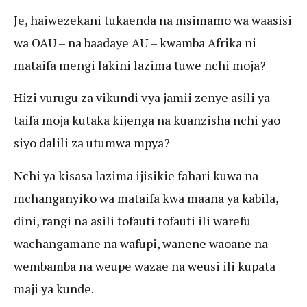
Je, haiwezekani tukaenda na msimamo wa waasisi
wa OAU – na baadaye AU – kwamba Afrika ni
mataifa mengi lakini lazima tuwe nchi moja?
Hizi vurugu za vikundi vya jamii zenye asili ya
taifa moja kutaka kijenga na kuanzisha nchi yao
siyo dalili za utumwa mpya?
Nchi ya kisasa lazima ijisikie fahari kuwa na
mchanganyiko wa mataifa kwa maana ya kabila,
dini, rangi na asili tofauti tofauti ili warefu
wachangamane na wafupi, wanene waoane na
wembamba na weupe wazae na weusi ili kupata
maji ya kunde.