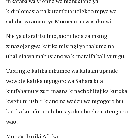
mkataba wa Vienna wa mahusiano ya
kidiplomasia na kutambua uelekeo mpya wa
suluhu ya amani ya Morocco na wasahrawi.
Nje ya utaratibu huo, sioni hoja za msingi
zinazojengwa katika misingi ya taaluma na
uhalisia wa mahusiano ya kimataifa bali vurugu.
Tusiingie katika mkumbo wa kulaani upande
wowote katika mgogoro wa Sahara bila
kuufahamu vizuri maana kinachohitajika kutoka
kwetu ni ushirikiano na wadau wa mgogoro huu
katika kutafuta suluhu siyo kuchochea utengano
wao!
Mungu ibariki Afrika!