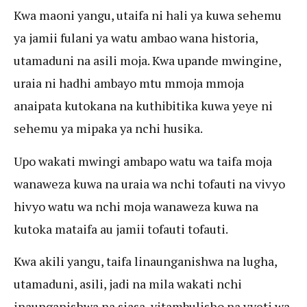
Kwa maoni yangu, utaifa ni hali ya kuwa sehemu
ya jamii fulani ya watu ambao wana historia,
utamaduni na asili moja. Kwa upande mwingine,
uraia ni hadhi ambayo mtu mmoja mmoja
anaipata kutokana na kuthibitika kuwa yeye ni
sehemu ya mipaka ya nchi husika.
Upo wakati mwingi ambapo watu wa taifa moja
wanaweza kuwa na uraia wa nchi tofauti na vivyo
hivyo watu wa nchi moja wanaweza kuwa na
kutoka mataifa au jamii tofauti tofauti.
Kwa akili yangu, taifa linaunganishwa na lugha,
utamaduni, asili, jadi na mila wakati nchi
inaunganishwa na siasa, vitambulisho na vyeti wa