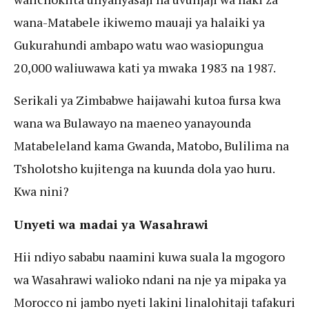
wana-Matabele ikiwemo mauaji ya halaiki ya
Gukurahundi ambapo watu wao wasiopungua
20,000 waliuwawa kati ya mwaka 1983 na 1987.
Serikali ya Zimbabwe haijawahi kutoa fursa kwa
wana wa Bulawayo na maeneo yanayounda
Matabeleland kama Gwanda, Matobo, Bulilima na
Tsholotsho kujitenga na kuunda dola yao huru.
Kwa nini?
Unyeti wa madai ya Wasahrawi
Hii ndiyo sababu naamini kuwa suala la mgogoro
wa Wasahrawi walioko ndani na nje ya mipaka ya
Morocco ni jambo nyeti lakini linalohitaji tafakuri