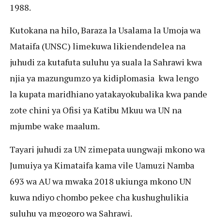
1988.
Kutokana na hilo, Baraza la Usalama la Umoja wa
Mataifa (UNSC) limekuwa likiendendelea na
juhudi za kutafuta suluhu ya suala la Sahrawi kwa
njia ya mazungumzo ya kidiplomasia kwa lengo
la kupata maridhiano yatakayokubalika kwa pande
zote chini ya Ofisi ya Katibu Mkuu wa UN na
mjumbe wake maalum.
Tayari juhudi za UN zimepata uungwaji mkono wa
Jumuiya ya Kimataifa kama vile Uamuzi Namba
693 wa AU wa mwaka 2018 ukiunga mkono UN
kuwa ndiyo chombo pekee cha kushughulikia
suluhu ya mgogoro wa Sahrawi.