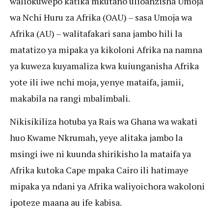
waliokuwepo katika mkutano ulioanzisha Umoja
wa Nchi Huru za Afrika (OAU) – sasa Umoja wa
Afrika (AU) – walitafakari sana jambo hili la
matatizo ya mipaka ya kikoloni Afrika na namna
ya kuweza kuyamaliza kwa kuiunganisha Afrika
yote ili iwe nchi moja, yenye mataifa, jamii,
makabila na rangi mbalimbali.
Nikisikiliza hotuba ya Rais wa Ghana wa wakati
huo Kwame Nkrumah, yeye alitaka jambo la
msingi iwe ni kuunda shirikisho la mataifa ya
Afrika kutoka Cape mpaka Cairo ili hatimaye
mipaka ya ndani ya Afrika waliyoichora wakoloni
ipoteze maana au ife kabisa.