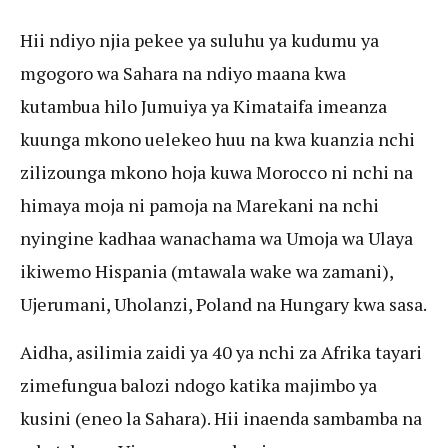
Hii ndiyo njia pekee ya suluhu ya kudumu ya
mgogoro wa Sahara na ndiyo maana kwa
kutambua hilo Jumuiya ya Kimataifa imeanza
kuunga mkono uelekeo huu na kwa kuanzia nchi
zilizounga mkono hoja kuwa Morocco ni nchi na
himaya moja ni pamoja na Marekani na nchi
nyingine kadhaa wanachama wa Umoja wa Ulaya
ikiwemo Hispania (mtawala wake wa zamani),
Ujerumani, Uholanzi, Poland na Hungary kwa sasa.
Aidha, asilimia zaidi ya 40 ya nchi za Afrika tayari
zimefungua balozi ndogo katika majimbo ya
kusini (eneo la Sahara). Hii inaenda sambamba na