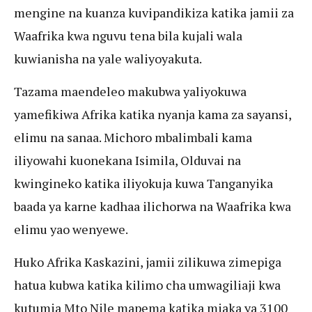
mengine na kuanza kuvipandikiza katika jamii za
Waafrika kwa nguvu tena bila kujali wala
kuwianisha na yale waliyoyakuta.
Tazama maendeleo makubwa yaliyokuwa
yamefikiwa Afrika katika nyanja kama za sayansi,
elimu na sanaa. Michoro mbalimbali kama
iliyowahi kuonekana Isimila, Olduvai na
kwingineko katika iliyokuja kuwa Tanganyika
baada ya karne kadhaa ilichorwa na Waafrika kwa
elimu yao wenyewe.
Huko Afrika Kaskazini, jamii zilikuwa zimepiga
hatua kubwa katika kilimo cha umwagiliaji kwa
kutumia Mto Nile mapema katika miaka ya 3100