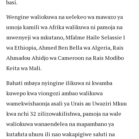
basi.
Wengine waliokuwa na uelekeo wa mawazo ya
umoja kamili wa Afrika walikuwa ni pamoja na
mwenyeji wa mkutano, Mfalme Haile Selassie I
wa Ethiopia, Ahmed Ben Bella wa Algeria, Rais
Ahmadou Ahidjo wa Cameroon na Rais Modibo
Keita wa Mali.
Bahati mbaya nyingine ilikuwa ni kwamba
kuwepo kwa viongozi ambao walikuwa
wamekwishaonja asali ya Urais au Uwaziri Mkuu
kwa nchi 32 zilizowakilishwa, pamoja na wale
waliokuwa wanaendelea na mapambano ya
kutafuta uhuru ili nao wakapigiwe saluti na