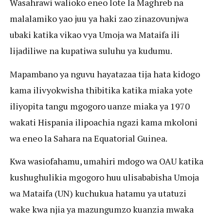
Wasahrawi walioko eneo lote la Maghreb na
malalamiko yao juu ya haki zao zinazovunjwa
ubaki katika vikao vya Umoja wa Mataifa ili
lijadiliwe na kupatiwa suluhu ya kudumu.
Mapambano ya nguvu hayatazaa tija hata kidogo
kama ilivyokwisha thibitika katika miaka yote
iliyopita tangu mgogoro uanze miaka ya 1970
wakati Hispania ilipoachia ngazi kama mkoloni
wa eneo la Sahara na Equatorial Guinea.
Kwa wasiofahamu, umahiri mdogo wa OAU katika
kushughulikia mgogoro huu ulisababisha Umoja
wa Mataifa (UN) kuchukua hatamu ya utatuzi
wake kwa njia ya mazungumzo kuanzia mwaka