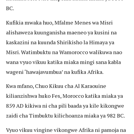
BC.
Kufikia mwaka huo, Mfalme Menes wa Misri
alishaweza kuunganisha maeneo ya kusini na
kaskazini na kuunda Shirikisho la Himaya ya
Misri. Watimbuktu na Wamorocco walikuwa nao
wana vyuo vikuu katika miaka mingi sana kabla
wageni ‘hawajavumbua’ na kufika Afrika.
Kwa mfano, Chuo Kikuu cha Al Karaouine
kilianzishwa huko Fes, Morocco katika miaka ya
859 AD kikiwa ni cha pili baada ya kile kikongwe
zaidi cha Timbuktu kilichoanza miaka ya 982 BC.
Vyuo vikuu vingine vikongwe Afrika ni pamoja na