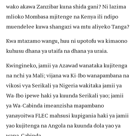
wako akawa Zanzibar kuna shida gani? Ni lazima
mlioko Mombasa mjitenge na Kenya ili ndipo
muendelee kuwa shangazi wa mtu aliyeko Tanga?
Kwa mtazamo wangu, huu ni upotofu wa kimaono
kuhusu dhana ya utaifa na dhana ya uraia.
Kwingineko, jamii ya Azawad wanataka kujitenga
na nchi ya Mali; vijana wa Ki-Ibo wanapambana na
vikosi vya Serikali ya Nigeria wakitaka jamii ya
Wa-Ibo ipewe haki ya kuunda Serikali yao; jamii
ya Wa-Cabinda imeanzisha mapambano
yanayoitwa FLEC mahsusi kupigania haki ya jamii
yao kujitenga na Angola na kuunda dola yao ya
wana-Cabinda.