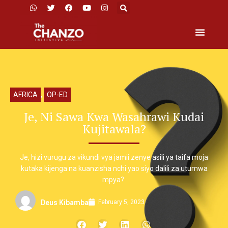
AFRICA
,
OP-ED
Je, Ni Sawa Kwa Wasahrawi Kudai
Kujitawala?
Je, hizi vurugu za vikundi vya jamii zenye asili ya taifa moja
kutaka kijenga na kuanzisha nchi yao siyo dalili za utumwa
mpya?
February 5, 2023
Deus Kibamba