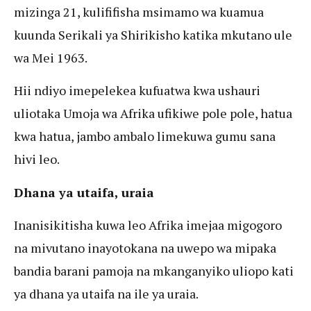
mizinga 21, kulififisha msimamo wa kuamua
kuunda Serikali ya Shirikisho katika mkutano ule
wa Mei 1963.
Hii ndiyo imepelekea kufuatwa kwa ushauri
uliotaka Umoja wa Afrika ufikiwe pole pole, hatua
kwa hatua, jambo ambalo limekuwa gumu sana
hivi leo.
Dhana ya utaifa, uraia
Inanisikitisha kuwa leo Afrika imejaa migogoro
na mivutano inayotokana na uwepo wa mipaka
bandia barani pamoja na mkanganyiko uliopo kati
ya dhana ya utaifa na ile ya uraia.