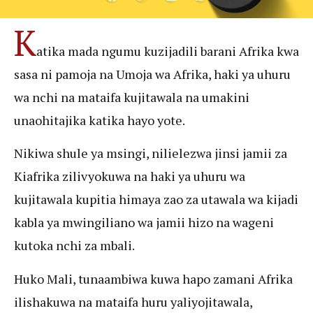
K
atika mada ngumu kuzijadili barani Afrika kwa
sasa ni pamoja na Umoja wa Afrika, haki ya uhuru
wa nchi na mataifa kujitawala na umakini
unaohitajika katika hayo yote.
Nikiwa shule ya msingi, nilielezwa jinsi jamii za
Kiafrika zilivyokuwa na haki ya uhuru wa
kujitawala kupitia himaya zao za utawala wa kijadi
kabla ya mwingiliano wa jamii hizo na wageni
kutoka nchi za mbali.
Huko Mali, tunaambiwa kuwa hapo zamani Afrika
ilishakuwa na mataifa huru yaliyojitawala,