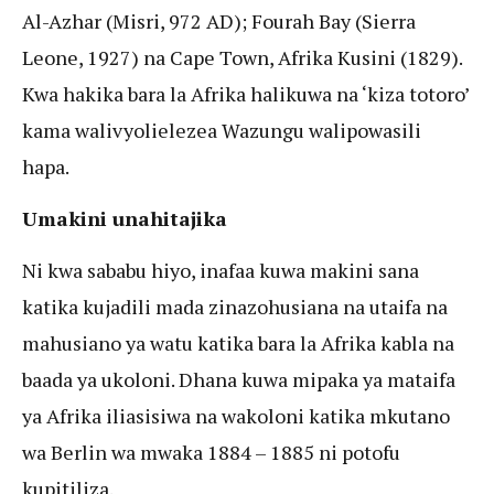
Al-Azhar (Misri, 972 AD); Fourah Bay (Sierra
Leone, 1927) na Cape Town, Afrika Kusini (1829).
Kwa hakika bara la Afrika halikuwa na ‘kiza totoro’
kama walivyolielezea Wazungu walipowasili
hapa.
Umakini unahitajika
Ni kwa sababu hiyo, inafaa kuwa makini sana
katika kujadili mada zinazohusiana na utaifa na
mahusiano ya watu katika bara la Afrika kabla na
baada ya ukoloni. Dhana kuwa mipaka ya mataifa
ya Afrika iliasisiwa na wakoloni katika mkutano
wa Berlin wa mwaka 1884 – 1885 ni potofu
kupitiliza.