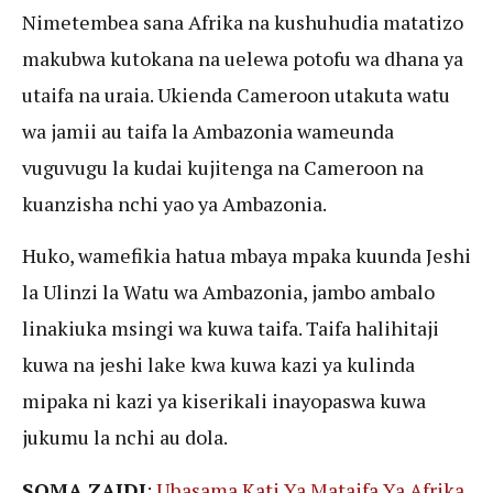
Nimetembea sana Afrika na kushuhudia matatizo
makubwa kutokana na uelewa potofu wa dhana ya
utaifa na uraia. Ukienda Cameroon utakuta watu
wa jamii au taifa la Ambazonia wameunda
vuguvugu la kudai kujitenga na Cameroon na
kuanzisha nchi yao ya Ambazonia.
Huko, wamefikia hatua mbaya mpaka kuunda Jeshi
la Ulinzi la Watu wa Ambazonia, jambo ambalo
linakiuka msingi wa kuwa taifa. Taifa halihitaji
kuwa na jeshi lake kwa kuwa kazi ya kulinda
mipaka ni kazi ya kiserikali inayopaswa kuwa
jukumu la nchi au dola.
SOMA ZAIDI
:
Uhasama Kati Ya Mataifa Ya Afrika