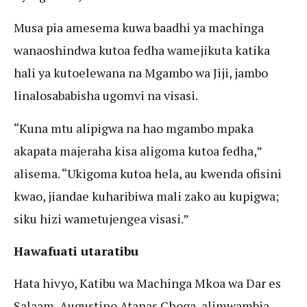
Musa pia amesema kuwa baadhi ya machinga
wanaoshindwa kutoa fedha wamejikuta katika
hali ya kutoelewana na Mgambo wa Jiji, jambo
linalosababisha ugomvi na visasi.
“Kuna mtu alipigwa na hao mgambo mpaka
akapata majeraha kisa aligoma kutoa fedha,”
alisema. “Ukigoma kutoa hela, au kwenda ofisini
kwao, jiandae kuharibiwa mali zako au kupigwa;
siku hizi wametujengea visasi.”
Hawafuati utaratibu
Hata hivyo, Katibu wa Machinga Mkoa wa Dar es
Salaam, Augustino Atanas Choga, alimwambia