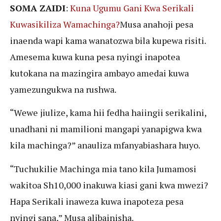
SOMA ZAIDI
:
Kuna Ugumu Gani Kwa Serikali
Kuwasikiliza Wamachinga?
Musa anahoji pesa
inaenda wapi kama wanatozwa bila kupewa risiti.
Amesema kuwa kuna pesa nyingi inapotea
kutokana na mazingira ambayo amedai kuwa
yamezungukwa na rushwa.
“Wewe jiulize, kama hii fedha haiingii serikalini,
unadhani ni mamilioni mangapi yanapigwa kwa
kila machinga?” anauliza mfanyabiashara huyo.
“Tuchukilie Machinga mia tano kila Jumamosi
wakitoa Sh10,000 inakuwa kiasi gani kwa mwezi?
Hapa Serikali inaweza kuwa inapoteza pesa
nyingi sana,” Musa alibainisha.