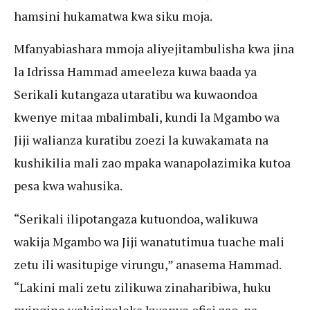
hamsini hukamatwa kwa siku moja.
Mfanyabiashara mmoja aliyejitambulisha kwa jina
la Idrissa Hammad ameeleza kuwa baada ya
Serikali kutangaza utaratibu wa kuwaondoa
kwenye mitaa mbalimbali, kundi la Mgambo wa
Jiji walianza kuratibu zoezi la kuwakamata na
kushikilia mali zao mpaka wanapolazimika kutoa
pesa kwa wahusika.
“Serikali ilipotangaza kutuondoa, walikuwa
wakija Mgambo wa Jiji wanatutimua tuache mali
zetu ili wasitupige virungu,” anasema Hammad.
“Lakini mali zetu zilikuwa zinaharibiwa, huku
nyingine wakizipeleka kwenye ofisi zao, na