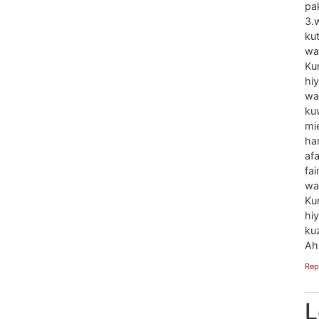
pak
3.
ku
wa
Ku
hi
wa
ku
mi
har
afa
fa
wa
Ku
hi
kuz
Ah
Rep
L