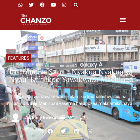
FEATURES
‘Inatuumiza Sana’: Nyakua Nyakua ya
‘Nyau’ Kariakoo Yawakwaza Machinga
Machinga wanawake wamelalamikia kudhalilishwa pia na
mgambo wa jiji. Manispaa yasema haijapokea malalamiko hayo.
April 17, 2023
Anthony Rwekaza