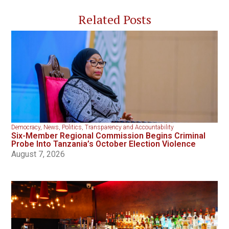
Related Posts
Democracy
,
News
,
Politics
,
Transparency and Accountability
Six-Member Regional Commission Begins Criminal
Probe Into Tanzania’s October Election Violence
August 7, 2026