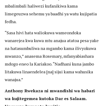
mbalimbali haliwezi kufanikiwa kama
limegeuzwa sehemu ya baadhi ya watu kujipatia
fedha.
“Sasa hivi hata waliokuwa wameondoka
wanarejea kwa kuwa mtu anajua atatoa pesa yake
na hatasumbuliwa na mgambo kama ilivyokuwa
mwanzo,” anasema Rosemary, mfanyabiashara
mdogo eneo la Kariakoo. “Nadhani kuna jambo
litakuwa linaendelea [na] sijui kama wahusika
wanajua.”
Anthony Rwekaza ni mwandishi wa habari
wa kujitegemea kutoka Dar es Salaam.