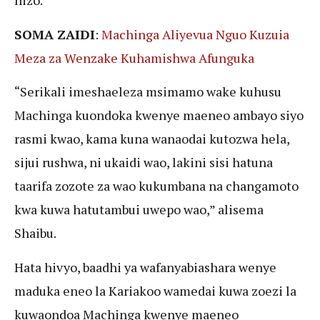
hizo.
SOMA ZAIDI
:
Machinga Aliyevua Nguo Kuzuia
Meza za Wenzake Kuhamishwa Afunguka
“Serikali imeshaeleza msimamo wake kuhusu
Machinga kuondoka kwenye maeneo ambayo siyo
rasmi kwao, kama kuna wanaodai kutozwa hela,
sijui rushwa, ni ukaidi wao, lakini sisi hatuna
taarifa zozote za wao kukumbana na changamoto
kwa kuwa hatutambui uwepo wao,” alisema
Shaibu.
Hata hivyo, baadhi ya wafanyabiashara wenye
maduka eneo la Kariakoo wamedai kuwa zoezi la
kuwaondoa Machinga kwenye maeneo