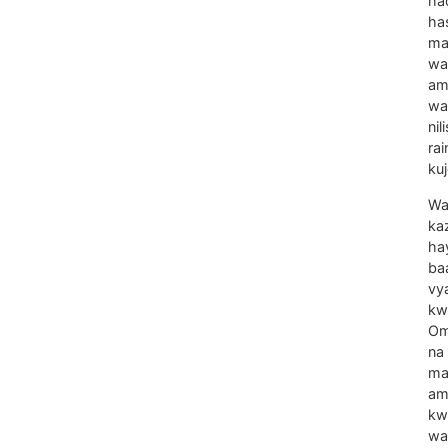
ha
ha
ma
wa
am
wa
ni
rai
kuj
Wa
ka
ha
ba
vy
kw
Omb
na 
ma
am
kw
wa