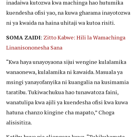
inadaiwa kutozwa kwa machinga hao hutumika
kuendesha ofisi yao, na kuwa gharama inayotozwa
ni ya kwaida na haina uhitaji wa kutoa risiti.
SOMA ZAIDI
:
Zitto Kabwe: Hili la Wamachinga
Linanisononesha Sana
“Kwa haya unayoyaona sijui wengine kulalamika
wanaonewa, kulalamika ni kawaida. Masuala ya
msingi yanayofanyika ni kuangalia na kusimamia
taratibu. Tukiwachukua hao tunawatoza faini,
wanatulipa kwa ajili ya kuendesha ofisi kwa kuwa
hatuna chanzo kingine cha mapato,” Choga
alisisitiza.
Katibu huyo pia aliongeza kuwa, “Tukikukamata