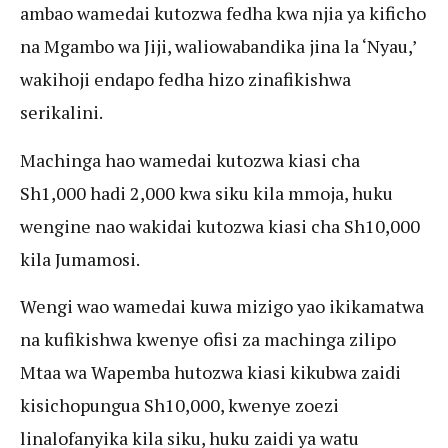
ambao wamedai kutozwa fedha kwa njia ya kificho
na Mgambo wa Jiji, waliowabandika jina la ‘Nyau,’
wakihoji endapo fedha hizo zinafikishwa
serikalini.
Machinga hao wamedai kutozwa kiasi cha
Sh1,000 hadi 2,000 kwa siku kila mmoja, huku
wengine nao wakidai kutozwa kiasi cha Sh10,000
kila Jumamosi.
Wengi wao wamedai kuwa mizigo yao ikikamatwa
na kufikishwa kwenye ofisi za machinga zilipo
Mtaa wa Wapemba hutozwa kiasi kikubwa zaidi
kisichopungua Sh10,000, kwenye zoezi
linalofanyika kila siku, huku zaidi ya watu