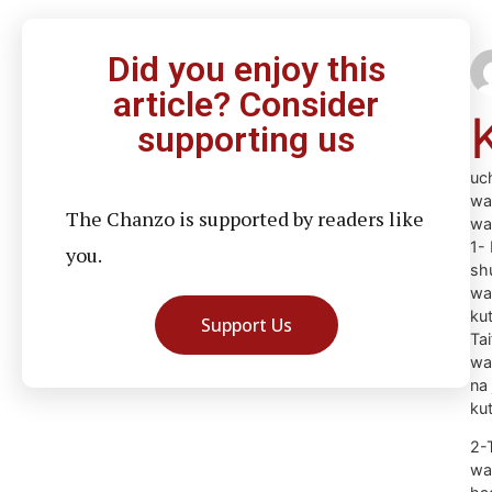
Did you enjoy this
article? Consider
supporting us
uc
wa
The Chanzo is supported by readers like
wa
1- 
you.
sh
wa
kut
Support Us
Tai
wa
na
ku
2-
wa