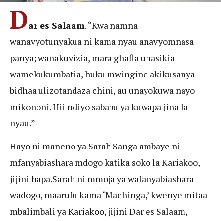
D
ar es Salaam
. “Kwa namna
wanavyotunyakua ni kama nyau anavyomnasa
panya; wanakuvizia, mara ghafla unasikia
wamekukumbatia, huku mwingine akikusanya
bidhaa ulizotandaza chini, au unayokuwa nayo
mikononi. Hii ndiyo sababu ya kuwapa jina la
nyau.”
Hayo ni maneno ya Sarah Sanga ambaye ni
mfanyabiashara mdogo katika soko la Kariakoo,
jijini hapa.Sarah ni mmoja ya wafanyabiashara
wadogo, maarufu kama ‘Machinga,’ kwenye mitaa
mbalimbali ya Kariakoo, jijini Dar es Salaam,