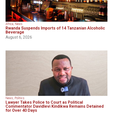
Africa
,
News
Rwanda Suspends Imports of 14 Tanzanian Alcoholic
Beverage
August 6, 2026
News
,
Politics
Lawyer Takes Police to Court as Political
Commentator Davidlevi Kindikwa Remains Detained
for Over 40 Days