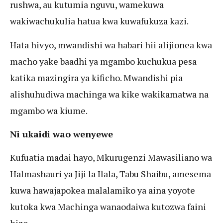
rushwa, au kutumia nguvu, wamekuwa
wakiwachukulia hatua kwa kuwafukuza kazi.
Hata hivyo, mwandishi wa habari hii alijionea kwa
macho yake baadhi ya mgambo kuchukua pesa
katika mazingira ya kificho. Mwandishi pia
alishuhudiwa machinga wa kike wakikamatwa na
mgambo wa kiume.
Ni ukaidi wao wenyewe
Kufuatia madai hayo, Mkurugenzi Mawasiliano wa
Halmashauri ya Jiji la Ilala, Tabu Shaibu, amesema
kuwa hawajapokea malalamiko ya aina yoyote
kutoka kwa Machinga wanaodaiwa kutozwa faini