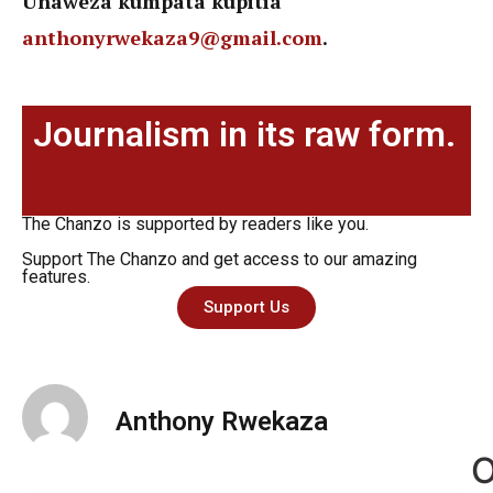
Unaweza kumpata kupitia
anthonyrwekaza9@gmail.com
.
Journalism in its raw form.
The Chanzo is supported by readers like you.
Support The Chanzo and get access to our amazing
features.
Support Us
Anthony Rwekaza
O