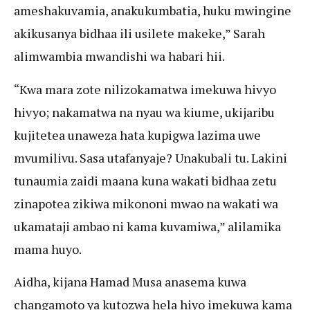
ameshakuvamia, anakukumbatia, huku mwingine
akikusanya bidhaa ili usilete makeke,” Sarah
alimwambia mwandishi wa habari hii.
“Kwa mara zote nilizokamatwa imekuwa hivyo
hivyo; nakamatwa na nyau wa kiume, ukijaribu
kujitetea unaweza hata kupigwa lazima uwe
mvumilivu. Sasa utafanyaje? Unakubali tu. Lakini
tunaumia zaidi maana kuna wakati bidhaa zetu
zinapotea zikiwa mikononi mwao na wakati wa
ukamataji ambao ni kama kuvamiwa,” alilamika
mama huyo.
Aidha, kijana Hamad Musa anasema kuwa
changamoto ya kutozwa hela hiyo imekuwa kama