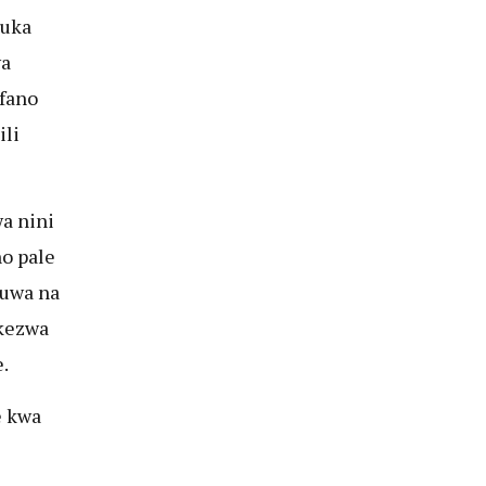
puka
wa
fano
ili
a nini
ho pale
kuwa na
ekezwa
.
e kwa