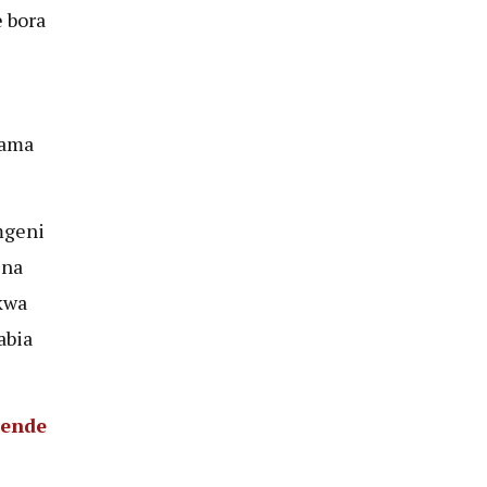
 bora
kama
mgeni
 na
kwa
abia
pende