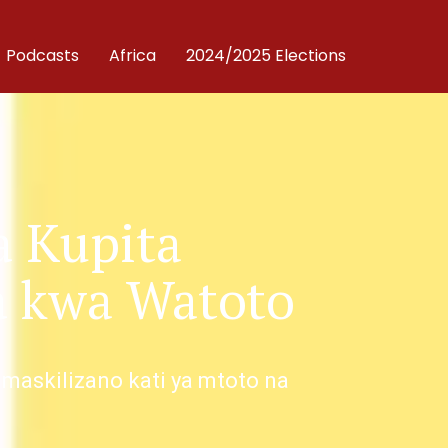
Podcasts
Africa
2024/2025 Elections
a Kupita
a kwa Watoto
askilizano kati ya mtoto na