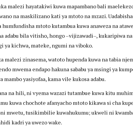
ka malezi hayatakiwi kuwa mapambano bali maelekez
ano na maskilizano kati ya mtoto na mzazi. Uadabisha
a humfundisha mtoto kutambua kuwa anaweza na ataw
a adabu bila vitisho, hongo –vijizawadi–, kukaripiwa na
i ya kichwa, mateke, ngumi na viboko.
 za malezi zinasema, watoto hupenda kuwa na tabia nje
ndo mwema endapo hakuna sababu ya msingi ya kump
a mambo yasiyofaa, kama vile kukosa adabu.
na na hili, ni vyema wazazi tutambue kuwa kitu muhim
mu kuwa chochote afanyacho mtoto kikawa si cha kup
i mwetu, tusikimbilie kuwahukumu; ukweli ni kwamb
ahidi kadri ya uwezo wake.