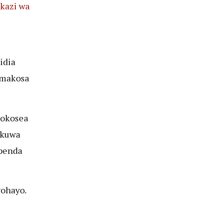
kazi wa
idia
 makosa
pokosea
 kuwa
penda
yohayo.