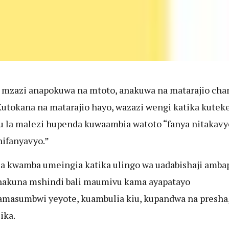
a mzazi anapokuwa na mtoto, anakuwa na matarajio cha
Kutokana na matarajio hayo, wazazi wengi katika kutek
 la malezi hupenda kuwaambia watoto “fanya nitakavyo
nifanyavyo.”
 kwamba umeingia katika ulingo wa uadabishaji amba
akuna mshindi bali maumivu kama ayapatayo
asumbwi yeyote, kuambulia kiu, kupandwa na presha,
ika.