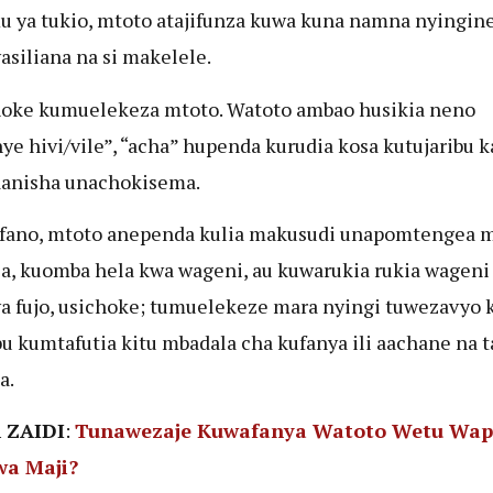
 ya tukio, mtoto atajifunza kuwa kuna namna nyingine
asiliana na si makelele.
oke kumuelekeza mtoto. Watoto ambao husikia neno
nye hivi/vile”, “acha” hupenda kurudia kosa kutujaribu 
anisha unachokisema.
fano, mtoto anependa kulia makusudi unapomtengea 
a, kuomba hela kwa wageni, au kuwarukia rukia wageni
a fujo, usichoke; tumuelekeze mara nyingi tuwezavyo 
bu kumtafutia kitu mbadala cha kufanya ili aachane na t
a.
 ZAIDI
:
Tunawezaje Kuwafanya Watoto Wetu Wa
a Maji?