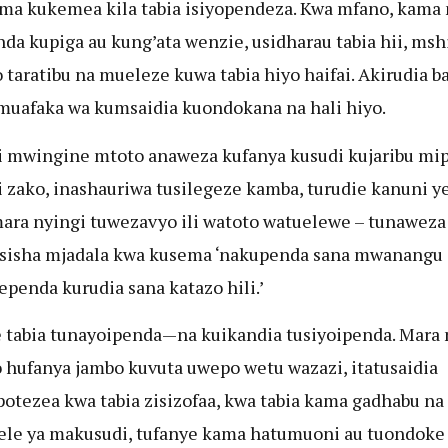
ma kukemea kila tabia isiyopendeza. Kwa mfano, kama
da kupiga au kung’ata wenzie, usidharau tabia hii, msh
taratibu na mueleze kuwa tabia hiyo haifai. Akirudia ba
uafaka wa kumsaidia kuondokana na hali hiyo.
 mwingine mtoto anaweza kufanya kusudi kujaribu mip
 zako, inashauriwa tusilegeze kamba, turudie kanuni y
mara nyingi tuwezavyo ili watoto watuelewe – tunaweza
sisha mjadala kwa kusema ‘nakupenda sana mwanangu
ependa kurudia sana katazo hili.’
e tabia tunayoipenda—na kuikandia tusiyoipenda. Mara 
 hufanya jambo kuvuta uwepo wetu wazazi, itatusaidia
otezea kwa tabia zisizofaa, kwa tabia kama gadhabu na
le ya makusudi, tufanye kama hatumuoni au tuondoke