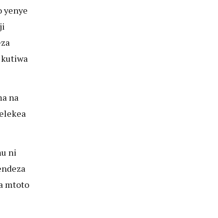
o yenye
ji
eza
 kutiwa
ma na
elekea
u ni
endeza
a mtoto