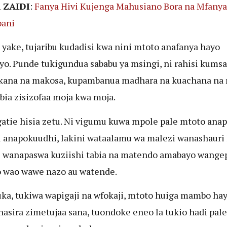
 ZAIDI
:
Fanya Hivi Kujenga Mahusiano Bora na Mfanya
ani
 yake, tujaribu kudadisi kwa nini mtoto anafanya hayo
yo. Punde tukigundua sababu ya msingi, ni rahisi kumsa
kana na makosa, kupambanua madhara na kuachana na
bia zisizofaa moja kwa moja.
atie hisia zetu. Ni vigumu kuwa mpole pale mtoto ana
 anapokuudhi, lakini wataalamu wa malezi wanashauri
 wanapaswa kuziishi tabia na matendo amabayo wange
 wao wawe nazo au watende.
a, tukiwa wapigaji na wfokaji, mtoto huiga mambo ha
asira zimetujaa sana, tuondoke eneo la tukio hadi pale