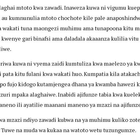
aghai mtoto kwa zawadi. Inaweza kuwa ni vigumu kue
au kumnunulia mtoto chochote kile pale anaposhind
a wakati tuna maongezi muhimu ama tunapoona kitu m
kwenye gari binafsi ama daladala akaaanza kulilia vitu 
liwe.
riwa kuwa ni vyema zaidi kumtuliza kwa maelezo ya kw
 pata kitu fulani kwa wakati huo. Kumpatia kila atakac
po fujo kidogo kutamjengea dhana ya kwamba hawezi 
nzuri mpaka alaghaiwe. Inabidi ajifunze tabia kwa kuel
neno ili ayatilie maanani maneno ya mzazi na ajifunze
a mzazi ndiyo zawadi kubwa na ya muhimu kuliko zot
 Tuwe na muda wa kukaa na watoto wetu tuzungumze.