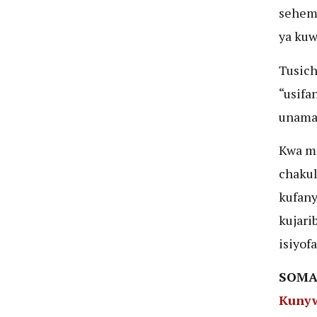
sehemu
ya kuw
Tusich
“usifa
unama
Kwa m
chakul
kufany
kujari
isiyofa
SOMA
Kunyw