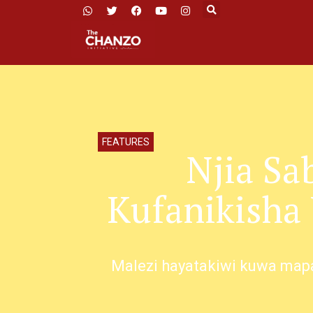
FEATURES
Njia Sa
Kufanikisha
Malezi hayatakiwi kuwa map