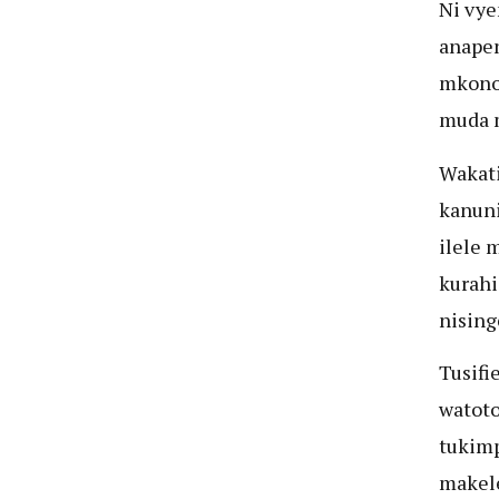
Ni vye
anapen
mkono 
muda m
Wakati
kanuni
ilele 
kurahi
nising
Tusifi
watoto
tukimp
makele