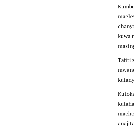
Kumbu
maelew
chany
kuwa n
masing
Tafiti
mwene
kufany
Kutoka
kufaha
machon
anajit