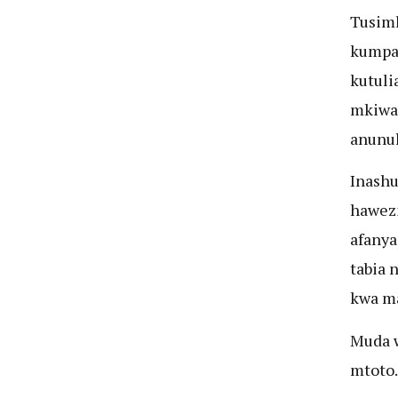
Tusiml
kumpa 
kutuli
mkiwa 
anunu
Inashu
hawezi
afanya
tabia 
kwa ma
Muda w
mtoto.