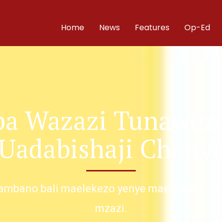
Home
News
Features
Op-Ed
ba Wazazi Tunawez
 Uadabishaji Chany
ambano bali maelekezo yenye maelewano na m
mzazi.