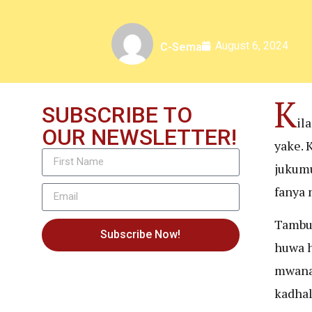
August 6, 2024
C-Sema
K
SUBSCRIBE TO
il
OUR NEWSLETTER!
yake. 
jukumu
fanya 
Tambua
Subscribe Now!
huwa h
mwanam
kadhal