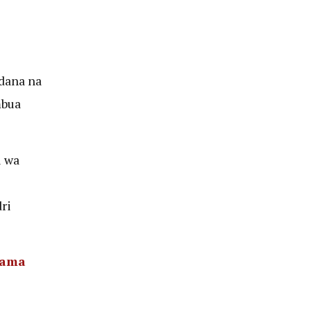
dana na
mbua
u wa
ri
Mama