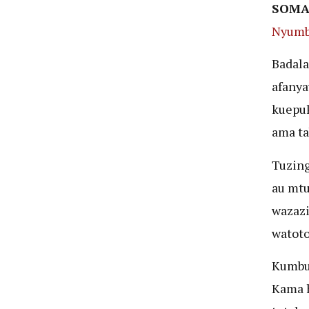
SOMA
Nyumb
Badala
afanya
kuepu
ama ta
Tuzing
au mtu
wazazi
watoto
Kumbuk
Kama h