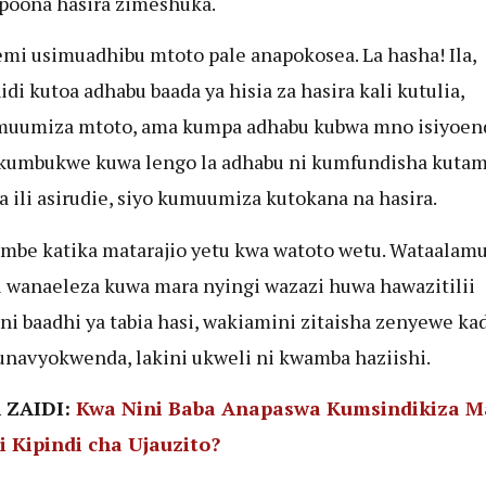
poona hasira zimeshuka.
mi usimuadhibu mtoto pale anapokosea. La hasha! Ila,
idi kutoa adhabu baada ya hisia za hasira kali kutulia,
muumiza mtoto, ama kumpa adhabu kubwa mno isiyoen
Ikumbukwe kuwa lengo la adhabu ni kumfundisha kuta
 ili asirudie, siyo kumuumiza kutokana na hasira.
mbe katika matarajio yetu kwa watoto wetu. Wataalam
 wanaeleza kuwa mara nyingi wazazi huwa hawazitilii
i baadhi ya tabia hasi, wakiamini zitaisha zenyewe kad
navyokwenda, lakini ukweli ni kwamba haziishi.
ZAIDI:
Kwa Nini Baba Anapaswa Kumsindikiza 
i Kipindi cha Ujauzito?