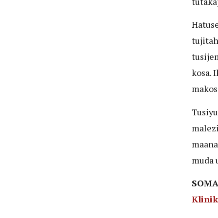
tutaka
Hatuse
tujitah
tusije
kosa. 
makosa
Tusiyu
malezi
maanan
muda u
SOMA 
Klinik