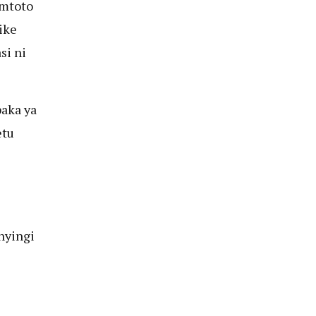
 mtoto
ike
si ni
aka ya
etu
nyingi