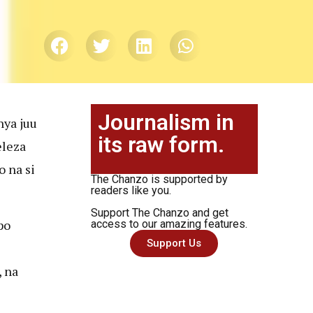
Journalism in
nya juu
its raw form.
eleza
 na si
The Chanzo is supported by
readers like you.
Support The Chanzo and get
po
access to our amazing features.
Support Us
 na